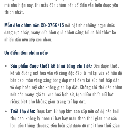
16.354.800 ₫.
mã như hiện nay, thì mẫu đèn chùm nến cổ điển vẫn luôn được yêu
thích nhất.
Mẫu đèn chùm nến CĐ-3766/
1
5
nổi bật như những ngọn đuốc
đang rực cháy, mang đến hiệu quả chiếu sáng tối đa bởi thiết kế
nhiều đầu nến xếp xen nhau.
Ưu điểm đèn chùm nến:
Sản phẩm được thiết kế tỉ mỉ từng chi tiết:
Đèn được thiết
kế với đường nét hoa văn vô cùng độc đáo, tỉ mỉ lại vừa sở hữu độ
bền cao, màu vàng sáng bóng đẹp mắt đem lại sức hút hấp dẫn,
vẻ đẹp hoàn mỹ cho không gian lắp đặt. Không chỉ thế đèn chùm
nến còn mang giá trị văn hoá lịch sử, tạo điểm nhấn nổi bật
riêng biệt cho không gian trang trí lắp đặt.
Tuổi thọ đèn:
Được làm từ hợp kim cao cấp nên có độ bên tuổi
thọ cao, không bị hoen rỉ hay bay màu theo thời gian như các
loại đèn thông thường. Đèn luôn giữ được độ mới theo thời gian