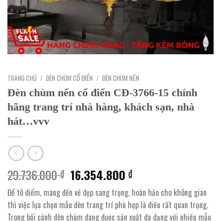
TRANG CHỦ
/
ĐÈN CHÙM CỔ ĐIỂN
/
ĐÈN CHÙM NẾN
Đèn chùm nến cổ điển CĐ-3766-15 chính
hãng trang trí nhà hàng, khách sạn, nhà
hát…vvv
Giá
Giá
29.736.000
16.354.800
₫
₫
gốc
hiện
Để tô điểm, mang đến vẻ đẹp sang trọng, hoàn hảo cho không gian
là:
tại
thì việc lựa chọn mẫu đèn trang trí phù hợp là điều rất quan trọng.
29.736.000 ₫.
là:
Trong bối cảnh đèn chùm đang được sản xuất đa dạng với nhiều mẫu