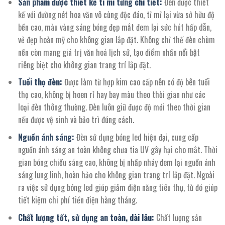
Sản phẩm được thiết kế tỉ mỉ từng chi tiết:
Đèn được thiết
kế với đường nét hoa văn vô cùng độc đáo, tỉ mỉ lại vừa sở hữu độ
bền cao, màu vàng sáng bóng đẹp mắt đem lại sức hút hấp dẫn,
vẻ đẹp hoàn mỹ cho không gian lắp đặt. Không chỉ thế đèn chùm
nến còn mang giá trị văn hoá lịch sử, tạo điểm nhấn nổi bật
riêng biệt cho không gian trang trí lắp đặt.
Tuổi thọ đèn:
Được làm từ hợp kim cao cấp nên có độ bên tuổi
thọ cao, không bị hoen rỉ hay bay màu theo thời gian như các
loại đèn thông thường. Đèn luôn giữ được độ mới theo thời gian
nếu được vệ sinh và bảo trì đúng cách.
Nguồn ánh sáng:
Đèn sử dụng bóng led hiện đại, cung cấp
nguồn ánh sáng an toàn không chưa tia UV gây hại cho mắt. Thời
gian bóng chiếu sáng cao, không bị nhấp nháy đem lại nguồn ánh
sáng lung linh, hoàn hảo cho không gian trang trí lắp đặt. Ngoài
ra việc sử dụng bóng led giúp giảm điện năng tiêu thụ, từ đó giúp
tiết kiệm chi phí tiền điện hàng tháng.
Chất lượng tốt, sử dụng an toàn, dài lâu:
Chất lượng sản