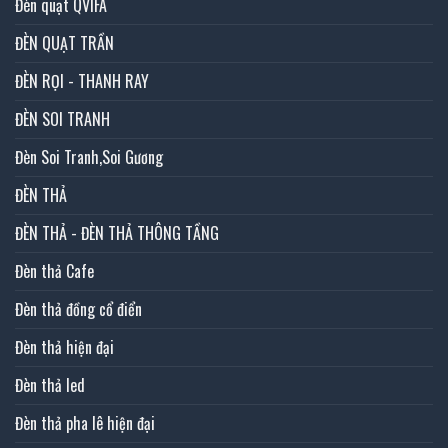
Đèn quạt QVIFA
ĐÈN QUẠT TRẦN
ĐÈN RỌI - THANH RAY
ĐÈN SOI TRANH
Đèn Soi Tranh,Soi Gương
ĐÈN THẢ
ĐÈN THẢ - ĐÈN THẢ THÔNG TẦNG
Đèn thả Cafe
Đèn thả đồng cổ điển
Đèn thả hiện đại
Đèn thả led
Đèn thả pha lê hiện đại