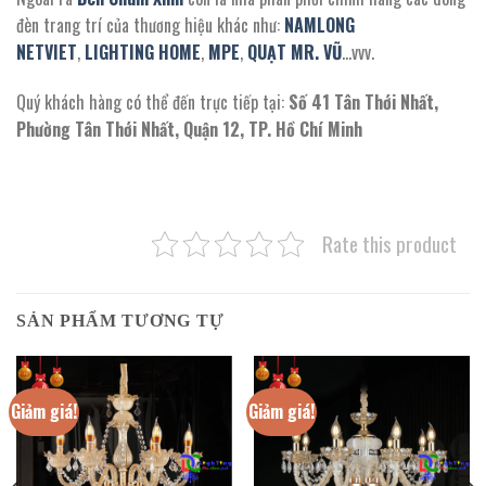
đèn trang trí của thương hiệu khác như:
NAMLONG
NETVIET
,
LIGHTING HOME
,
MPE
,
QUẠT MR. VŨ
…vvv.
Quý khách hàng có thể đến trực tiếp tại:
Số 41 Tân Thới Nhất,
Phường Tân Thới Nhất, Quận 12, TP. Hồ Chí Minh
Rate this product
SẢN PHẨM TƯƠNG TỰ
Giảm giá!
Giảm giá!