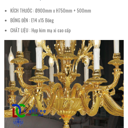
KÍCH THƯỚC : Ø900mm x H750mm + 500mm
BÓNG ĐÈN : E14 x15 Bóng
CHẤT LIỆU : Hợp kim mạ xi cao cấp