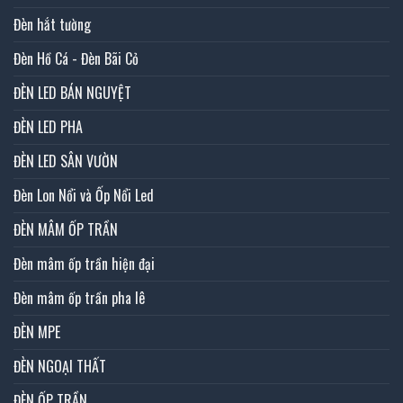
Đèn hắt tường
Đèn Hồ Cá - Đèn Bãi Cỏ
ĐÈN LED BÁN NGUYỆT
ĐÈN LED PHA
ĐÈN LED SÂN VƯỜN
Đèn Lon Nổi và Ốp Nổi Led
ĐÈN MÂM ỐP TRẦN
Đèn mâm ốp trần hiện đại
Đèn mâm ốp trần pha lê
ĐÈN MPE
ĐÈN NGOẠI THẤT
ĐÈN ỐP TRẦN