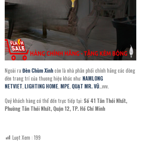
Ngoài ra
Đèn Chùm Xinh
còn là nhà phân phối chính hãng các dòng
đèn trang trí của thương hiệu khác như:
NAMLONG
NETVIET
,
LIGHTING HOME
,
MPE
,
QUẠT MR. VŨ
…vvv.
Quý khách hàng có thể đến trực tiếp tại:
Số 41 Tân Thới Nhất,
Phường Tân Thới Nhất, Quận 12, TP. Hồ Chí Minh
Lượt Xem :
199