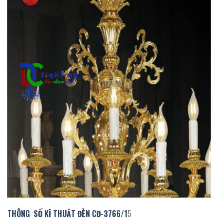
THÔNG SỐ KĨ THUẬT ĐÈN
CĐ-3766/
1
5