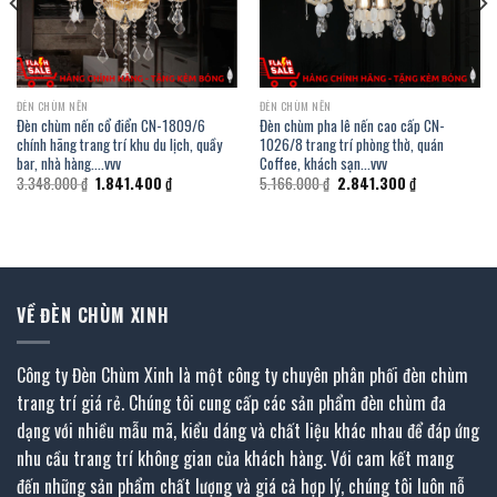
ĐÈN CHÙM NẾN
ĐÈN CHÙM NẾN
Đèn chùm nến cổ điển CN-1809/6
Đèn chùm pha lê nến cao cấp CN-
chính hãng trang trí khu du lịch, quầy
1026/8 trang trí phòng thờ, quán
bar, nhà hàng….vvv
Coffee, khách sạn…vvv
Giá
Giá
Giá
Giá
3.348.000
₫
1.841.400
₫
5.166.000
₫
2.841.300
₫
gốc
hiện
gốc
hiện
là:
tại
là:
tại
3.348.000 ₫.
là:
5.166.000 ₫.
là:
 ₫.
1.841.400 ₫.
2.841.300 ₫.
VỀ ĐÈN CHÙM XINH
Công ty Đèn Chùm Xinh là một công ty chuyên phân phối đèn chùm
trang trí giá rẻ. Chúng tôi cung cấp các sản phẩm đèn chùm đa
dạng với nhiều mẫu mã, kiểu dáng và chất liệu khác nhau để đáp ứng
nhu cầu trang trí không gian của khách hàng. Với cam kết mang
đến những sản phẩm chất lượng và giá cả hợp lý, chúng tôi luôn nỗ