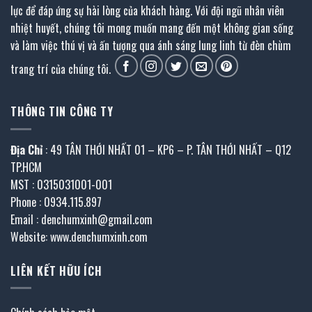
lực để đáp ứng sự hài lòng của khách hàng. Với đội ngũ nhân viên
nhiệt huyết, chúng tôi mong muốn mang đến một không gian sống
và làm việc thú vị và ấn tượng qua ánh sáng lung linh từ đèn chùm
trang trí của chúng tôi.
THÔNG TIN CÔNG TY
Địa Chỉ
: 49 TÂN THỚI NHẤT 01 – KP6 – P. TÂN THỚI NHẤT – Q12
TP.HCM
MST : 0315031001-001
Phone : 0934.115.897
Email : denchumxinh@gmail.com
Website: www.denchumxinh.com
LIÊN KẾT HỮU ÍCH