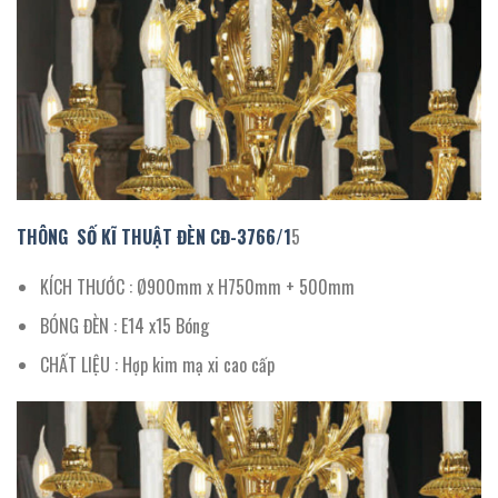
THÔNG SỐ KĨ THUẬT ĐÈN
CĐ-3766/
1
5
KÍCH THƯỚC : Ø900mm x H750mm + 500mm
BÓNG ĐÈN : E14 x15 Bóng
CHẤT LIỆU : Hợp kim mạ xi cao cấp