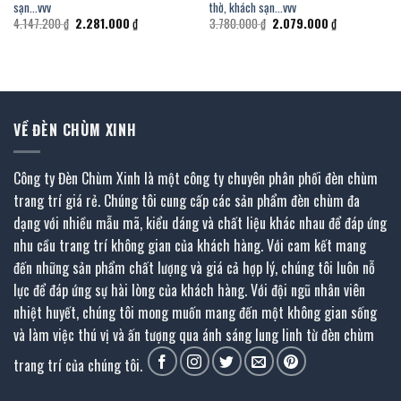
sạn…vvv
thờ, khách sạn…vvv
Giá
Giá
Giá
Giá
4.147.200
₫
2.281.000
₫
3.780.000
₫
2.079.000
₫
gốc
hiện
gốc
hiện
là:
tại
là:
tại
4.147.200 ₫.
là:
3.780.000 ₫.
là:
.
2.281.000 ₫.
2.079.000 ₫.
VỀ ĐÈN CHÙM XINH
Công ty Đèn Chùm Xinh là một công ty chuyên phân phối đèn chùm
trang trí giá rẻ. Chúng tôi cung cấp các sản phẩm đèn chùm đa
dạng với nhiều mẫu mã, kiểu dáng và chất liệu khác nhau để đáp ứng
nhu cầu trang trí không gian của khách hàng. Với cam kết mang
đến những sản phẩm chất lượng và giá cả hợp lý, chúng tôi luôn nỗ
lực để đáp ứng sự hài lòng của khách hàng. Với đội ngũ nhân viên
nhiệt huyết, chúng tôi mong muốn mang đến một không gian sống
và làm việc thú vị và ấn tượng qua ánh sáng lung linh từ đèn chùm
trang trí của chúng tôi.