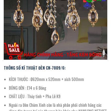
THÔNG SỐ KĨ THUẬT ĐÈN CN-7809/
6
:
KÍCH THƯỚC : Ø620mm x 520mm + xích 500mm
BÓNG ĐÈN : E14 x 6 Bóng
CHẤT LIỆU : Thủy tinh + Pha Lê K9
Ngoài ra Đèn Chùm Xinh còn là nhà phân phối chính hãng các