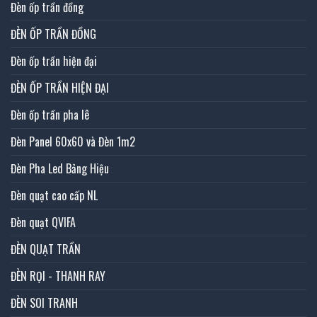
Đèn ốp trần đồng
ĐÈN ỐP TRẦN ĐỒNG
Đèn ốp trần hiện đại
ĐÈN ỐP TRẦN HIỆN ĐẠI
Đèn ốp trần pha lê
Đèn Panel 60x60 và Đèn 1m2
Đèn Pha Led Bảng Hiệu
Đèn quạt cao cấp NL
Đèn quạt QVIFA
ĐÈN QUẠT TRẦN
ĐÈN RỌI - THANH RAY
ĐÈN SOI TRANH