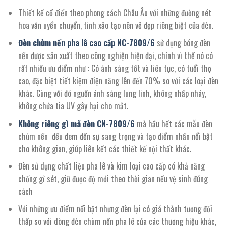
Thiết kế cổ điển theo phong cách Châu Âu với những đường nét
hoa văn uyển chuyển, tinh xảo tạo nên vẻ đẹp riêng biệt của đèn.
Đèn chùm nến pha lê cao cấp NC-
7809
/
6
sử dụng bóng đèn
nến được sản xuất theo công nghiện hiện đại, chính vì thế nó có
rất nhiều ưu điểm như : Có ánh sáng tốt và liên tục, có tuổi thọ
cao, đặc biệt tiết kiệm điện năng lên đến 70% so với các loại đèn
khác. Cùng với đó nguồn ánh sáng lung linh, không nhấp nháy,
không chứa tia UV gây hại cho mắt.
Không riêng gì mã đèn CN-
7809/
6
mà hầu hết các mẫu đèn
chùm nến đều đem đến sự sang trọng và tạo điểm nhấn nổi bật
cho không gian, giúp liên kết các thiết kế nội thất khác.
Đèn sử dụng chất liệu pha lê và kim loại cao cấp có khả năng
chống gỉ sét, giữ được độ mới theo thời gian nếu vệ sinh đúng
cách
Với những ưu điểm nổi bật nhưng đèn lại có giá thành tương đối
thấp so với dòng đèn chùm nến pha lê của các thương hiệu khác,