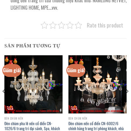
dòng đèn trang trí của thương hiệu khác như: NAMLONG NETVIET,
LIGHTING HOME, MPE….vvv.
Rate this product
SẢN PHẨM TƯƠNG TỰ
Giảm giá!
Giảm giá!
ĐÈN CHÙM NẾN
ĐÈN CHÙM NẾN
Đèn chùm pha lê nến cổ điển CN-
Đèn chùm nến cổ điển CN-6002/6
1026/6 trang trí đại sảnh, Spa, khách
chính hãng trang trí phòng khách, nhà