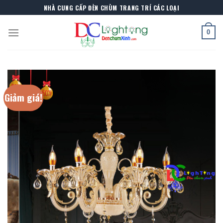
Skip
NHÀ CUNG CẤP ĐÈN CHÙM TRANG TRÍ CÁC LOẠI
to
content
0
Giảm giá!