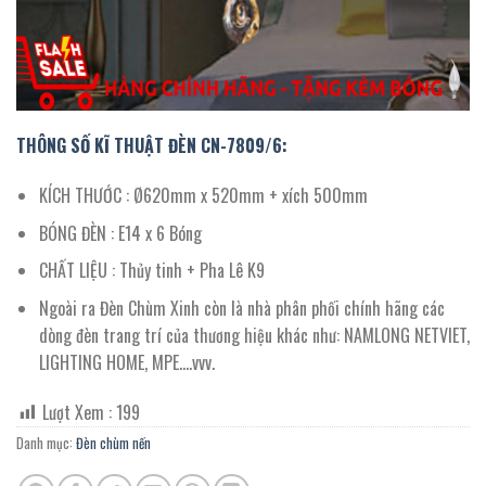
THÔNG SỐ KĨ THUẬT ĐÈN CN-7809/
6
:
KÍCH THƯỚC : Ø620mm x 520mm + xích 500mm
BÓNG ĐÈN : E14 x 6 Bóng
CHẤT LIỆU : Thủy tinh + Pha Lê K9
Ngoài ra Đèn Chùm Xinh còn là nhà phân phối chính hãng các
dòng đèn trang trí của thương hiệu khác như: NAMLONG NETVIET,
LIGHTING HOME, MPE….vvv.
Lượt Xem :
199
Danh mục:
Đèn chùm nến