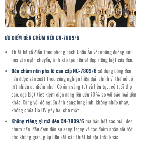
ƯU ĐIỂM ĐÈN CHÙM NẾN CN-
7809/
6
Thiết kế cổ điển theo phong cách Châu Âu với những đường nét
hoa văn uyển chuyển, tinh xảo tạo nên vẻ đẹp riêng biệt của đèn.
Đèn chùm nến pha lê cao cấp NC-
7809
/
6
sử dụng bóng đèn
nến được sản xuất theo công nghiện hiện đại, chính vì thế nó có
rất nhiều ưu điểm như : Có ánh sáng tốt và liên tục, có tuổi thọ
cao, đặc biệt tiết kiệm điện năng lên đến 70% so với các loại đèn
khác. Cùng với đó nguồn ánh sáng lung linh, không nhấp nháy,
không chứa tia UV gây hại cho mắt.
Không riêng gì mã đèn CN-
7809/
6
mà hầu hết các mẫu đèn
chùm nến đều đem đến sự sang trọng và tạo điểm nhấn nổi bật
cho không gian, giúp liên kết các thiết kế nội thất khác.