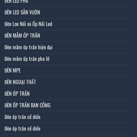
ĐÈN LED PHA
ĐÈN LED SÂN VƯỜN
Đèn Lon Nổi và Ốp Nổi Led
ĐÈN MÂM ỐP TRẦN
Đèn mâm ốp trần hiện đại
Đèn mâm ốp trần pha lê
ĐÈN MPE
ĐÈN NGOẠI THẤT
ĐÈN ỐP TRẦN
ĐÈN ỐP TRẦN BAN CÔNG
Đèn ốp trần cổ điển
Đèn ốp trần cổ điển