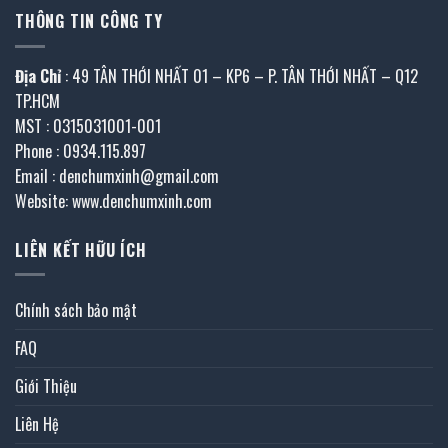
THÔNG TIN CÔNG TY
Địa Chỉ
: 49 TÂN THỚI NHẤT 01 – KP6 – P. TÂN THỚI NHẤT – Q12
TP.HCM
MST : 0315031001-001
Phone : 0934.115.897
Email : denchumxinh@gmail.com
Website: www.denchumxinh.com
LIÊN KẾT HỮU ÍCH
Chính sách bảo mật
FAQ
Giới Thiệu
Liên Hệ