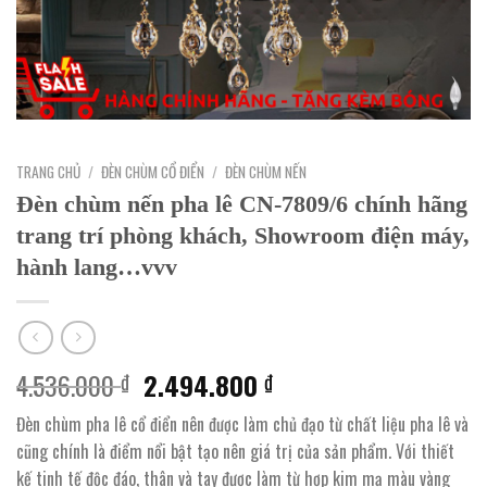
TRANG CHỦ
/
ĐÈN CHÙM CỔ ĐIỂN
/
ĐÈN CHÙM NẾN
Đèn chùm nến pha lê CN-7809/6 chính hãng
trang trí phòng khách, Showroom điện máy,
hành lang…vvv
Giá
Giá
4.536.000
2.494.800
₫
₫
gốc
hiện
Đèn chùm pha lê cổ điển nên được làm chủ đạo từ chất liệu pha lê và
là:
tại
cũng chính là điểm nổi bật tạo nên giá trị của sản phẩm. Với thiết
4.536.000 ₫.
là:
kế tinh tế độc đáo, thân và tay được làm từ hợp kim mạ màu vàng