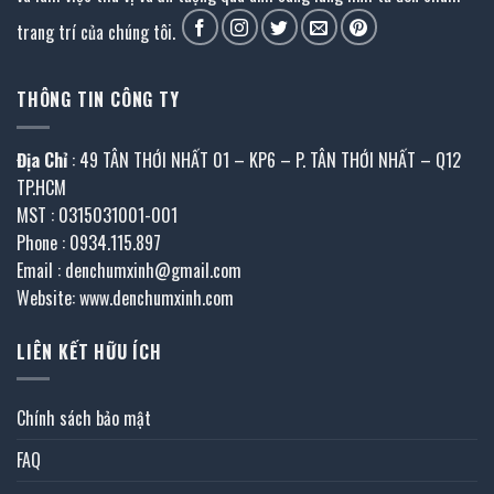
trang trí của chúng tôi.
THÔNG TIN CÔNG TY
Địa Chỉ
: 49 TÂN THỚI NHẤT 01 – KP6 – P. TÂN THỚI NHẤT – Q12
TP.HCM
MST : 0315031001-001
Phone : 0934.115.897
Email : denchumxinh@gmail.com
Website: www.denchumxinh.com
LIÊN KẾT HỮU ÍCH
Chính sách bảo mật
FAQ