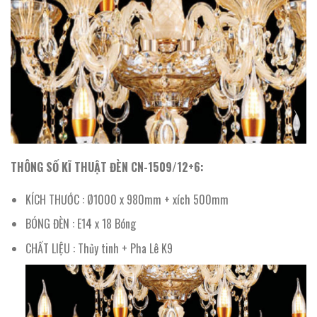
THÔNG SỐ KĨ THUẬT ĐÈN CN-1509/12+6:
KÍCH THƯỚC : Ø1000 x 980mm + xích 500mm
BÓNG ĐÈN : E14 x 18 Bóng
CHẤT LIỆU : Thủy tinh + Pha Lê K9