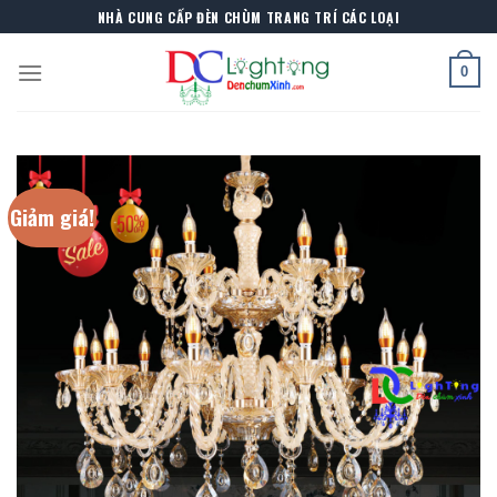
Skip
NHÀ CUNG CẤP ĐÈN CHÙM TRANG TRÍ CÁC LOẠI
to
content
0
Giảm giá!