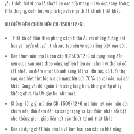
yêu thích, bởi vì pha lê chất liệu cao cấp mang lại vẻ đẹp sang trọng,
thời thượng, cuốn hút và phù hợp với mọi thiết kế nội thất khác.
ƯU ĐIỂM ĐÈN CHÙM NẾN CN-1509/12+6:
Thiết kế cổ điển theo phong cách Châu Âu với những đường nét
hoa văn uyển chuyển, tinh xảo tạo nên vẻ đẹp riêng biệt của đèn.
Đèn chùm nến pha lê cao cấp NC1509/12+6 sử dụng bóng đèn
nến được sản xuất theo công nghiện hiện đại, chính vì thế nó có
rất nhiều ưu điểm như : Có ánh sáng tốt và liên tục, có tuổi thọ
cao, đặc biệt tiết kiệm điện năng lên đến 70% so với các loại đèn
khác. Cùng với đó nguồn ánh sáng lung linh, không nhấp nháy,
không chứa tia UV gây hại cho mắt.
Không riêng gì mã đèn
CN-1509/12+6
mà hầu hết các mẫu đèn
chùm nến đều đem đến sự sang trọng và tạo điểm nhấn nổi bật
cho không gian, giúp liên kết các thiết kế nội thất khác.
Đèn sử dụng chất liệu pha lê và kim loại cao cấp có khả năng