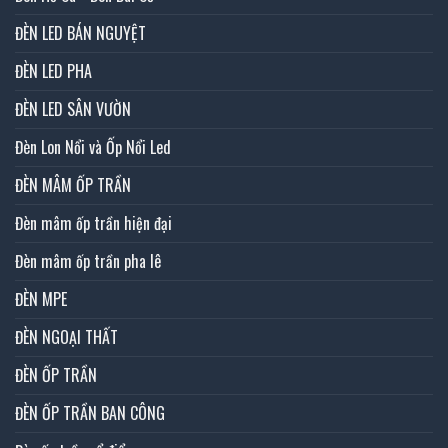
ĐÈN LED BÁN NGUYỆT
ĐÈN LED PHA
ĐÈN LED SÂN VƯỜN
Đèn Lon Nổi và Ốp Nổi Led
ĐÈN MÂM ỐP TRẦN
Đèn mâm ốp trần hiện đại
Đèn mâm ốp trần pha lê
ĐÈN MPE
ĐÈN NGOẠI THẤT
ĐÈN ỐP TRẦN
ĐÈN ỐP TRẦN BAN CÔNG