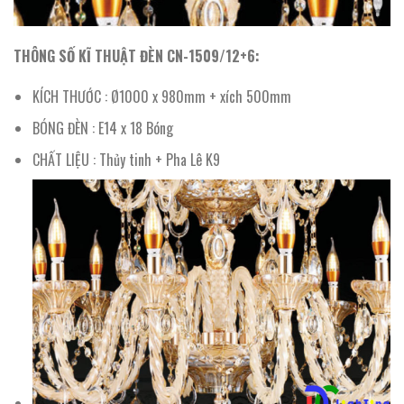
THÔNG SỐ KĨ THUẬT ĐÈN CN-1509/12+6:
KÍCH THƯỚC : Ø1000 x 980mm + xích 500mm
BÓNG ĐÈN : E14 x 18 Bóng
CHẤT LIỆU : Thủy tinh + Pha Lê K9