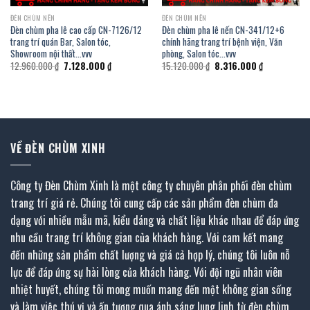
ĐÈN CHÙM NẾN
ĐÈN CHÙM NẾN
Đèn chùm pha lê cao cấp CN-7126/12
Đèn chùm pha lê nến CN-341/12+6
trang trí quán Bar, Salon tóc,
chính hãng trang trí bệnh viện, Văn
Showroom nội thất…vvv
phòng, Salon tóc…vvv
Giá
Giá
Giá
Giá
12.960.000
₫
7.128.000
₫
15.120.000
₫
8.316.000
₫
gốc
hiện
gốc
hiện
là:
tại
là:
tại
12.960.000 ₫.
là:
15.120.000 ₫.
là:
.
7.128.000 ₫.
8.316.000 ₫.
VỀ ĐÈN CHÙM XINH
Công ty Đèn Chùm Xinh là một công ty chuyên phân phối đèn chùm
trang trí giá rẻ. Chúng tôi cung cấp các sản phẩm đèn chùm đa
dạng với nhiều mẫu mã, kiểu dáng và chất liệu khác nhau để đáp ứng
nhu cầu trang trí không gian của khách hàng. Với cam kết mang
đến những sản phẩm chất lượng và giá cả hợp lý, chúng tôi luôn nỗ
lực để đáp ứng sự hài lòng của khách hàng. Với đội ngũ nhân viên
nhiệt huyết, chúng tôi mong muốn mang đến một không gian sống
và làm việc thú vị và ấn tượng qua ánh sáng lung linh từ đèn chùm