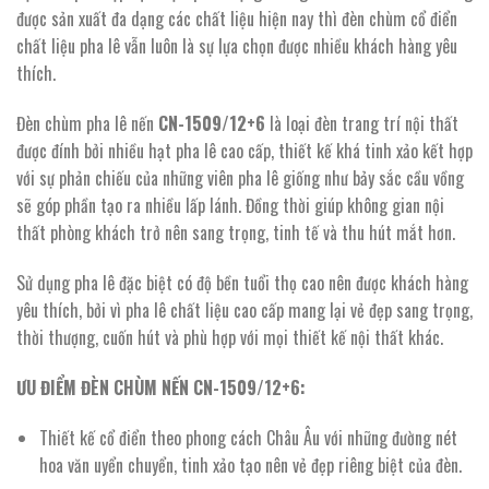
6.296.400 ₫.
được sản xuất đa dạng các chất liệu hiện nay thì đèn chùm cổ điển
chất liệu pha lê vẫn luôn là sự lựa chọn được nhiều khách hàng yêu
thích.
Đèn chùm pha lê nến
CN-1509/12+6
là loại đèn trang trí nội thất
được đính bởi nhiều hạt pha lê cao cấp, thiết kế khá tinh xảo kết hợp
với sự phản chiếu của những viên pha lê giống như bảy sắc cầu vồng
sẽ góp phần tạo ra nhiều lấp lánh. Đồng thời giúp không gian nội
thất phòng khách trở nên sang trọng, tinh tế và thu hút mắt hơn.
Sử dụng pha lê đặc biệt có độ bền tuổi thọ cao nên được khách hàng
yêu thích, bởi vì pha lê chất liệu cao cấp mang lại vẻ đẹp sang trọng,
thời thượng, cuốn hút và phù hợp với mọi thiết kế nội thất khác.
ƯU ĐIỂM ĐÈN CHÙM NẾN CN-1509/12+6:
Thiết kế cổ điển theo phong cách Châu Âu với những đường nét
hoa văn uyển chuyển, tinh xảo tạo nên vẻ đẹp riêng biệt của đèn.