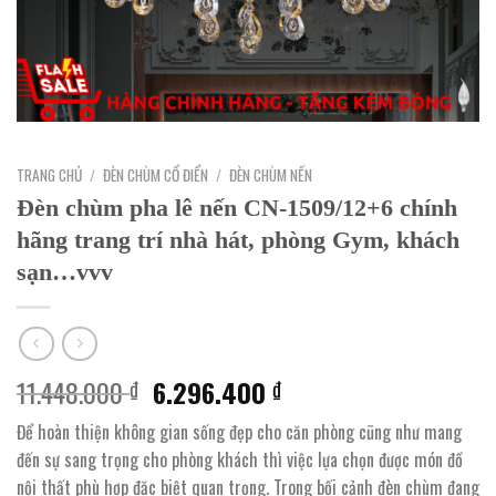
TRANG CHỦ
/
ĐÈN CHÙM CỔ ĐIỂN
/
ĐÈN CHÙM NẾN
Đèn chùm pha lê nến CN-1509/12+6 chính
hãng trang trí nhà hát, phòng Gym, khách
sạn…vvv
Giá
Giá
11.448.000
6.296.400
₫
₫
gốc
hiện
Để hoàn thiện không gian sống đẹp cho căn phòng cũng như mang
là:
tại
đến sự sang trọng cho phòng khách thì việc lựa chọn được món đồ
11.448.000 ₫.
là:
nội thất phù hợp đặc biệt quan trọng. Trong bối cảnh đèn chùm đang