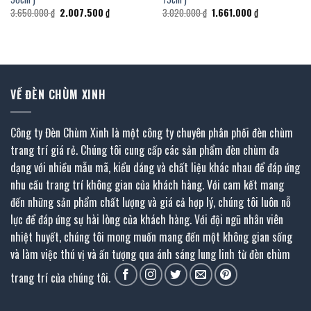
Giá
Giá
Giá
Giá
3.650.000
₫
2.007.500
₫
3.020.000
₫
1.661.000
₫
gốc
hiện
gốc
hiện
là:
tại
là:
tại
3.650.000 ₫.
là:
3.020.000 ₫.
là:
.
2.007.500 ₫.
1.661.000 ₫.
VỀ ĐÈN CHÙM XINH
Công ty Đèn Chùm Xinh là một công ty chuyên phân phối đèn chùm
trang trí giá rẻ. Chúng tôi cung cấp các sản phẩm đèn chùm đa
dạng với nhiều mẫu mã, kiểu dáng và chất liệu khác nhau để đáp ứng
nhu cầu trang trí không gian của khách hàng. Với cam kết mang
đến những sản phẩm chất lượng và giá cả hợp lý, chúng tôi luôn nỗ
lực để đáp ứng sự hài lòng của khách hàng. Với đội ngũ nhân viên
nhiệt huyết, chúng tôi mong muốn mang đến một không gian sống
và làm việc thú vị và ấn tượng qua ánh sáng lung linh từ đèn chùm
trang trí của chúng tôi.