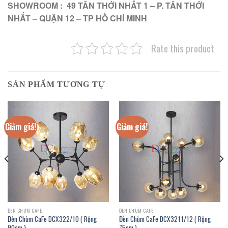
SHOWROOM : 49 TÂN THỚI NHẤT 1 – P. TÂN THỚI
NHẤT – QUẬN 12 – TP HỒ CHÍ MINH
Rate this product
SẢN PHẨM TƯƠNG TỰ
Giảm giá!
Giảm giá!
ĐÈN CHÙM CAFE
ĐÈN CHÙM CAFE
Đèn Chùm CaFe DCX322/10 ( Rộng
Đèn Chùm CaFe DCX3211/12 ( Rộng
90cm )
75cm )