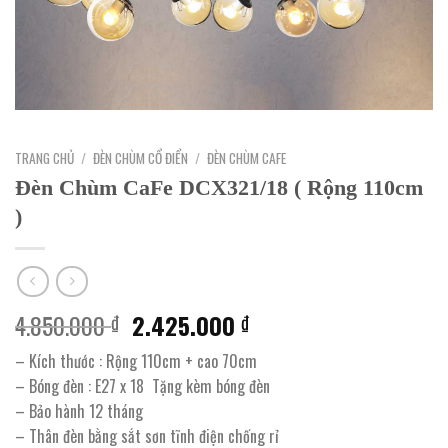
TRANG CHỦ
/
ĐÈN CHÙM CỔ ĐIỂN
/
ĐÈN CHÙM CAFE
Đèn Chùm CaFe DCX321/18 ( Rộng 110cm
)
Giá
Giá
4.850.000
2.425.000
₫
₫
gốc
hiện
– Kích thước : Rộng 110cm + cao 70cm
là:
tại
– Bóng đèn : E27 x 18 Tặng kèm bóng đèn
4.850.000 ₫.
là:
– Bảo hành 12 tháng
2.425.000 ₫.
– Thân đèn bằng sắt sơn tĩnh điện chống rỉ