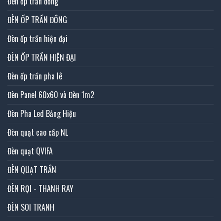
Đèn ốp trần đồng
ĐÈN ỐP TRẦN ĐỒNG
Đèn ốp trần hiện đại
ĐÈN ỐP TRẦN HIỆN ĐẠI
Đèn ốp trần pha lê
Đèn Panel 60x60 và Đèn 1m2
Đèn Pha Led Bảng Hiệu
Đèn quạt cao cấp NL
Đèn quạt QVIFA
ĐÈN QUẠT TRẦN
ĐÈN RỌI - THANH RAY
ĐÈN SOI TRANH