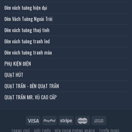
Đèn vách tường hiện đại
Đèn Vách Tường Ngoài Trời
Đèn vách tường thuỷ tinh
Đèn vách tường tranh led
Đèn vách tường tranh màu
PHỤ KIỆN ĐIỆN
QUẠT HÚT
QUẠT TRẦN - ĐÈN QUẠT TRẦN
QUẠT TRẦN MR. VŨ CAO CẤP
TRANG CHỦ
GIỚI THIỆU
ĐÈN CHÙM PHÒNG KHÁCH
TUYỂN DỤNG