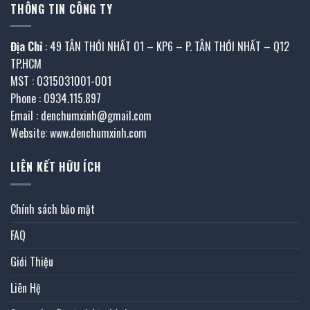
THÔNG TIN CÔNG TY
Địa Chỉ
: 49 TÂN THỚI NHẤT 01 – KP6 – P. TÂN THỚI NHẤT – Q12
TP.HCM
MST : 0315031001-001
Phone : 0934.115.897
Email : denchumxinh@gmail.com
Website: www.denchumxinh.com
LIÊN KẾT HỮU ÍCH
Chính sách bảo mật
FAQ
Giới Thiệu
Liên Hệ