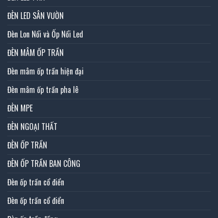
ĐÈN LED SÂN VƯỜN
Đèn Lon Nổi và Ốp Nổi Led
ĐÈN MÂM ỐP TRẦN
Đèn mâm ốp trần hiện đại
Đèn mâm ốp trần pha lê
ĐÈN MPE
ĐÈN NGOẠI THẤT
ĐÈN ỐP TRẦN
ĐÈN ỐP TRẦN BAN CÔNG
Đèn ốp trần cổ điển
Đèn ốp trần cổ điển