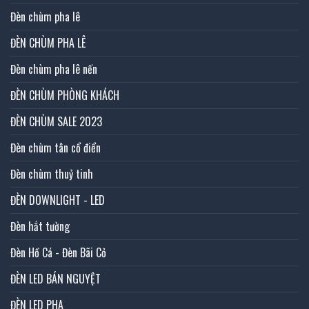
Đèn chùm pha lê
ĐÈN CHÙM PHA LÊ
Đèn chùm pha lê nến
ĐÈN CHÙM PHÒNG KHÁCH
ĐÈN CHÙM SALE 2023
Đèn chùm tân cổ điển
Đèn chùm thuỷ tinh
ĐÈN DOWNLIGHT - LED
Đèn hắt tường
Đèn Hồ Cá - Đèn Bãi Cỏ
ĐÈN LED BÁN NGUYỆT
ĐÈN LED PHA