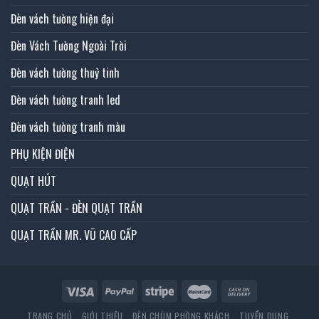
Đèn vách tường hiện đại
Đèn Vách Tường Ngoài Trời
Đèn vách tường thuỷ tinh
Đèn vách tường tranh led
Đèn vách tường tranh màu
PHỤ KIỆN ĐIỆN
QUẠT HÚT
QUẠT TRẦN - ĐÈN QUẠT TRẦN
QUẠT TRẦN MR. VŨ CAO CẤP
TRANG CHỦ
GIỚI THIỆU
ĐÈN CHÙM PHÒNG KHÁCH
TUYỂN DỤNG