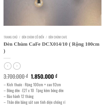
TRANG CHỦ
/
ĐÈN CHÙM CỔ ĐIỂN
/
ĐÈN CHÙM CAFE
Đèn Chùm CaFe DCX014/10 ( Rộng 100cm
)
Giá
Giá
3.700.000
1.850.000
₫
₫
gốc
hiện
– Kích thước : Rộng 100cm + cao 92cm
là:
tại
– Bóng đèn : E27 x 10 Tặng kèm bóng đèn
3.700.000 ₫.
là:
– Bảo hành 12 tháng
1.850.000 ₫.
– Thân đèn bằng sắt sơn tĩnh điện chống rỉ