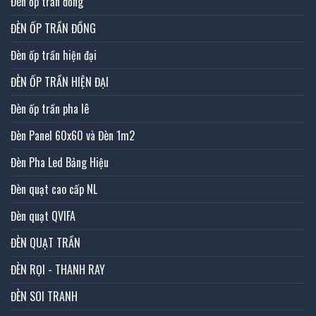
Đèn ốp trần đồng
ĐÈN ỐP TRẦN ĐỒNG
Đèn ốp trần hiện đại
ĐÈN ỐP TRẦN HIỆN ĐẠI
Đèn ốp trần pha lê
Đèn Panel 60x60 và Đèn 1m2
Đèn Pha Led Bảng Hiệu
Đèn quạt cao cấp NL
Đèn quạt QVIFA
ĐÈN QUẠT TRẦN
ĐÈN RỌI - THANH RAY
ĐÈN SOI TRANH