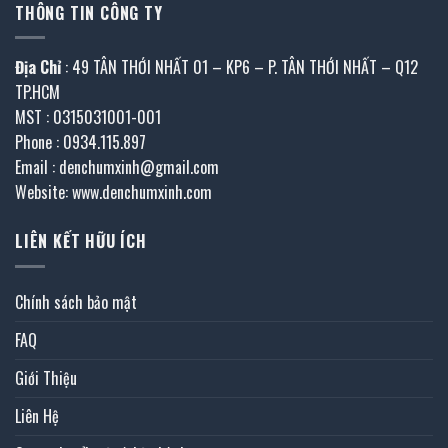
THÔNG TIN CÔNG TY
Địa Chỉ
: 49 TÂN THỚI NHẤT 01 – KP6 – P. TÂN THỚI NHẤT – Q12
TP.HCM
MST : 0315031001-001
Phone : 0934.115.897
Email : denchumxinh@gmail.com
Website: www.denchumxinh.com
LIÊN KẾT HỮU ÍCH
Chính sách bảo mật
FAQ
Giới Thiệu
Liên Hệ