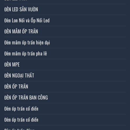
ĐÈN LED SÂN VƯỜN
Đèn Lon Nổi và Ốp Nổi Led
ĐÈN MÂM ỐP TRẦN
Đèn mâm ốp trần hiện đại
Đèn mâm ốp trần pha lê
ĐÈN MPE
ĐÈN NGOẠI THẤT
ĐÈN ỐP TRẦN
ĐÈN ỐP TRẦN BAN CÔNG
Đèn ốp trần cổ điển
Đèn ốp trần cổ điển