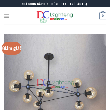
Skip
NHÀ CUNG CẤP ĐÈN CHÙM TRANG TRÍ CÁC LOẠI
to
content
0
Giảm giá!