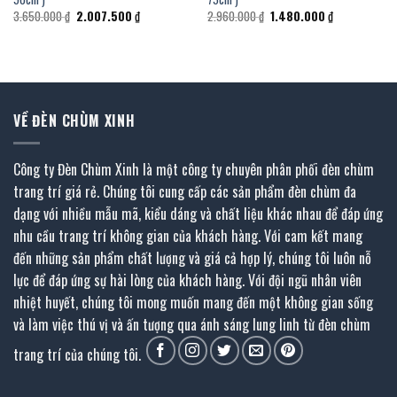
Giá
Giá
Giá
Giá
3.650.000
₫
2.007.500
₫
2.960.000
₫
1.480.000
₫
gốc
hiện
gốc
hiện
là:
tại
là:
tại
3.650.000 ₫.
là:
2.960.000 ₫.
là:
₫.
2.007.500 ₫.
1.480.000 ₫.
VỀ ĐÈN CHÙM XINH
Công ty Đèn Chùm Xinh là một công ty chuyên phân phối đèn chùm
trang trí giá rẻ. Chúng tôi cung cấp các sản phẩm đèn chùm đa
dạng với nhiều mẫu mã, kiểu dáng và chất liệu khác nhau để đáp ứng
nhu cầu trang trí không gian của khách hàng. Với cam kết mang
đến những sản phẩm chất lượng và giá cả hợp lý, chúng tôi luôn nỗ
lực để đáp ứng sự hài lòng của khách hàng. Với đội ngũ nhân viên
nhiệt huyết, chúng tôi mong muốn mang đến một không gian sống
và làm việc thú vị và ấn tượng qua ánh sáng lung linh từ đèn chùm
trang trí của chúng tôi.