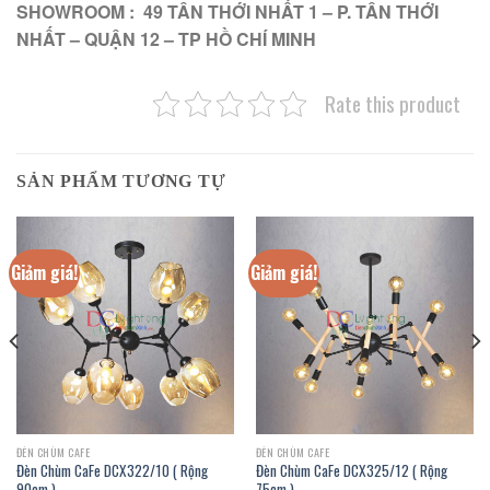
SHOWROOM : 49 TÂN THỚI NHẤT 1 – P. TÂN THỚI
NHẤT – QUẬN 12 – TP HỒ CHÍ MINH
Rate this product
SẢN PHẨM TƯƠNG TỰ
Giảm giá!
Giảm giá!
ĐÈN CHÙM CAFE
ĐÈN CHÙM CAFE
Đèn Chùm CaFe DCX322/10 ( Rộng
Đèn Chùm CaFe DCX325/12 ( Rộng
90cm )
75cm )