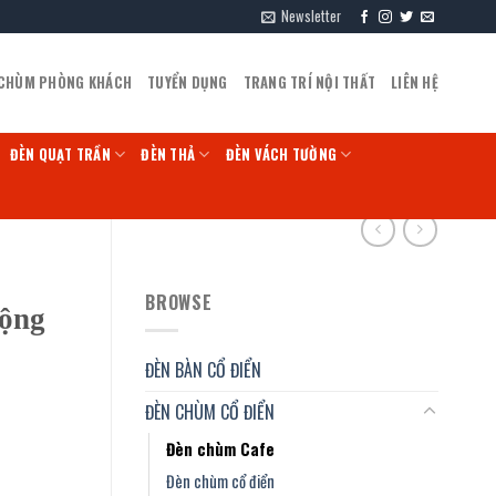
Newsletter
 CHÙM PHÒNG KHÁCH
TUYỂN DỤNG
TRANG TRÍ NỘI THẤT
LIÊN HỆ
ĐÈN QUẠT TRẦN
ĐÈN THẢ
ĐÈN VÁCH TƯỜNG
BROWSE
ộng
ĐÈN BÀN CỔ ĐIỂN
ĐÈN CHÙM CỔ ĐIỂN
Đèn chùm Cafe
Đèn chùm cổ điển