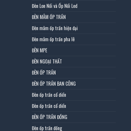
Đèn Lon Nổi và Ốp Nổi Led
ĐÈN MÂM ỐP TRẦN
Đèn mâm ốp trần hiện đại
Đèn mâm ốp trần pha lê
ĐÈN MPE
ĐÈN NGOẠI THẤT
ĐÈN ỐP TRẦN
ĐÈN ỐP TRẦN BAN CÔNG
Đèn ốp trần cổ điển
Đèn ốp trần cổ điển
ĐÈN ỐP TRẦN ĐỒNG
Đèn ốp trần đồng