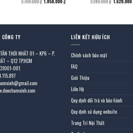
iá
Giá
Giá
Giá
3.700.000
₫
1.850.000
₫
3.240.000
₫
1.620.000
iện
gốc
hiện
gốc
i
là:
tại
là:
:
3.700.000 ₫.
là:
3.240.000 ₫
.425.000 ₫.
1.850.000 ₫.
 CÔNG TY
LIÊN KẾT HỮU ÍCH
 TÂN THỚI NHẤT 01 – KP6 – P.
Chính sách bảo mật
HẤT – Q12 TP.HCM
FAQ
031001-001
4.115.897
Giới Thiệu
chumxinh@gmail.com
Liên Hệ
w.denchumxinh.com
Quy định đổi trả và bảo hành
Quy định sử dụng website
Trang Trí Nội Thất