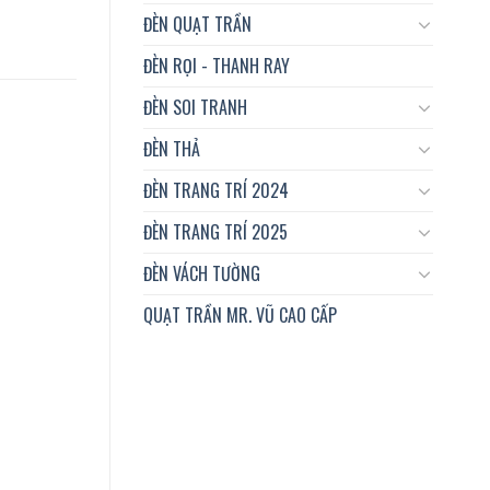
ĐÈN QUẠT TRẦN
ĐÈN RỌI - THANH RAY
ĐÈN SOI TRANH
ĐÈN THẢ
ĐÈN TRANG TRÍ 2024
ĐÈN TRANG TRÍ 2025
ĐÈN VÁCH TƯỜNG
QUẠT TRẦN MR. VŨ CAO CẤP