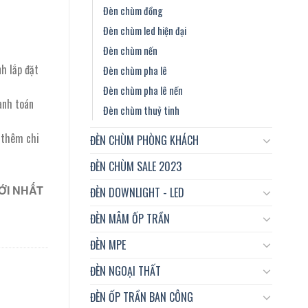
Đèn chùm đồng
Đèn chùm led hiện đại
Đèn chùm nến
nh lắp đặt
Đèn chùm pha lê
Đèn chùm pha lê nến
anh toán
Đèn chùm thuỷ tinh
t thêm chi
ĐÈN CHÙM PHÒNG KHÁCH
ĐÈN CHÙM SALE 2023
ỚI NHẤT
ĐÈN DOWNLIGHT - LED
ĐÈN MÂM ỐP TRẦN
ĐÈN MPE
ĐÈN NGOẠI THẤT
ĐÈN ỐP TRẦN BAN CÔNG