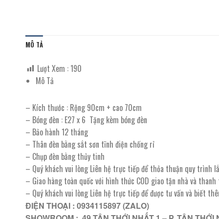
MÔ TẢ
Lượt Xem :
190
Mô Tả
– Kích thước : Rộng 90cm + cao 70cm
– Bóng đèn : E27 x 6 Tặng kèm bóng đèn
– Bảo hành 12 tháng
– Thân đèn bằng sắt sơn tĩnh điện chống rỉ
– Chụp đèn bằng thủy tinh
– Quý khách vui lòng Liên hệ trực tiếp để thỏa thuận quy trình 
– Giao hàng toàn quốc với hình thức COD giao tận nhà và thanh
– Quý khách vui lòng Liên hệ trực tiếp để được tư vấn và biết th
ĐIỆN THOẠI : 0934115897 (ZALO)
SHOWROOM : 49 TÂN THỚI NHẤT 1 – P. TÂN THỚI 