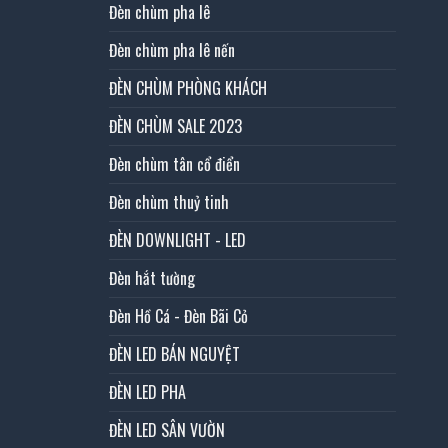
Đèn chùm pha lê
Đèn chùm pha lê nến
ĐÈN CHÙM PHÒNG KHÁCH
ĐÈN CHÙM SALE 2023
Đèn chùm tân cổ điển
Đèn chùm thuỷ tinh
ĐÈN DOWNLIGHT - LED
Đèn hắt tường
Đèn Hồ Cá - Đèn Bãi Cỏ
ĐÈN LED BÁN NGUYỆT
ĐÈN LED PHA
ĐÈN LED SÂN VƯỜN