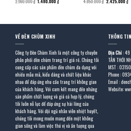
Giá
Giá
Giá
G
2.960.000
₫
1.480.000
₫
4.850.000
₫
2.425.000
₫
gốc
hiện
gốc
h
là:
tại
là:
tạ
2.960.000 ₫.
là:
4.850.000 ₫.
là
.000 ₫.
1.480.000 ₫.
2
VỀ ĐÈN CHÙM XINH
THÔNG TIN
Công ty Đèn Chùm Xinh là một công ty chuyên
Địa Chỉ
: 49
phân phối đèn chùm trang trí giá rẻ. Chúng tôi
TÂN THỚI N
cung cấp các sản phẩm đèn chùm đa dạng với
MST : 0315
nhiều mẫu mã, kiểu dáng và chất liệu khác
Phone : 093
nhau để đáp ứng nhu cầu trang trí không gian
Email : den
của khách hàng. Với cam kết mang đến những
Website: ww
sản phẩm chất lượng và giá cả hợp lý, chúng
tôi luôn nỗ lực để đáp ứng sự hài lòng của
khách hàng. Với đội ngũ nhân viên nhiệt huyết,
chúng tôi mong muốn mang đến một không
gian sống và làm việc thú vị và ấn tượng qua