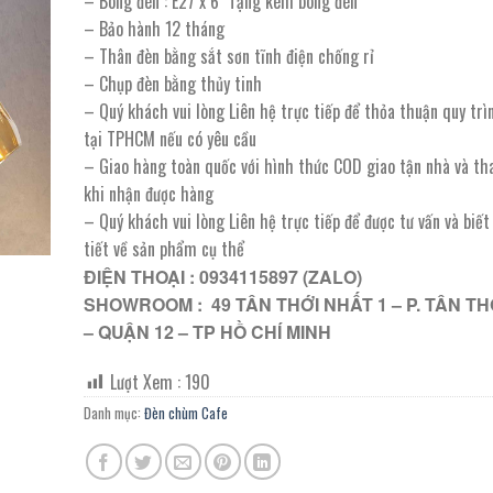
– Bóng đèn : E27 x 6 Tặng kèm bóng đèn
2.890.000 ₫.
là:
– Bảo hành 12 tháng
1.445.000 ₫.
– Thân đèn bằng sắt sơn tĩnh điện chống rỉ
– Chụp đèn bằng thủy tinh
– Quý khách vui lòng Liên hệ trực tiếp để thỏa thuận quy trì
tại TPHCM nếu có yêu cầu
– Giao hàng toàn quốc với hình thức COD giao tận nhà và th
khi nhận được hàng
– Quý khách vui lòng Liên hệ trực tiếp để được tư vấn và biế
tiết về sản phẩm cụ thể
ĐIỆN THOẠI : 0934115897 (ZALO)
SHOWROOM : 49 TÂN THỚI NHẤT 1 – P. TÂN TH
– QUẬN 12 – TP HỒ CHÍ MINH
Lượt Xem :
190
Danh mục:
Đèn chùm Cafe