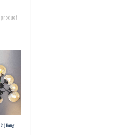
 product
2 ( Rộng