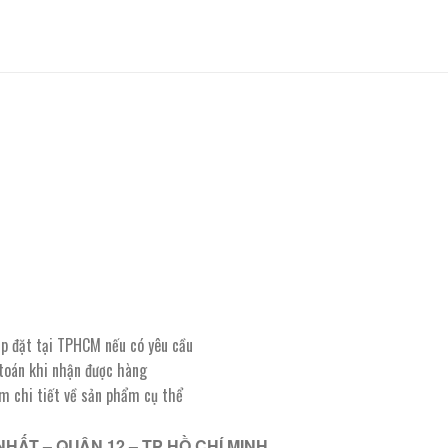
lắp đặt tại TPHCM nếu có yêu cầu
 toán khi nhận được hàng
êm chi tiết về sản phẩm cụ thể
NHẤT – QUẬN 12 – TP HỒ CHÍ MINH