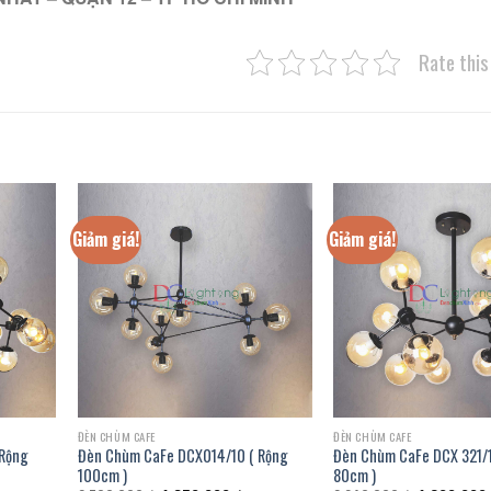
Rate this
Giảm giá!
Giảm giá!
ĐÈN CHÙM CAFE
ĐÈN CHÙM CAFE
 Rộng
Đèn Chùm CaFe DCX014/10 ( Rộng
Đèn Chùm CaFe DCX 321/1
100cm )
80cm )