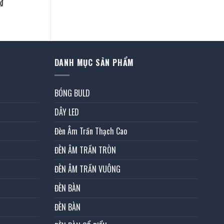
Giá
₫
hiện
tại
.
là:
1.620.000 ₫.
DANH MỤC SẢN PHẨM
BÓNG BULD
DÂY LED
Đèn Âm Trần Thạch Cao
ĐÈN ÂM TRẦN TRÒN
ĐÈN ÂM TRẦN VUÔNG
ĐÈN BÀN
ĐÈN BÀN