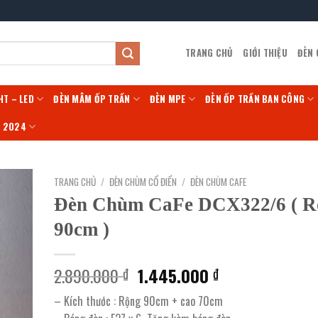
TRANG CHỦ
GIỚI THIỆU
ĐÈN
HT – LED
ĐÈN MÂM ỐP TRẦN
ĐÈN MPE
ĐÈN ỐP TRẦN BAN CÔNG
Í 2024
TRANG CHỦ
/
ĐÈN CHÙM CỔ ĐIỂN
/
ĐÈN CHÙM CAFE
Đèn Chùm CaFe DCX322/6 ( R
90cm )
Giá
Giá
2.890.000
1.445.000
₫
₫
gốc
hiện
– Kích thước : Rộng 90cm + cao 70cm
là:
tại