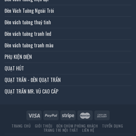
Đèn Vách Tường Ngoài Trời
Đèn vách tường thuỷ tinh
Đèn vách tường tranh led
Đèn vách tường tranh màu
PHỤ KIỆN ĐIỆN
QUẠT HÚT
QUẠT TRẦN - ĐÈN QUẠT TRẦN
QUẠT TRẦN MR. VŨ CAO CẤP
TRANG CHỦ
GIỚI THIỆU
ĐÈN CHÙM PHÒNG KHÁCH
TUYỂN DỤNG
TRANG TRÍ NỘI THẤT
LIÊN HỆ