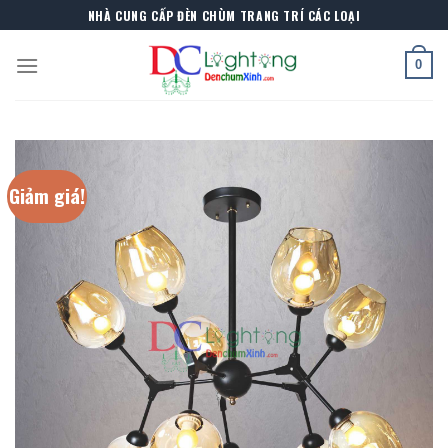
Skip
NHÀ CUNG CẤP ĐÈN CHÙM TRANG TRÍ CÁC LOẠI
to
content
0
Giảm giá!