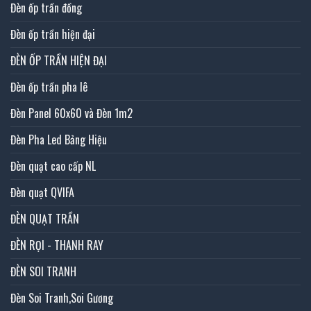
Đèn ốp trần đồng
Đèn ốp trần hiện đại
ĐÈN ỐP TRẦN HIỆN ĐẠI
Đèn ốp trần pha lê
Đèn Panel 60x60 và Đèn 1m2
Đèn Pha Led Bảng Hiệu
Đèn quạt cao cấp NL
Đèn quạt QVIFA
ĐÈN QUẠT TRẦN
ĐÈN RỌI - THANH RAY
ĐÈN SOI TRANH
Đèn Soi Tranh,Soi Gương