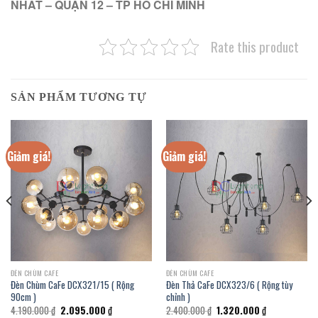
NHẤT – QUẬN 12 – TP HỒ CHÍ MINH
Rate this product
SẢN PHẨM TƯƠNG TỰ
Giảm giá!
Giảm giá!
ĐÈN CHÙM CAFE
ĐÈN CHÙM CAFE
Đèn Chùm CaFe DCX321/15 ( Rộng
Đèn Thả CaFe DCX323/6 ( Rộng tùy
90cm )
chỉnh )
Giá
Giá
Giá
Giá
4.190.000
₫
2.095.000
₫
2.400.000
₫
1.320.000
₫