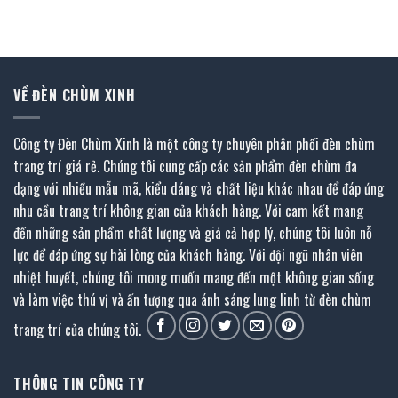
gốc
hiện
gốc
hiện
là:
tại
là:
tại
4.190.000 ₫.
là:
2.400.000 ₫.
là:
.
2.095.000 ₫.
1.320.000 ₫.
VỀ ĐÈN CHÙM XINH
Công ty Đèn Chùm Xinh là một công ty chuyên phân phối đèn chùm
trang trí giá rẻ. Chúng tôi cung cấp các sản phẩm đèn chùm đa
dạng với nhiều mẫu mã, kiểu dáng và chất liệu khác nhau để đáp ứng
nhu cầu trang trí không gian của khách hàng. Với cam kết mang
đến những sản phẩm chất lượng và giá cả hợp lý, chúng tôi luôn nỗ
lực để đáp ứng sự hài lòng của khách hàng. Với đội ngũ nhân viên
nhiệt huyết, chúng tôi mong muốn mang đến một không gian sống
và làm việc thú vị và ấn tượng qua ánh sáng lung linh từ đèn chùm
trang trí của chúng tôi.
THÔNG TIN CÔNG TY