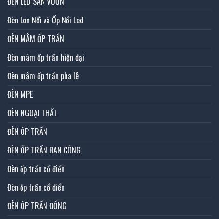
ĐÈN LED SÂN VƯỜN
Đèn Lon Nổi và Ốp Nổi Led
ĐÈN MÂM ỐP TRẦN
Đèn mâm ốp trần hiện đại
Đèn mâm ốp trần pha lê
ĐÈN MPE
ĐÈN NGOẠI THẤT
ĐÈN ỐP TRẦN
ĐÈN ỐP TRẦN BAN CÔNG
Đèn ốp trần cổ điển
Đèn ốp trần cổ điển
ĐÈN ỐP TRẦN ĐỒNG