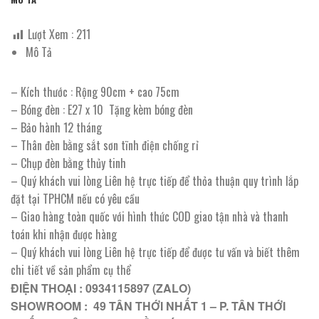
Lượt Xem :
211
Mô Tả
– Kích thước : Rộng 90cm + cao 75cm
– Bóng đèn : E27 x 10 Tặng kèm bóng đèn
– Bảo hành 12 tháng
– Thân đèn bằng sắt sơn tĩnh điện chống rỉ
– Chụp đèn bằng thủy tinh
– Quý khách vui lòng Liên hệ trực tiếp để thỏa thuận quy trình lắp
đặt tại TPHCM nếu có yêu cầu
– Giao hàng toàn quốc với hình thức COD giao tận nhà và thanh
toán khi nhận được hàng
– Quý khách vui lòng Liên hệ trực tiếp để được tư vấn và biết thêm
chi tiết về sản phẩm cụ thể
ĐIỆN THOẠI : 0934115897 (ZALO)
SHOWROOM : 49 TÂN THỚI NHẤT 1 – P. TÂN THỚI