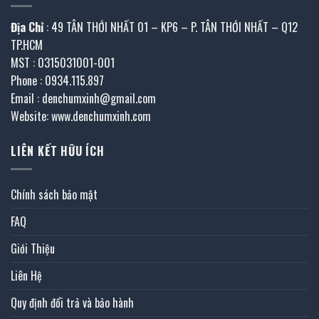
Địa Chỉ
: 49 TÂN THỚI NHẤT 01 – KP6 – P. TÂN THỚI NHẤT – Q12
TP.HCM
MST : 0315031001-001
Phone : 0934.115.897
Email : denchumxinh@gmail.com
Website: www.denchumxinh.com
LIÊN KẾT HỮU ÍCH
Chính sách bảo mật
FAQ
Giới Thiệu
Liên Hệ
Quy định đổi trả và bảo hành