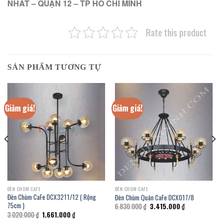
NHẤT – QUẬN 12 – TP HỒ CHÍ MINH
Rate this product
SẢN PHẨM TƯƠNG TỰ
Giảm giá!
Giảm giá!
ĐÈN CHÙM CAFE
ĐÈN CHÙM CAFE
Đèn Chùm CaFe DCX3211/12 ( Rộng
Đèn Chùm Quán CaFe DCX017/8
75cm )
Giá
Giá
6.830.000
₫
3.415.000
₫
gốc
hiện
Giá
Giá
3.020.000
₫
1.661.000
₫
là:
tại