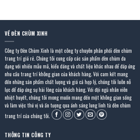
gốc
hiện
6.830.000 ₫.
là:
là:
tại
3.415.000 ₫.
3.020.000 ₫.
là:
.
1.661.000 ₫.
VỀ ĐÈN CHÙM XINH
Công ty Đèn Chùm Xinh là một công ty chuyên phân phối đèn chùm
trang trí giá rẻ. Chúng tôi cung cấp các sản phẩm đèn chùm đa
dạng với nhiều mẫu mã, kiểu dáng và chất liệu khác nhau để đáp ứng
nhu cầu trang trí không gian của khách hàng. Với cam kết mang
đến những sản phẩm chất lượng và giá cả hợp lý, chúng tôi luôn nỗ
lực để đáp ứng sự hài lòng của khách hàng. Với đội ngũ nhân viên
nhiệt huyết, chúng tôi mong muốn mang đến một không gian sống
và làm việc thú vị và ấn tượng qua ánh sáng lung linh từ đèn chùm
trang trí của chúng tôi.
THÔNG TIN CÔNG TY