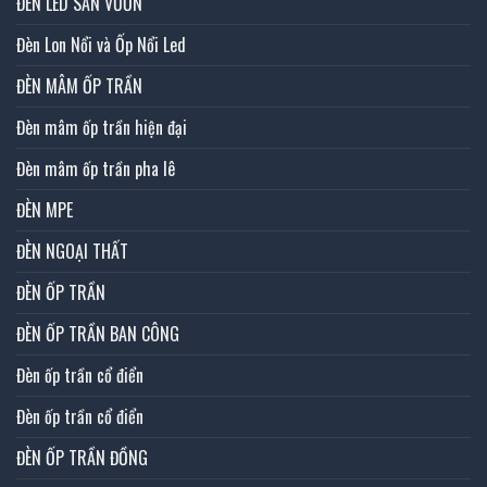
ĐÈN LED SÂN VƯỜN
Đèn Lon Nổi và Ốp Nổi Led
ĐÈN MÂM ỐP TRẦN
Đèn mâm ốp trần hiện đại
Đèn mâm ốp trần pha lê
ĐÈN MPE
ĐÈN NGOẠI THẤT
ĐÈN ỐP TRẦN
ĐÈN ỐP TRẦN BAN CÔNG
Đèn ốp trần cổ điển
Đèn ốp trần cổ điển
ĐÈN ỐP TRẦN ĐỒNG