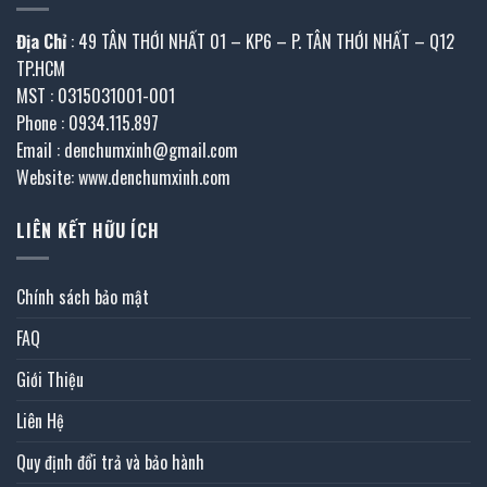
Địa Chỉ
: 49 TÂN THỚI NHẤT 01 – KP6 – P. TÂN THỚI NHẤT – Q12
TP.HCM
MST : 0315031001-001
Phone : 0934.115.897
Email : denchumxinh@gmail.com
Website: www.denchumxinh.com
LIÊN KẾT HỮU ÍCH
Chính sách bảo mật
FAQ
Giới Thiệu
Liên Hệ
Quy định đổi trả và bảo hành