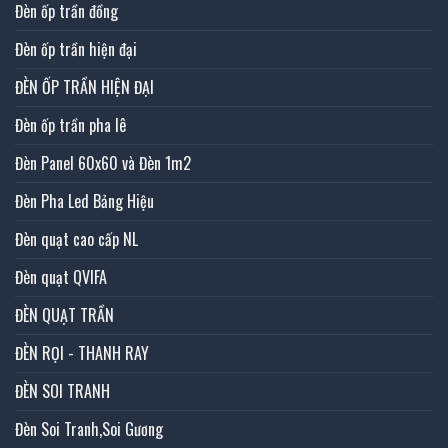
Đèn ốp trần đồng
Đèn ốp trần hiện đại
ĐÈN ỐP TRẦN HIỆN ĐẠI
Đèn ốp trần pha lê
Đèn Panel 60x60 và Đèn 1m2
Đèn Pha Led Bảng Hiệu
Đèn quạt cao cấp NL
Đèn quạt QVIFA
ĐÈN QUẠT TRẦN
ĐÈN RỌI - THANH RAY
ĐÈN SOI TRANH
Đèn Soi Tranh,Soi Gương