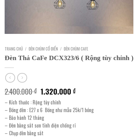
TRANG CHỦ
/
ĐÈN CHÙM CỔ ĐIỂN
/
ĐÈN CHÙM CAFE
Đèn Thả CaFe DCX323/6 ( Rộng tùy chỉnh )
Giá
Giá
2.400.000
1.320.000
₫
₫
gốc
hiện
– Kích thước : Rộng tùy chỉnh
là:
tại
– Bóng đèn : E27 x 6 Bóng như mẫu 25k/1 bóng
2.400.000 ₫.
là:
– Bảo hành 12 tháng
1.320.000 ₫.
– Đèn bằng sắt sơn tĩnh điện chống rỉ
– Chụp đèn bằng sắt