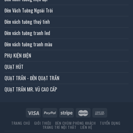
Đèn Vách Tường Ngoài Trời
Đèn vách tường thuỷ tinh
Đèn vách tường tranh led
Đèn vách tường tranh màu
PHỤ KIỆN ĐIỆN
QUẠT HÚT
QUẠT TRẦN - ĐÈN QUẠT TRẦN
QUẠT TRẦN MR. VŨ CAO CẤP
TRANG CHỦ
GIỚI THIỆU
ĐÈN CHÙM PHÒNG KHÁCH
TUYỂN DỤNG
TRANG TRÍ NỘI THẤT
LIÊN HỆ