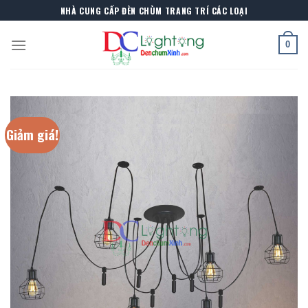
Skip
NHÀ CUNG CẤP ĐÈN CHÙM TRANG TRÍ CÁC LOẠI
to
content
0
Giảm giá!