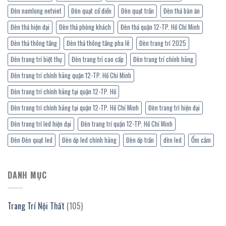
Đèn namlong netviet
Đèn quạt cổ điển
Đèn quạt trần
Đèn thả bàn ăn
Đèn thả hiện đại
Đèn thả phòng khách
Đèn thả quận 12-TP. Hồ Chí Minh
Đèn thả thông tầng
Đèn thả thông tầng pha lê
Đèn trang trí 2025
Đèn trang trí biệt thự
Đèn trang trí cao cấp
Đèn trang trí chính hãng
Đèn trang trí chính hãng quận 12-TP. Hồ Chí Minh
Đèn trang trí chính hãng tại quận 12-TP. Hồ
Đèn trang trí chính hãng tại quận 12-TP. Hồ Chí Minh
Đèn trang trí hiện đại
Đèn trang trí led hiện đại
Đèn trang trí quận 12-TP. Hồ Chí Minh
Đèn Đèn quạt led
Đèn ốp led chính hãng
Đèn ốp trần
đèn led
Ổm cắm
DANH MỤC
Trang Trí Nội Thất
(105)