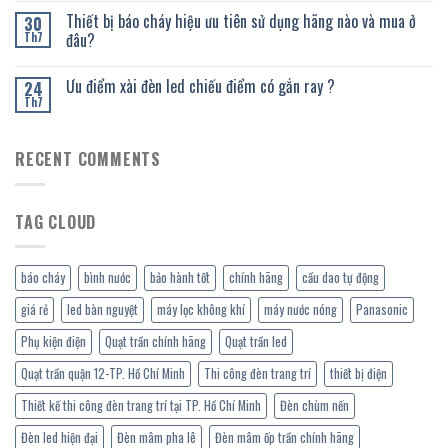
Thiết bị báo cháy hiệu ưu tiên sử dụng hãng nào và mua ở
30
đâu?
Th7
Ưu điểm xài đèn led chiếu điểm có gắn ray ?
24
Th7
RECENT COMMENTS
TAG CLOUD
báo cháy
bình nước
bảo hành tốt
chính hãng
cầu dao tự động
giá rẻ
led bàn nguyệt
máy lọc không khí
máy nước nóng
Panasonic
Phụ kiện điện
Quạt trần chính hãng
Quạt trần led
Quạt trần quận 12-TP. Hồ Chí Minh
Thi công đèn trang trí
thiết bị điện
Thiết kế thi công đèn trang trí tại TP. Hồ Chí Minh
Đèn chùm nến
Đèn led hiện đại
Đèn mâm pha lê
Đèn mâm ốp trần chính hãng