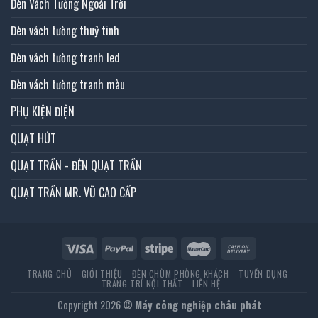
Đèn Vách Tường Ngoài Trời
Đèn vách tường thuỷ tinh
Đèn vách tường tranh led
Đèn vách tường tranh màu
PHỤ KIỆN ĐIỆN
QUẠT HÚT
QUẠT TRẦN - ĐÈN QUẠT TRẦN
QUẠT TRẦN MR. VŨ CAO CẤP
TRANG CHỦ
GIỚI THIỆU
ĐÈN CHÙM PHÒNG KHÁCH
TUYỂN DỤNG
TRANG TRÍ NỘI THẤT
LIÊN HỆ
Copyright 2026 ©
Máy công nghiệp châu phát