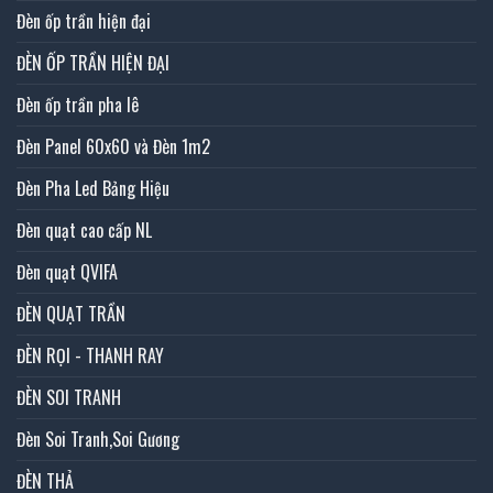
Đèn ốp trần hiện đại
ĐÈN ỐP TRẦN HIỆN ĐẠI
Đèn ốp trần pha lê
Đèn Panel 60x60 và Đèn 1m2
Đèn Pha Led Bảng Hiệu
Đèn quạt cao cấp NL
Đèn quạt QVIFA
ĐÈN QUẠT TRẦN
ĐÈN RỌI - THANH RAY
ĐÈN SOI TRANH
Đèn Soi Tranh,Soi Gương
ĐÈN THẢ