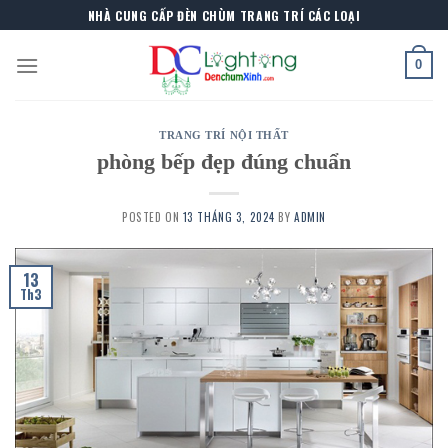
Skip
NHÀ CUNG CẤP ĐÈN CHÙM TRANG TRÍ CÁC LOẠI
to
content
0
TRANG TRÍ NỘI THẤT
phòng bếp đẹp đúng chuẩn
POSTED ON
13 THÁNG 3, 2024
BY
ADMIN
13
Th3