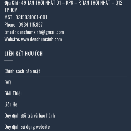
Địa Chỉ
: 49 TÂN THỚI NHẤT 01 – KP6 – P. TÂN THỚI NHẤT – Q12
TP.HCM
MST : 0315031001-001
Phone : 0934.115.897
Email : denchumxinh@gmail.com
Website: www.denchumxinh.com
LIÊN KẾT HỮU ÍCH
Chính sách bảo mật
FAQ
Giới Thiệu
Liên Hệ
Quy định đổi trả và bảo hành
Quy định sử dụng website