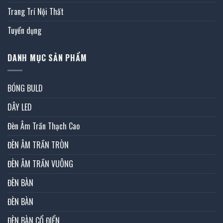
Trang Trí Nội Thất
Tuyển dụng
DANH MỤC SẢN PHẨM
BÓNG BULD
DÂY LED
Đèn Âm Trần Thạch Cao
ĐÈN ÂM TRẦN TRÒN
ĐÈN ÂM TRẦN VUÔNG
ĐÈN BÀN
ĐÈN BÀN
ĐÈN BÀN CỔ ĐIỂN