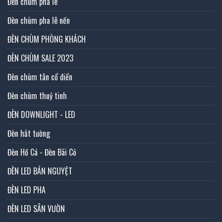
Đèn chùm pha lê
Đèn chùm pha lê nến
ĐÈN CHÙM PHÒNG KHÁCH
ĐÈN CHÙM SALE 2023
Đèn chùm tân cổ điển
Đèn chùm thuỷ tinh
ĐÈN DOWNLIGHT - LED
Đèn hắt tường
Đèn Hồ Cá - Đèn Bãi Cỏ
ĐÈN LED BÁN NGUYỆT
ĐÈN LED PHA
ĐÈN LED SÂN VƯỜN