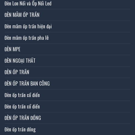
Đèn Lon Nổi và Ốp Nổi Led
ĐÈN MÂM ỐP TRẦN
Đèn mâm ốp trần hiện đại
Đèn mâm ốp trần pha lê
ĐÈN MPE
ĐÈN NGOẠI THẤT
ĐÈN ỐP TRẦN
ĐÈN ỐP TRẦN BAN CÔNG
Đèn ốp trần cổ điển
Đèn ốp trần cổ điển
ĐÈN ỐP TRẦN ĐỒNG
Đèn ốp trần đồng