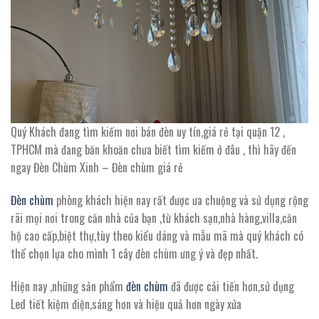
Quý Khách đang tìm kiếm nơi bán đèn uy tín,giá rẻ tại quận 12 ,
TPHCM mà đang băn khoăn chưa biết tìm kiếm ở đâu , thì hãy đến
ngay Đèn Chùm Xinh – Đèn chùm giá rẻ
Đèn chùm
phòng khách hiện nay rất được ưa chuộng và sử dụng rộng
rãi mọi nơi trong căn nhà của bạn ,từ khách sạn,nhà hàng,villa,căn
hộ cao cấp,biệt thự,tùy theo kiểu dáng và mẫu mã mà quý khách có
thể chọn lựa cho mình 1 cây đèn chùm ưng ý và đẹp nhất.
Hiện nay ,những sản phẩm
đèn chùm
đã được cải tiến hơn,sử dụng
Led tiết kiệm điện,sáng hơn và hiệu quả hơn ngày xửa