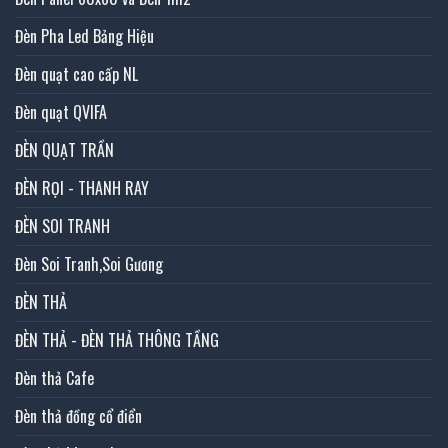
Đèn Pha Led Bảng Hiệu
Đèn quạt cao cấp NL
Đèn quạt QVIFA
ĐÈN QUẠT TRẦN
ĐÈN RỌI - THANH RAY
ĐÈN SOI TRANH
Đèn Soi Tranh,Soi Gương
ĐÈN THẢ
ĐÈN THẢ - ĐÈN THẢ THÔNG TẦNG
Đèn thả Cafe
Đèn thả đồng cổ điển