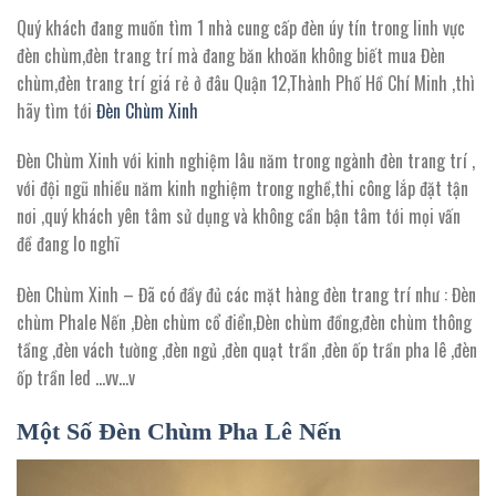
Quý khách đang muốn tìm 1 nhà cung cấp đèn úy tín trong linh vực
đèn chùm,đèn trang trí mà đang băn khoăn không biết mua Đèn
chùm,đèn trang trí giá rẻ ở đâu Quận 12,Thành Phố Hồ Chí Minh ,thì
hãy tìm tới
Đèn Chùm Xinh
Đèn Chùm Xinh với kinh nghiệm lâu năm trong ngành đèn trang trí ,
với đội ngũ nhiều năm kinh nghiệm trong nghề,thi công lắp đặt tận
nơi ,quý khách yên tâm sử dụng và không cần bận tâm tới mọi vấn
đề đang lo nghĩ
Đèn Chùm Xinh – Đã có đầy đủ các mặt hàng đèn trang trí như : Đèn
chùm Phale Nến ,Đèn chùm cổ điển,Đèn chùm đồng,đèn chùm thông
tầng ,đèn vách tường ,đèn ngủ ,đèn quạt trần ,đèn ốp trần pha lê ,đèn
ốp trần led …vv…v
Một Số Đèn Chùm Pha Lê Nến