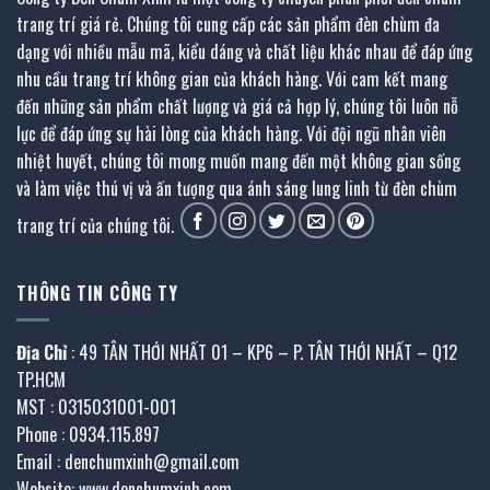
trang trí giá rẻ. Chúng tôi cung cấp các sản phẩm đèn chùm đa
dạng với nhiều mẫu mã, kiểu dáng và chất liệu khác nhau để đáp ứng
nhu cầu trang trí không gian của khách hàng. Với cam kết mang
đến những sản phẩm chất lượng và giá cả hợp lý, chúng tôi luôn nỗ
lực để đáp ứng sự hài lòng của khách hàng. Với đội ngũ nhân viên
nhiệt huyết, chúng tôi mong muốn mang đến một không gian sống
và làm việc thú vị và ấn tượng qua ánh sáng lung linh từ đèn chùm
trang trí của chúng tôi.
THÔNG TIN CÔNG TY
Địa Chỉ
: 49 TÂN THỚI NHẤT 01 – KP6 – P. TÂN THỚI NHẤT – Q12
TP.HCM
MST : 0315031001-001
Phone : 0934.115.897
Email : denchumxinh@gmail.com
Website: www.denchumxinh.com