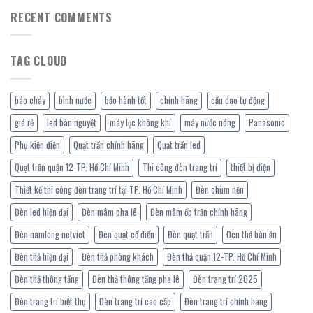
RECENT COMMENTS
TAG CLOUD
báo cháy
bình nước
bảo hành tốt
chính hãng
cầu dao tự động
giá rẻ
led bàn nguyệt
máy lọc không khí
máy nước nóng
Panasonic
Phụ kiện điện
Quạt trần chính hãng
Quạt trần led
Quạt trần quận 12-TP. Hồ Chí Minh
Thi công đèn trang trí
thiết bị điện
Thiết kế thi công đèn trang trí tại TP. Hồ Chí Minh
Đèn chùm nến
Đèn led hiện đại
Đèn mâm pha lê
Đèn mâm ốp trần chính hãng
Đèn namlong netviet
Đèn quạt cổ điển
Đèn quạt trần
Đèn thả bàn ăn
Đèn thả hiện đại
Đèn thả phòng khách
Đèn thả quận 12-TP. Hồ Chí Minh
Đèn thả thông tầng
Đèn thả thông tầng pha lê
Đèn trang trí 2025
Đèn trang trí biệt thự
Đèn trang trí cao cấp
Đèn trang trí chính hãng