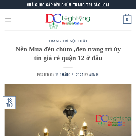
Skip
NHÀ CUNG CẤP ĐÈN CHÙM TRANG TRÍ CÁC LOẠI
to
content
0
TRANG TRÍ NỘI THẤT
Nên Mua đèn chùm ,đèn trang trí úy
tín giá rẻ quận 12 ở đâu
POSTED ON
13 THÁNG 3, 2024
BY
ADMIN
13
Th3