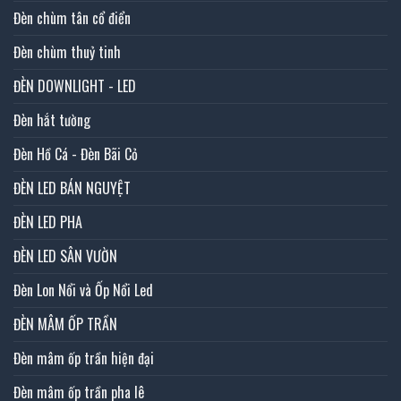
Đèn chùm tân cổ điển
Đèn chùm thuỷ tinh
ĐÈN DOWNLIGHT - LED
Đèn hắt tường
Đèn Hồ Cá - Đèn Bãi Cỏ
ĐÈN LED BÁN NGUYỆT
ĐÈN LED PHA
ĐÈN LED SÂN VƯỜN
Đèn Lon Nổi và Ốp Nổi Led
ĐÈN MÂM ỐP TRẦN
Đèn mâm ốp trần hiện đại
Đèn mâm ốp trần pha lê