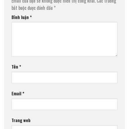
Email của bạn sẽ không được hiển thị công khai.
Các trường
bắt buộc được đánh dấu
*
Bình luận
*
Tên
*
Email
*
Trang web