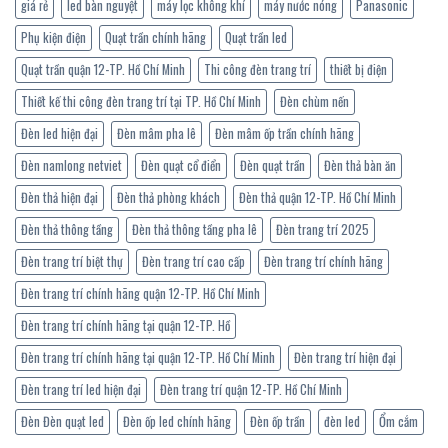
giá rẻ
led bàn nguyệt
máy lọc không khí
máy nước nóng
Panasonic
Phụ kiện điện
Quạt trần chính hãng
Quạt trần led
Quạt trần quận 12-TP. Hồ Chí Minh
Thi công đèn trang trí
thiết bị điện
Thiết kế thi công đèn trang trí tại TP. Hồ Chí Minh
Đèn chùm nến
Đèn led hiện đại
Đèn mâm pha lê
Đèn mâm ốp trần chính hãng
Đèn namlong netviet
Đèn quạt cổ điển
Đèn quạt trần
Đèn thả bàn ăn
Đèn thả hiện đại
Đèn thả phòng khách
Đèn thả quận 12-TP. Hồ Chí Minh
Đèn thả thông tầng
Đèn thả thông tầng pha lê
Đèn trang trí 2025
Đèn trang trí biệt thự
Đèn trang trí cao cấp
Đèn trang trí chính hãng
Đèn trang trí chính hãng quận 12-TP. Hồ Chí Minh
Đèn trang trí chính hãng tại quận 12-TP. Hồ
Đèn trang trí chính hãng tại quận 12-TP. Hồ Chí Minh
Đèn trang trí hiện đại
Đèn trang trí led hiện đại
Đèn trang trí quận 12-TP. Hồ Chí Minh
Đèn Đèn quạt led
Đèn ốp led chính hãng
Đèn ốp trần
đèn led
Ổm cắm