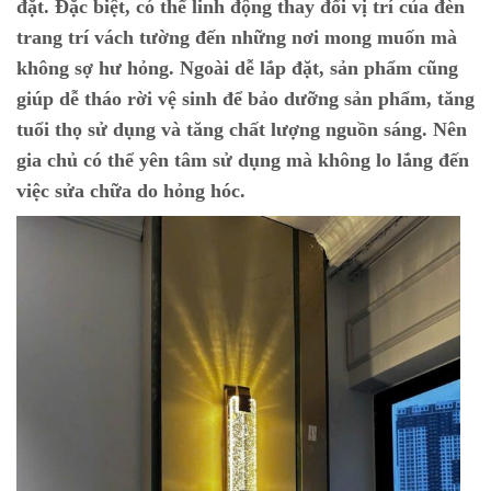
đặt. Đặc biệt, có thể linh động thay đổi vị trí của đèn
trang trí vách tường đến những nơi mong muốn mà
không sợ hư hỏng. Ngoài dễ lắp đặt, sản phẩm cũng
giúp dễ tháo rời vệ sinh để bảo dưỡng sản phẩm, tăng
tuổi thọ sử dụng và tăng chất lượng nguồn sáng. Nên
gia chủ có thể yên tâm sử dụng mà không lo lắng đến
việc sửa chữa do hỏng hóc.