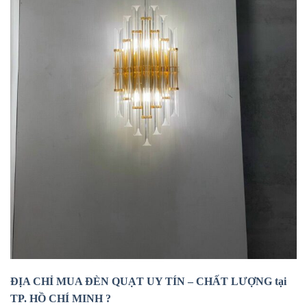
ĐỊA CHỈ MUA ĐÈN QUẠT UY TÍN – CHẤT LƯỢNG tại
TP. HỒ CHÍ MINH ?