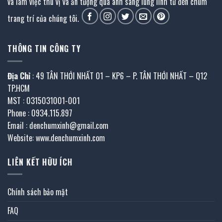
và làm việc thú vị và ấn tượng qua ánh sáng lung linh từ đèn chùm
trang trí của chúng tôi.
THÔNG TIN CÔNG TY
Địa Chỉ
: 49 TÂN THỚI NHẤT 01 – KP6 – P. TÂN THỚI NHẤT – Q12
TP.HCM
MST : 0315031001-001
Phone : 0934.115.897
Email : denchumxinh@gmail.com
Website: www.denchumxinh.com
LIÊN KẾT HỮU ÍCH
Chính sách bảo mật
FAQ