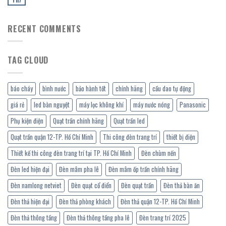
RECENT COMMENTS
TAG CLOUD
báo cháy
bình nước
bảo hành tốt
chính hãng
cầu dao tự động
giá rẻ
led bàn nguyệt
máy lọc không khí
máy nước nóng
Panasonic
Phụ kiện điện
Quạt trần chính hãng
Quạt trần led
Quạt trần quận 12-TP. Hồ Chí Minh
Thi công đèn trang trí
thiết bị điện
Thiết kế thi công đèn trang trí tại TP. Hồ Chí Minh
Đèn chùm nến
Đèn led hiện đại
Đèn mâm pha lê
Đèn mâm ốp trần chính hãng
Đèn namlong netviet
Đèn quạt cổ điển
Đèn quạt trần
Đèn thả bàn ăn
Đèn thả hiện đại
Đèn thả phòng khách
Đèn thả quận 12-TP. Hồ Chí Minh
Đèn thả thông tầng
Đèn thả thông tầng pha lê
Đèn trang trí 2025