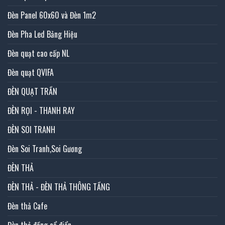
Đèn Panel 60x60 và Đèn 1m2
Đèn Pha Led Bảng Hiệu
Đèn quạt cao cấp NL
Đèn quạt QVIFA
ĐÈN QUẠT TRẦN
ĐÈN RỌI - THANH RAY
ĐÈN SOI TRANH
Đèn Soi Tranh,Soi Gương
ĐÈN THẢ
ĐÈN THẢ - ĐÈN THẢ THÔNG TẦNG
Đèn thả Cafe