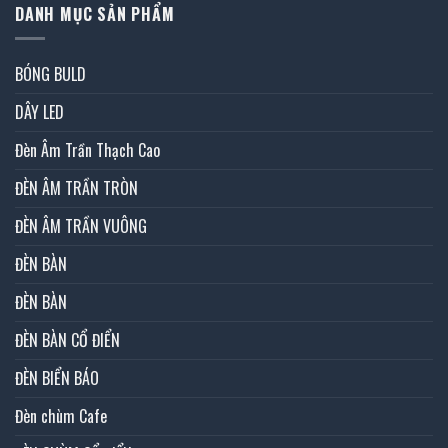
DANH MỤC SẢN PHẨM
BÓNG BULD
DÂY LED
Đèn Âm Trần Thạch Cao
ĐÈN ÂM TRẦN TRÒN
ĐÈN ÂM TRẦN VUÔNG
ĐÈN BÀN
ĐÈN BÀN
ĐÈN BÀN CỔ ĐIỂN
ĐÈN BIỂN BÁO
Đèn chùm Cafe