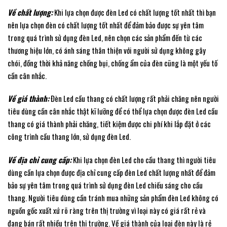
Về chất lượng:
Khi lựa chọn được đèn Led có chất lượng tốt nhất thì bạn
nên lựa chọn đèn có chất lượng tốt nhất để đảm bảo được sự yên tâm
trong quá trình sử dụng đèn Led, nên chọn các sản phẩm đến từ các
thương hiệu lớn, có ánh sáng thân thiện với người sử dụng không gây
chói, đồng thời khả năng chống bụi, chống ẩm của đèn cũng là một yếu tố
cần cân nhắc.
Về giá thành:
Đèn Led cầu thang có chất lượng rất phải chăng nên người
tiêu dùng cần cân nhắc thật kĩ lưỡng để có thể lựa chọn được đèn Led cầu
thang có giá thành phải chăng, tiết kiệm được chi phí khi lắp đặt ở các
công trình cầu thang lớn, sử dụng đèn Led.
Về địa chỉ cung cấp:
Khi lựa chọn đèn Led cho cầu thang thì người tiêu
dùng cần lựa chọn được địa chỉ cung cấp đèn Led chất lượng nhất để đảm
bảo sự yên tâm trong quá trình sử dụng đèn Led chiếu sáng cho cầu
thang. Người tiêu dùng cần tránh mua những sản phẩm đèn Led không có
nguồn gốc xuất xứ rõ ràng trên thị trường vì loại này có giá rất rẻ và
đang bán rất nhiều trên thị trường. Về giá thành của loại đèn này là rẻ