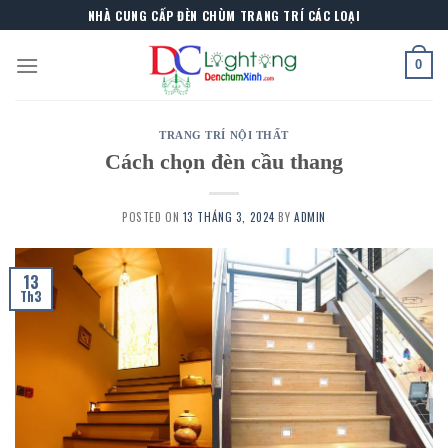
Skip
NHÀ CUNG CẤP ĐÈN CHÙM TRANG TRÍ CÁC LOẠI
to
content
0
TRANG TRÍ NỘI THẤT
Cách chọn đèn cầu thang
POSTED ON
13 THÁNG 3, 2024
BY
ADMIN
13
Th3