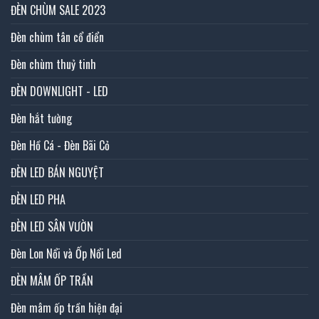
ĐÈN CHÙM SALE 2023
Đèn chùm tân cổ điển
Đèn chùm thuỷ tinh
ĐÈN DOWNLIGHT - LED
Đèn hắt tường
Đèn Hồ Cá - Đèn Bãi Cỏ
ĐÈN LED BÁN NGUYỆT
ĐÈN LED PHA
ĐÈN LED SÂN VƯỜN
Đèn Lon Nổi và Ốp Nổi Led
ĐÈN MÂM ỐP TRẦN
Đèn mâm ốp trần hiện đại