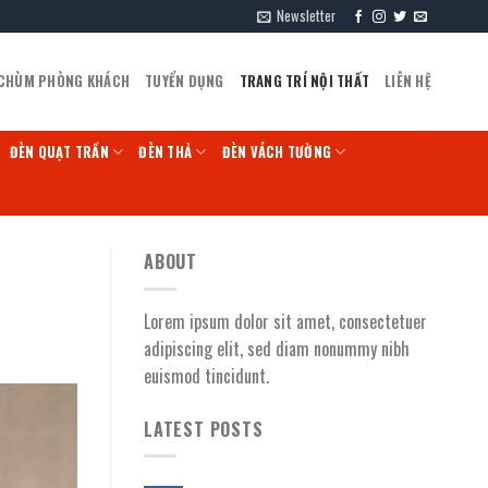
Newsletter
 CHÙM PHÒNG KHÁCH
TUYỂN DỤNG
TRANG TRÍ NỘI THẤT
LIÊN HỆ
ĐÈN QUẠT TRẦN
ĐÈN THẢ
ĐÈN VÁCH TƯỜNG
ABOUT
Lorem ipsum dolor sit amet, consectetuer
adipiscing elit, sed diam nonummy nibh
euismod tincidunt.
LATEST POSTS