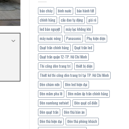
báo cháy
bình nước
bảo hành tốt
chính hãng
cầu dao tự động
giá rẻ
led bàn nguyệt
máy lọc không khí
máy nước nóng
Panasonic
Phụ kiện điện
Quạt trần chính hãng
Quạt trần led
Quạt trần quận 12-TP. Hồ Chí Minh
Thi công đèn trang trí
thiết bị điện
Thiết kế thi công đèn trang trí tại TP. Hồ Chí Minh
Đèn chùm nến
Đèn led hiện đại
Đèn mâm pha lê
Đèn mâm ốp trần chính hãng
Đèn namlong netviet
Đèn quạt cổ điển
Đèn quạt trần
Đèn thả bàn ăn
Đèn thả hiện đại
Đèn thả phòng khách