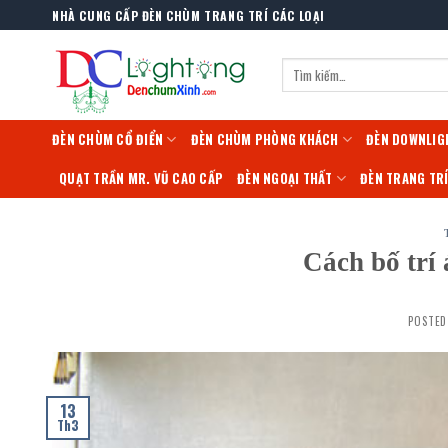
Skip
NHÀ CUNG CẤP ĐÈN CHÙM TRANG TRÍ CÁC LOẠI
to
content
Tìm
kiếm:
ĐÈN CHÙM CỔ ĐIỂN
ĐÈN CHÙM PHÒNG KHÁCH
ĐÈN DOWNLIG
QUẠT TRẦN MR. VŨ CAO CẤP
ĐÈN NGOẠI THẤT
ĐÈN TRANG TR
Cách bố trí
POSTE
13
Th3