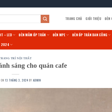
TRANG CHỦ
GIỚI THIỆU
ĐÈN
HT – LED
ĐÈN MÂM ỐP TRẦN
ĐÈN MPE
ĐÈN ỐP TRẦN BAN CÔNG
Í 2024
TRANG TRÍ NỘI THẤT
 ánh sáng cho quán cafe
D ON
13 THÁNG 3, 2024
BY
ADMIN