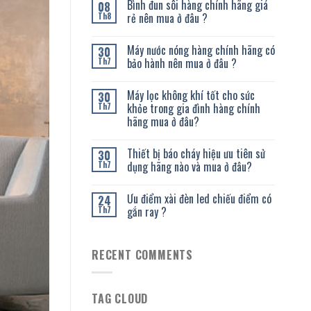
Bình đun sôi hàng chính hãng giá
08
rẻ nên mua ở đâu ?
Th8
Máy nước nóng hàng chính hãng có
30
bảo hành nên mua ở đâu ?
Th7
Máy lọc không khí tốt cho sức
30
khỏe trong gia đình hàng chính
Th7
hãng mua ở đâu?
Thiết bị báo cháy hiệu ưu tiên sử
30
dụng hãng nào và mua ở đâu?
Th7
Ưu điểm xài đèn led chiếu điểm có
24
gắn ray ?
Th7
RECENT COMMENTS
TAG CLOUD