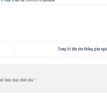
 in
Trang Trí Nội Thất
. Bookmark the
permalink
.
Trang trí đèn cho không gian ngo
bắt buộc được đánh dấu
*