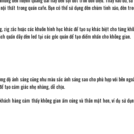
những đèn huỳnh quang dài hay đèn sợi đốt tròn đơn điệu. Thay vào đó, s
 nội thất trong quán cafe. Bạn có thể sử dụng đèn chùm tinh xảo, đèn tre
, zig zắc hoặc các khuôn hình học khác để tạo sự khác biệt cho từng khô
cách quấn dây đèn led tại các góc quán để tạo điểm nhấn cho không gian.
ờng độ ánh sáng cũng như màu sắc ánh sáng sao cho phù hợp với bên ngoà
ể tạo cảm giác nhẹ nhàng, dễ chịu.
o khách hàng cảm thấy không gian ấm cúng và thân mật hơn, ví dụ sử dụ