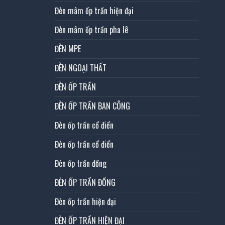
Đèn mâm ốp trần hiện đại
Đèn mâm ốp trần pha lê
ĐÈN MPE
ĐÈN NGOẠI THẤT
ĐÈN ỐP TRẦN
ĐÈN ỐP TRẦN BAN CÔNG
Đèn ốp trần cổ điển
Đèn ốp trần cổ điển
Đèn ốp trần đồng
ĐÈN ỐP TRẦN ĐỒNG
Đèn ốp trần hiện đại
ĐÈN ỐP TRẦN HIỆN ĐẠI