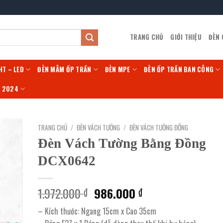
TRANG CHỦ
GIỚI THIỆU
ĐÈN
HT – LED
ĐÈN MÂM ỐP TRẦN
ĐÈN MPE
ĐÈN ỐP TRẦN BAN CÔNG
Í 2024
TRANG CHỦ
/
ĐÈN VÁCH TƯỜNG
/
ĐÈN VÁCH TƯỜNG ĐỒNG
Đèn Vách Tường Bằng Đồng
DCX0642
Giá
Giá
1.972.000
986.000
₫
₫
gốc
hiện
– Kích thước: Ngang 15cm x Cao 35cm
là:
tại