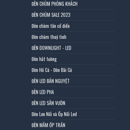
ĐÈN CHÙM PHÒNG KHÁCH
ĐÈN CHÙM SALE 2023
Đèn chùm tân cổ điển
Đèn chùm thuỷ tinh
ĐÈN DOWNLIGHT - LED
Đèn hắt tường
Đèn Hồ Cá - Đèn Bãi Cỏ
ĐÈN LED BÁN NGUYỆT
ĐÈN LED PHA
ĐÈN LED SÂN VƯỜN
Đèn Lon Nổi và Ốp Nổi Led
ĐÈN MÂM ỐP TRẦN