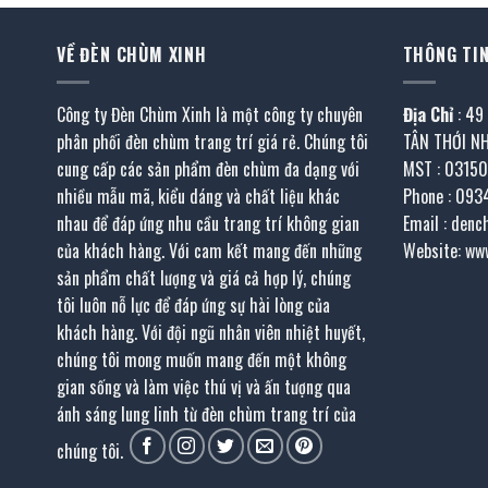
VỀ ĐÈN CHÙM XINH
THÔNG TIN
Công ty Đèn Chùm Xinh là một công ty chuyên
Địa Chỉ
: 49
phân phối đèn chùm trang trí giá rẻ. Chúng tôi
TÂN THỚI N
cung cấp các sản phẩm đèn chùm đa dạng với
MST : 0315
nhiều mẫu mã, kiểu dáng và chất liệu khác
Phone : 093
nhau để đáp ứng nhu cầu trang trí không gian
Email : den
của khách hàng. Với cam kết mang đến những
Website: ww
sản phẩm chất lượng và giá cả hợp lý, chúng
tôi luôn nỗ lực để đáp ứng sự hài lòng của
khách hàng. Với đội ngũ nhân viên nhiệt huyết,
chúng tôi mong muốn mang đến một không
gian sống và làm việc thú vị và ấn tượng qua
ánh sáng lung linh từ đèn chùm trang trí của
chúng tôi.