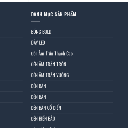
DANH MỤC SẢN PHẨM
BÓNG BULD
DÂY LED
Đèn Âm Trần Thạch Cao
ĐÈN ÂM TRẦN TRÒN
ĐÈN ÂM TRẦN VUÔNG
ĐÈN BÀN
ĐÈN BÀN
ĐÈN BÀN CỔ ĐIỂN
ĐÈN BIỂN BÁO