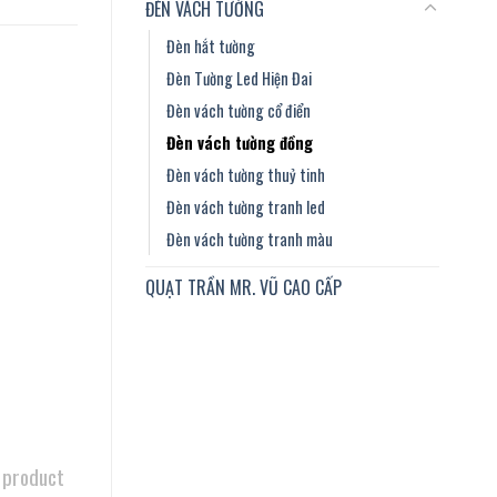
ĐÈN VÁCH TƯỜNG
Đèn hắt tường
Đèn Tường Led Hiện Đai
Đèn vách tường cổ điển
Đèn vách tường đồng
Đèn vách tường thuỷ tinh
Đèn vách tường tranh led
Đèn vách tường tranh màu
QUẠT TRẦN MR. VŨ CAO CẤP
 product