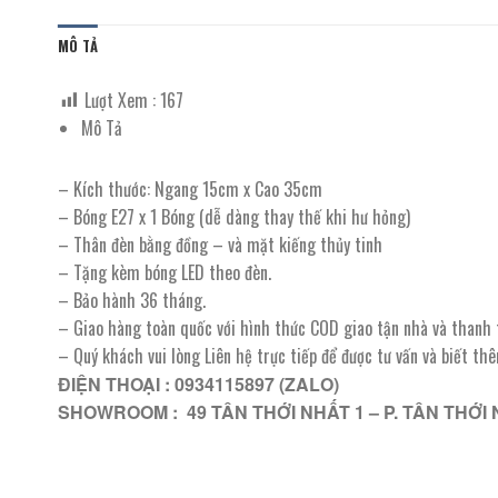
MÔ TẢ
Lượt Xem :
167
Mô Tả
– Kích thước: Ngang 15cm x Cao 35cm
– Bóng E27 x 1 Bóng (dễ dàng thay thế khi hư hỏng)
– Thân đèn bằng đồng – và mặt kiếng thủy tinh
– Tặng kèm bóng LED theo đèn.
– Bảo hành 36 tháng.
– Giao hàng toàn quốc với hình thức COD giao tận nhà và thanh
– Quý khách vui lòng Liên hệ trực tiếp để được tư vấn và biết th
ĐIỆN THOẠI : 0934115897 (ZALO)
SHOWROOM : 49 TÂN THỚI NHẤT 1 – P. TÂN THỚI 