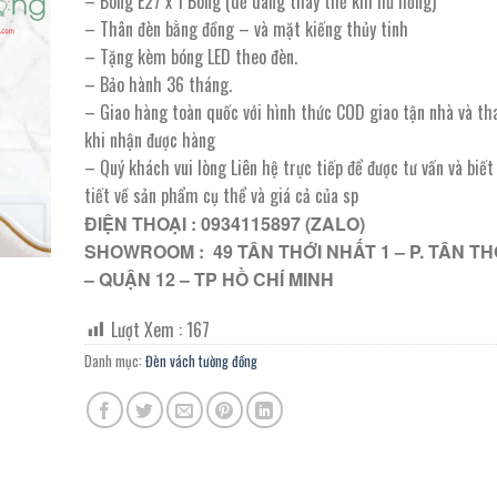
– Bóng E27 x 1 Bóng (dễ dàng thay thế khi hư hỏng)
1.972.000 ₫.
là:
– Thân đèn bằng đồng – và mặt kiếng thủy tinh
986.000 ₫.
– Tặng kèm bóng LED theo đèn.
– Bảo hành 36 tháng.
– Giao hàng toàn quốc với hình thức COD giao tận nhà và th
khi nhận được hàng
– Quý khách vui lòng Liên hệ trực tiếp để được tư vấn và biế
tiết về sản phẩm cụ thể và giá cả của sp
ĐIỆN THOẠI : 0934115897 (ZALO)
SHOWROOM : 49 TÂN THỚI NHẤT 1 – P. TÂN TH
– QUẬN 12 – TP HỒ CHÍ MINH
Lượt Xem :
167
Danh mục:
Đèn vách tường đồng