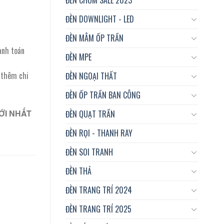
ĐÈN DOWNLIGHT - LED
ĐÈN MÂM ỐP TRẦN
anh toán
ĐÈN MPE
t thêm chi
ĐÈN NGOẠI THẤT
ĐÈN ỐP TRẦN BAN CÔNG
ỚI NHẤT
ĐÈN QUẠT TRẦN
ĐÈN RỌI - THANH RAY
ĐÈN SOI TRANH
ĐÈN THẢ
ĐÈN TRANG TRÍ 2024
ĐÈN TRANG TRÍ 2025