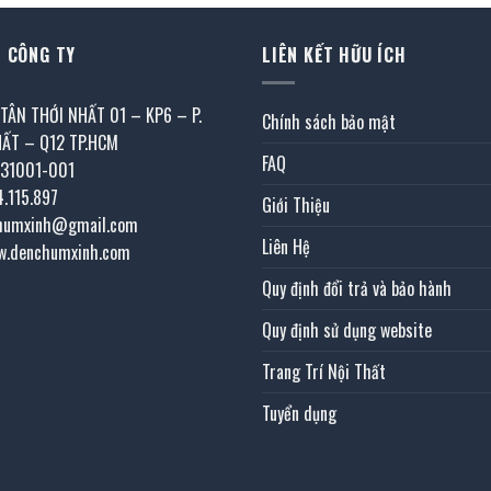
 CÔNG TY
LIÊN KẾT HỮU ÍCH
 TÂN THỚI NHẤT 01 – KP6 – P.
Chính sách bảo mật
HẤT – Q12 TP.HCM
FAQ
031001-001
4.115.897
Giới Thiệu
chumxinh@gmail.com
Liên Hệ
w.denchumxinh.com
Quy định đổi trả và bảo hành
Quy định sử dụng website
Trang Trí Nội Thất
Tuyển dụng