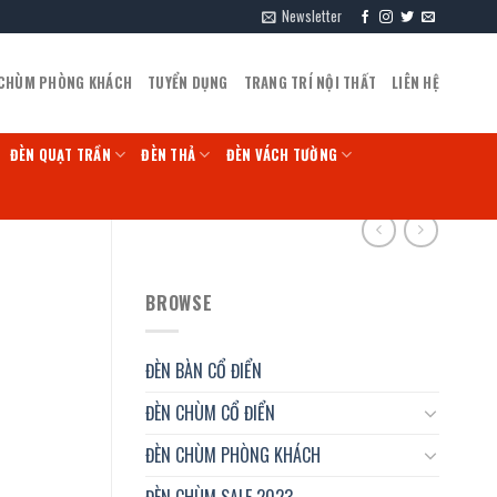
Newsletter
 CHÙM PHÒNG KHÁCH
TUYỂN DỤNG
TRANG TRÍ NỘI THẤT
LIÊN HỆ
ĐÈN QUẠT TRẦN
ĐÈN THẢ
ĐÈN VÁCH TƯỜNG
BROWSE
ĐÈN BÀN CỔ ĐIỂN
ĐÈN CHÙM CỔ ĐIỂN
ĐÈN CHÙM PHÒNG KHÁCH
ĐÈN CHÙM SALE 2023