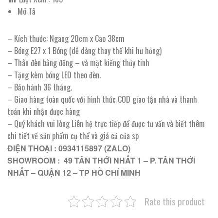
Mô Tả
– Kích thước: Ngang 20cm x Cao 38cm
– Bóng E27 x 1 Bóng (dễ dàng thay thế khi hư hỏng)
– Thân đèn bằng đồng – và mặt kiếng thủy tinh
– Tặng kèm bóng LED theo đèn.
– Bảo hành 36 tháng.
– Giao hàng toàn quốc với hình thức COD giao tận nhà và thanh
toán khi nhận được hàng
– Quý khách vui lòng Liên hệ trực tiếp để được tư vấn và biết thêm
chi tiết về sản phẩm cụ thể và giá cả của sp
ĐIỆN THOẠI : 0934115897 (ZALO)
SHOWROOM : 49 TÂN THỚI NHẤT 1 – P. TÂN THỚI
NHẤT – QUẬN 12 – TP HỒ CHÍ MINH
Rate this product