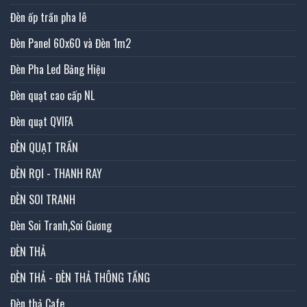
Đèn ốp trần pha lê
Đèn Panel 60x60 và Đèn 1m2
Đèn Pha Led Bảng Hiệu
Đèn quạt cao cấp NL
Đèn quạt QVIFA
ĐÈN QUẠT TRẦN
ĐÈN RỌI - THANH RAY
ĐÈN SOI TRANH
Đèn Soi Tranh,Soi Gương
ĐÈN THẢ
ĐÈN THẢ - ĐÈN THẢ THÔNG TẦNG
Đèn thả Cafe