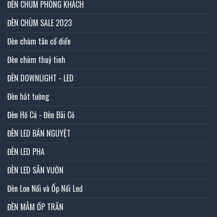
ĐÈN CHÙM PHÒNG KHÁCH
ĐÈN CHÙM SALE 2023
Đèn chùm tân cổ điển
Đèn chùm thuỷ tinh
ĐÈN DOWNLIGHT - LED
Đèn hắt tường
Đèn Hồ Cá - Đèn Bãi Cỏ
ĐÈN LED BÁN NGUYỆT
ĐÈN LED PHA
ĐÈN LED SÂN VƯỜN
Đèn Lon Nổi và Ốp Nổi Led
ĐÈN MÂM ỐP TRẦN