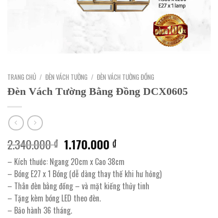
TRANG CHỦ
/
ĐÈN VÁCH TƯỜNG
/
ĐÈN VÁCH TƯỜNG ĐỒNG
Đèn Vách Tường Bằng Đồng DCX0605
Giá
Giá
2.340.000
1.170.000
₫
₫
gốc
hiện
– Kích thước: Ngang 20cm x Cao 38cm
là:
tại
– Bóng E27 x 1 Bóng (dễ dàng thay thế khi hư hỏng)
2.340.000 ₫.
là:
– Thân đèn bằng đồng – và mặt kiếng thủy tinh
1.170.000 ₫.
– Tặng kèm bóng LED theo đèn.
– Bảo hành 36 tháng.