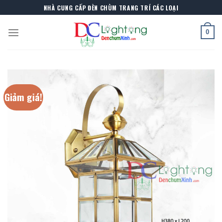
Skip
NHÀ CUNG CẤP ĐÈN CHÙM TRANG TRÍ CÁC LOẠI
to
content
0
Giảm giá!