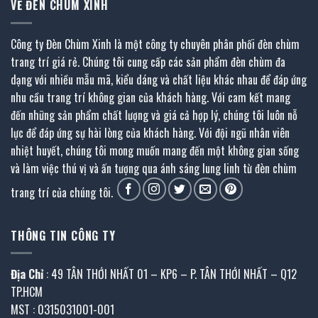
VỀ ĐÈN CHÙM XINH
Công ty Đèn Chùm Xinh là một công ty chuyên phân phối đèn chùm
trang trí giá rẻ. Chúng tôi cung cấp các sản phẩm đèn chùm đa
dạng với nhiều mẫu mã, kiểu dáng và chất liệu khác nhau để đáp ứng
nhu cầu trang trí không gian của khách hàng. Với cam kết mang
đến những sản phẩm chất lượng và giá cả hợp lý, chúng tôi luôn nỗ
lực để đáp ứng sự hài lòng của khách hàng. Với đội ngũ nhân viên
nhiệt huyết, chúng tôi mong muốn mang đến một không gian sống
và làm việc thú vị và ấn tượng qua ánh sáng lung linh từ đèn chùm
trang trí của chúng tôi.
THÔNG TIN CÔNG TY
Địa Chỉ
: 49 TÂN THỚI NHẤT 01 – KP6 – P. TÂN THỚI NHẤT – Q12
TP.HCM
MST : 0315031001-001