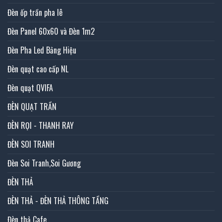
Đèn ốp trần pha lê
Đèn Panel 60x60 và Đèn 1m2
Đèn Pha Led Bảng Hiệu
Đèn quạt cao cấp NL
Đèn quạt QVIFA
ĐÈN QUẠT TRẦN
ĐÈN RỌI - THANH RAY
ĐÈN SOI TRANH
Đèn Soi Tranh,Soi Gương
ĐÈN THẢ
ĐÈN THẢ - ĐÈN THẢ THÔNG TẦNG
Đèn thả Cafe