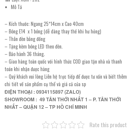
Mô Tả
– Kích thước: Ngang 25*14cm x Cao 40cm
– Bóng E14 x 1 bóng (dễ dàng thay thế khi hư hỏng)
– Thân đèn bằng đồng
– Tặng kèm bóng LED theo đèn.
– Bảo hành 36 tháng.
– Giao hàng toàn quốc với hình thức COD giao tận nhà và thanh
toán khi nhận được hàng
– Quý khách vui lòng Liên hệ trực tiếp để được tư vấn và biết thêm
chi tiết về sản phẩm cụ thể và giá cả của sp
ĐIỆN THOẠI : 0934115897 (ZALO)
SHOWROOM : 49 TÂN THỚI NHẤT 1 – P. TÂN THỚI
NHẤT – QUẬN 12 – TP HỒ CHÍ MINH
Rate this product