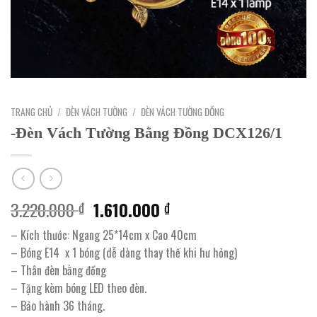
TRANG CHỦ
/
ĐÈN VÁCH TƯỜNG
/
ĐÈN VÁCH TƯỜNG ĐỒNG
-Đèn Vách Tường Bằng Đồng DCX126/1
Giá
Giá
3.220.000
1.610.000
₫
₫
gốc
hiện
– Kích thước: Ngang 25*14cm x Cao 40cm
là:
tại
– Bóng E14 x 1 bóng (dễ dàng thay thế khi hư hỏng)
3.220.000 ₫.
là:
– Thân đèn bằng đồng
1.610.000 ₫.
– Tặng kèm bóng LED theo đèn.
– Bảo hành 36 tháng.