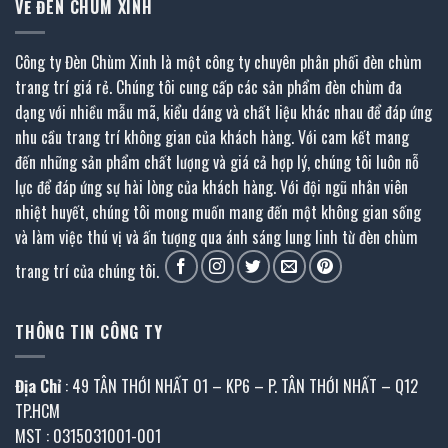
VỀ ĐÈN CHÙM XINH
Công ty Đèn Chùm Xinh là một công ty chuyên phân phối đèn chùm
trang trí giá rẻ. Chúng tôi cung cấp các sản phẩm đèn chùm đa
dạng với nhiều mẫu mã, kiểu dáng và chất liệu khác nhau để đáp ứng
nhu cầu trang trí không gian của khách hàng. Với cam kết mang
đến những sản phẩm chất lượng và giá cả hợp lý, chúng tôi luôn nỗ
lực để đáp ứng sự hài lòng của khách hàng. Với đội ngũ nhân viên
nhiệt huyết, chúng tôi mong muốn mang đến một không gian sống
và làm việc thú vị và ấn tượng qua ánh sáng lung linh từ đèn chùm
trang trí của chúng tôi.
THÔNG TIN CÔNG TY
Địa Chỉ
: 49 TÂN THỚI NHẤT 01 – KP6 – P. TÂN THỚI NHẤT – Q12
TP.HCM
MST : 0315031001-001