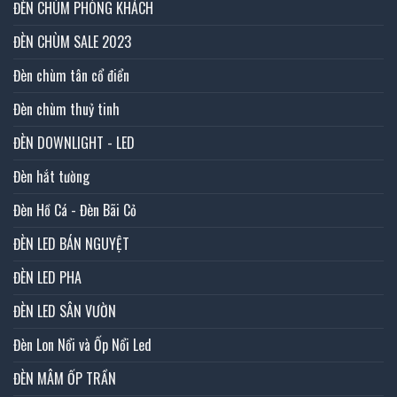
ĐÈN CHÙM PHÒNG KHÁCH
ĐÈN CHÙM SALE 2023
Đèn chùm tân cổ điển
Đèn chùm thuỷ tinh
ĐÈN DOWNLIGHT - LED
Đèn hắt tường
Đèn Hồ Cá - Đèn Bãi Cỏ
ĐÈN LED BÁN NGUYỆT
ĐÈN LED PHA
ĐÈN LED SÂN VƯỜN
Đèn Lon Nổi và Ốp Nổi Led
ĐÈN MÂM ỐP TRẦN