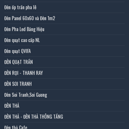
Đèn ốp trần pha lê
Đèn Panel 60x60 và Đèn 1m2
Đèn Pha Led Bảng Hiệu
Đèn quạt cao cấp NL
Đèn quạt QVIFA
ĐÈN QUẠT TRẦN
ĐÈN RỌI - THANH RAY
ĐÈN SOI TRANH
Đèn Soi Tranh,Soi Gương
ĐÈN THẢ
ĐÈN THẢ - ĐÈN THẢ THÔNG TẦNG
Đèn thả Cafe