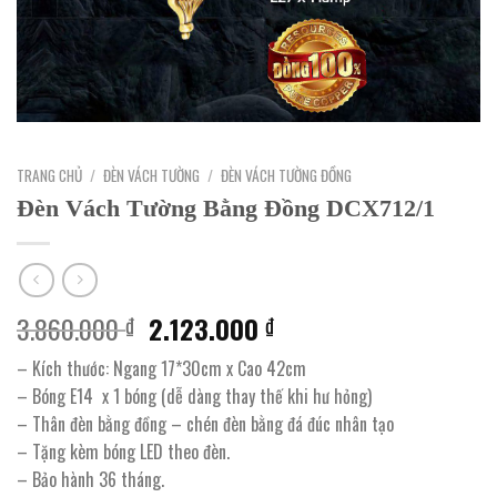
TRANG CHỦ
/
ĐÈN VÁCH TƯỜNG
/
ĐÈN VÁCH TƯỜNG ĐỒNG
Đèn Vách Tường Bằng Đồng DCX712/1
Giá
Giá
3.860.000
2.123.000
₫
₫
gốc
hiện
– Kích thước: Ngang 17*30cm x Cao 42cm
là:
tại
– Bóng E14 x 1 bóng (dễ dàng thay thế khi hư hỏng)
3.860.000 ₫.
là:
– Thân đèn bằng đồng – chén đèn bằng đá đúc nhân tạo
2.123.000 ₫.
– Tặng kèm bóng LED theo đèn.
– Bảo hành 36 tháng.