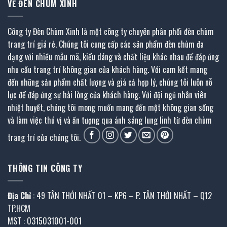
VỀ ĐÈN CHÙM XINH
Công ty Đèn Chùm Xinh là một công ty chuyên phân phối đèn chùm
trang trí giá rẻ. Chúng tôi cung cấp các sản phẩm đèn chùm đa
dạng với nhiều mẫu mã, kiểu dáng và chất liệu khác nhau để đáp ứng
nhu cầu trang trí không gian của khách hàng. Với cam kết mang
đến những sản phẩm chất lượng và giá cả hợp lý, chúng tôi luôn nỗ
lực để đáp ứng sự hài lòng của khách hàng. Với đội ngũ nhân viên
nhiệt huyết, chúng tôi mong muốn mang đến một không gian sống
và làm việc thú vị và ấn tượng qua ánh sáng lung linh từ đèn chùm
trang trí của chúng tôi.
THÔNG TIN CÔNG TY
Địa Chỉ
: 49 TÂN THỚI NHẤT 01 – KP6 – P. TÂN THỚI NHẤT – Q12
TP.HCM
MST : 0315031001-001