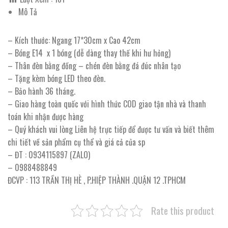
Mô Tả
– Kích thước: Ngang 17*30cm x Cao 42cm
– Bóng E14 x 1 bóng (dễ dàng thay thế khi hư hỏng)
– Thân đèn bằng đồng – chén đèn bằng đá đúc nhân tạo
– Tặng kèm bóng LED theo đèn.
– Bảo hành 36 tháng.
– Giao hàng toàn quốc với hình thức COD giao tận nhà và thanh
toán khi nhận được hàng
– Quý khách vui lòng Liên hệ trực tiếp để được tư vấn và biết thêm
chi tiết về sản phẩm cụ thể và giá cả của sp
– ĐT : 0934115897 (ZALO)
– 0988488849
ĐCVP : 113 TRẦN THỊ HÈ , P.HIỆP THÀNH .QUẬN 12 .TPHCM
Rate this product