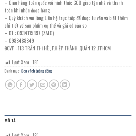
– Giao hàng toàn quốc với hình thức COD giao tận nhà và thanh
toán khi nhận được hàng
– Quý khách vui lòng Liên hệ trực tiếp để được tư vấn và biết thêm
chi tiết về sản phẩm cụ thể và giá cả của sp
– ĐT : 0934115897 (ZALO)
– 0988488849
ĐCVP : 113 TRẦN THỊ HÈ , P.HIỆP THÀNH .QUẬN 12 .TPHCM
Lượt Xem :
181
Danh mục:
Đèn vách tường đồng
MÔ TẢ
Lượt Xem :
181