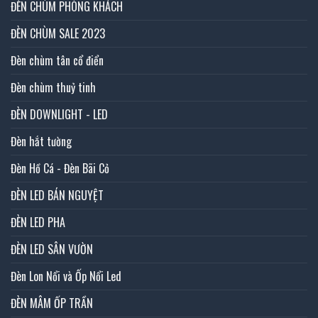
ĐÈN CHÙM PHÒNG KHÁCH
ĐÈN CHÙM SALE 2023
Đèn chùm tân cổ điển
Đèn chùm thuỷ tinh
ĐÈN DOWNLIGHT - LED
Đèn hắt tường
Đèn Hồ Cá - Đèn Bãi Cỏ
ĐÈN LED BÁN NGUYỆT
ĐÈN LED PHA
ĐÈN LED SÂN VƯỜN
Đèn Lon Nổi và Ốp Nổi Led
ĐÈN MÂM ỐP TRẦN