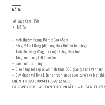
MÔ TẢ
Lượt Xem :
158
Mô Tả
– Kích thước: Ngang 15cm x Cao 45cm
– Bóng E14 x 1 Bóng (dễ dàng thay thế khi hư hỏng)
– Thân đèn bằng đồng – và mặt kiếng thủy tinh
– Tặng kèm bóng LED theo đèn.
– Bảo hành 36 tháng.
– Giao hàng toàn quốc với hình thức COD giao tận nhà và thanh
– Quý khách vui lòng Liên hệ trực tiếp để được tư vấn và biết th
ĐIỆN THOẠI : 0934115897 (ZALO)
SHOWROOM : 49 TÂN THỚI NHẤT 1 – P. TÂN THỚI 