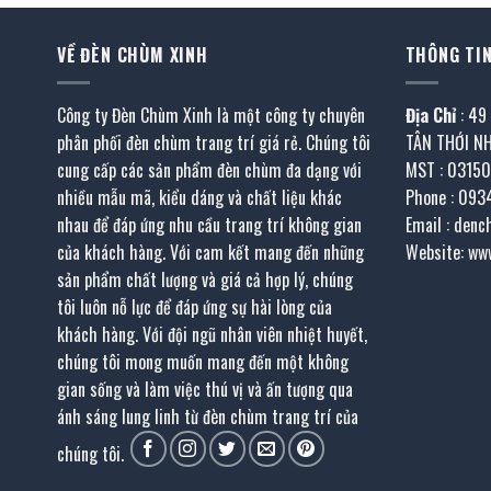
VỀ ĐÈN CHÙM XINH
THÔNG TIN
Công ty Đèn Chùm Xinh là một công ty chuyên
Địa Chỉ
: 49
phân phối đèn chùm trang trí giá rẻ. Chúng tôi
TÂN THỚI N
cung cấp các sản phẩm đèn chùm đa dạng với
MST : 0315
nhiều mẫu mã, kiểu dáng và chất liệu khác
Phone : 093
nhau để đáp ứng nhu cầu trang trí không gian
Email : den
của khách hàng. Với cam kết mang đến những
Website: ww
sản phẩm chất lượng và giá cả hợp lý, chúng
tôi luôn nỗ lực để đáp ứng sự hài lòng của
khách hàng. Với đội ngũ nhân viên nhiệt huyết,
chúng tôi mong muốn mang đến một không
gian sống và làm việc thú vị và ấn tượng qua
ánh sáng lung linh từ đèn chùm trang trí của
chúng tôi.