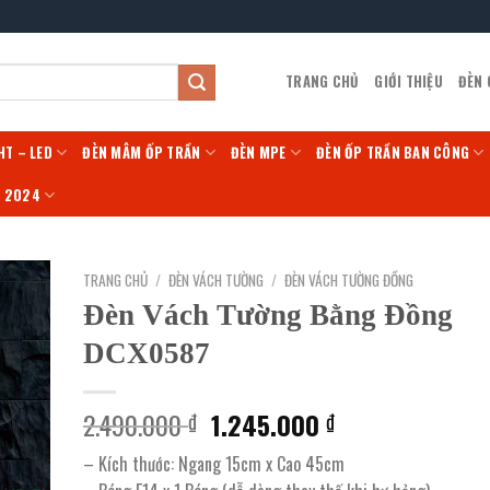
TRANG CHỦ
GIỚI THIỆU
ĐÈN
HT – LED
ĐÈN MÂM ỐP TRẦN
ĐÈN MPE
ĐÈN ỐP TRẦN BAN CÔNG
Í 2024
TRANG CHỦ
/
ĐÈN VÁCH TƯỜNG
/
ĐÈN VÁCH TƯỜNG ĐỒNG
Đèn Vách Tường Bằng Đồng
DCX0587
Giá
Giá
2.490.000
1.245.000
₫
₫
gốc
hiện
– Kích thước: Ngang 15cm x Cao 45cm
là:
tại