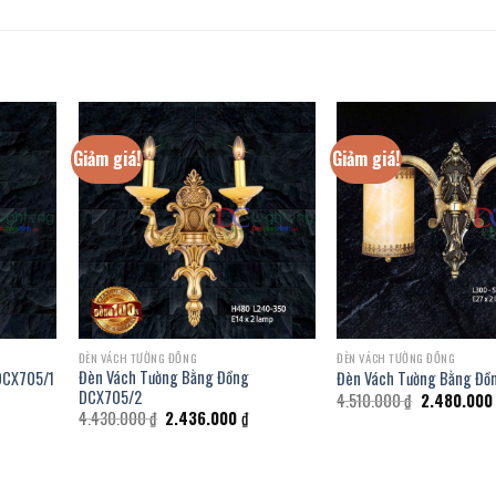
Giảm giá!
Giảm giá!
ĐÈN VÁCH TƯỜNG ĐỒNG
ĐÈN VÁCH TƯỜNG ĐỒNG
Đèn Vách Tường Bằng Đồng
DCX705/1
Đèn Vách Tường Bằng Đồ
DCX705/2
á
Giá
4.510.000
₫
2.480.00
ện
gốc
Giá
Giá
4.430.000
₫
2.436.000
₫
là:
gốc
hiện
4.510.000 ₫
là:
tại
727.000 ₫.
4.430.000 ₫.
là:
2.436.000 ₫.