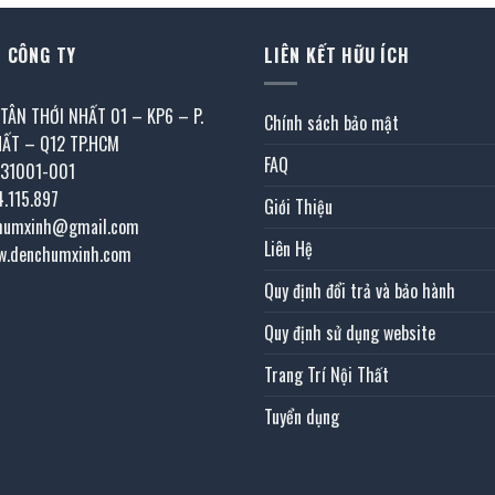
 CÔNG TY
LIÊN KẾT HỮU ÍCH
 TÂN THỚI NHẤT 01 – KP6 – P.
Chính sách bảo mật
HẤT – Q12 TP.HCM
FAQ
031001-001
4.115.897
Giới Thiệu
chumxinh@gmail.com
Liên Hệ
w.denchumxinh.com
Quy định đổi trả và bảo hành
Quy định sử dụng website
Trang Trí Nội Thất
Tuyển dụng