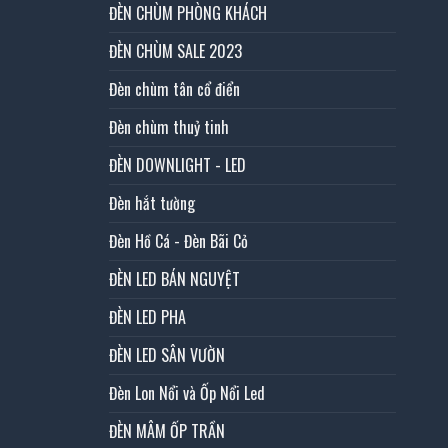
ĐÈN CHÙM PHÒNG KHÁCH
ĐÈN CHÙM SALE 2023
Đèn chùm tân cổ điển
Đèn chùm thuỷ tinh
ĐÈN DOWNLIGHT - LED
Đèn hắt tường
Đèn Hồ Cá - Đèn Bãi Cỏ
ĐÈN LED BÁN NGUYỆT
ĐÈN LED PHA
ĐÈN LED SÂN VƯỜN
Đèn Lon Nổi và Ốp Nổi Led
ĐÈN MÂM ỐP TRẦN