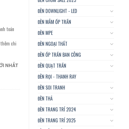
ĐÈN DOWNLIGHT - LED
ĐÈN MÂM ỐP TRẦN
anh toán
ĐÈN MPE
t thêm chi
ĐÈN NGOẠI THẤT
ĐÈN ỐP TRẦN BAN CÔNG
ỚI NHẤT
ĐÈN QUẠT TRẦN
ĐÈN RỌI - THANH RAY
ĐÈN SOI TRANH
ĐÈN THẢ
ĐÈN TRANG TRÍ 2024
ĐÈN TRANG TRÍ 2025