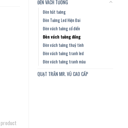
ĐÈN VÁCH TƯỜNG
Đèn hắt tường
Đèn Tường Led Hiện Đai
Đèn vách tường cổ điển
Đèn vách tường đồng
Đèn vách tường thuỷ tinh
Đèn vách tường tranh led
Đèn vách tường tranh màu
QUẠT TRẦN MR. VŨ CAO CẤP
 product