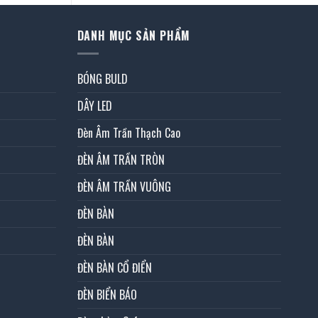
DANH MỤC SẢN PHẨM
BÓNG BULD
DÂY LED
Đèn Âm Trần Thạch Cao
ĐÈN ÂM TRẦN TRÒN
ĐÈN ÂM TRẦN VUÔNG
ĐÈN BÀN
ĐÈN BÀN
ĐÈN BÀN CỔ ĐIỂN
ĐÈN BIỂN BÁO