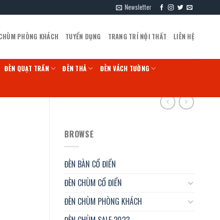
Newsletter
 CHÙM PHÒNG KHÁCH
TUYỂN DỤNG
TRANG TRÍ NỘI THẤT
LIÊN HỆ
ĐÈN QUẠT TRẦN
ĐÈN THẢ
ĐÈN VÁCH TƯỜNG
BROWSE
ĐÈN BÀN CỔ ĐIỂN
ĐÈN CHÙM CỔ ĐIỂN
ĐÈN CHÙM PHÒNG KHÁCH
ĐÈN CHÙM SALE 2023