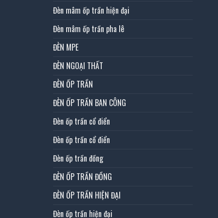
Đèn mâm ốp trần hiện đại
Đèn mâm ốp trần pha lê
ĐÈN MPE
ĐÈN NGOẠI THẤT
ĐÈN ỐP TRẦN
ĐÈN ỐP TRẦN BAN CÔNG
Đèn ốp trần cổ điển
Đèn ốp trần cổ điển
Đèn ốp trần đồng
ĐÈN ỐP TRẦN ĐỒNG
ĐÈN ỐP TRẦN HIỆN ĐẠI
Đèn ốp trần hiện đại