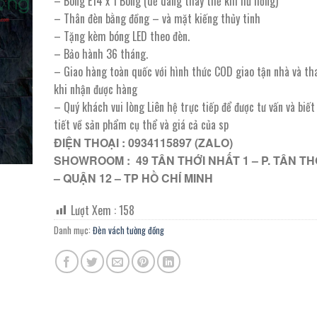
– Bóng E14 x 1 Bóng (dễ dàng thay thế khi hư hỏng)
2.490.000 ₫.
là:
– Thân đèn bằng đồng – và mặt kiếng thủy tinh
1.245.000 ₫.
– Tặng kèm bóng LED theo đèn.
– Bảo hành 36 tháng.
– Giao hàng toàn quốc với hình thức COD giao tận nhà và th
khi nhận được hàng
– Quý khách vui lòng Liên hệ trực tiếp để được tư vấn và biế
tiết về sản phẩm cụ thể và giá cả của sp
ĐIỆN THOẠI : 0934115897 (ZALO)
SHOWROOM : 49 TÂN THỚI NHẤT 1 – P. TÂN TH
– QUẬN 12 – TP HỒ CHÍ MINH
Lượt Xem :
158
Danh mục:
Đèn vách tường đồng