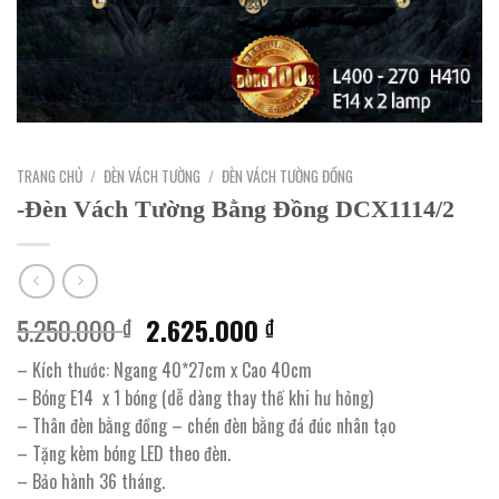
TRANG CHỦ
/
ĐÈN VÁCH TƯỜNG
/
ĐÈN VÁCH TƯỜNG ĐỒNG
-Đèn Vách Tường Bằng Đồng DCX1114/2
Giá
Giá
5.250.000
2.625.000
₫
₫
gốc
hiện
– Kích thước: Ngang 40*27cm x Cao 40cm
là:
tại
– Bóng E14 x 1 bóng (dễ dàng thay thế khi hư hỏng)
5.250.000 ₫.
là:
– Thân đèn bằng đồng – chén đèn bằng đá đúc nhân tạo
2.625.000 ₫.
– Tặng kèm bóng LED theo đèn.
– Bảo hành 36 tháng.