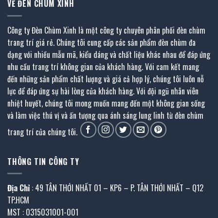
VỀ ĐÈN CHÙM XINH
Công ty Đèn Chùm Xinh là một công ty chuyên phân phối đèn chùm
trang trí giá rẻ. Chúng tôi cung cấp các sản phẩm đèn chùm đa
dạng với nhiều mẫu mã, kiểu dáng và chất liệu khác nhau để đáp ứng
nhu cầu trang trí không gian của khách hàng. Với cam kết mang
đến những sản phẩm chất lượng và giá cả hợp lý, chúng tôi luôn nỗ
lực để đáp ứng sự hài lòng của khách hàng. Với đội ngũ nhân viên
nhiệt huyết, chúng tôi mong muốn mang đến một không gian sống
và làm việc thú vị và ấn tượng qua ánh sáng lung linh từ đèn chùm
trang trí của chúng tôi.
THÔNG TIN CÔNG TY
Địa Chỉ
: 49 TÂN THỚI NHẤT 01 – KP6 – P. TÂN THỚI NHẤT – Q12
TP.HCM
MST : 0315031001-001