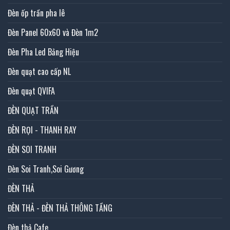
Đèn ốp trần pha lê
Đèn Panel 60x60 và Đèn 1m2
Đèn Pha Led Bảng Hiệu
Đèn quạt cao cấp NL
Đèn quạt QVIFA
ĐÈN QUẠT TRẦN
ĐÈN RỌI - THANH RAY
ĐÈN SOI TRANH
Đèn Soi Tranh,Soi Gương
ĐÈN THẢ
ĐÈN THẢ - ĐÈN THẢ THÔNG TẦNG
Đèn thả Cafe