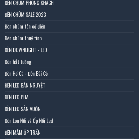
ĐÈN CHÙM PHÒNG KHÁCH
ĐÈN CHÙM SALE 2023
Đèn chùm tân cổ điển
Đèn chùm thuỷ tinh
ĐÈN DOWNLIGHT - LED
Đèn hắt tường
Đèn Hồ Cá - Đèn Bãi Cỏ
ĐÈN LED BÁN NGUYỆT
ĐÈN LED PHA
ĐÈN LED SÂN VƯỜN
Đèn Lon Nổi và Ốp Nổi Led
ĐÈN MÂM ỐP TRẦN