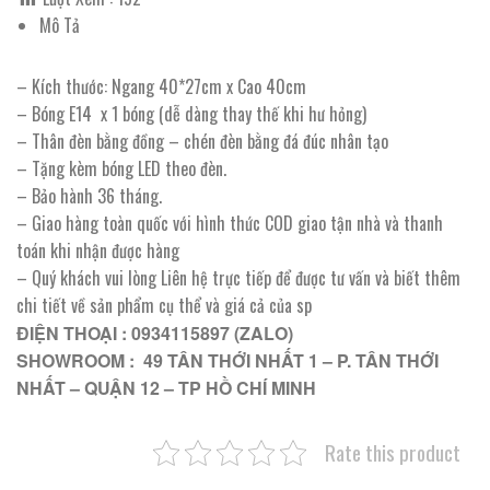
Mô Tả
– Kích thước: Ngang 40*27cm x Cao 40cm
– Bóng E14 x 1 bóng (dễ dàng thay thế khi hư hỏng)
– Thân đèn bằng đồng – chén đèn bằng đá đúc nhân tạo
– Tặng kèm bóng LED theo đèn.
– Bảo hành 36 tháng.
– Giao hàng toàn quốc với hình thức COD giao tận nhà và thanh
toán khi nhận được hàng
– Quý khách vui lòng Liên hệ trực tiếp để được tư vấn và biết thêm
chi tiết về sản phẩm cụ thể và giá cả của sp
ĐIỆN THOẠI : 0934115897 (ZALO)
SHOWROOM : 49 TÂN THỚI NHẤT 1 – P. TÂN THỚI
NHẤT – QUẬN 12 – TP HỒ CHÍ MINH
Rate this product