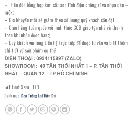
337.000 ₫.
– Thân đèn bằng hợp kim sắt sơn tĩnh điện chống rỉ và nhựa dẻo –
mêka
– Giá khuyến mãi sẽ giảm theo số lượng quý khách cần đặt
– Giao hàng toàn quốc với hình thức COD giao tận nhà và thanh
toán khi nhận được hàng
– Quý khách vui lòng Liên hệ trực tiếp để được tư vấn và biết thêm
chi tiết về sản phẩm cụ thể
ĐIỆN THOẠI : 0934115897 (ZALO)
SHOWROOM : 49 TÂN THỚI NHẤT 1 – P. TÂN THỚI
NHẤT – QUẬN 12 – TP HỒ CHÍ MINH
Lượt Xem :
173
Danh mục:
Đèn Tường Led Hiện Đai