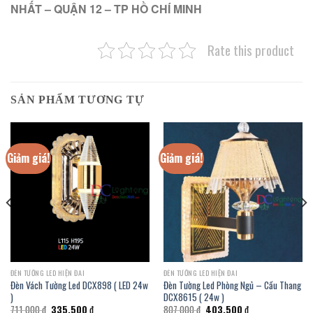
NHẤT – QUẬN 12 – TP HỒ CHÍ MINH
Rate this product
SẢN PHẨM TƯƠNG TỰ
Giảm giá!
Giảm giá!
ĐÈN TƯỜNG LED HIỆN ĐAI
ĐÈN TƯỜNG LED HIỆN ĐAI
Đèn Vách Tường Led DCX898 ( LED 24w
Đèn Tường Led Phòng Ngủ – Cầu Thang
)
DCX8615 ( 24w )
Giá
Giá
Giá
Giá
711.000
₫
335.500
₫
807.000
₫
403.500
₫