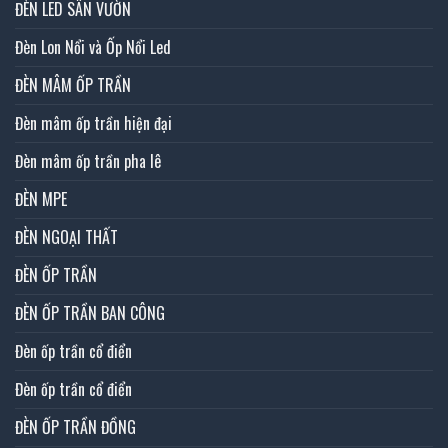
ĐÈN LED SÂN VƯỜN
Đèn Lon Nổi và Ốp Nổi Led
ĐÈN MÂM ỐP TRẦN
Đèn mâm ốp trần hiện đại
Đèn mâm ốp trần pha lê
ĐÈN MPE
ĐÈN NGOẠI THẤT
ĐÈN ỐP TRẦN
ĐÈN ỐP TRẦN BAN CÔNG
Đèn ốp trần cổ điển
Đèn ốp trần cổ điển
ĐÈN ỐP TRẦN ĐỒNG