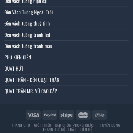
Đèn vách tường hiện đại
Đèn Vách Tường Ngoài Trời
Đèn vách tường thuỷ tinh
Đèn vách tường tranh led
Đèn vách tường tranh màu
PHỤ KIỆN ĐIỆN
QUẠT HÚT
QUẠT TRẦN - ĐÈN QUẠT TRẦN
QUẠT TRẦN MR. VŨ CAO CẤP
TRANG CHỦ
GIỚI THIỆU
ĐÈN CHÙM PHÒNG KHÁCH
TUYỂN DỤNG
TRANG TRÍ NỘI THẤT
LIÊN HỆ