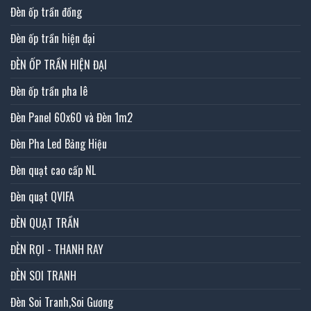
Đèn ốp trần đồng
Đèn ốp trần hiện đại
ĐÈN ỐP TRẦN HIỆN ĐẠI
Đèn ốp trần pha lê
Đèn Panel 60x60 và Đèn 1m2
Đèn Pha Led Bảng Hiệu
Đèn quạt cao cấp NL
Đèn quạt QVIFA
ĐÈN QUẠT TRẦN
ĐÈN RỌI - THANH RAY
ĐÈN SOI TRANH
Đèn Soi Tranh,Soi Gương