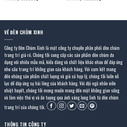
gốc
hiện
gốc
hiện
là:
tại
là:
tại
711.000 ₫.
là:
807.000 ₫.
là:
335.500 ₫.
403.500 ₫.
VỀ ĐÈN CHÙM XINH
Công ty Đèn Chùm Xinh là một công ty chuyên phân phối đèn chùm
trang trí giá rẻ. Chúng tôi cung cấp các sản phẩm đèn chùm đa
dạng với nhiều mẫu mã, kiểu dáng và chất liệu khác nhau để đáp ứng
nhu cầu trang trí không gian của khách hàng. Với cam kết mang
đến những sản phẩm chất lượng và giá cả hợp lý, chúng tôi luôn nỗ
lực để đáp ứng sự hài lòng của khách hàng. Với đội ngũ nhân viên
nhiệt huyết, chúng tôi mong muốn mang đến một không gian sống
và làm việc thú vị và ấn tượng qua ánh sáng lung linh từ đèn chùm
trang trí của chúng tôi.
THÔNG TIN CÔNG TY