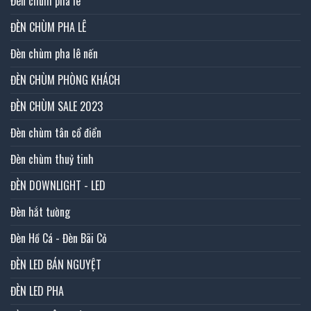
Đèn chùm pha lê
ĐÈN CHÙM PHA LÊ
Đèn chùm pha lê nến
ĐÈN CHÙM PHÒNG KHÁCH
ĐÈN CHÙM SALE 2023
Đèn chùm tân cổ điển
Đèn chùm thuỷ tinh
ĐÈN DOWNLIGHT - LED
Đèn hắt tường
Đèn Hồ Cá - Đèn Bãi Cỏ
ĐÈN LED BÁN NGUYỆT
ĐÈN LED PHA