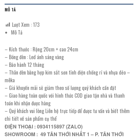
MÔ TẢ
Lượt Xem :
173
Mô Tả
– Kích thước : Rộng 20cm + cao 24cm
– Bóng đèn : Led ánh sáng vàng
– Bảo hành 12 tháng
– Thân đèn bằng hợp kim sắt sơn tĩnh điện chống rỉ và nhựa dẻo –
mêka
– Giá khuyến mãi sẽ giảm theo số lượng quý khách cần đặt
– Giao hàng toàn quốc với hình thức COD giao tận nhà và thanh
toán khi nhận được hàng
– Quý khách vui lòng Liên hệ trực tiếp để được tư vấn và biết thêm
chi tiết về sản phẩm cụ thể
ĐIỆN THOẠI : 0934115897 (ZALO)
SHOWROOM : 49 TÂN THỚI NHẤT 1 – P. TÂN THỚI