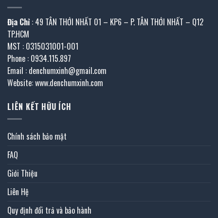
Địa Chỉ
: 49 TÂN THỚI NHẤT 01 – KP6 – P. TÂN THỚI NHẤT – Q12
TP.HCM
MST : 0315031001-001
Phone : 0934.115.897
Email : denchumxinh@gmail.com
Website: www.denchumxinh.com
LIÊN KẾT HỮU ÍCH
Chính sách bảo mật
FAQ
Giới Thiệu
Liên Hệ
Quy định đổi trả và bảo hành