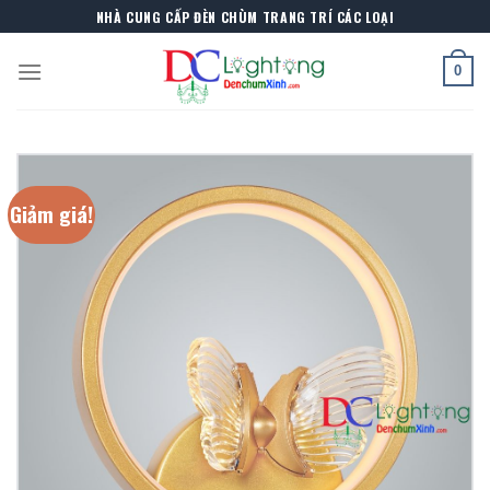
Skip
NHÀ CUNG CẤP ĐÈN CHÙM TRANG TRÍ CÁC LOẠI
to
content
0
Giảm giá!