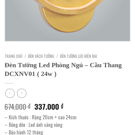
TRANG CHỦ
/
ĐÈN VÁCH TƯỜNG
/
ĐÈN TƯỜNG LED HIỆN ĐAI
Đèn Tường Led Phòng Ngủ – Cầu Thang
DCXNV01 ( 24w )
Giá
Giá
674.000
337.000
₫
₫
gốc
hiện
– Kích thước : Rộng 20cm + cao 24cm
là:
tại
– Bóng đèn : Led ánh sáng vàng
674.000 ₫.
là:
– Bảo hành 12 tháng