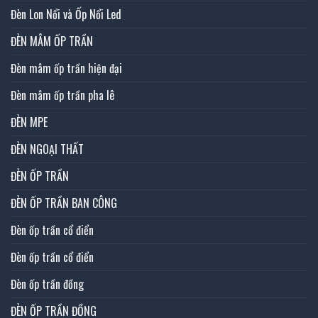
Đèn Lon Nổi và Ốp Nổi Led
ĐÈN MÂM ỐP TRẦN
Đèn mâm ốp trần hiện đại
Đèn mâm ốp trần pha lê
ĐÈN MPE
ĐÈN NGOẠI THẤT
ĐÈN ỐP TRẦN
ĐÈN ỐP TRẦN BAN CÔNG
Đèn ốp trần cổ điển
Đèn ốp trần cổ điển
Đèn ốp trần đồng
ĐÈN ỐP TRẦN ĐỒNG