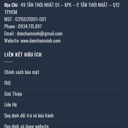
Địa Chỉ
: 49 TÂN THỚI NHẤT 01 – KP6 – P. TÂN THỚI NHẤT – Q12
TP.HCM
MST : 0315031001-001
Phone : 0934.115.897
Email : denchumxinh@gmail.com
Website: www.denchumxinh.com
LIÊN KẾT HỮU ÍCH
Chính sách bảo mật
FAQ
Giới Thiệu
Liên Hệ
Quy định đổi trả và bảo hành
Quy định sử dụng website