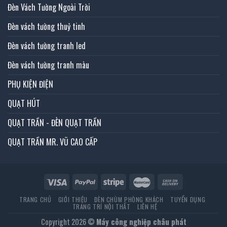
Đèn Vách Tường Ngoài Trời
Đèn vách tường thuỷ tinh
Đèn vách tường tranh led
Đèn vách tường tranh màu
PHỤ KIỆN ĐIỆN
QUẠT HÚT
QUẠT TRẦN - ĐÈN QUẠT TRẦN
QUẠT TRẦN MR. VŨ CAO CẤP
TRANG CHỦ
GIỚI THIỆU
ĐÈN CHÙM PHÒNG KHÁCH
TUYỂN DỤNG
TRANG TRÍ NỘI THẤT
LIÊN HỆ
Copyright 2026 ©
Máy công nghiệp châu phát