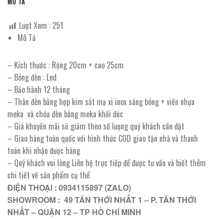
MÔ TẢ
Lượt Xem :
251
Mô Tả
– Kích thước : Rộng 20cm + cao 25cm
– Bóng đèn : Led
– Bảo hành 12 tháng
– Thân đèn bằng hợp kim sắt mạ xi inox sáng bóng + viền nhựa
meka và chóa đèn bằng meka khối đúc
– Giá khuyến mãi sẽ giảm theo số lượng quý khách cần đặt
– Giao hàng toàn quốc với hình thức COD giao tận nhà và thanh
toán khi nhận được hàng
– Quý khách vui lòng Liên hệ trực tiếp để được tư vấn và biết thêm
chi tiết về sản phẩm cụ thể
ĐIỆN THOẠI : 0934115897 (ZALO)
SHOWROOM : 49 TÂN THỚI NHẤT 1 – P. TÂN THỚI
NHẤT – QUẬN 12 – TP HỒ CHÍ MINH