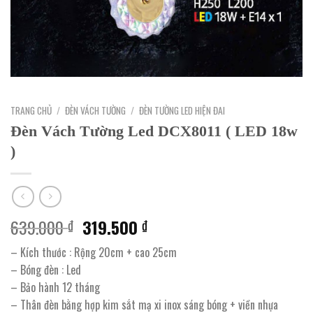
TRANG CHỦ
/
ĐÈN VÁCH TƯỜNG
/
ĐÈN TƯỜNG LED HIỆN ĐAI
Đèn Vách Tường Led DCX8011 ( LED 18w
)
Giá
Giá
639.000
319.500
₫
₫
gốc
hiện
– Kích thước : Rộng 20cm + cao 25cm
là:
tại
– Bóng đèn : Led
639.000 ₫.
là:
– Bảo hành 12 tháng
319.500 ₫.
– Thân đèn bằng hợp kim sắt mạ xi inox sáng bóng + viền nhựa