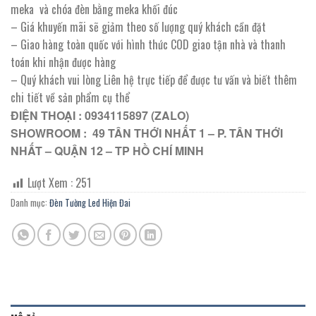
meka và chóa đèn bằng meka khối đúc
– Giá khuyến mãi sẽ giảm theo số lượng quý khách cần đặt
– Giao hàng toàn quốc với hình thức COD giao tận nhà và thanh
toán khi nhận được hàng
– Quý khách vui lòng Liên hệ trực tiếp để được tư vấn và biết thêm
chi tiết về sản phẩm cụ thể
ĐIỆN THOẠI : 0934115897 (ZALO)
SHOWROOM : 49 TÂN THỚI NHẤT 1 – P. TÂN THỚI
NHẤT – QUẬN 12 – TP HỒ CHÍ MINH
Lượt Xem :
251
Danh mục:
Đèn Tường Led Hiện Đai