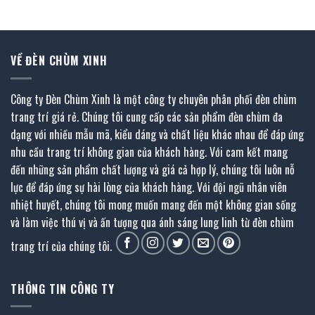
791.000 ₫.
là:
711.000 ₫.
là:
395.500 ₫.
335.500 ₫.
VỀ ĐÈN CHÙM XINH
Công ty Đèn Chùm Xinh là một công ty chuyên phân phối đèn chùm
trang trí giá rẻ. Chúng tôi cung cấp các sản phẩm đèn chùm đa
dạng với nhiều mẫu mã, kiểu dáng và chất liệu khác nhau để đáp ứng
nhu cầu trang trí không gian của khách hàng. Với cam kết mang
đến những sản phẩm chất lượng và giá cả hợp lý, chúng tôi luôn nỗ
lực để đáp ứng sự hài lòng của khách hàng. Với đội ngũ nhân viên
nhiệt huyết, chúng tôi mong muốn mang đến một không gian sống
và làm việc thú vị và ấn tượng qua ánh sáng lung linh từ đèn chùm
trang trí của chúng tôi.
THÔNG TIN CÔNG TY