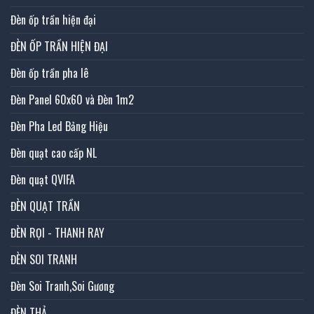
Đèn ốp trần hiện đại
ĐÈN ỐP TRẦN HIỆN ĐẠI
Đèn ốp trần pha lê
Đèn Panel 60x60 và Đèn 1m2
Đèn Pha Led Bảng Hiệu
Đèn quạt cao cấp NL
Đèn quạt QVIFA
ĐÈN QUẠT TRẦN
ĐÈN RỌI - THANH RAY
ĐÈN SOI TRANH
Đèn Soi Tranh,Soi Gương
ĐÈN THẢ