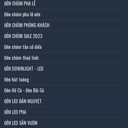
ĐÈN CHÙM PHA LÊ
Đèn chùm pha lê nến
ĐÈN CHÙM PHÒNG KHÁCH
ĐÈN CHÙM SALE 2023
Đèn chùm tân cổ điển
Đèn chùm thuỷ tinh
ĐÈN DOWNLIGHT - LED
Đèn hắt tường
Đèn Hồ Cá - Đèn Bãi Cỏ
ĐÈN LED BÁN NGUYỆT
ĐÈN LED PHA
ĐÈN LED SÂN VƯỜN