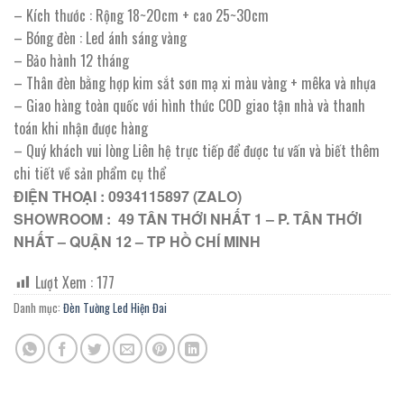
gốc
hiện
– Kích thước : Rộng 18~20cm + cao 25~30cm
là:
tại
– Bóng đèn : Led ánh sáng vàng
845.000 ₫.
là:
– Bảo hành 12 tháng
422.500 ₫.
– Thân đèn bằng hợp kim sắt sơn mạ xi màu vàng + mêka và nhựa
– Giao hàng toàn quốc với hình thức COD giao tận nhà và thanh
toán khi nhận được hàng
– Quý khách vui lòng Liên hệ trực tiếp để được tư vấn và biết thêm
chi tiết về sản phẩm cụ thể
ĐIỆN THOẠI : 0934115897 (ZALO)
SHOWROOM : 49 TÂN THỚI NHẤT 1 – P. TÂN THỚI
NHẤT – QUẬN 12 – TP HỒ CHÍ MINH
Lượt Xem :
177
Danh mục:
Đèn Tường Led Hiện Đai