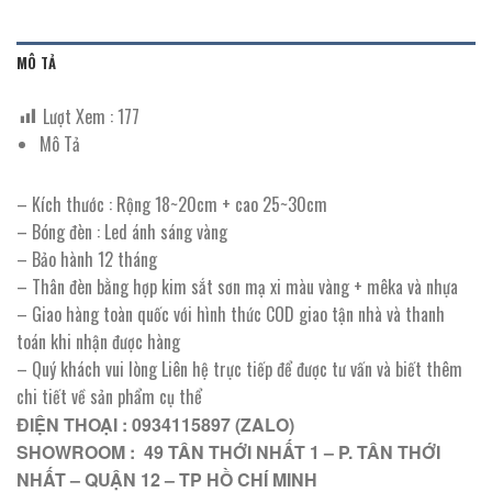
MÔ TẢ
Lượt Xem :
177
Mô Tả
– Kích thước : Rộng 18~20cm + cao 25~30cm
– Bóng đèn : Led ánh sáng vàng
– Bảo hành 12 tháng
– Thân đèn bằng hợp kim sắt sơn mạ xi màu vàng + mêka và nhựa
– Giao hàng toàn quốc với hình thức COD giao tận nhà và thanh
toán khi nhận được hàng
– Quý khách vui lòng Liên hệ trực tiếp để được tư vấn và biết thêm
chi tiết về sản phẩm cụ thể
ĐIỆN THOẠI : 0934115897 (ZALO)
SHOWROOM : 49 TÂN THỚI NHẤT 1 – P. TÂN THỚI
NHẤT – QUẬN 12 – TP HỒ CHÍ MINH