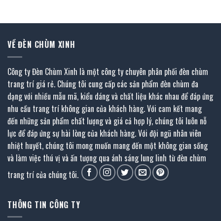
1.275.000 ₫.
636.000 ₫.
là:
318.000 ₫.
VỀ ĐÈN CHÙM XINH
Công ty Đèn Chùm Xinh là một công ty chuyên phân phối đèn chùm
trang trí giá rẻ. Chúng tôi cung cấp các sản phẩm đèn chùm đa
dạng với nhiều mẫu mã, kiểu dáng và chất liệu khác nhau để đáp ứng
nhu cầu trang trí không gian của khách hàng. Với cam kết mang
đến những sản phẩm chất lượng và giá cả hợp lý, chúng tôi luôn nỗ
lực để đáp ứng sự hài lòng của khách hàng. Với đội ngũ nhân viên
nhiệt huyết, chúng tôi mong muốn mang đến một không gian sống
và làm việc thú vị và ấn tượng qua ánh sáng lung linh từ đèn chùm
trang trí của chúng tôi.
THÔNG TIN CÔNG TY