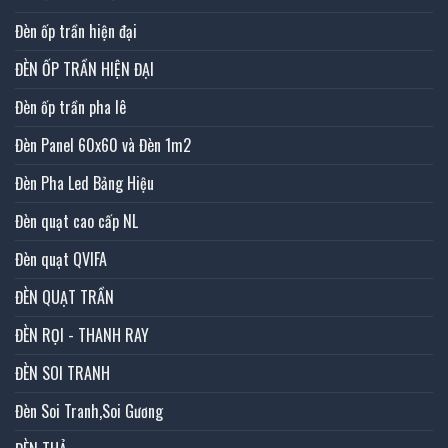
Đèn ốp trần hiện đại
ĐÈN ỐP TRẦN HIỆN ĐẠI
Đèn ốp trần pha lê
Đèn Panel 60x60 và Đèn 1m2
Đèn Pha Led Bảng Hiệu
Đèn quạt cao cấp NL
Đèn quạt QVIFA
ĐÈN QUẠT TRẦN
ĐÈN RỌI - THANH RAY
ĐÈN SOI TRANH
Đèn Soi Tranh,Soi Gương