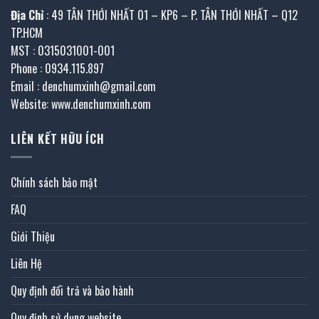
Địa Chỉ
: 49 TÂN THỚI NHẤT 01 – KP6 – P. TÂN THỚI NHẤT – Q12
TP.HCM
MST : 0315031001-001
Phone : 0934.115.897
Email : denchumxinh@gmail.com
Website: www.denchumxinh.com
LIÊN KẾT HỮU ÍCH
Chính sách bảo mật
FAQ
Giới Thiệu
Liên Hệ
Quy định đổi trả và bảo hành
Quy định sử dụng website