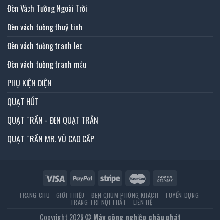
Đèn Vách Tường Ngoài Trời
Đèn vách tường thuỷ tinh
Đèn vách tường tranh led
Đèn vách tường tranh màu
PHỤ KIỆN ĐIỆN
QUẠT HÚT
QUẠT TRẦN - ĐÈN QUẠT TRẦN
QUẠT TRẦN MR. VŨ CAO CẤP
TRANG CHỦ
GIỚI THIỆU
ĐÈN CHÙM PHÒNG KHÁCH
TUYỂN DỤNG
TRANG TRÍ NỘI THẤT
LIÊN HỆ
Copyright 2026 ©
Máy công nghiệp châu phát