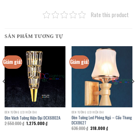
Rate this product
SẢN PHẨM TƯƠNG TỰ
Giảm giá!
Giảm giá!
ĐÈN TƯỜNG LED HIỆN ĐAI
ĐÈN TƯỜNG LED HIỆN ĐAI
Đèn Tường Led Phòng Ngủ – Cầu Thang
Đèn Vách Tường Hiện Đại DCX6802A
DCX8627
Giá
Giá
2.550.000
₫
1.275.000
₫
gốc
hiện
Giá
Giá
636.000
₫
318.000
₫
là:
tại
gốc
hiện
2.550.000 ₫.
là:
là:
tại