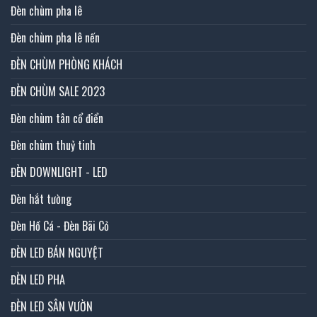
Đèn chùm pha lê
Đèn chùm pha lê nến
ĐÈN CHÙM PHÒNG KHÁCH
ĐÈN CHÙM SALE 2023
Đèn chùm tân cổ điển
Đèn chùm thuỷ tinh
ĐÈN DOWNLIGHT - LED
Đèn hắt tường
Đèn Hồ Cá - Đèn Bãi Cỏ
ĐÈN LED BÁN NGUYỆT
ĐÈN LED PHA
ĐÈN LED SÂN VƯỜN