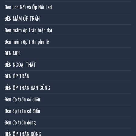
Đèn Lon Nổi và Ốp Nổi Led
ĐÈN MÂM ỐP TRẦN
Đèn mâm ốp trần hiện đại
Đèn mâm ốp trần pha lê
ĐÈN MPE
ĐÈN NGOẠI THẤT
ĐÈN ỐP TRẦN
ĐÈN ỐP TRẦN BAN CÔNG
Đèn ốp trần cổ điển
Đèn ốp trần cổ điển
Đèn ốp trần đồng
ĐÈN ỐP TRẦN ĐỒNG