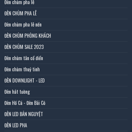
Đèn chùm pha lê
ĐÈN CHÙM PHA LÊ
Đèn chùm pha lê nến
ĐÈN CHÙM PHÒNG KHÁCH
ĐÈN CHÙM SALE 2023
Đèn chùm tân cổ điển
Đèn chùm thuỷ tinh
ĐÈN DOWNLIGHT - LED
Đèn hắt tường
Đèn Hồ Cá - Đèn Bãi Cỏ
ĐÈN LED BÁN NGUYỆT
ĐÈN LED PHA