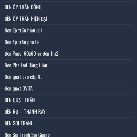
ĐÈN ỐP TRẦN ĐỒNG
ĐÈN ỐP TRẦN HIỆN ĐẠI
Đèn ốp trần hiện đại
Đèn ốp trần pha lê
Đèn Panel 60x60 và Đèn 1m2
Đèn Pha Led Bảng Hiệu
Đèn quạt cao cấp NL
Đèn quạt QVIFA
ĐÈN QUẠT TRẦN
ĐÈN RỌI - THANH RAY
ĐÈN SOI TRANH
Đèn Soi Tranh,Soi Gương