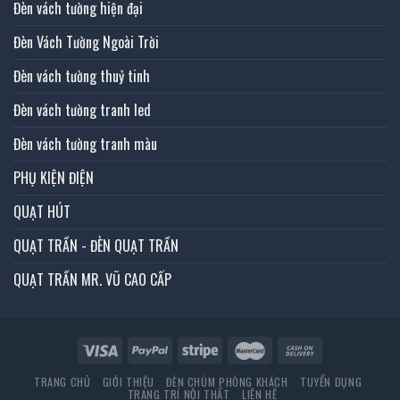
Đèn vách tường hiện đại
Đèn Vách Tường Ngoài Trời
Đèn vách tường thuỷ tinh
Đèn vách tường tranh led
Đèn vách tường tranh màu
PHỤ KIỆN ĐIỆN
QUẠT HÚT
QUẠT TRẦN - ĐÈN QUẠT TRẦN
QUẠT TRẦN MR. VŨ CAO CẤP
TRANG CHỦ
GIỚI THIỆU
ĐÈN CHÙM PHÒNG KHÁCH
TUYỂN DỤNG
TRANG TRÍ NỘI THẤT
LIÊN HỆ