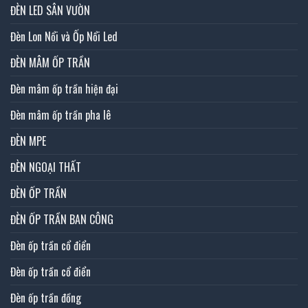
ĐÈN LED SÂN VƯỜN
Đèn Lon Nổi và Ốp Nổi Led
ĐÈN MÂM ỐP TRẦN
Đèn mâm ốp trần hiện đại
Đèn mâm ốp trần pha lê
ĐÈN MPE
ĐÈN NGOẠI THẤT
ĐÈN ỐP TRẦN
ĐÈN ỐP TRẦN BAN CÔNG
Đèn ốp trần cổ điển
Đèn ốp trần cổ điển
Đèn ốp trần đồng