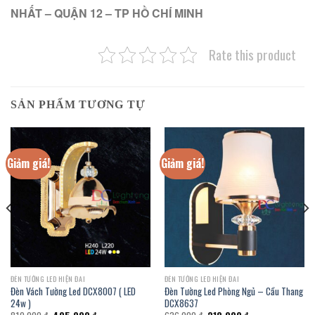
NHẤT – QUẬN 12 – TP HỒ CHÍ MINH
Rate this product
SẢN PHẨM TƯƠNG TỰ
Giảm giá!
Giảm giá!
ĐÈN TƯỜNG LED HIỆN ĐAI
ĐÈN TƯỜNG LED HIỆN ĐAI
Đèn Vách Tường Led DCX8007 ( LED
Đèn Tường Led Phòng Ngủ – Cầu Thang
24w )
DCX8637