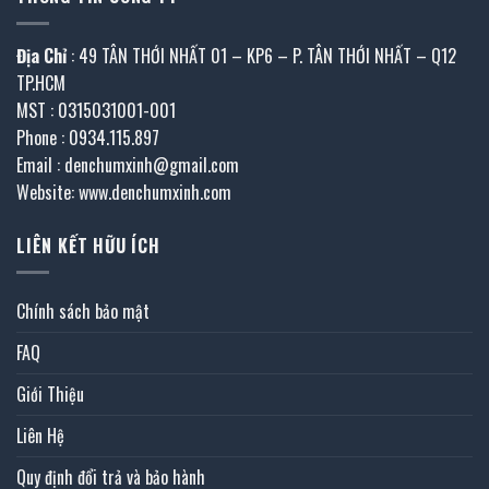
Địa Chỉ
: 49 TÂN THỚI NHẤT 01 – KP6 – P. TÂN THỚI NHẤT – Q12
TP.HCM
MST : 0315031001-001
Phone : 0934.115.897
Email : denchumxinh@gmail.com
Website: www.denchumxinh.com
LIÊN KẾT HỮU ÍCH
Chính sách bảo mật
FAQ
Giới Thiệu
Liên Hệ
Quy định đổi trả và bảo hành