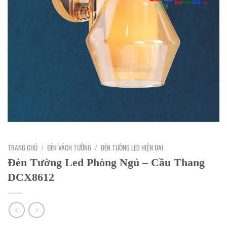
TRANG CHỦ
/
ĐÈN VÁCH TƯỜNG
/
ĐÈN TƯỜNG LED HIỆN ĐAI
Đèn Tường Led Phòng Ngủ – Cầu Thang
DCX8612