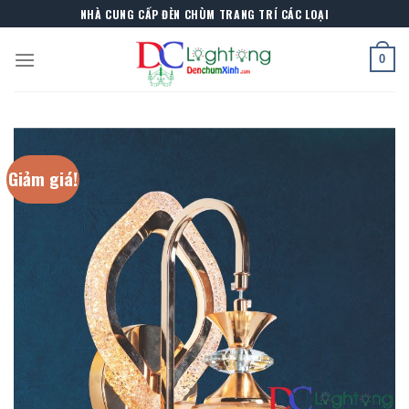
Skip
NHÀ CUNG CẤP ĐÈN CHÙM TRANG TRÍ CÁC LOẠI
to
content
0
Giảm giá!