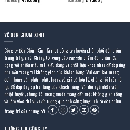
Giá
Giá
Giá
Giá
810.000
₫
405.000
₫
636.000
₫
318.000
₫
gốc
hiện
gốc
hiện
là:
tại
là:
tại
810.000 ₫.
là:
636.000 ₫.
là:
405.000 ₫.
318.000 ₫.
VỀ ĐÈN CHÙM XINH
Công ty Đèn Chùm Xinh là một công ty chuyên phân phối đèn chùm
trang trí giá rẻ. Chúng tôi cung cấp các sản phẩm đèn chùm đa
dạng với nhiều mẫu mã, kiểu dáng và chất liệu khác nhau để đáp ứng
nhu cầu trang trí không gian của khách hàng. Với cam kết mang
đến những sản phẩm chất lượng và giá cả hợp lý, chúng tôi luôn nỗ
lực để đáp ứng sự hài lòng của khách hàng. Với đội ngũ nhân viên
nhiệt huyết, chúng tôi mong muốn mang đến một không gian sống
và làm việc thú vị và ấn tượng qua ánh sáng lung linh từ đèn chùm
trang trí của chúng tôi.
THÔNG TIN CÔNG TY