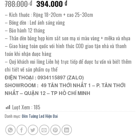
Giá
Giá
788.000
394.000
₫
₫
gốc
hiện
– Kích thước : Rộng 18~20cm + cao 25~30cm
là:
tại
– Bóng đèn : Led ánh sáng vàng
788.000 ₫.
là:
– Bảo hành 12 tháng
394.000 ₫.
– Thân đèn bằng hợp kim sắt sơn mạ xi màu vàng + mêka và nhựa
– Giao hàng toàn quốc với hình thức COD giao tận nhà và thanh
toán khi nhận được hàng
– Quý khách vui lòng Liên hệ trực tiếp để được tư vấn và biết thêm
chi tiết về sản phẩm cụ thể
ĐIỆN THOẠI : 0934115897 (ZALO)
SHOWROOM : 49 TÂN THỚI NHẤT 1 – P. TÂN THỚI
NHẤT – QUẬN 12 – TP HỒ CHÍ MINH
Lượt Xem :
185
Danh mục:
Đèn Tường Led Hiện Đai