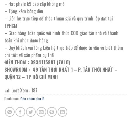
– Hạt phale k9 cao cấp không mờ
– Tặng kèm bóng đèn
– Liên hệ trực tiếp để thỏa thuận giá và quy trình lắp đặt tại
TPHCM
– Giao hàng toàn quốc với hình thức COD giao tận nhà và thanh
toán khi nhận được hàng
– Quý khách vui lòng Liên hệ trực tiếp để được tư vấn và biết thêm
chi tiết về sản phẩm cụ thể
ĐIỆN THOẠI : 0934115897 (ZALO)
SHOWROOM : 49 TÂN THỚI NHẤT 1 – P. TÂN THỚI NHẤT –
QUẬN 12 – TP HỒ CHÍ MINH
Lượt Xem :
187
Danh mục:
Đèn chùm pha lê