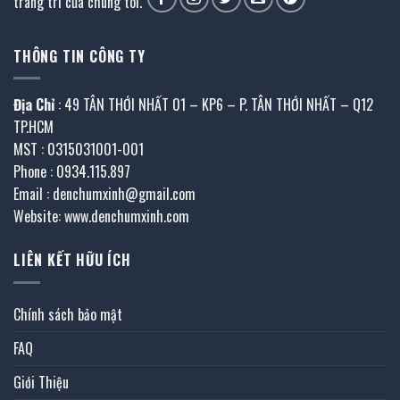
trang trí của chúng tôi.
THÔNG TIN CÔNG TY
Địa Chỉ
: 49 TÂN THỚI NHẤT 01 – KP6 – P. TÂN THỚI NHẤT – Q12
TP.HCM
MST : 0315031001-001
Phone : 0934.115.897
Email : denchumxinh@gmail.com
Website: www.denchumxinh.com
LIÊN KẾT HỮU ÍCH
Chính sách bảo mật
FAQ
Giới Thiệu