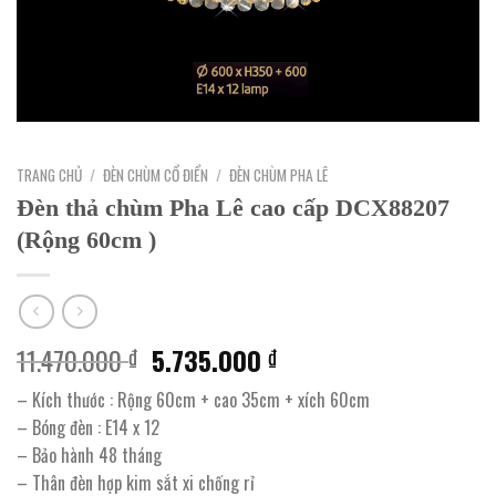
TRANG CHỦ
/
ĐÈN CHÙM CỔ ĐIỂN
/
ĐÈN CHÙM PHA LÊ
Đèn thả chùm Pha Lê cao cấp DCX88207
(Rộng 60cm )
Giá
Giá
11.470.000
5.735.000
₫
₫
gốc
hiện
– Kích thước : Rộng 60cm + cao 35cm + xích 60cm
là:
tại
– Bóng đèn : E14 x 12
11.470.000 ₫.
là:
– Bảo hành 48 tháng
5.735.000 ₫.
– Thân đèn hợp kim sắt xi chống rỉ