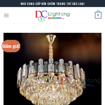
Skip
NHÀ CUNG CẤP ĐÈN CHÙM TRANG TRÍ CÁC LOẠI
to
content
0
Giảm giá!