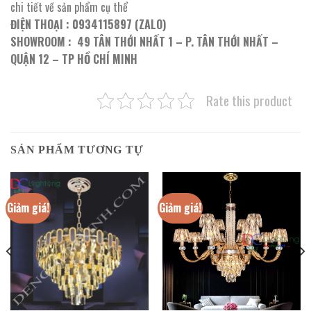
chi tiết về sản phẩm cụ thể
ĐIỆN THOẠI : 0934115897 (ZALO)
SHOWROOM : 49 TÂN THỚI NHẤT 1 – P. TÂN THỚI NHẤT –
QUẬN 12 – TP HỒ CHÍ MINH
Rate this product
SẢN PHẨM TƯƠNG TỰ
Giảm giá!
Giảm giá!