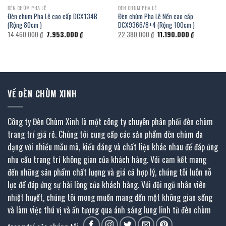
ĐÈN CHÙM PHA LÊ
ĐÈN CHÙM PHA LÊ
Đèn chùm Pha Lê cao cấp DCX134B
Đèn chùm Pha Lê Nến cao cấp
(Rộng 80cm )
DCX9366/8+4 (Rộng 100cm )
Giá
Giá
Giá
Giá
14.460.000
₫
7.953.000
₫
22.380.000
₫
11.190.000
₫
gốc
hiện
gốc
hiện
là:
tại
là:
tại
₫.
14.460.000 ₫.
là:
22.380.000 ₫.
là:
7.953.000 ₫.
11.190.000 
VỀ ĐÈN CHÙM XINH
Công ty Đèn Chùm Xinh là một công ty chuyên phân phối đèn chùm
trang trí giá rẻ. Chúng tôi cung cấp các sản phẩm đèn chùm đa
dạng với nhiều mẫu mã, kiểu dáng và chất liệu khác nhau để đáp ứng
nhu cầu trang trí không gian của khách hàng. Với cam kết mang
đến những sản phẩm chất lượng và giá cả hợp lý, chúng tôi luôn nỗ
lực để đáp ứng sự hài lòng của khách hàng. Với đội ngũ nhân viên
nhiệt huyết, chúng tôi mong muốn mang đến một không gian sống
và làm việc thú vị và ấn tượng qua ánh sáng lung linh từ đèn chùm