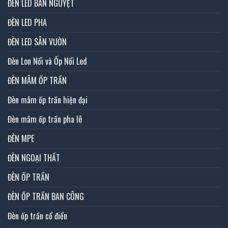
ĐÈN LED BÁN NGUYỆT
ĐÈN LED PHA
ĐÈN LED SÂN VƯỜN
Đèn Lon Nổi và Ốp Nổi Led
ĐÈN MÂM ỐP TRẦN
Đèn mâm ốp trần hiện đại
Đèn mâm ốp trần pha lê
ĐÈN MPE
ĐÈN NGOẠI THẤT
ĐÈN ỐP TRẦN
ĐÈN ỐP TRẦN BAN CÔNG
Đèn ốp trần cổ điển