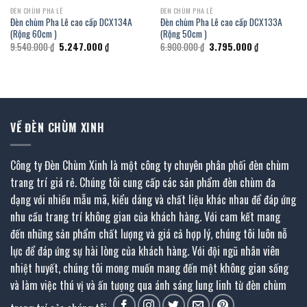
ĐÈN CHÙM PHA LÊ
ĐÈN CHÙM PHA LÊ
Đèn chùm Pha Lê cao cấp DCX134A
Đèn chùm Pha Lê cao cấp DCX133A
(Rộng 60cm )
(Rộng 50cm )
Giá
Giá
Giá
Giá
9.540.000
₫
5.247.000
₫
6.900.000
₫
3.795.000
₫
gốc
hiện
gốc
hiện
là:
tại
là:
tại
9.540.000 ₫.
là:
6.900.000 ₫.
là:
₫.
5.247.000 ₫.
3.795.000 ₫.
VỀ ĐÈN CHÙM XINH
Công ty Đèn Chùm Xinh là một công ty chuyên phân phối đèn chùm
trang trí giá rẻ. Chúng tôi cung cấp các sản phẩm đèn chùm đa
dạng với nhiều mẫu mã, kiểu dáng và chất liệu khác nhau để đáp ứng
nhu cầu trang trí không gian của khách hàng. Với cam kết mang
đến những sản phẩm chất lượng và giá cả hợp lý, chúng tôi luôn nỗ
lực để đáp ứng sự hài lòng của khách hàng. Với đội ngũ nhân viên
nhiệt huyết, chúng tôi mong muốn mang đến một không gian sống
và làm việc thú vị và ấn tượng qua ánh sáng lung linh từ đèn chùm