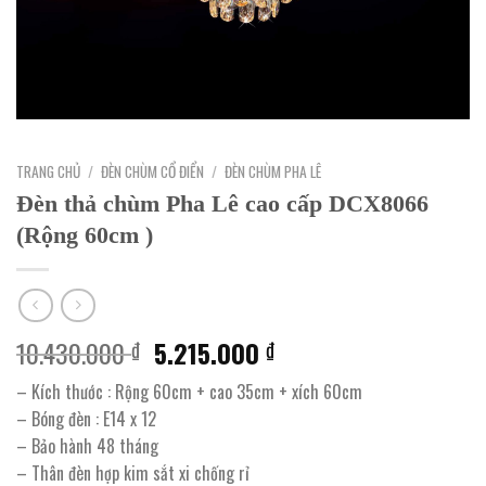
TRANG CHỦ
/
ĐÈN CHÙM CỔ ĐIỂN
/
ĐÈN CHÙM PHA LÊ
Đèn thả chùm Pha Lê cao cấp DCX8066
(Rộng 60cm )
Giá
Giá
10.430.000
5.215.000
₫
₫
gốc
hiện
– Kích thước : Rộng 60cm + cao 35cm + xích 60cm
là:
tại
– Bóng đèn : E14 x 12
10.430.000 ₫.
là:
– Bảo hành 48 tháng
5.215.000 ₫.
– Thân đèn hợp kim sắt xi chống rỉ