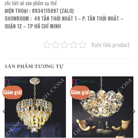
chi tiết về sản phẩm cụ thể
ĐIỆN THOẠI : 0934115897 (ZALO)
SHOWROOM : 49 TÂN THỚI NHẤT 1 – P. TÂN THỚI NHẤT –
QUẬN 12 – TP HỒ CHÍ MINH
Rate this product
SẢN PHẨM TƯƠNG TỰ
Giảm giá!
Giảm giá!