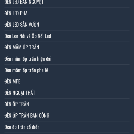
ĐÈN LED BÁN NGUYỆT
ĐÈN LED PHA
ĐÈN LED SÂN VƯỜN
Đèn Lon Nổi và Ốp Nổi Led
ĐÈN MÂM ỐP TRẦN
Đèn mâm ốp trần hiện đại
Đèn mâm ốp trần pha lê
ĐÈN MPE
ĐÈN NGOẠI THẤT
ĐÈN ỐP TRẦN
ĐÈN ỐP TRẦN BAN CÔNG
Đèn ốp trần cổ điển