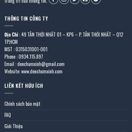
trang trí của chúng tôi.
THÔNG TIN CÔNG TY
Địa Chỉ
: 49 TÂN THỚI NHẤT 01 – KP6 – P. TÂN THỚI NHẤT – Q12
TP.HCM
MST : 0315031001-001
Phone : 0934.115.897
Email : denchumxinh@gmail.com
Website: www.denchumxinh.com
LIÊN KẾT HỮU ÍCH
Chính sách bảo mật
FAQ
Giới Thiệu