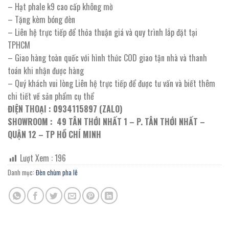
– Hạt phale k9 cao cấp không mờ
– Tặng kèm bóng đèn
– Liên hệ trực tiếp để thỏa thuận giá và quy trình lắp đặt tại
TPHCM
– Giao hàng toàn quốc với hình thức COD giao tận nhà và thanh
toán khi nhận được hàng
– Quý khách vui lòng Liên hệ trực tiếp để được tư vấn và biết thêm
chi tiết về sản phẩm cụ thể
ĐIỆN THOẠI : 0934115897 (ZALO)
SHOWROOM : 49 TÂN THỚI NHẤT 1 – P. TÂN THỚI NHẤT –
QUẬN 12 – TP HỒ CHÍ MINH
Lượt Xem :
196
Danh mục:
Đèn chùm pha lê