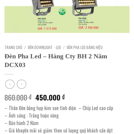
TRANG CHỦ
/
ĐÈN DOWNLIGHT - LED
/
ĐÈN PHA LED BẢNG HIỆU
Đèn Pha Led – Hàng Cty BH 2 Năm
DCX03
Giá
Giá
860.000
450.000
₫
₫
gốc
hiện
– Thân Đèn bằng hợp kim sơn tĩnh điện – Chíp Led cao cấp
là:
tại
– Ánh sáng : Trắng hoặc vàng
860.000 ₫.
là:
– Bảo hành 2 Năm
450.000 ₫.
– Giá khuyến mãi sẽ giảm theo số lượng quý khách cần đặt