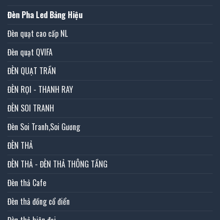
Đèn Pha Led Bảng Hiệu
Đèn quạt cao cấp NL
Đèn quạt QVIFA
ĐÈN QUẠT TRẦN
ĐÈN RỌI - THANH RAY
ĐÈN SOI TRANH
Đèn Soi Tranh,Soi Gương
ĐÈN THẢ
ĐÈN THẢ - ĐÈN THẢ THÔNG TẦNG
Đèn thả Cafe
Đèn thả đồng cổ điển
Đèn thả hiện đại