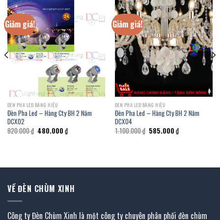
Giảm giá!
Giảm giá!
ĐÈN PHA LED BẢNG HIỆU
ĐÈN PHA LED BẢNG HIỆU
Đèn Pha Led – Hàng Cty BH 2 Năm
Đèn Pha Led – Hàng Cty BH 2 Năm
DCX02
DCX04
Giá
Giá
Giá
Giá
920.000
₫
480.000
₫
1.100.000
₫
585.000
₫
gốc
hiện
gốc
hiện
là:
tại
là:
tại
920.000 ₫.
là:
1.100.000 ₫.
là:
480.000 ₫.
585.000 ₫.
VỀ ĐÈN CHÙM XINH
Công ty Đèn Chùm Xinh là một công ty chuyên phân phối đèn chùm