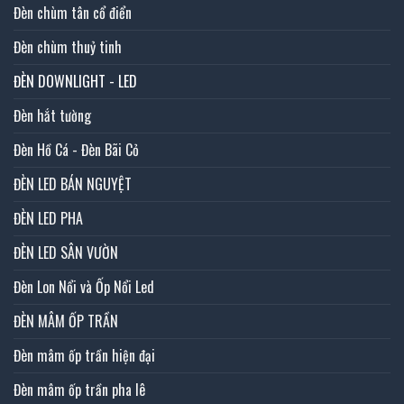
Đèn chùm tân cổ điển
Đèn chùm thuỷ tinh
ĐÈN DOWNLIGHT - LED
Đèn hắt tường
Đèn Hồ Cá - Đèn Bãi Cỏ
ĐÈN LED BÁN NGUYỆT
ĐÈN LED PHA
ĐÈN LED SÂN VƯỜN
Đèn Lon Nổi và Ốp Nổi Led
ĐÈN MÂM ỐP TRẦN
Đèn mâm ốp trần hiện đại
Đèn mâm ốp trần pha lê