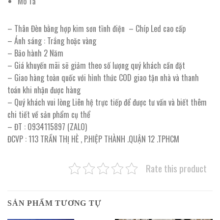
Mô Tả
– Thân Đèn bằng hợp kim sơn tĩnh điện – Chíp Led cao cấp
– Ánh sáng : Trắng hoặc vàng
– Bảo hành 2 Năm
– Giá khuyến mãi sẽ giảm theo số lượng quý khách cần đặt
– Giao hàng toàn quốc với hình thức COD giao tận nhà và thanh
toán khi nhận được hàng
– Quý khách vui lòng Liên hệ trực tiếp để được tư vấn và biết thêm
chi tiết về sản phẩm cụ thể
– ĐT : 0934115897 (ZALO)
ĐCVP : 113 TRẦN THỊ HÈ , P.HIỆP THÀNH .QUẬN 12 .TPHCM
Rate this product
SẢN PHẨM TƯƠNG TỰ