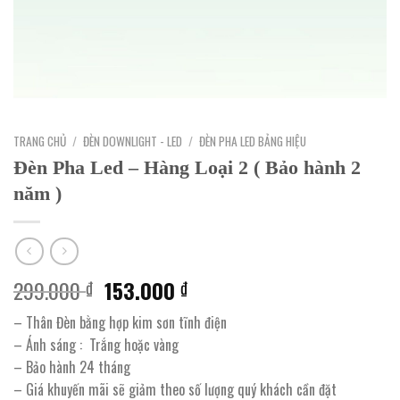
TRANG CHỦ
/
ĐÈN DOWNLIGHT - LED
/
ĐÈN PHA LED BẢNG HIỆU
Đèn Pha Led – Hàng Loại 2 ( Bảo hành 2
năm )
Giá
Giá
299.000
153.000
₫
₫
gốc
hiện
– Thân Đèn bằng hợp kim sơn tĩnh điện
là:
tại
– Ánh sáng : Trắng hoặc vàng
299.000 ₫.
là:
– Bảo hành 24 tháng
153.000 ₫.
– Giá khuyến mãi sẽ giảm theo số lượng quý khách cần đặt