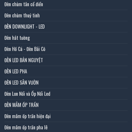
Đèn chùm tân cổ điển
Đèn chùm thuỷ tinh
ĐÈN DOWNLIGHT - LED
Đèn hắt tường
Đèn Hồ Cá - Đèn Bãi Cỏ
ĐÈN LED BÁN NGUYỆT
ĐÈN LED PHA
ĐÈN LED SÂN VƯỜN
Đèn Lon Nổi và Ốp Nổi Led
ĐÈN MÂM ỐP TRẦN
Đèn mâm ốp trần hiện đại
Đèn mâm ốp trần pha lê