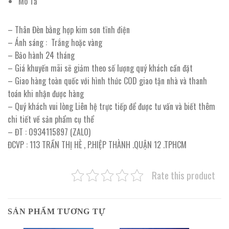
Mô Tả
– Thân Đèn bằng hợp kim sơn tĩnh điện
– Ánh sáng : Trắng hoặc vàng
– Bảo hành 24 tháng
– Giá khuyến mãi sẽ giảm theo số lượng quý khách cần đặt
– Giao hàng toàn quốc với hình thức COD giao tận nhà và thanh
toán khi nhận được hàng
– Quý khách vui lòng Liên hệ trực tiếp để được tư vấn và biết thêm
chi tiết về sản phẩm cụ thể
– ĐT : 0934115897 (ZALO)
ĐCVP : 113 TRẦN THỊ HÈ , P.HIỆP THÀNH .QUẬN 12 .TPHCM
Rate this product
SẢN PHẨM TƯƠNG TỰ