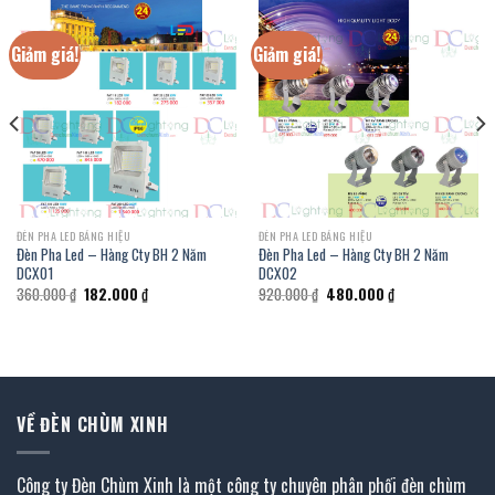
Giảm giá!
Giảm giá!
ĐÈN PHA LED BẢNG HIỆU
ĐÈN PHA LED BẢNG HIỆU
Đèn Pha Led – Hàng Cty BH 2 Năm
Đèn Pha Led – Hàng Cty BH 2 Năm
DCX01
DCX02
Giá
Giá
Giá
Giá
360.000
₫
182.000
₫
920.000
₫
480.000
₫
gốc
hiện
gốc
hiện
là:
tại
là:
tại
360.000 ₫.
là:
920.000 ₫.
là:
182.000 ₫.
480.000 ₫.
VỀ ĐÈN CHÙM XINH
Công ty Đèn Chùm Xinh là một công ty chuyên phân phối đèn chùm