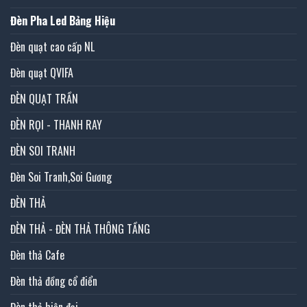
Đèn Pha Led Bảng Hiệu
Đèn quạt cao cấp NL
Đèn quạt QVIFA
ĐÈN QUẠT TRẦN
ĐÈN RỌI - THANH RAY
ĐÈN SOI TRANH
Đèn Soi Tranh,Soi Gương
ĐÈN THẢ
ĐÈN THẢ - ĐÈN THẢ THÔNG TẦNG
Đèn thả Cafe
Đèn thả đồng cổ điển
Đèn thả hiện đại