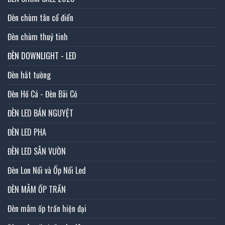
Đèn chùm tân cổ điển
Đèn chùm thuỷ tinh
ĐÈN DOWNLIGHT - LED
Đèn hắt tường
Đèn Hồ Cá - Đèn Bãi Cỏ
ĐÈN LED BÁN NGUYỆT
ĐÈN LED PHA
ĐÈN LED SÂN VƯỜN
Đèn Lon Nổi và Ốp Nổi Led
ĐÈN MÂM ỐP TRẦN
Đèn mâm ốp trần hiện đại