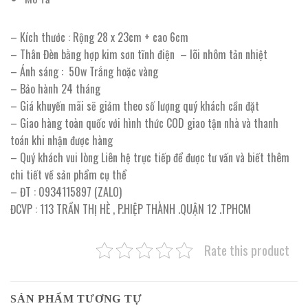
– Kích thước : Rộng 28 x 23cm + cao 6cm
– Thân Đèn bằng hợp kim sơn tĩnh điện – lõi nhôm tản nhiệt
– Ánh sáng : 50w Trắng hoặc vàng
– Bảo hành 24 tháng
– Giá khuyến mãi sẽ giảm theo số lượng quý khách cần đặt
– Giao hàng toàn quốc với hình thức COD giao tận nhà và thanh
toán khi nhận được hàng
– Quý khách vui lòng Liên hệ trực tiếp để được tư vấn và biết thêm
chi tiết về sản phẩm cụ thể
– ĐT : 0934115897 (ZALO)
ĐCVP : 113 TRẦN THỊ HÈ , P.HIỆP THÀNH .QUẬN 12 .TPHCM
Rate this product
SẢN PHẨM TƯƠNG TỰ