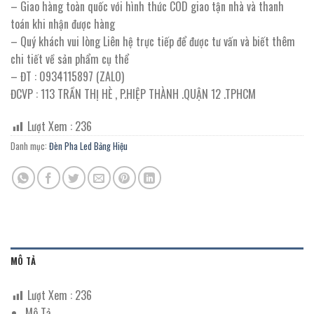
– Giao hàng toàn quốc với hình thức COD giao tận nhà và thanh
toán khi nhận được hàng
– Quý khách vui lòng Liên hệ trực tiếp để được tư vấn và biết thêm
chi tiết về sản phẩm cụ thể
– ĐT : 0934115897 (ZALO)
ĐCVP : 113 TRẦN THỊ HÈ , P.HIỆP THÀNH .QUẬN 12 .TPHCM
Lượt Xem :
236
Danh mục:
Đèn Pha Led Bảng Hiệu
MÔ TẢ
Lượt Xem :
236
Mô Tả