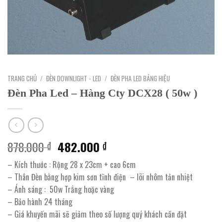
TRANG CHỦ
/
ĐÈN DOWNLIGHT - LED
/
ĐÈN PHA LED BẢNG HIỆU
Đèn Pha Led – Hàng Cty DCX28 ( 50w )
Giá
Giá
878.000
482.000
₫
₫
gốc
hiện
– Kích thước : Rộng 28 x 23cm + cao 6cm
là:
tại
– Thân Đèn bằng hợp kim sơn tĩnh điện – lõi nhôm tản nhiệt
878.000 ₫.
là:
– Ánh sáng : 50w Trắng hoặc vàng
482.000 ₫.
– Bảo hành 24 tháng
– Giá khuyến mãi sẽ giảm theo số lượng quý khách cần đặt