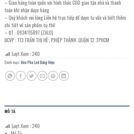
– Giao hàng toàn quốc với hình thức COD giao tận nhà và thanh
toán khi nhận được hàng
– Quý khách vui lòng Liên hệ trực tiếp để được tư vấn và biết thêm
chi tiết về sản phẩm cụ thể
– ĐT : 0934115897 (ZALO)
ĐCVP : 113 TRẦN THỊ HÈ , P.HIỆP THÀNH .QUẬN 12 .TPHCM
Lượt Xem :
240
Danh mục:
Đèn Pha Led Bảng Hiệu
MÔ TẢ
Lượt Xem :
240
Mô Tả