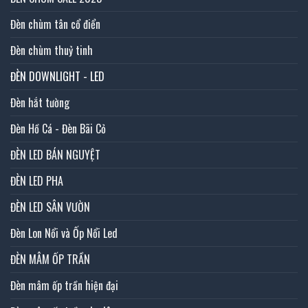
Đèn chùm tân cổ điển
Đèn chùm thuỷ tinh
ĐÈN DOWNLIGHT - LED
Đèn hắt tường
Đèn Hồ Cá - Đèn Bãi Cỏ
ĐÈN LED BÁN NGUYỆT
ĐÈN LED PHA
ĐÈN LED SÂN VƯỜN
Đèn Lon Nổi và Ốp Nổi Led
ĐÈN MÂM ỐP TRẦN
Đèn mâm ốp trần hiện đại