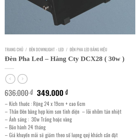
TRANG CHỦ
/
ĐÈN DOWNLIGHT - LED
/
ĐÈN PHA LED BẢNG HIỆU
Đèn Pha Led – Hàng Cty DCX28 ( 30w )
Giá
Giá
636.000
349.000
₫
₫
gốc
hiện
– Kích thước : Rộng 24 x 19cm + cao 6cm
là:
tại
– Thân Đèn bằng hợp kim sơn tĩnh điện – lõi nhôm tản nhiệt
636.000 ₫.
là:
– Ánh sáng : 30w Trắng hoặc vàng
349.000 ₫.
– Bảo hành 24 tháng
– Giá khuyến mãi sẽ giảm theo số lượng quý khách cần đặt