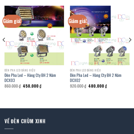
Giảm giá!
Giảm giá!
ĐÈN PHA LED BẢNG HIỆU
ĐÈN PHA LED BẢNG HIỆU
Đèn Pha Led – Hàng Cty BH 2 Năm
Đèn Pha Led – Hàng Cty BH 2 Năm
DCX03
DCX02
Giá
Giá
Giá
Giá
860.000
₫
450.000
₫
920.000
₫
480.000
₫
gốc
hiện
gốc
hiện
là:
tại
là:
tại
860.000 ₫.
là:
920.000 ₫.
là:
450.000 ₫.
480.000 ₫.
VỀ ĐÈN CHÙM XINH