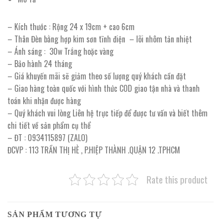
– Kích thước : Rộng 24 x 19cm + cao 6cm
– Thân Đèn bằng hợp kim sơn tĩnh điện – lõi nhôm tản nhiệt
– Ánh sáng : 30w Trắng hoặc vàng
– Bảo hành 24 tháng
– Giá khuyến mãi sẽ giảm theo số lượng quý khách cần đặt
– Giao hàng toàn quốc với hình thức COD giao tận nhà và thanh
toán khi nhận được hàng
– Quý khách vui lòng Liên hệ trực tiếp để được tư vấn và biết thêm
chi tiết về sản phẩm cụ thể
– ĐT : 0934115897 (ZALO)
ĐCVP : 113 TRẦN THỊ HÈ , P.HIỆP THÀNH .QUẬN 12 .TPHCM
Rate this product
SẢN PHẨM TƯƠNG TỰ