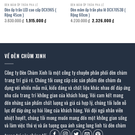
ĐÈN MÂM ỐP TRẦN PHA LÊ
ĐÈN MÂM ỐP TRẦN PHA LÊ
Đèn ốp trần LED cao cấp DCX965 (
Đèn mâm ốp trần pha lê DCX7053B (
Rộng 45cm )
Rộng 60cm )
Giá
Giá
Giá
Giá
3.830.000
₫
1.915.000
₫
4.230.000
₫
2.326.000
₫
gốc
hiện
gốc
hiện
là:
tại
là:
tại
3.830.000 ₫.
là:
4.230.000 ₫.
là:
1.915.000 ₫.
2.326.000 ₫.
VỀ ĐÈN CHÙM XINH
Công ty Đèn Chùm Xinh là một công ty chuyên phân phối đèn chùm
trang trí giá rẻ. Chúng tôi cung cấp các sản phẩm đèn chùm đa
dạng với nhiều mẫu mã, kiểu dáng và chất liệu khác nhau để đáp ứng
nhu cầu trang trí không gian của khách hàng. Với cam kết mang
đến những sản phẩm chất lượng và giá cả hợp lý, chúng tôi luôn nỗ
lực để đáp ứng sự hài lòng của khách hàng. Với đội ngũ nhân viên
nhiệt huyết, chúng tôi mong muốn mang đến một không gian sống
và làm việc thú vị và ấn tượng qua ánh sáng lung linh từ đèn chùm