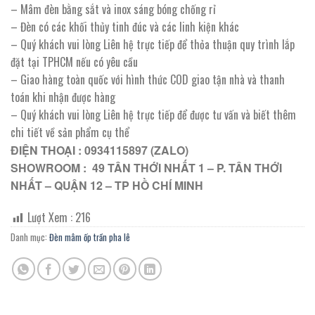
– Mâm đèn bằng sắt và inox sáng bóng chống rỉ
– Đèn có các khối thủy tinh đúc và các linh kiện khác
– Quý khách vui lòng Liên hệ trực tiếp để thỏa thuận quy trình lắp
đặt tại TPHCM nếu có yêu cầu
– Giao hàng toàn quốc với hình thức COD giao tận nhà và thanh
toán khi nhận được hàng
– Quý khách vui lòng Liên hệ trực tiếp để được tư vấn và biết thêm
chi tiết về sản phẩm cụ thể
ĐIỆN THOẠI : 0934115897 (ZALO)
SHOWROOM : 49 TÂN THỚI NHẤT 1 – P. TÂN THỚI
NHẤT – QUẬN 12 – TP HỒ CHÍ MINH
Lượt Xem :
216
Danh mục:
Đèn mâm ốp trần pha lê