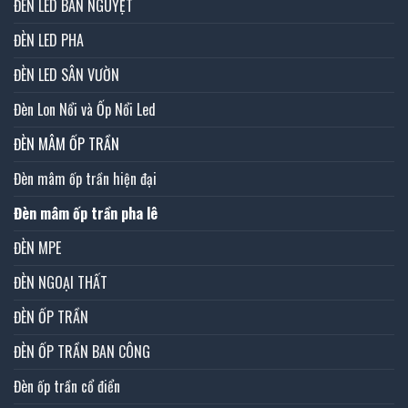
ĐÈN LED BÁN NGUYỆT
ĐÈN LED PHA
ĐÈN LED SÂN VƯỜN
Đèn Lon Nổi và Ốp Nổi Led
ĐÈN MÂM ỐP TRẦN
Đèn mâm ốp trần hiện đại
Đèn mâm ốp trần pha lê
ĐÈN MPE
ĐÈN NGOẠI THẤT
ĐÈN ỐP TRẦN
ĐÈN ỐP TRẦN BAN CÔNG
Đèn ốp trần cổ điển