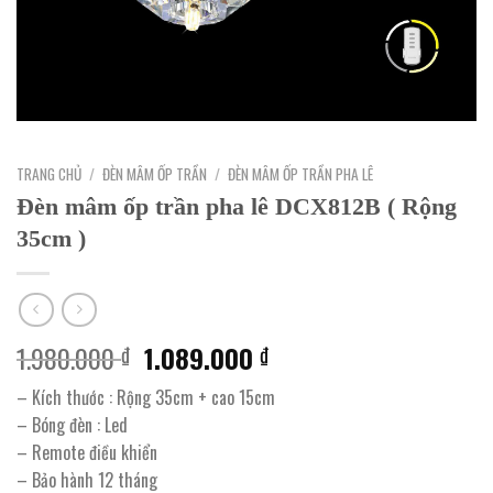
TRANG CHỦ
/
ĐÈN MÂM ỐP TRẦN
/
ĐÈN MÂM ỐP TRẦN PHA LÊ
Đèn mâm ốp trần pha lê DCX812B ( Rộng
35cm )
Giá
Giá
1.980.000
1.089.000
₫
₫
gốc
hiện
– Kích thước : Rộng 35cm + cao 15cm
là:
tại
– Bóng đèn : Led
1.980.000 ₫.
là:
– Remote điều khiển
1.089.000 ₫.
– Bảo hành 12 tháng