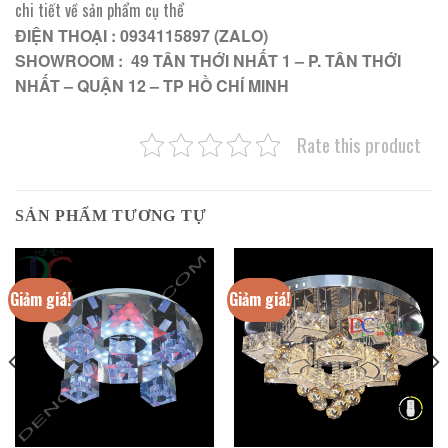
chi tiết về sản phẩm cụ thể
ĐIỆN THOẠI : 0934115897 (ZALO)
SHOWROOM : 49 TÂN THỚI NHẤT 1 – P. TÂN THỚI
NHẤT – QUẬN 12 – TP HỒ CHÍ MINH
Rate this product
SẢN PHẨM TƯƠNG TỰ
Giảm giá!
Giảm giá!