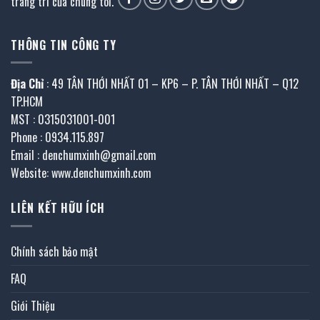
trang trí của chúng tôi.
THÔNG TIN CÔNG TY
Địa Chỉ
: 49 TÂN THỚI NHẤT 01 – KP6 – P. TÂN THỚI NHẤT – Q12
TP.HCM
MST : 0315031001-001
Phone : 0934.115.897
Email : denchumxinh@gmail.com
Website: www.denchumxinh.com
LIÊN KẾT HỮU ÍCH
Chính sách bảo mật
FAQ
Giới Thiệu