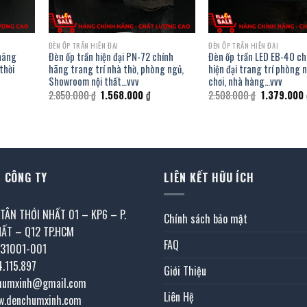
ĐÈN ỐP TRẦN HIỆN ĐẠI
ĐÈN ỐP TRẦN HIỆN ĐẠI
 hãng
Đèn ốp trần hiện đại PN-72 chính
Đèn ốp trần LED EB-40 c
thời
hãng trang trí nhà thờ, phòng ngủ,
hiện đại trang trí phòng n
Showroom nội thất…vvv
chơi, nhà hàng…vvv
á
Giá
Giá
Giá
2.850.000
₫
1.568.000
₫
2.508.000
₫
1.379.000
ện
gốc
hiện
gốc
i
là:
tại
là:
2.850.000 ₫.
là:
2.508.000 ₫
568.000 ₫.
1.568.000 ₫.
 CÔNG TY
LIÊN KẾT HỮU ÍCH
 TÂN THỚI NHẤT 01 – KP6 – P.
Chính sách bảo mật
HẤT – Q12 TP.HCM
FAQ
031001-001
4.115.897
Giới Thiệu
chumxinh@gmail.com
Liên Hệ
w.denchumxinh.com