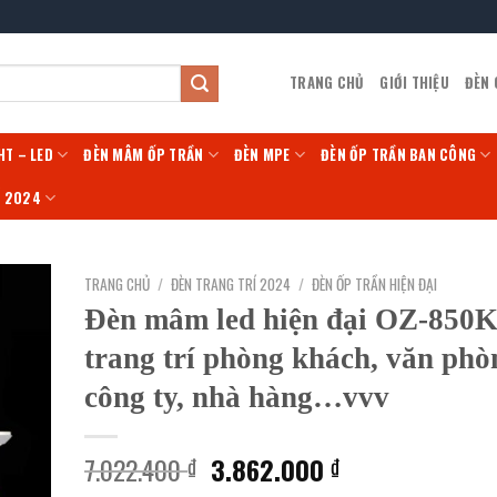
TRANG CHỦ
GIỚI THIỆU
ĐÈN
HT – LED
ĐÈN MÂM ỐP TRẦN
ĐÈN MPE
ĐÈN ỐP TRẦN BAN CÔNG
Í 2024
TRANG CHỦ
/
ĐÈN TRANG TRÍ 2024
/
ĐÈN ỐP TRẦN HIỆN ĐẠI
Đèn mâm led hiện đại OZ-850
trang trí phòng khách, văn phò
công ty, nhà hàng…vvv
Giá
Giá
7.022.400
3.862.000
₫
₫
gốc
hiện