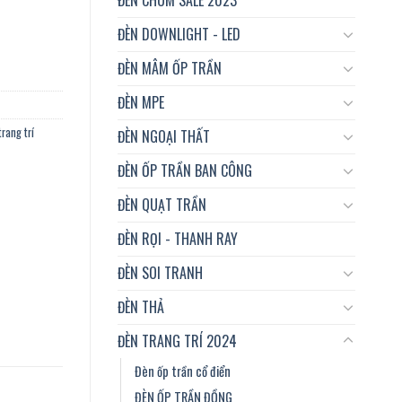
 phòng công ty, nhà hàng…vvv số lượng
ĐÈN DOWNLIGHT - LED
ĐÈN MÂM ỐP TRẦN
ĐÈN MPE
rang trí
ĐÈN NGOẠI THẤT
ĐÈN ỐP TRẦN BAN CÔNG
ĐÈN QUẠT TRẦN
ĐÈN RỌI - THANH RAY
ĐÈN SOI TRANH
ĐÈN THẢ
ĐÈN TRANG TRÍ 2024
Đèn ốp trần cổ điển
ĐÈN ỐP TRẦN ĐỒNG