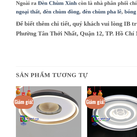
Ngoài ra
Đèn Chùm Xinh
còn là nhà phân phối ch
ngoại thất
,
đèn chùm đồng
,
đèn chùm pha lê
,
bóng
Để biết thêm chi tiết, quý khách vui lòng IB tr
Phường Tân Thới Nhất, Quận 12, TP. Hồ Chí
SẢN PHẨM TƯƠNG TỰ
Giảm giá!
Giảm giá!