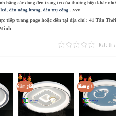
ính hãng các dòng đèn trang trí của thương hiệu khác nh
 led
,
đèn năng lượng
,
đèn trụ cổng
…vvv
ực tiếp trang page hoặc đến tại địa chỉ :
41 Tân Thới
 Minh
Rate this
Giảm giá!
Giảm giá!