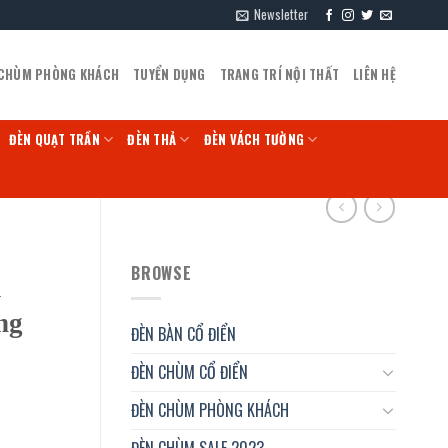
Newsletter
 CHÙM PHÒNG KHÁCH
TUYỂN DỤNG
TRANG TRÍ NỘI THẤT
LIÊN HỆ
ĐÈN QUẠT TRẦN
ĐÈN THẢ
ĐÈN VÁCH TƯỜNG
BROWSE
K
ng
ĐÈN BÀN CỔ ĐIỂN
ĐÈN CHÙM CỔ ĐIỂN
ĐÈN CHÙM PHÒNG KHÁCH
ĐÈN CHÙM SALE 2023