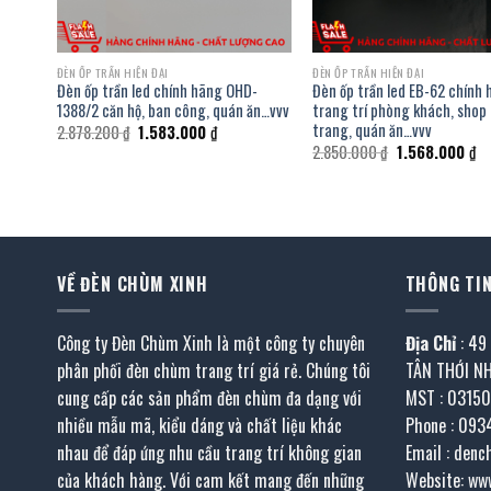
ĐÈN ỐP TRẦN HIỆN ĐẠI
ĐÈN ỐP TRẦN HIỆN ĐẠI
hính
Đèn ốp trần led chính hãng OHD-
Đèn ốp trần led EB-62 chính
à
1388/2 căn hộ, ban công, quán ăn…vvv
trang trí phòng khách, shop 
trang, quán ăn…vvv
Giá
Giá
2.878.200
₫
1.583.000
₫
gốc
hiện
Giá
Gi
2.850.000
₫
1.568.000
₫
là:
tại
gốc
hi
2.878.200 ₫.
là:
là:
tạ
1.583.000 ₫.
2.850.000 ₫.
là:
.000 ₫.
1.
VỀ ĐÈN CHÙM XINH
THÔNG TIN
Công ty Đèn Chùm Xinh là một công ty chuyên
Địa Chỉ
: 49
phân phối đèn chùm trang trí giá rẻ. Chúng tôi
TÂN THỚI N
cung cấp các sản phẩm đèn chùm đa dạng với
MST : 0315
nhiều mẫu mã, kiểu dáng và chất liệu khác
Phone : 093
nhau để đáp ứng nhu cầu trang trí không gian
Email : den
của khách hàng. Với cam kết mang đến những
Website: ww