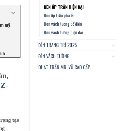
ĐÈN ỐP TRẦN HIỆN ĐẠI
Đèn ốp trần pha lê
Đèn vách tường cổ điển
hẩm mỹ
Đèn vách tường hiện đại
ĐÈN TRANG TRÍ 2025
Minh
ĐÈN VÁCH TƯỜNG
QUẠT TRẦN MR. VŨ CAO CẤP
ản,
OZ-
trọng tạo
ống