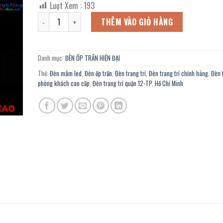
Lượt Xem :
193
là:
tại
Đèn mâm led hiện đại OZ-850K trang trí phòng khách, văn
7.022.400 ₫.
là:
THÊM VÀO GIỎ HÀNG
3.862.000 ₫.
Danh mục:
ĐÈN ỐP TRẦN HIỆN ĐẠI
Thẻ:
Đèn mâm led
,
Đèn ốp trần
,
Đèn trang trí
,
Đèn trang trí chính hãng
,
Đèn t
phòng khách cao cấp
,
Đèn trang trí quận 12-TP. Hồ Chí Minh