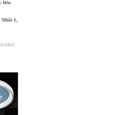
ư:
Đèn
 Nhất 1,
 product