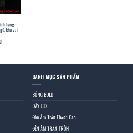
hính hãng
gủ, khu vui
Giá
₫
hiện
tại
.
là:
1.379.000 ₫.
DANH MỤC SẢN PHẨM
BÓNG BULD
DÂY LED
Đèn Âm Trần Thạch Cao
ĐÈN ÂM TRẦN TRÒN