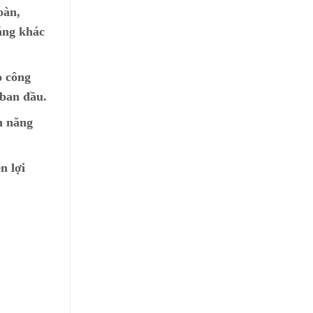
oàn,
áng khác
o công
 ban đầu.
n năng
n lợi