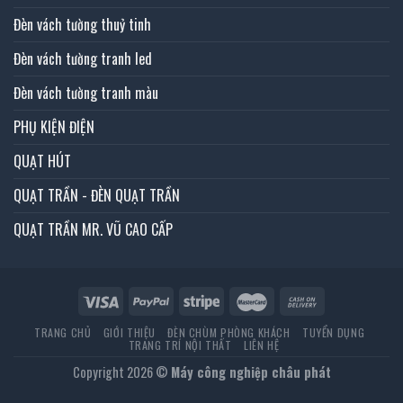
Đèn vách tường thuỷ tinh
Đèn vách tường tranh led
Đèn vách tường tranh màu
PHỤ KIỆN ĐIỆN
QUẠT HÚT
QUẠT TRẦN - ĐÈN QUẠT TRẦN
QUẠT TRẦN MR. VŨ CAO CẤP
TRANG CHỦ
GIỚI THIỆU
ĐÈN CHÙM PHÒNG KHÁCH
TUYỂN DỤNG
TRANG TRÍ NỘI THẤT
LIÊN HỆ
Copyright 2026 ©
Máy công nghiệp châu phát