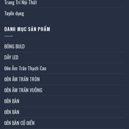
Trang Trí Nội Thất
Tuyển dụng
DANH MỤC SẢN PHẨM
BÓNG BULD
DÂY LED
Đèn Âm Trần Thạch Cao
ĐÈN ÂM TRẦN TRÒN
ĐÈN ÂM TRẦN VUÔNG
ĐÈN BÀN
ĐÈN BÀN
ĐÈN BÀN CỔ ĐIỂN