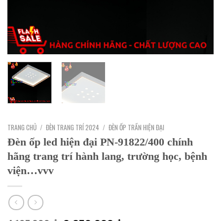
TRANG CHỦ
/
ĐÈN TRANG TRÍ 2024
/
ĐÈN ỐP TRẦN HIỆN ĐẠI
Đèn ốp led hiện đại PN-91822/400 chính
hãng trang trí hành lang, trường học, bệnh
viện…vvv