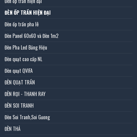
Đèn ốp trần hiện đại
ĐÈN ỐP TRẦN HIỆN ĐẠI
Đèn ốp trần pha lê
Đèn Panel 60x60 và Đèn 1m2
Đèn Pha Led Bảng Hiệu
Đèn quạt cao cấp NL
Đèn quạt QVIFA
ĐÈN QUẠT TRẦN
ĐÈN RỌI - THANH RAY
ĐÈN SOI TRANH
Đèn Soi Tranh,Soi Gương
ĐÈN THẢ