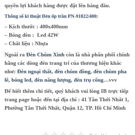
quyền lợi khách hàng được đặt lên hàng đầu.
Thông số kĩ thuật Đèn ốp trần PN-91822/400:
– Kích thước : 400x400mm
– Bóng đèn : Led 42W
– Chất liệu : Nhựa
Ngoài ra
Đèn Chùm Xinh
còn là nhà phân phối chính
hãng các dòng đèn trang trí của thương hiệu khác
như:
Đèn ngoại thất
,
đèn chùm đồng
,
đèn chùm pha
lê
,
bóng led
,
đèn năng lượng
,
đèn trụ cổng
…vvv
Để biết thêm chi tiết, quý khách vui lòng IB trực tiếp
trang page hoặc đến tại địa chỉ : 41 Tân Thới Nhất 1,
Phường Tân Thới Nhất, Quận 12, TP. Hồ Chí Minh