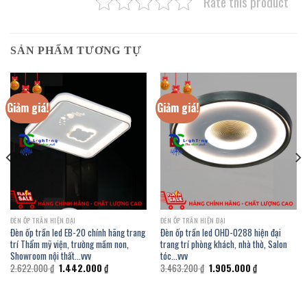
Rate this product
SẢN PHẨM TƯƠNG TỰ
Giảm giá!
Giảm giá!
ĐÈN ỐP TRẦN HIỆN ĐẠI
ĐÈN ỐP TRẦN HIỆN ĐẠI
Đèn ốp trần led EB-20 chính hãng trang
Đèn ốp trần led OHD-0288 hiện đại
trí Thẩm mỹ viện, trường mầm non,
trang trí phòng khách, nhà thờ, Salon
Showroom nội thất…vvv
tóc…vvv
Giá
Giá
Giá
Giá
2.622.000
₫
1.442.000
₫
3.463.200
₫
1.905.000
₫
gốc
hiện
gốc
hiện
là:
tại
là:
tại
2.622.000 ₫.
là:
3.463.200 ₫.
là:
.
1.442.000 ₫.
1.905.000 ₫.