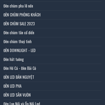
Đèn chùm pha lê nến
ĐÈN CHÙM PHÒNG KHÁCH
ĐÈN CHÙM SALE 2023
Đèn chùm tân cổ điển
Đèn chùm thuỷ tinh
ĐÈN DOWNLIGHT - LED
Đèn hắt tường
Đèn Hồ Cá - Đèn Bãi Cỏ
ĐÈN LED BÁN NGUYỆT
ĐÈN LED PHA
ĐÈN LED SÂN VƯỜN
Đèn Lon Nổi và Ốp Nổi Led