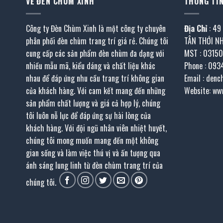
VỀ ĐÈN CHÙM XINH
THÔNG TIN
Công ty Đèn Chùm Xinh là một công ty chuyên
Địa Chỉ
: 49
phân phối đèn chùm trang trí giá rẻ. Chúng tôi
TÂN THỚI N
cung cấp các sản phẩm đèn chùm đa dạng với
MST : 0315
nhiều mẫu mã, kiểu dáng và chất liệu khác
Phone : 093
nhau để đáp ứng nhu cầu trang trí không gian
Email : den
của khách hàng. Với cam kết mang đến những
Website: ww
sản phẩm chất lượng và giá cả hợp lý, chúng
tôi luôn nỗ lực để đáp ứng sự hài lòng của
khách hàng. Với đội ngũ nhân viên nhiệt huyết,
chúng tôi mong muốn mang đến một không
gian sống và làm việc thú vị và ấn tượng qua
ánh sáng lung linh từ đèn chùm trang trí của
chúng tôi.