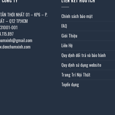
 CÔNG TY
LIÊN KẾT HỮU ÍCH
 TÂN THỚI NHẤT 01 – KP6 – P.
Chính sách bảo mật
HẤT – Q12 TP.HCM
FAQ
031001-001
4.115.897
Giới Thiệu
chumxinh@gmail.com
Liên Hệ
w.denchumxinh.com
Quy định đổi trả và bảo hành
Quy định sử dụng website
Trang Trí Nội Thất
Tuyển dụng