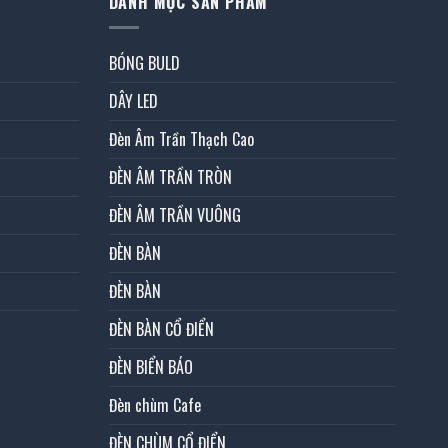
DANH MỤC SẢN PHẨM
BÓNG BULD
DÂY LED
Đèn Âm Trần Thạch Cao
ĐÈN ÂM TRẦN TRÒN
ĐÈN ÂM TRẦN VUÔNG
ĐÈN BÀN
ĐÈN BÀN
ĐÈN BÀN CỔ ĐIỂN
ĐÈN BIỂN BÁO
Đèn chùm Cafe
ĐÈN CHÙM CỔ ĐIỂN