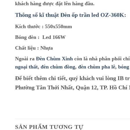
khách hàng được đặt lên hàng đầu.
Thông số kĩ thuật Đèn ốp trần led OZ-360K:
Kích thước :
550x550mm
Bóng đèn :
Led 166W
Chất liệu :
Nhựa
Ngoài ra
Đèn Chùm Xinh
còn là nhà phân phối ch
ngoại thất
,
đèn chùm đồng
,
đèn chùm pha lê
,
bóng
Để biết thêm chi tiết, quý khách vui lòng IB tr
Phường Tân Thới Nhất, Quận 12, TP. Hồ Chí
SẢN PHẨM TƯƠNG TỰ