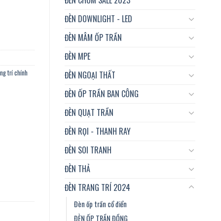
òng khách, khu vui chơi, Homestay…vvv số lượng
ĐÈN DOWNLIGHT - LED
ĐÈN MÂM ỐP TRẦN
ĐÈN MPE
ng trí chính
ĐÈN NGOẠI THẤT
ĐÈN ỐP TRẦN BAN CÔNG
ĐÈN QUẠT TRẦN
ĐÈN RỌI - THANH RAY
ĐÈN SOI TRANH
ĐÈN THẢ
ĐÈN TRANG TRÍ 2024
Đèn ốp trần cổ điển
ĐÈN ỐP TRẦN ĐỒNG