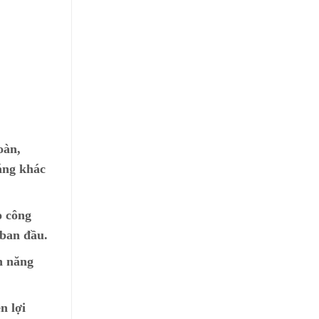
oàn,
áng khác
o công
 ban đầu.
n năng
n lợi