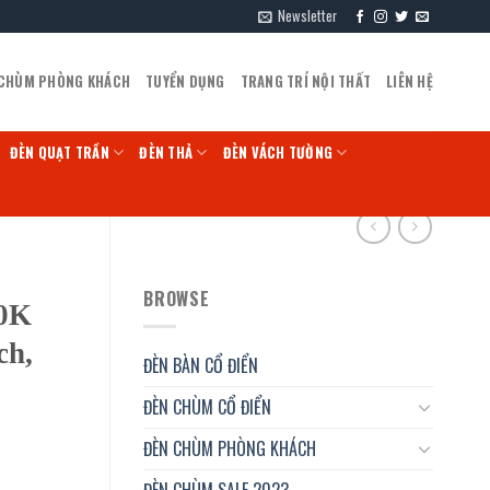
Newsletter
 CHÙM PHÒNG KHÁCH
TUYỂN DỤNG
TRANG TRÍ NỘI THẤT
LIÊN HỆ
ĐÈN QUẠT TRẦN
ĐÈN THẢ
ĐÈN VÁCH TƯỜNG
BROWSE
60K
ch,
ĐÈN BÀN CỔ ĐIỂN
ĐÈN CHÙM CỔ ĐIỂN
ĐÈN CHÙM PHÒNG KHÁCH
ĐÈN CHÙM SALE 2023