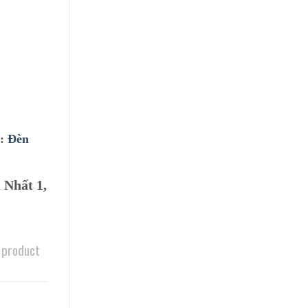
ư:
Đèn
 Nhất 1,
 product