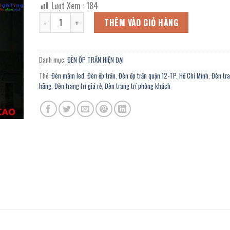
Lượt Xem :
184
là:
tại
Đèn ốp trần led hiện đại OZ-360K chính hãng trang trí ph
4.514.400 ₫.
là:
THÊM VÀO GIỎ HÀNG
2.483.000 ₫.
Danh mục:
ĐÈN ỐP TRẦN HIỆN ĐẠI
Thẻ:
Đèn mâm led
,
Đèn ốp trần
,
Đèn ốp trần quận 12-TP. Hồ Chí Minh
,
Đèn tra
hãng
,
Đèn trang trí giá rẻ
,
Đèn trang trí phòng khách