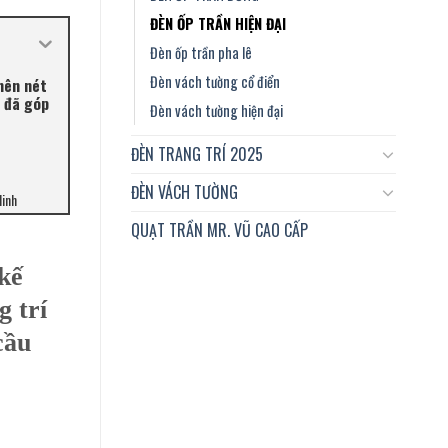
ĐÈN ỐP TRẦN HIỆN ĐẠI
Đèn ốp trần pha lê
Đèn vách tường cổ điển
 nên nét
ủ đã góp
Đèn vách tường hiện đại
ĐÈN TRANG TRÍ 2025
ĐÈN VÁCH TƯỜNG
Minh
QUẠT TRẦN MR. VŨ CAO CẤP
 kế
g trí
cầu