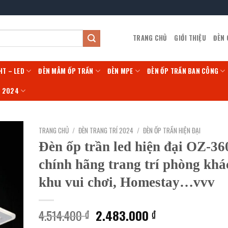
TRANG CHỦ
GIỚI THIỆU
ĐÈN
HT – LED
ĐÈN MÂM ỐP TRẦN
ĐÈN MPE
ĐÈN ỐP TRẦN BAN CÔNG
Í 2024
TRANG CHỦ
/
ĐÈN TRANG TRÍ 2024
/
ĐÈN ỐP TRẦN HIỆN ĐẠI
Đèn ốp trần led hiện đại OZ-3
chính hãng trang trí phòng khá
khu vui chơi, Homestay…vvv
Giá
Giá
4.514.400
2.483.000
₫
₫
gốc
hiện