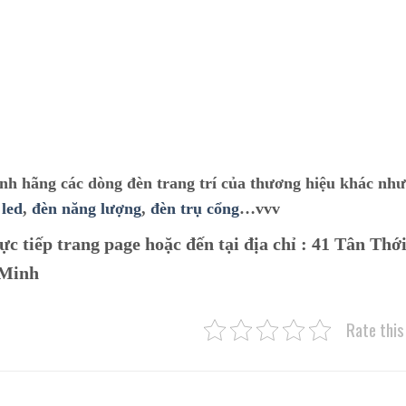
ính hãng các dòng đèn trang trí của thương hiệu khác nh
 led
,
đèn năng lượng
,
đèn trụ cổng
…vvv
ực tiếp trang page hoặc đến tại địa chỉ :
41 Tân Thới
 Minh
Rate this