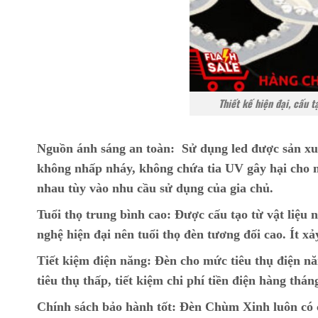
Thiết kế hiện đại, cấu 
Nguồn ánh sáng an toàn:
Sử dụng led được sản xu
không nhấp nháy, không chứa tia UV gây hại cho m
nhau tùy vào nhu cầu sử dụng của gia chủ.
Tuổi thọ trung bình cao:
Được cấu tạo từ vật liệu n
nghệ hiện đại nên tuổi thọ đèn tương đối cao. Ít xả
Tiết kiệm điện năng:
Đèn cho mức tiêu thụ điện nă
tiêu thụ thấp, tiết kiệm chi phí tiền điện hàng thán
Chính sách bảo hành tốt:
Đèn Chùm Xinh luôn có ch