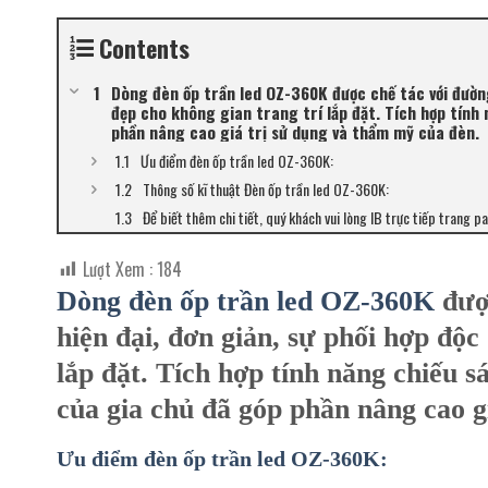
Contents
Dòng đèn ốp trần led OZ-360K được chế tác với đường 
đẹp cho không gian trang trí lắp đặt. Tích hợp tính 
phần nâng cao giá trị sử dụng và thẩm mỹ của đèn.
Ưu điểm đèn ốp trần led OZ-360K:
Thông số kĩ thuật Đèn ốp trần led OZ-360K:
Để biết thêm chi tiết, quý khách vui lòng IB trực tiếp trang p
Lượt Xem :
184
Dòng đèn ốp trần led OZ-360K
được
hiện đại, đơn giản, sự phối hợp độc
lắp đặt. Tích hợp tính năng chiếu s
của gia chủ đã góp phần nâng cao g
Ưu điểm đèn ốp trần led OZ-360K: