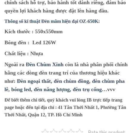
chính sách hỗ trợ, bảo hành tốt dành riêng, đảm bảo
quyền lợi khách hàng được đặt lên hàng đầu.
Thông số kĩ thuật Đèn mâm hiện đại OZ-650K:
Kích thước :
550x550mm
Bóng đèn :
Led 126W
Chất liệu :
Nhựa
Ngoài ra
Đèn Chùm Xinh
còn là nhà phân phối chính
hãng các dòng đèn trang trí của thương hiệu khác
như:
Đèn ngoại thất
,
đèn chùm đồng
,
đèn chùm pha
lê
,
bóng led
,
đèn năng lượng
,
đèn trụ cổng
…vvv
Để biết thêm chi tiết, quý khách vui lòng IB trực tiếp trang
page hoặc đến tại địa chỉ :
41 Tân Thới Nhất 1, Phường Tân
Thới Nhất, Quận 12, TP. Hồ Chí Minh
Rate this product