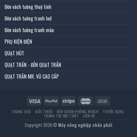
Đèn vách tường thuỷ tinh
Đèn vách tường tranh led
Đèn vách tường tranh màu
PHỤ KIỆN ĐIỆN
QUẠT HÚT
QUẠT TRẦN - ĐÈN QUẠT TRẦN
QUẠT TRẦN MR. VŨ CAO CẤP
TRANG CHỦ
GIỚI THIỆU
ĐÈN CHÙM PHÒNG KHÁCH
TUYỂN DỤNG
TRANG TRÍ NỘI THẤT
LIÊN HỆ
Copyright 2026 ©
Máy công nghiệp châu phát