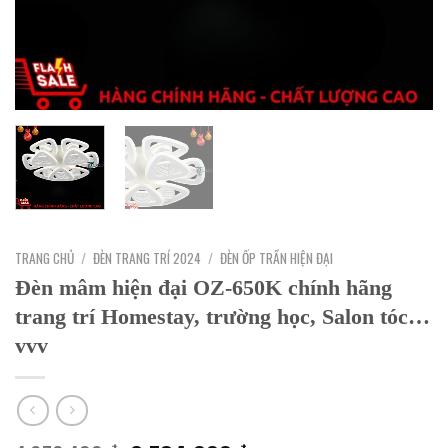
TRANG CHỦ
/
ĐÈN TRANG TRÍ 2024
/
ĐÈN ỐP TRẦN HIỆN ĐẠI
Đèn mâm hiện đại OZ-650K chính hãng
trang trí Homestay, trường học, Salon tóc…
vvv