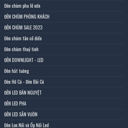
Đèn chùm pha lê nến
ĐÈN CHÙM PHÒNG KHÁCH
ĐÈN CHÙM SALE 2023
Đèn chùm tân cổ điển
Đèn chùm thuỷ tinh
ĐÈN DOWNLIGHT - LED
Đèn hắt tường
Đèn Hồ Cá - Đèn Bãi Cỏ
ĐÈN LED BÁN NGUYỆT
ĐÈN LED PHA
ĐÈN LED SÂN VƯỜN
Đèn Lon Nổi và Ốp Nổi Led