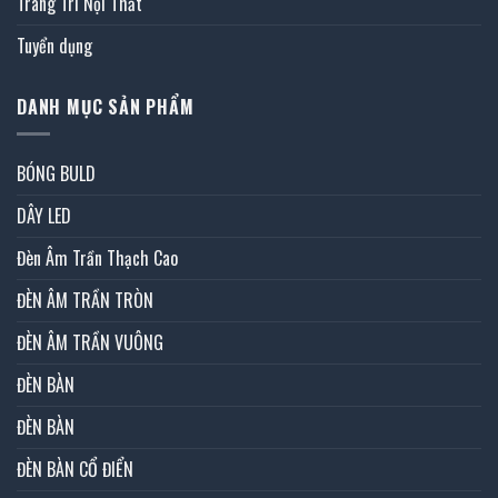
Trang Trí Nội Thất
Tuyển dụng
DANH MỤC SẢN PHẨM
BÓNG BULD
DÂY LED
Đèn Âm Trần Thạch Cao
ĐÈN ÂM TRẦN TRÒN
ĐÈN ÂM TRẦN VUÔNG
ĐÈN BÀN
ĐÈN BÀN
ĐÈN BÀN CỔ ĐIỂN