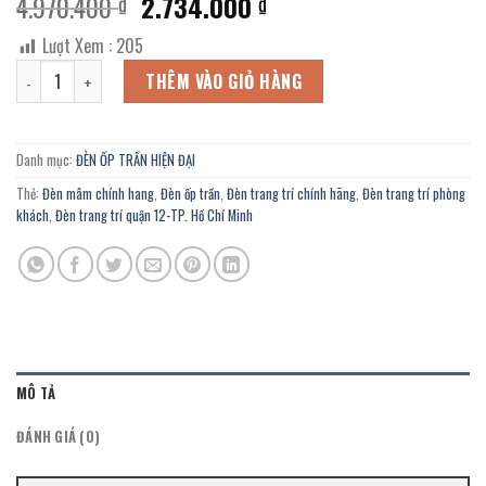
Giá
Giá
4.970.400
2.734.000
₫
₫
gốc
hiện
Lượt Xem :
205
là:
tại
Đèn mâm hiện đại OZ-650K chính hãng trang trí Homestay, trường h
4.970.400 ₫.
là:
THÊM VÀO GIỎ HÀNG
2.734.000 ₫.
Danh mục:
ĐÈN ỐP TRẦN HIỆN ĐẠI
Thẻ:
Đèn mâm chính hang
,
Đèn ốp trần
,
Đèn trang trí chính hãng
,
Đèn trang trí phòng
khách
,
Đèn trang trí quận 12-TP. Hồ Chí Minh
MÔ TẢ
ĐÁNH GIÁ (0)