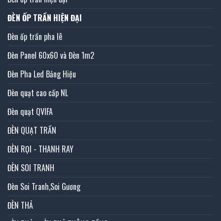
ĐÈN ỐP TRẦN HIỆN ĐẠI
Đèn ốp trần pha lê
Đèn Panel 60x60 và Đèn 1m2
Đèn Pha Led Bảng Hiệu
Đèn quạt cao cấp NL
Đèn quạt QVIFA
ĐÈN QUẠT TRẦN
ĐÈN RỌI - THANH RAY
ĐÈN SOI TRANH
Đèn Soi Tranh,Soi Gương
ĐÈN THẢ