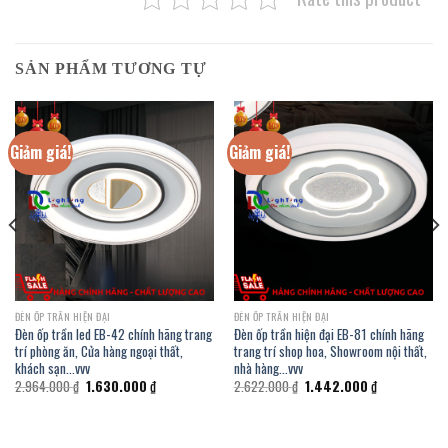
SẢN PHẨM TƯƠNG TỰ
Giảm giá!
Giảm giá!
ĐÈN ỐP TRẦN HIỆN ĐẠI
ĐÈN ỐP TRẦN HIỆN ĐẠI
Đèn ốp trần led EB-42 chính hãng trang
Đèn ốp trần hiện đại EB-81 chính hãng
trí phòng ăn, Cửa hàng ngoại thất,
trang trí shop hoa, Showroom nội thất,
khách sạn…vvv
nhà hàng…vvv
Giá
Giá
Giá
Giá
2.964.000
₫
1.630.000
₫
2.622.000
₫
1.442.000
₫
gốc
hiện
gốc
hiện
là:
tại
là:
tại
2.964.000 ₫.
là:
2.622.000 ₫.
là:
.
1.630.000 ₫.
1.442.000 ₫.