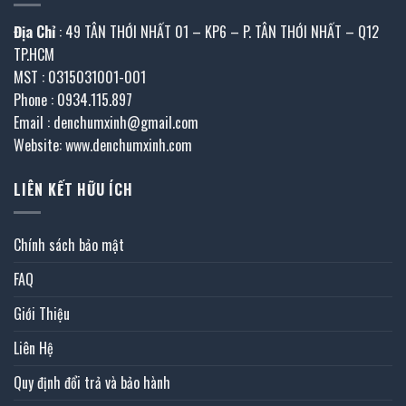
Địa Chỉ
: 49 TÂN THỚI NHẤT 01 – KP6 – P. TÂN THỚI NHẤT – Q12
TP.HCM
MST : 0315031001-001
Phone : 0934.115.897
Email : denchumxinh@gmail.com
Website: www.denchumxinh.com
LIÊN KẾT HỮU ÍCH
Chính sách bảo mật
FAQ
Giới Thiệu
Liên Hệ
Quy định đổi trả và bảo hành