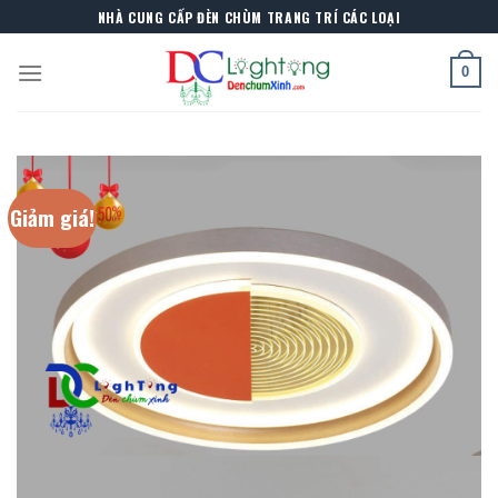
Skip
NHÀ CUNG CẤP ĐÈN CHÙM TRANG TRÍ CÁC LOẠI
to
content
0
Giảm giá!