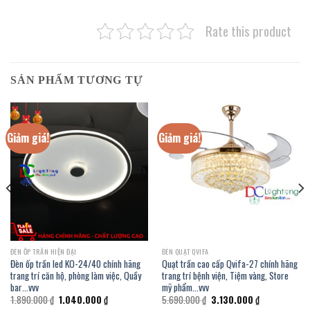
Rate this product
SẢN PHẨM TƯƠNG TỰ
Giảm giá!
Giảm giá!
ĐÈN ỐP TRẦN HIỆN ĐẠI
ĐÈN QUẠT QVIFA
Đèn ốp trần led KO-24/40 chính hãng
Quạt trần cao cấp Qvifa-27 chính hãng
trang trí căn hộ, phòng làm việc, Quầy
trang trí bệnh viện, Tiệm vàng, Store
bar…vvv
mỹ phẩm…vvv
Giá
Giá
Giá
Giá
1.890.000
₫
1.040.000
₫
5.690.000
₫
3.130.000
₫
gốc
hiện
gốc
hiện