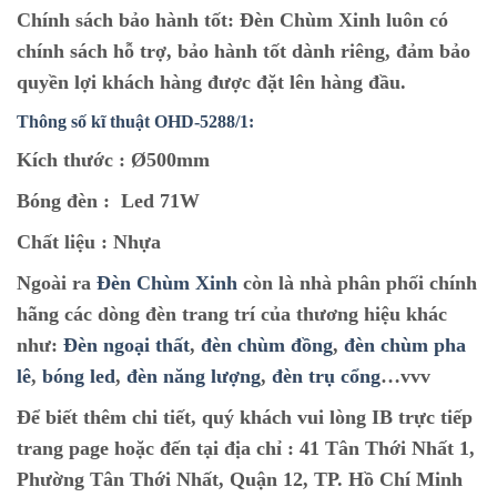
Chính sách bảo hành tốt:
Đèn Chùm Xinh luôn có
chính sách hỗ trợ, bảo hành tốt dành riêng, đảm bảo
quyền lợi khách hàng được đặt lên hàng đầu.
Thông số kĩ thuật OHD-5288/1:
Kích thước :
Ø500mm
Bóng đèn :
Led 71W
Chất liệu :
Nhựa
Ngoài ra
Đèn Chùm Xinh
còn là nhà phân phối chính
hãng các dòng đèn trang trí của thương hiệu khác
như:
Đèn ngoại thất
,
đèn chùm đồng
,
đèn chùm pha
lê
,
bóng led
,
đèn năng lượng
,
đèn trụ cổng
…vvv
Để biết thêm chi tiết, quý khách vui lòng IB trực tiếp
trang page hoặc đến tại địa chỉ :
41 Tân Thới Nhất 1,
Phường Tân Thới Nhất, Quận 12, TP. Hồ Chí Minh