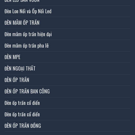
Đèn Lon Nổi và Ốp Nổi Led
ĐÈN MÂM ỐP TRẦN
Đèn mâm ốp trần hiện đại
Đèn mâm ốp trần pha lê
ĐÈN MPE
ĐÈN NGOẠI THẤT
ĐÈN ỐP TRẦN
ĐÈN ỐP TRẦN BAN CÔNG
Đèn ốp trần cổ điển
Đèn ốp trần cổ điển
ĐÈN ỐP TRẦN ĐỒNG