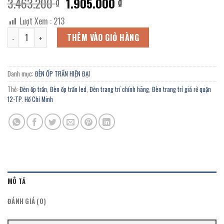
Giá
Giá
3.463.200
1.905.000
₫
₫
gốc
hiện
Lượt Xem :
213
là:
tại
Đèn ốp trần led hiện đại OHD-5288/1 chính hãng trang trí Showroom 
3.463.200 ₫.
là:
THÊM VÀO GIỎ HÀNG
1.905.000 ₫.
Danh mục:
ĐÈN ỐP TRẦN HIỆN ĐẠI
Thẻ:
Đèn ốp trần
,
Đèn ốp trần led
,
Đèn trang trí chính hãng
,
Đèn trang trí giá rẻ quận
12-TP. Hồ Chí Minh
MÔ TẢ
ĐÁNH GIÁ (0)