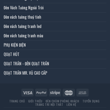
Đèn Vách Tường Ngoài Trời
Đèn vách tường thuỷ tinh
Đèn vách tường tranh led
Đèn vách tường tranh màu
PHỤ KIỆN ĐIỆN
QUẠT HÚT
QUẠT TRẦN - ĐÈN QUẠT TRẦN
QUẠT TRẦN MR. VŨ CAO CẤP
TRANG CHỦ
GIỚI THIỆU
ĐÈN CHÙM PHÒNG KHÁCH
TUYỂN DỤNG
TRANG TRÍ NỘI THẤT
LIÊN HỆ