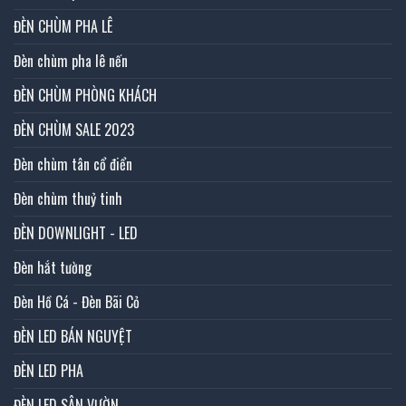
ĐÈN CHÙM PHA LÊ
Đèn chùm pha lê nến
ĐÈN CHÙM PHÒNG KHÁCH
ĐÈN CHÙM SALE 2023
Đèn chùm tân cổ điển
Đèn chùm thuỷ tinh
ĐÈN DOWNLIGHT - LED
Đèn hắt tường
Đèn Hồ Cá - Đèn Bãi Cỏ
ĐÈN LED BÁN NGUYỆT
ĐÈN LED PHA
ĐÈN LED SÂN VƯỜN