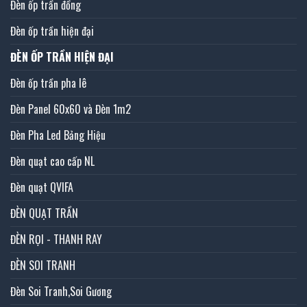
Đèn ốp trần đồng
Đèn ốp trần hiện đại
ĐÈN ỐP TRẦN HIỆN ĐẠI
Đèn ốp trần pha lê
Đèn Panel 60x60 và Đèn 1m2
Đèn Pha Led Bảng Hiệu
Đèn quạt cao cấp NL
Đèn quạt QVIFA
ĐÈN QUẠT TRẦN
ĐÈN RỌI - THANH RAY
ĐÈN SOI TRANH
Đèn Soi Tranh,Soi Gương