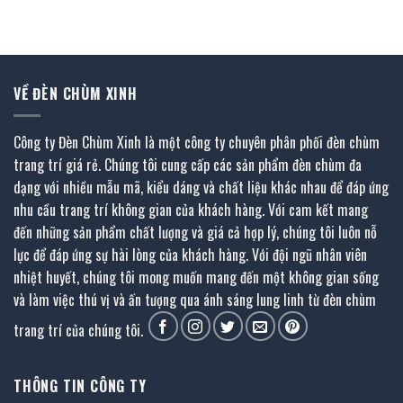
là:
tại
là:
tại
1.890.000 ₫.
là:
5.690.000 ₫.
là:
.
1.040.000 ₫.
3.130.000 ₫.
VỀ ĐÈN CHÙM XINH
Công ty Đèn Chùm Xinh là một công ty chuyên phân phối đèn chùm
trang trí giá rẻ. Chúng tôi cung cấp các sản phẩm đèn chùm đa
dạng với nhiều mẫu mã, kiểu dáng và chất liệu khác nhau để đáp ứng
nhu cầu trang trí không gian của khách hàng. Với cam kết mang
đến những sản phẩm chất lượng và giá cả hợp lý, chúng tôi luôn nỗ
lực để đáp ứng sự hài lòng của khách hàng. Với đội ngũ nhân viên
nhiệt huyết, chúng tôi mong muốn mang đến một không gian sống
và làm việc thú vị và ấn tượng qua ánh sáng lung linh từ đèn chùm
trang trí của chúng tôi.
THÔNG TIN CÔNG TY