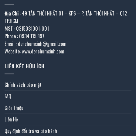
Địa Chỉ
: 49 TÂN THỚI NHẤT 01 – KP6 – P. TÂN THỚI NHẤT – Q12
TP.HCM
MST : 0315031001-001
Phone : 0934.115.897
Email : denchumxinh@gmail.com
Website: www.denchumxinh.com
LIÊN KẾT HỮU ÍCH
Chính sách bảo mật
FAQ
Giới Thiệu
Liên Hệ
Quy định đổi trả và bảo hành