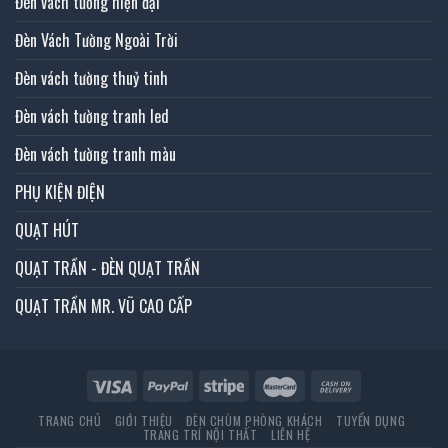
Đèn vách tường hiện đại
Đèn Vách Tường Ngoài Trời
Đèn vách tường thuỷ tinh
Đèn vách tường tranh led
Đèn vách tường tranh màu
PHỤ KIỆN ĐIỆN
QUẠT HÚT
QUẠT TRẦN - ĐÈN QUẠT TRẦN
QUẠT TRẦN MR. VŨ CAO CẤP
TRANG CHỦ
GIỚI THIỆU
ĐÈN CHÙM PHÒNG KHÁCH
TUYỂN DỤNG
TRANG TRÍ NỘI THẤT
LIÊN HỆ