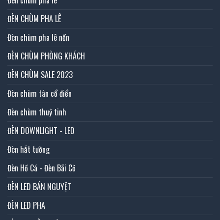
Đèn chùm pha lê
ĐÈN CHÙM PHA LÊ
Đèn chùm pha lê nến
ĐÈN CHÙM PHÒNG KHÁCH
ĐÈN CHÙM SALE 2023
Đèn chùm tân cổ điển
Đèn chùm thuỷ tinh
ĐÈN DOWNLIGHT - LED
Đèn hắt tường
Đèn Hồ Cá - Đèn Bãi Cỏ
ĐÈN LED BÁN NGUYỆT
ĐÈN LED PHA