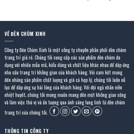
là:
tại
gốc
hiện
1.550.400 ₫.
là:
là:
tại
853.000 ₫.
2.142.000 ₫.
là:
1.178.000 ₫.
VỀ ĐÈN CHÙM XINH
Công ty Đèn Chùm Xinh là một công ty chuyên phân phối đèn chùm
trang trí giá rẻ. Chúng tôi cung cấp các sản phẩm đèn chùm đa
dạng với nhiều mẫu mã, kiểu dáng và chất liệu khác nhau để đáp ứng
nhu cầu trang trí không gian của khách hàng. Với cam kết mang
đến những sản phẩm chất lượng và giá cả hợp lý, chúng tôi luôn nỗ
lực để đáp ứng sự hài lòng của khách hàng. Với đội ngũ nhân viên
nhiệt huyết, chúng tôi mong muốn mang đến một không gian sống
và làm việc thú vị và ấn tượng qua ánh sáng lung linh từ đèn chùm
trang trí của chúng tôi.
THÔNG TIN CÔNG TY