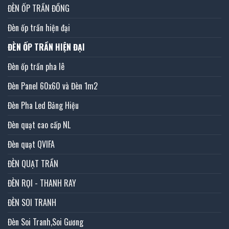
ĐÈN ỐP TRẦN ĐỒNG
Đèn ốp trần hiện đại
ĐÈN ỐP TRẦN HIỆN ĐẠI
Đèn ốp trần pha lê
Đèn Panel 60x60 và Đèn 1m2
Đèn Pha Led Bảng Hiệu
Đèn quạt cao cấp NL
Đèn quạt QVIFA
ĐÈN QUẠT TRẦN
ĐÈN RỌI - THANH RAY
ĐÈN SOI TRANH
Đèn Soi Tranh,Soi Gương