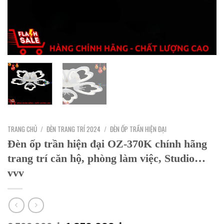
TRANG CHỦ
/
ĐÈN TRANG TRÍ 2024
/
ĐÈN ỐP TRẦN HIỆN ĐẠI
Đèn ốp trần hiện đại OZ-370K chính hãng
trang trí căn hộ, phòng làm việc, Studio…
vvv