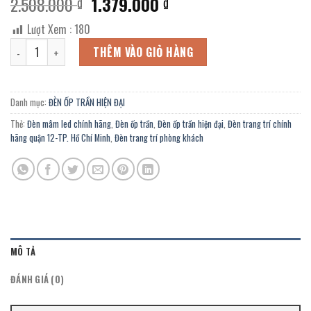
Giá
Giá
2.508.000
1.379.000
₫
₫
gốc
hiện
Lượt Xem :
180
là:
tại
Đèn ốp trần hiện đại OZ-370K chính hãng trang trí căn hộ, phòng là
2.508.000 ₫.
là:
THÊM VÀO GIỎ HÀNG
1.379.000 ₫.
Danh mục:
ĐÈN ỐP TRẦN HIỆN ĐẠI
Thẻ:
Đèn mâm led chính hãng
,
Đèn ốp trần
,
Đèn ốp trần hiện đại
,
Đèn trang trí chính
hãng quận 12-TP. Hồ Chí Minh
,
Đèn trang trí phòng khách
MÔ TẢ
ĐÁNH GIÁ (0)