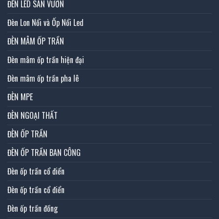
ĐÈN LED SÂN VƯỜN
Đèn Lon Nổi và Ốp Nổi Led
ĐÈN MÂM ỐP TRẦN
Đèn mâm ốp trần hiện đại
Đèn mâm ốp trần pha lê
ĐÈN MPE
ĐÈN NGOẠI THẤT
ĐÈN ỐP TRẦN
ĐÈN ỐP TRẦN BAN CÔNG
Đèn ốp trần cổ điển
Đèn ốp trần cổ điển
Đèn ốp trần đồng