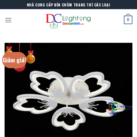
Skip
NHÀ CUNG CẤP ĐÈN CHÙM TRANG TRÍ CÁC LOẠI
to
content
0
Giảm giá!