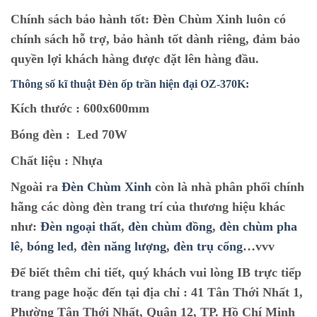
Chính sách bảo hành tốt:
Đèn Chùm Xinh luôn có
chính sách hỗ trợ, bảo hành tốt dành riêng, đảm bảo
quyền lợi khách hàng được đặt lên hàng đầu.
Thông số kĩ thuật Đèn ốp trần hiện đại OZ-370K:
Kích thước :
600x600mm
Bóng đèn :
Led 70W
Chất liệu :
Nhựa
Ngoài ra
Đèn Chùm Xinh
còn là nhà phân phối chính
hãng các dòng đèn trang trí của thương hiệu khác
như:
Đèn ngoại thất
,
đèn chùm đồng
,
đèn chùm pha
lê
,
bóng led
,
đèn năng lượng
,
đèn trụ cổng
…vvv
Để biết thêm chi tiết, quý khách vui lòng IB trực tiếp
trang page hoặc đến tại địa chỉ :
41 Tân Thới Nhất 1,
Phường Tân Thới Nhất, Quận 12, TP. Hồ Chí Minh