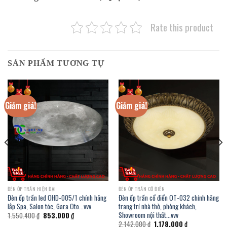
Rate this product
SẢN PHẨM TƯƠNG TỰ
Giảm giá!
Giảm giá!
ĐÈN ỐP TRẦN HIỆN ĐẠI
ĐÈN ỐP TRẦN CỔ ĐIỂN
Đèn ốp trần led OHD-005/1 chính hãng
Đèn ốp trần cổ điển OT-032 chính hãng
lắp Spa, Salon tóc, Gara Oto…vvv
trang trí nhà thờ, phòng khách,
Showroom nội thất…vvv
Giá
Giá
1.550.400
₫
853.000
₫
gốc
hiện
Giá
Giá
2.142.000
₫
1.178.000
₫