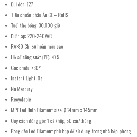
Đui đèn: E27
Tiêu chuẩn châu Âu CE – RoHS
Tuổi thọ bóng: 30.000 giờ
Điện áp: 220-240VAC
RA>80 Chỉ số hoàn màu cao
Hệ số công suất (PF): >0.5
Góc chiếu: >80°
Instant Light: 0s
No Mercury
Recyclable
MPE Led Bulb Filament size: Ø64mm x 145mm
Quy cách đóng gói: 1 cái/hộp, 50 cái/thùng
Bóng đèn Led Filament phù hợp để sử dụng trong nhà bếp, phòng