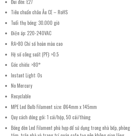
Đui đèn: E27
Tiêu chuẩn châu Âu CE – RoHS
Tuổi thọ bóng: 30.000 giờ
Điện áp: 220-240VAC
RA>80 Chỉ số hoàn màu cao
Hệ số công suất (PF): >0.5
Góc chiếu: >80°
Instant Light: 0s
No Mercury
Recyclable
MPE Led Bulb Filament size: Ø64mm x 145mm
Quy cách đóng gói: 1 cái/hộp, 50 cái/thùng
Bóng đèn Led Filament phù hợp để sử dụng trong nhà bếp, phòng
tắm, trần nhà và trang trí quán cafe tạo nên không gian lãng