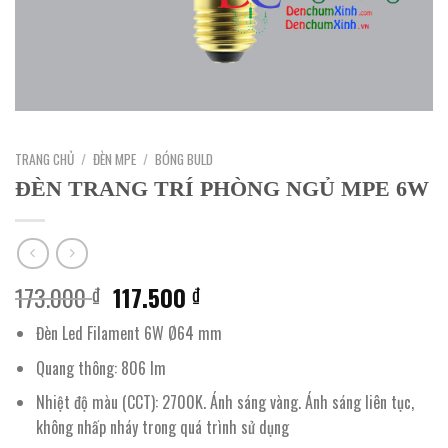
TRANG CHỦ
/
ĐÈN MPE
/
BÓNG BULD
ĐÈN TRANG TRÍ PHÒNG NGỦ MPE 6W
Giá
Giá
173.000
117.500
₫
₫
gốc
hiện
Đèn Led Filament 6W Ø64 mm
là:
tại
173.000 ₫.
là:
Quang thông: 806 lm
117.500 ₫.
Nhiệt độ màu (CCT): 2700K. Ánh sáng vàng. Ánh sáng liên tục,
không nhấp nháy trong quá trình sử dụng