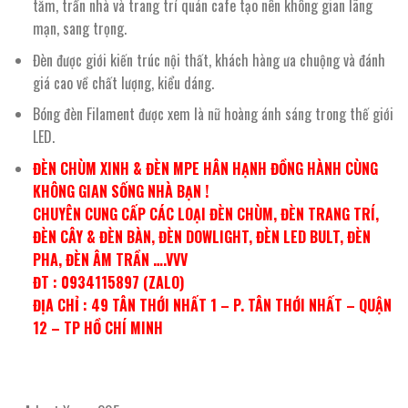
tắm, trần nhà và trang trí quán cafe tạo nên không gian lãng
mạn, sang trọng.
Đèn được giới kiến trúc nội thất, khách hàng ưa chuộng và đánh
giá cao về chất lượng, kiểu dáng.
Bóng đèn Filament được xem là nữ hoàng ánh sáng trong thế giới
LED.
ĐÈN CHÙM XINH & ĐÈN MPE HÂN HẠNH ĐỒNG HÀNH CÙNG
KHÔNG GIAN SỐNG NHÀ BẠN !
CHUYÊN CUNG CẤP CÁC LOẠI ĐÈN CHÙM, ĐÈN TRANG TRÍ,
ĐÈN CÂY & ĐÈN BÀN, ĐÈN DOWLIGHT, ĐÈN LED BULT, ĐÈN
PHA, ĐÈN ÂM TRẦN ….VVV
ĐT : 0934115897 (ZALO)
ĐỊA CHỈ : 49 TÂN THỚI NHẤT 1 – P. TÂN THỚI NHẤT – QUẬN
12 – TP HỒ CHÍ MINH