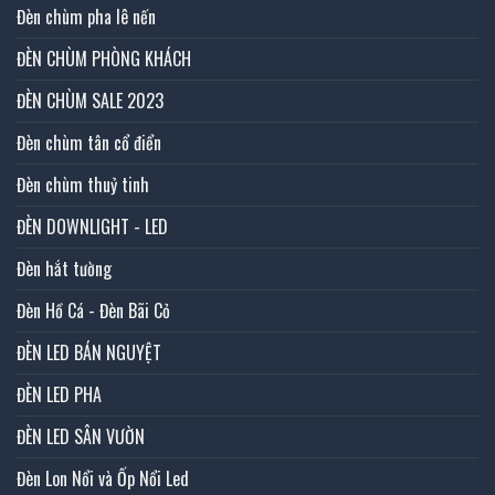
Đèn chùm pha lê nến
ĐÈN CHÙM PHÒNG KHÁCH
ĐÈN CHÙM SALE 2023
Đèn chùm tân cổ điển
Đèn chùm thuỷ tinh
ĐÈN DOWNLIGHT - LED
Đèn hắt tường
Đèn Hồ Cá - Đèn Bãi Cỏ
ĐÈN LED BÁN NGUYỆT
ĐÈN LED PHA
ĐÈN LED SÂN VƯỜN
Đèn Lon Nổi và Ốp Nổi Led