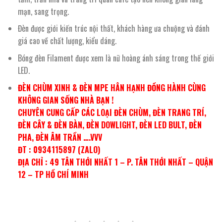
mạn, sang trọng.
Đèn được giới kiến trúc nội thất, khách hàng ưa chuộng và đánh
giá cao về chất lượng, kiểu dáng.
Bóng đèn Filament được xem là nữ hoàng ánh sáng trong thế giới
LED.
ĐÈN CHÙM XINH & ĐÈN MPE HÂN HẠNH ĐỒNG HÀNH CÙNG
KHÔNG GIAN SỐNG NHÀ BẠN !
CHUYÊN CUNG CẤP CÁC LOẠI ĐÈN CHÙM, ĐÈN TRANG TRÍ,
ĐÈN CÂY & ĐÈN BÀN, ĐÈN DOWLIGHT, ĐÈN LED BULT, ĐÈN
PHA, ĐÈN ÂM TRẦN ….VVV
ĐT : 0934115897 (ZALO)
ĐỊA CHỈ : 49 TÂN THỚI NHẤT 1 – P. TÂN THỚI NHẤT – QUẬN
12 – TP HỒ CHÍ MINH