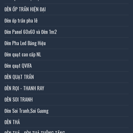
ĐÈN ỐP TRẦN HIỆN ĐẠI
Đèn ốp trần pha lê
Đèn Panel 60x60 và Đèn 1m2
Đèn Pha Led Bảng Hiệu
Đèn quạt cao cấp NL
Đèn quạt QVIFA
ĐÈN QUẠT TRẦN
ĐÈN RỌI - THANH RAY
ĐÈN SOI TRANH
Đèn Soi Tranh,Soi Gương
ĐÈN THẢ