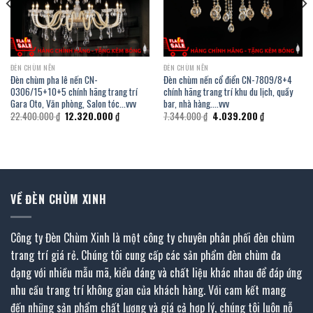
ĐÈN CHÙM NẾN
ĐÈN CHÙM NẾN
Đèn chùm pha lê nến CN-
Đèn chùm nến cổ điển CN-7809/8+4
0306/15+10+5 chính hãng trang trí
chính hãng trang trí khu du lịch, quầy
Gara Oto, Văn phòng, Salon tóc…vvv
bar, nhà hàng….vvv
Giá
Giá
Giá
Giá
22.400.000
₫
12.320.000
₫
7.344.000
₫
4.039.200
₫
gốc
hiện
gốc
hiện
là:
tại
là:
tại
22.400.000 ₫.
là:
7.344.000 ₫.
là:
₫.
12.320.000 ₫.
4.039.200 ₫.
VỀ ĐÈN CHÙM XINH
Công ty Đèn Chùm Xinh là một công ty chuyên phân phối đèn chùm
trang trí giá rẻ. Chúng tôi cung cấp các sản phẩm đèn chùm đa
dạng với nhiều mẫu mã, kiểu dáng và chất liệu khác nhau để đáp ứng
nhu cầu trang trí không gian của khách hàng. Với cam kết mang
đến những sản phẩm chất lượng và giá cả hợp lý, chúng tôi luôn nỗ