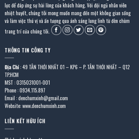
lực để đáp ứng sự hài lòng của khách hàng. Với đội ngũ nhân viên
nhiệt huyết, chúng tôi mong muốn mang đến một không gian sống
và làm việc thú vị và ấn tượng qua ánh sáng lung linh từ đèn chùm
trang trí của chúng tôi.
THÔNG TIN CÔNG TY
Địa Chỉ
: 49 TÂN THỚI NHẤT 01 – KP6 – P. TÂN THỚI NHẤT – Q12
TP.HCM
MST : 0315031001-001
Phone : 0934.115.897
Email : denchumxinh@gmail.com
Website: www.denchumxinh.com
LIÊN KẾT HỮU ÍCH