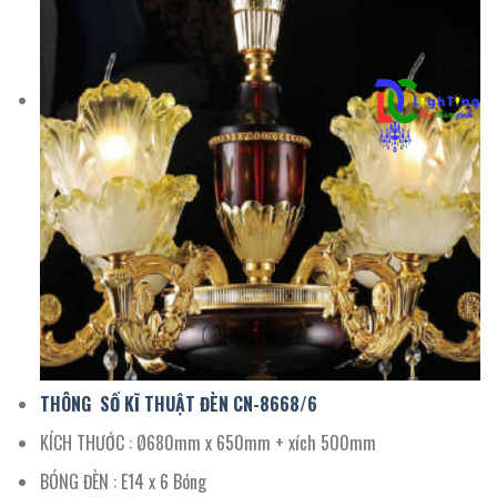
THÔNG SỐ KĨ THUẬT ĐÈN CN-
8668
/
6
KÍCH THƯỚC : Ø680mm x 650mm + xích 500mm
BÓNG ĐÈN : E14 x 6 Bóng