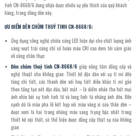
2.638.350 ₫.
tinh CN-8668/6 đang nhận được nhiều sự yêu thích của quý khách
hàng, trong dòng đèn này.
ƯU ĐIỂM ĐÈN CHÙM THUỶ TINH CN-8668/6:
Ứng dụng công nghệ chiếu sáng LED hiện đại cho chất lượng ánh
sáng vượt trội cùng chỉ số hoàn màu CRI cao đem tới cảm giác
vô cùng chân thực
Đèn chùm thuỷ tinh
CN-
8668/
6
giúp nâng tầm đẳng cấp và
nghệ thuật cho không gian: Thiết kế độc đáo với sự tỉ mỉ đến
từng chi tiết, các thanh đèn với hoạ tiết điêu khắc tỉ mỉ gắn
theo tầng tạo nét độc đáo, bắt mắt – là điểm nhấn thu hút mọi
ánh nhìn bởi sự tinh tinh tế và lung linh từ những ánh đèn. Bên
cạnh đó là màu pha lê kết hợp với màu vàng xi của thân đèn –
được xem là hai trong những màu sang trọng bậc nhất trong
thiết kế nội thất, sẽ thể hiện được đẳng cấp thật sự của không
gian