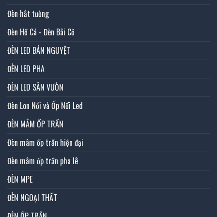
Đèn hắt tường
Đèn Hồ Cá - Đèn Bãi Cỏ
ĐÈN LED BÁN NGUYỆT
ĐÈN LED PHA
ĐÈN LED SÂN VƯỜN
Đèn Lon Nổi và Ốp Nổi Led
ĐÈN MÂM ỐP TRẦN
Đèn mâm ốp trần hiện đại
Đèn mâm ốp trần pha lê
ĐÈN MPE
ĐÈN NGOẠI THẤT
ĐÈN ỐP TRẦN