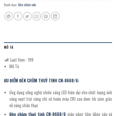
Danh mục:
Đèn chùm nến
MÔ TẢ
Lượt Xem :
199
Mô Tả
ƯU ĐIỂM ĐÈN CHÙM THUỶ TINH CN-8668/6:
Ứng dụng công nghệ chiếu sáng LED hiện đại cho chất lượng ánh
sáng vượt trội cùng chỉ số hoàn màu CRI cao đem tới cảm giác
vô cùng chân thực
Đèn chùm thuỷ tinh
CN-
8668/
6
giúp nâng tầm đẳng cấp và