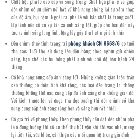
Chất liệu pha lê cao cấp và sang trọng: Chất liệu pha lê sẽ giúp
đèn chùm có ưu điểm nổi bật về khả năng chống lại sự xâm nhập
của độ ẩm, bụi bặm. Ngoài ra, pha lê với bản chất là trong suốt,
lấp lánh nên sẽ có sự tán xạ ánh sáng tốt, giúp cho loại đèn này
tạo ra ánh sáng lung linh, lộng lẫy gây thu hút mọi ánh nhìn
Đèn chùm thuỷ tinh trang trí
phòng khách
CN
-8668/
6
có tuổi
thọ cao: Tuổi thọ sử dụng lên đến hàng chục nghìn giờ chiếu
sáng, hạn chế các hư hỏng phát sinh với chế độ bảo hành 24
tháng
Có khả năng cung cấp ánh sáng tốt: Những không gian trên trần
cao thường có diện tích khá rộng, các loại đèn trang trí thông
thường không thể nào cung cấp đủ ánh sáng cho không gian đó.
Với kích thước lớn và được thả dọc xuống thì đèn chùm có khả
năng cung cấp ánh sáng rộng hơn và sáng hơn rất nhiều
Có giá trị về phong thủy: Theo phong thủy nếu đặt đèn chùm pha
lê ở đúng hướng thì sẽ có thể thu hút vận khí tốt vào nhà, mang
lại tiền tài, sức khỏe, cải thiện các mối quan hệ trong gia đình