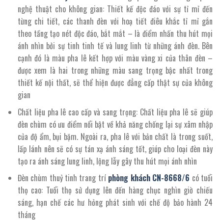
nghệ thuật cho không gian: Thiết kế độc đáo với sự tỉ mỉ đến
từng chi tiết, các thanh đèn với hoạ tiết điêu khắc tỉ mỉ gắn
theo tầng tạo nét độc đáo, bắt mắt – là điểm nhấn thu hút mọi
ánh nhìn bởi sự tinh tinh tế và lung linh từ những ánh đèn. Bên
cạnh đó là màu pha lê kết hợp với màu vàng xi của thân đèn –
được xem là hai trong những màu sang trọng bậc nhất trong
thiết kế nội thất, sẽ thể hiện được đẳng cấp thật sự của không
gian
Chất liệu pha lê cao cấp và sang trọng: Chất liệu pha lê sẽ giúp
đèn chùm có ưu điểm nổi bật về khả năng chống lại sự xâm nhập
của độ ẩm, bụi bặm. Ngoài ra, pha lê với bản chất là trong suốt,
lấp lánh nên sẽ có sự tán xạ ánh sáng tốt, giúp cho loại đèn này
tạo ra ánh sáng lung linh, lộng lẫy gây thu hút mọi ánh nhìn
Đèn chùm thuỷ tinh trang trí
phòng khách
CN
-8668/
6
có tuổi
thọ cao: Tuổi thọ sử dụng lên đến hàng chục nghìn giờ chiếu
sáng, hạn chế các hư hỏng phát sinh với chế độ bảo hành 24
tháng