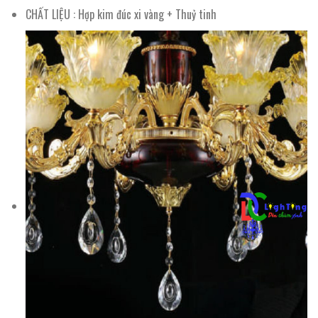
CHẤT LIỆU : Hợp kim đúc xi vàng + Thuỷ tinh