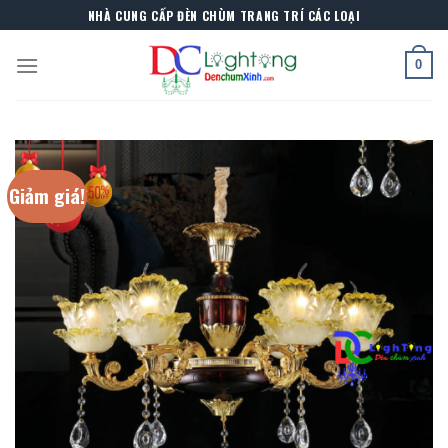
Skip
NHÀ CUNG CẤP ĐÈN CHÙM TRANG TRÍ CÁC LOẠI
to
content
0
Giảm giá!