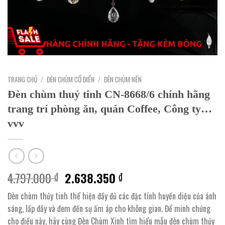
TRANG CHỦ
/
ĐÈN CHÙM CỔ ĐIỂN
/
ĐÈN CHÙM NẾN
Đèn chùm thuỷ tinh CN-8668/6 chính hãng
trang trí phòng ăn, quán Coffee, Công ty…
vvv
Giá
Giá
4.797.000
2.638.350
₫
₫
gốc
hiện
Đèn chùm thủy tinh thể hiện đầy đủ các đặc tính huyền diệu của ánh
là:
tại
sáng, lấp đầy và đem đến sự ấm áp cho không gian. Để minh chứng
4.797.000 ₫.
là:
cho điều này, hãy cùng Đèn Chùm Xinh tìm hiểu mẫu đèn chùm thủy