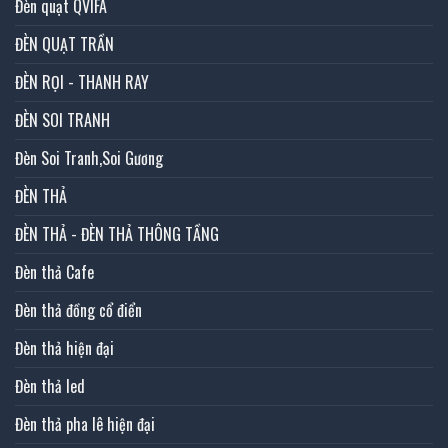
Đèn quạt QVIFA
ĐÈN QUẠT TRẦN
ĐÈN RỌI - THANH RAY
ĐÈN SOI TRANH
Đèn Soi Tranh,Soi Gương
ĐÈN THẢ
ĐÈN THẢ - ĐÈN THẢ THÔNG TẦNG
Đèn thả Cafe
Đèn thả đồng cổ điển
Đèn thả hiện đại
Đèn thả led
Đèn thả pha lê hiện đại