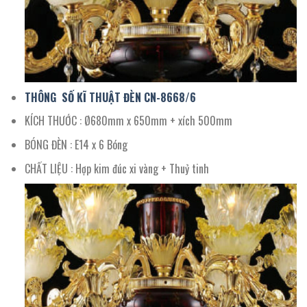
THÔNG SỐ KĨ THUẬT ĐÈN CN-
8668
/
6
KÍCH THƯỚC : Ø680mm x 650mm + xích 500mm
BÓNG ĐÈN : E14 x 6 Bóng
CHẤT LIỆU : Hợp kim đúc xi vàng + Thuỷ tinh