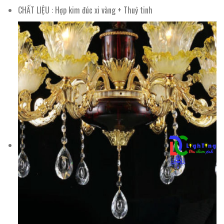
CHẤT LIỆU : Hợp kim đúc xi vàng + Thuỷ tinh