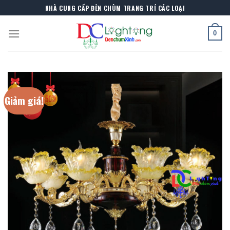
Skip
NHÀ CUNG CẤP ĐÈN CHÙM TRANG TRÍ CÁC LOẠI
to
content
0
Giảm giá!