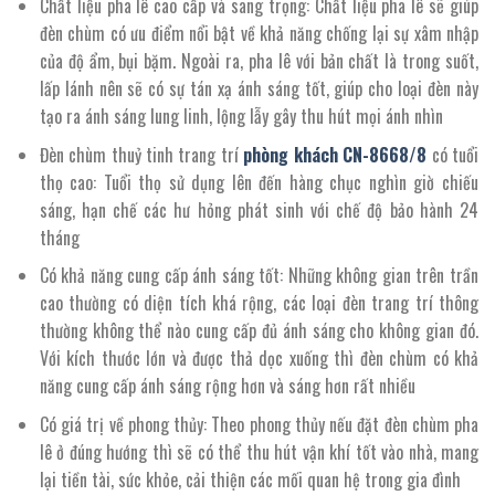
Chất liệu pha lê cao cấp và sang trọng: Chất liệu pha lê sẽ giúp
đèn chùm có ưu điểm nổi bật về khả năng chống lại sự xâm nhập
của độ ẩm, bụi bặm. Ngoài ra, pha lê với bản chất là trong suốt,
lấp lánh nên sẽ có sự tán xạ ánh sáng tốt, giúp cho loại đèn này
tạo ra ánh sáng lung linh, lộng lẫy gây thu hút mọi ánh nhìn
Đèn chùm thuỷ tinh trang trí
phòng khách
CN
-8668/
8
có tuổi
thọ cao: Tuổi thọ sử dụng lên đến hàng chục nghìn giờ chiếu
sáng, hạn chế các hư hỏng phát sinh với chế độ bảo hành 24
tháng
Có khả năng cung cấp ánh sáng tốt: Những không gian trên trần
cao thường có diện tích khá rộng, các loại đèn trang trí thông
thường không thể nào cung cấp đủ ánh sáng cho không gian đó.
Với kích thước lớn và được thả dọc xuống thì đèn chùm có khả
năng cung cấp ánh sáng rộng hơn và sáng hơn rất nhiều
Có giá trị về phong thủy: Theo phong thủy nếu đặt đèn chùm pha
lê ở đúng hướng thì sẽ có thể thu hút vận khí tốt vào nhà, mang
lại tiền tài, sức khỏe, cải thiện các mối quan hệ trong gia đình