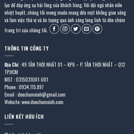
lực để đáp ứng sự hài lòng của khách hàng. Với đội ngũ nhân viên
nhiệt huyết, chúng tôi mong muốn mang đến một không gian sống
và làm việc thú vị và ấn tượng qua ánh sáng lung linh từ đèn chùm
trang trí của chúng tôi.
THÔNG TIN CÔNG TY
Địa Chỉ
: 49 TÂN THỚI NHẤT 01 – KP6 – P. TÂN THỚI NHẤT – Q12
TP.HCM
MST : 0315031001-001
Phone : 0934.115.897
Email : denchumxinh@gmail.com
Website: www.denchumxinh.com
LIÊN KẾT HỮU ÍCH