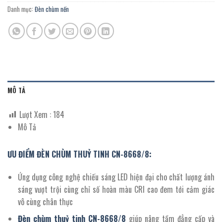
Danh mục:
Đèn chùm nến
MÔ TẢ
Lượt Xem :
184
Mô Tả
ƯU ĐIỂM ĐÈN CHÙM THUỶ TINH CN-8668/8:
Ứng dụng công nghệ chiếu sáng LED hiện đại cho chất lượng ánh
sáng vượt trội cùng chỉ số hoàn màu CRI cao đem tới cảm giác
vô cùng chân thực
Đèn chùm thuỷ tinh
CN-
8668/8
giúp nâng tầm đẳng cấp và