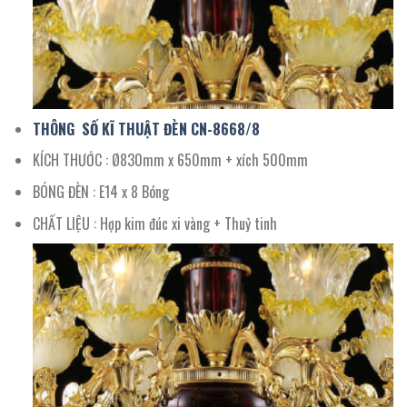
THÔNG SỐ KĨ THUẬT ĐÈN CN-
8668
/
8
KÍCH THƯỚC : Ø830mm x 650mm + xích 500mm
BÓNG ĐÈN : E14 x 8 Bóng
CHẤT LIỆU : Hợp kim đúc xi vàng + Thuỷ tinh