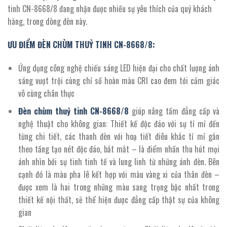
3.346.200 ₫.
tinh CN-8668/8 đang nhận được nhiều sự yêu thích của quý khách
hàng, trong dòng đèn này.
ƯU ĐIỂM ĐÈN CHÙM THUỶ TINH CN-8668/8:
Ứng dụng công nghệ chiếu sáng LED hiện đại cho chất lượng ánh
sáng vượt trội cùng chỉ số hoàn màu CRI cao đem tới cảm giác
vô cùng chân thực
Đèn chùm thuỷ tinh
CN-
8668/8
giúp nâng tầm đẳng cấp và
nghệ thuật cho không gian: Thiết kế độc đáo với sự tỉ mỉ đến
từng chi tiết, các thanh đèn với hoạ tiết điêu khắc tỉ mỉ gắn
theo tầng tạo nét độc đáo, bắt mắt – là điểm nhấn thu hút mọi
ánh nhìn bởi sự tinh tinh tế và lung linh từ những ánh đèn. Bên
cạnh đó là màu pha lê kết hợp với màu vàng xi của thân đèn –
được xem là hai trong những màu sang trọng bậc nhất trong
thiết kế nội thất, sẽ thể hiện được đẳng cấp thật sự của không
gian