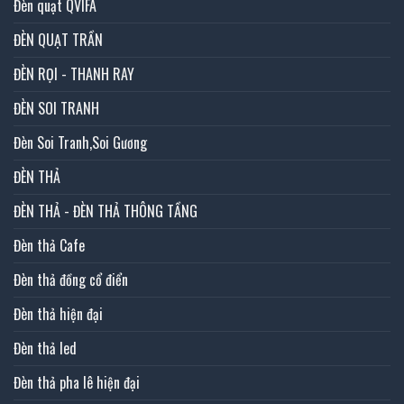
Đèn quạt QVIFA
ĐÈN QUẠT TRẦN
ĐÈN RỌI - THANH RAY
ĐÈN SOI TRANH
Đèn Soi Tranh,Soi Gương
ĐÈN THẢ
ĐÈN THẢ - ĐÈN THẢ THÔNG TẦNG
Đèn thả Cafe
Đèn thả đồng cổ điển
Đèn thả hiện đại
Đèn thả led
Đèn thả pha lê hiện đại