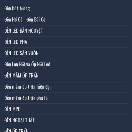
Đèn hắt tường
Đèn Hồ Cá - Đèn Bãi Cỏ
ĐÈN LED BÁN NGUYỆT
ĐÈN LED PHA
ĐÈN LED SÂN VƯỜN
Đèn Lon Nổi và Ốp Nổi Led
ĐÈN MÂM ỐP TRẦN
Đèn mâm ốp trần hiện đại
Đèn mâm ốp trần pha lê
ĐÈN MPE
ĐÈN NGOẠI THẤT
ĐÈN ỐP TRẦN