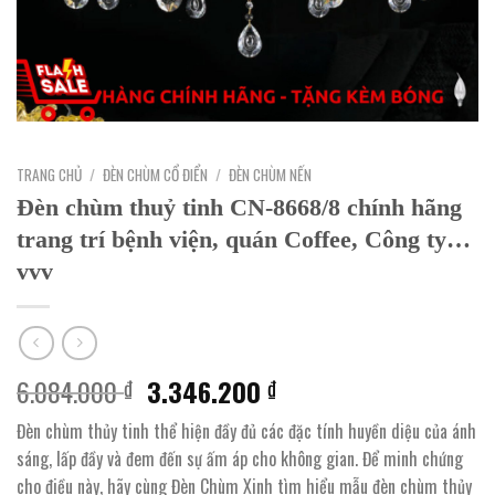
TRANG CHỦ
/
ĐÈN CHÙM CỔ ĐIỂN
/
ĐÈN CHÙM NẾN
Đèn chùm thuỷ tinh CN-8668/8 chính hãng
trang trí bệnh viện, quán Coffee, Công ty…
vvv
Giá
Giá
6.084.000
3.346.200
₫
₫
gốc
hiện
Đèn chùm thủy tinh thể hiện đầy đủ các đặc tính huyền diệu của ánh
là:
tại
sáng, lấp đầy và đem đến sự ấm áp cho không gian. Để minh chứng
6.084.000 ₫.
là:
cho điều này, hãy cùng Đèn Chùm Xinh tìm hiểu mẫu đèn chùm thủy