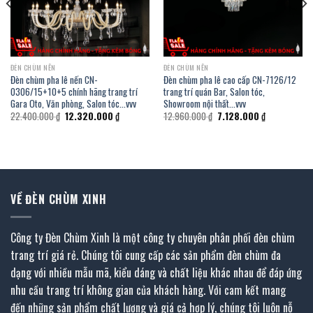
ĐÈN CHÙM NẾN
ĐÈN CHÙM NẾN
Đèn chùm pha lê nến CN-
Đèn chùm pha lê cao cấp CN-7126/12
0306/15+10+5 chính hãng trang trí
trang trí quán Bar, Salon tóc,
Gara Oto, Văn phòng, Salon tóc…vvv
Showroom nội thất…vvv
Giá
Giá
Giá
Giá
22.400.000
₫
12.320.000
₫
12.960.000
₫
7.128.000
₫
gốc
hiện
gốc
hiện
là:
tại
là:
tại
22.400.000 ₫.
là:
12.960.000 ₫.
là:
00 ₫.
12.320.000 ₫.
7.128.000 ₫.
VỀ ĐÈN CHÙM XINH
Công ty Đèn Chùm Xinh là một công ty chuyên phân phối đèn chùm
trang trí giá rẻ. Chúng tôi cung cấp các sản phẩm đèn chùm đa
dạng với nhiều mẫu mã, kiểu dáng và chất liệu khác nhau để đáp ứng
nhu cầu trang trí không gian của khách hàng. Với cam kết mang
đến những sản phẩm chất lượng và giá cả hợp lý, chúng tôi luôn nỗ