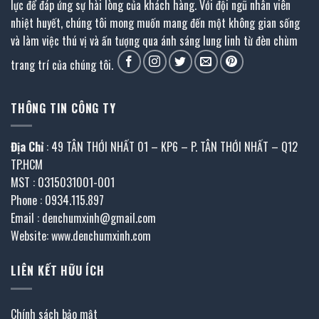
lực để đáp ứng sự hài lòng của khách hàng. Với đội ngũ nhân viên
nhiệt huyết, chúng tôi mong muốn mang đến một không gian sống
và làm việc thú vị và ấn tượng qua ánh sáng lung linh từ đèn chùm
trang trí của chúng tôi.
THÔNG TIN CÔNG TY
Địa Chỉ
: 49 TÂN THỚI NHẤT 01 – KP6 – P. TÂN THỚI NHẤT – Q12
TP.HCM
MST : 0315031001-001
Phone : 0934.115.897
Email : denchumxinh@gmail.com
Website: www.denchumxinh.com
LIÊN KẾT HỮU ÍCH
Chính sách bảo mật