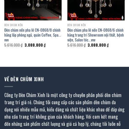
ĐÈN CHÙM NẾN
ĐÈN CHÙM NẾN
Đèn chùm nến pha lê CN-0868/8 chính
Đèn chùm pha lê nến CN-0868/6 chính
hãng lắp phòng ngủ, quán Coffee, Spa…
hãng trang trí Showroom nội thất, bệnh
vvv
viện, Salon tóc…vvv
Giá
Giá
Giá
Giá
5.616.000
₫
3.088.800
₫
5.616.000
₫
3.088.800
₫
gốc
hiện
gốc
hiện
là:
tại
là:
tại
5.616.000 ₫.
là:
5.616.000 ₫.
là:
.
3.088.800 ₫.
3.088.800 ₫.
VỀ ĐÈN CHÙM XINH
Công ty Đèn Chùm Xinh là một công ty chuyên phân phối đèn chùm
trang trí giá rẻ. Chúng tôi cung cấp các sản phẩm đèn chùm đa
dạng với nhiều mẫu mã, kiểu dáng và chất liệu khác nhau để đáp ứng
nhu cầu trang trí không gian của khách hàng. Với cam kết mang
đến những sản phẩm chất lượng và giá cả hợp lý, chúng tôi luôn nỗ