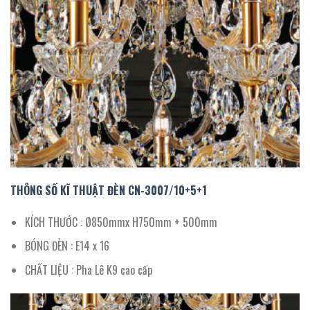
THÔNG SỐ KĨ THUẬT ĐÈN CN
-3007
/
10+5+1
KÍCH THƯỚC : Ø850mmx H750mm + 500mm
BÓNG ĐÈN : E14 x 16
CHẤT LIỆU : Pha Lê K9 cao cấp