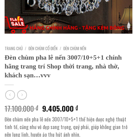
TRANG CHỦ
/
ĐÈN CHÙM CỔ ĐIỂN
/
ĐÈN CHÙM NẾN
Đèn chùm pha lê nến 3007/10+5+1 chính
hãng trang trí Shop thời trang, nhà thờ,
khách sạn…vvv
Giá
Giá
17.100.000
9.405.000
₫
₫
gốc
hiện
Đèn chùm nến pha lê nến 3007/10+5+1 thể hiện được nghệ thuật
là:
tại
tinh tế, cũng như vẻ đẹp sang trọng, quý phái, giúp không gian trở
17.100.000 ₫.
là:
nên lung linh, huyền ảo thu hút ánh nhìn.