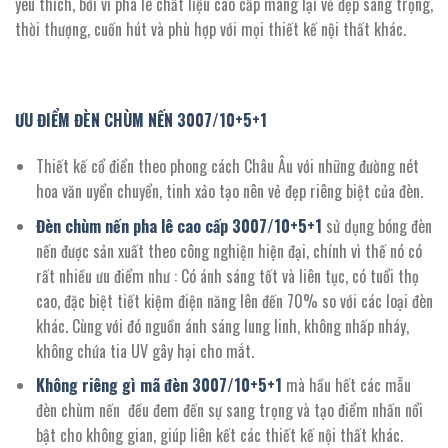
yêu thích, bởi vì pha lê chất liệu cao cấp mang lại vẻ đẹp sang trọng,
thời thượng, cuốn hút và phù hợp với mọi thiết kế nội thất khác.
ƯU ĐIỂM ĐÈN CHÙM NẾN
3007
/
10+5+1
Thiết kế cổ điển theo phong cách Châu Âu với những đường nét
hoa văn uyển chuyển, tinh xảo tạo nên vẻ đẹp riêng biệt của đèn.
Đèn chùm nến pha lê cao cấp
3007
/10+5+1
sử dụng bóng đèn
nến được sản xuất theo công nghiện hiện đại, chính vì thế nó có
rất nhiều ưu điểm như : Có ánh sáng tốt và liên tục, có tuổi thọ
cao, đặc biệt tiết kiệm điện năng lên đến 70% so với các loại đèn
khác. Cùng với đó nguồn ánh sáng lung linh, không nhấp nháy,
không chứa tia UV gây hại cho mắt.
Không riêng gì mã đèn
3007/10+5+1
mà hầu hết các mẫu
đèn chùm nến đều đem đến sự sang trọng và tạo điểm nhấn nổi
bật cho không gian, giúp liên kết các thiết kế nội thất khác.