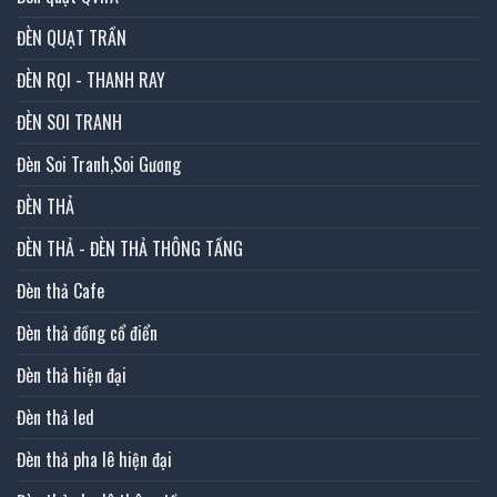
ĐÈN QUẠT TRẦN
ĐÈN RỌI - THANH RAY
ĐÈN SOI TRANH
Đèn Soi Tranh,Soi Gương
ĐÈN THẢ
ĐÈN THẢ - ĐÈN THẢ THÔNG TẦNG
Đèn thả Cafe
Đèn thả đồng cổ điển
Đèn thả hiện đại
Đèn thả led
Đèn thả pha lê hiện đại