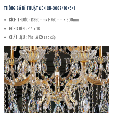
THÔNG SỐ KĨ THUẬT ĐÈN CN
-3007
/
10+5+1
KÍCH THƯỚC : Ø850mmx H750mm + 500mm
BÓNG ĐÈN : E14 x 16
CHẤT LIỆU : Pha Lê K9 cao cấp