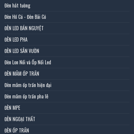
Đèn hắt tường
Đèn Hồ Cá - Đèn Bãi Cỏ
ĐÈN LED BÁN NGUYỆT
ĐÈN LED PHA
ĐÈN LED SÂN VƯỜN
Đèn Lon Nổi và Ốp Nổi Led
ĐÈN MÂM ỐP TRẦN
Đèn mâm ốp trần hiện đại
Đèn mâm ốp trần pha lê
ĐÈN MPE
ĐÈN NGOẠI THẤT
ĐÈN ỐP TRẦN