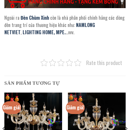
Ngoài ra
Đèn Chùm Xinh
còn là nhà phân phối chính hãng các dòng
đèn trang trí của thương hiệu khác như:
NAMLONG
NETVIET
,
LIGHTING HOME,
MPE.
…vvv.
Rate this product
SẢN PHẨM TƯƠNG TỰ
Giảm giá!
Giảm giá!