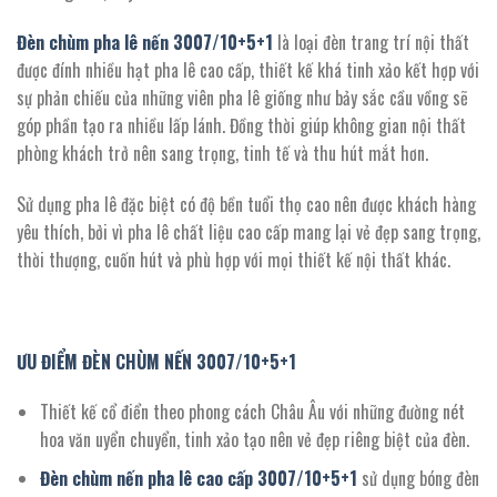
9.405.000 ₫.
Đèn chùm pha lê nến
3007
/
10+5+1
là loại đèn trang trí nội thất
được đính nhiều hạt pha lê cao cấp, thiết kế khá tinh xảo kết hợp với
sự phản chiếu của những viên pha lê giống như bảy sắc cầu vồng sẽ
góp phần tạo ra nhiều lấp lánh. Đồng thời giúp không gian nội thất
phòng khách trở nên sang trọng, tinh tế và thu hút mắt hơn.
Sử dụng pha lê đặc biệt có độ bền tuổi thọ cao nên được khách hàng
yêu thích, bởi vì pha lê chất liệu cao cấp mang lại vẻ đẹp sang trọng,
thời thượng, cuốn hút và phù hợp với mọi thiết kế nội thất khác.
ƯU ĐIỂM ĐÈN CHÙM NẾN
3007
/
10+5+1
Thiết kế cổ điển theo phong cách Châu Âu với những đường nét
hoa văn uyển chuyển, tinh xảo tạo nên vẻ đẹp riêng biệt của đèn.
Đèn chùm nến pha lê cao cấp
3007
/10+5+1
sử dụng bóng đèn