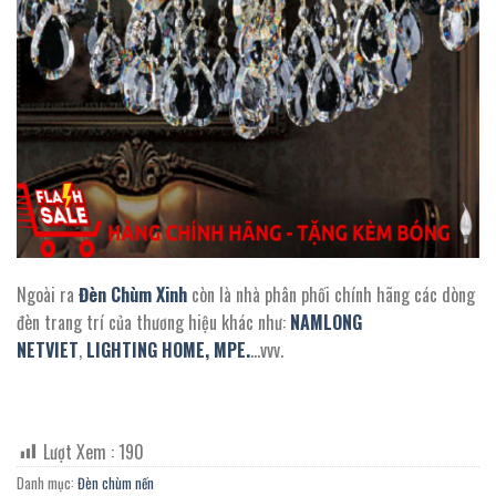
Ngoài ra
Đèn Chùm Xinh
còn là nhà phân phối chính hãng các dòng
đèn trang trí của thương hiệu khác như:
NAMLONG
NETVIET
,
LIGHTING HOME,
MPE.
…vvv.
Lượt Xem :
190
Danh mục:
Đèn chùm nến