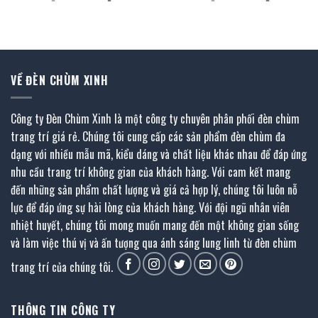
gốc
hiện
gốc
hiện
là:
tại
là:
tại
3.780.000 ₫.
là:
15.120.000 ₫.
là:
₫.
2.079.000 ₫.
8.316.000 ₫.
VỀ ĐÈN CHÙM XINH
Công ty Đèn Chùm Xinh là một công ty chuyên phân phối đèn chùm
trang trí giá rẻ. Chúng tôi cung cấp các sản phẩm đèn chùm đa
dạng với nhiều mẫu mã, kiểu dáng và chất liệu khác nhau để đáp ứng
nhu cầu trang trí không gian của khách hàng. Với cam kết mang
đến những sản phẩm chất lượng và giá cả hợp lý, chúng tôi luôn nỗ
lực để đáp ứng sự hài lòng của khách hàng. Với đội ngũ nhân viên
nhiệt huyết, chúng tôi mong muốn mang đến một không gian sống
và làm việc thú vị và ấn tượng qua ánh sáng lung linh từ đèn chùm
trang trí của chúng tôi.
THÔNG TIN CÔNG TY