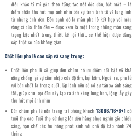
điêu khắc tỉ mỉ gắn theo tầng tạo nét độc đáo, bắt mắt – là
điểm nhấn thu hút mọi ánh nhìn bởi sự tinh tinh tế và lung linh
từ những ánh đèn. Bên cạnh đó là màu pha lê kết hợp với màu
vàng xi của thân đèn – được xem là một trong những màu sang
trọng bậc nhất trong thiết kế nội thất, sẽ thể hiện được đẳng
cấp thật sự của không gian
Chất liệu pha lê cao cấp và sang trọng:
Chất liệu pha lê sẽ giúp đèn chùm có ưu điểm nổi bật về khả
năng chống lại sự xâm nhập của độ ẩm, bụi bặm. Ngoài ra, pha lê
với bản chất là trong suốt, lấp lánh nên sẽ có sự tán xạ ánh sáng
tốt, giúp cho loại đèn này tạo ra ánh sáng lung linh, lộng lẫy gây
thu hút mọi ánh nhìn
Đèn chùm pha lê nến trang trí phòng khách
13086
/
16
+
8+1
có
tuổi thọ cao: Tuổi thọ sử dụng lên đến hàng chục nghìn giờ chiếu
sáng, hạn chế các hư hỏng phát sinh với chế độ bảo hành 24
tháng