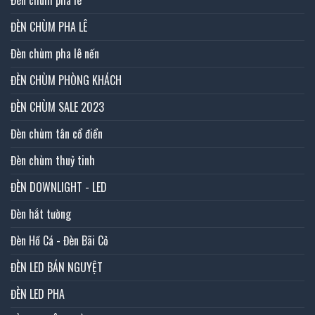
Đèn chùm pha lê
ĐÈN CHÙM PHA LÊ
Đèn chùm pha lê nến
ĐÈN CHÙM PHÒNG KHÁCH
ĐÈN CHÙM SALE 2023
Đèn chùm tân cổ điển
Đèn chùm thuỷ tinh
ĐÈN DOWNLIGHT - LED
Đèn hắt tường
Đèn Hồ Cá - Đèn Bãi Cỏ
ĐÈN LED BÁN NGUYỆT
ĐÈN LED PHA