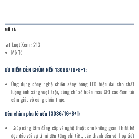
MÔ TẢ
Lượt Xem :
213
Mô Tả
ƯU ĐIỂM ĐÈN CHÙM NẾN 13086/16+8+1:
Ứng dụng công nghệ chiếu sáng bóng LED hiện đại cho chất
lượng ánh sáng vượt trội, cùng chỉ số hoàn màu CRI cao đem tới
cảm giác vô cùng chân thực.
Đèn chùm pha lê nến 13086/
16+
8
+
1
:
Giúp nâng tầm đẳng cấp và nghệ thuật cho không gian. Thiết kế
độc đáo với sự tỉ mỉ đến từng chi tiết, các thanh đèn với hoạ tiết