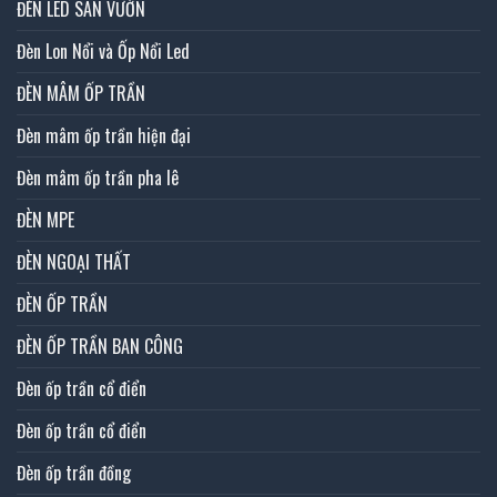
ĐÈN LED SÂN VƯỜN
Đèn Lon Nổi và Ốp Nổi Led
ĐÈN MÂM ỐP TRẦN
Đèn mâm ốp trần hiện đại
Đèn mâm ốp trần pha lê
ĐÈN MPE
ĐÈN NGOẠI THẤT
ĐÈN ỐP TRẦN
ĐÈN ỐP TRẦN BAN CÔNG
Đèn ốp trần cổ điển
Đèn ốp trần cổ điển
Đèn ốp trần đồng