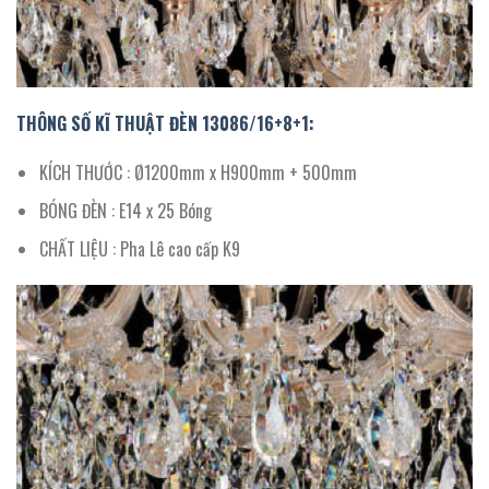
THÔNG SỐ KĨ THUẬT ĐÈN 13086/16+8+1:
KÍCH THƯỚC : Ø1200mm x H900mm + 500mm
BÓNG ĐÈN : E14 x 25 Bóng
CHẤT LIỆU : Pha Lê cao cấp K9