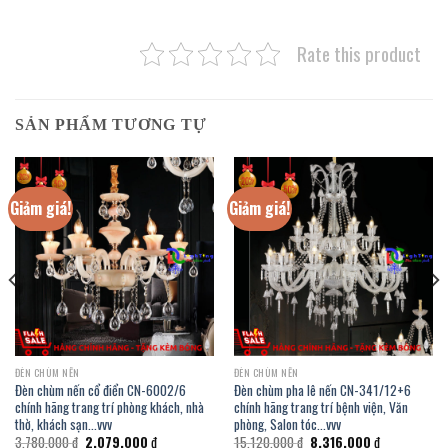
Rate this product
SẢN PHẨM TƯƠNG TỰ
Giảm giá!
Giảm giá!
ĐÈN CHÙM NẾN
ĐÈN CHÙM NẾN
Đèn chùm nến cổ điển CN-6002/6
Đèn chùm pha lê nến CN-341/12+6
chính hãng trang trí phòng khách, nhà
chính hãng trang trí bệnh viện, Văn
thờ, khách sạn…vvv
phòng, Salon tóc…vvv
Giá
Giá
Giá
Giá
3.780.000
₫
2.079.000
₫
15.120.000
₫
8.316.000
₫