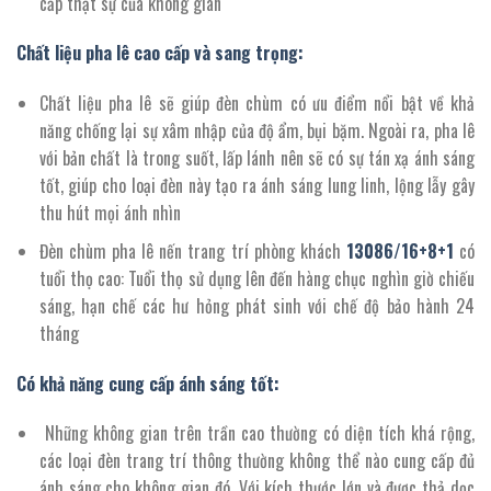
cấp thật sự của không gian
Chất liệu pha lê cao cấp và sang trọng:
Chất liệu pha lê sẽ giúp đèn chùm có ưu điểm nổi bật về khả
năng chống lại sự xâm nhập của độ ẩm, bụi bặm. Ngoài ra, pha lê
với bản chất là trong suốt, lấp lánh nên sẽ có sự tán xạ ánh sáng
tốt, giúp cho loại đèn này tạo ra ánh sáng lung linh, lộng lẫy gây
thu hút mọi ánh nhìn
Đèn chùm pha lê nến trang trí phòng khách
13086
/
16
+
8+1
có
tuổi thọ cao: Tuổi thọ sử dụng lên đến hàng chục nghìn giờ chiếu
sáng, hạn chế các hư hỏng phát sinh với chế độ bảo hành 24
tháng
Có khả năng cung cấp ánh sáng tốt:
Những không gian trên trần cao thường có diện tích khá rộng,
các loại đèn trang trí thông thường không thể nào cung cấp đủ
ánh sáng cho không gian đó. Với kích thước lớn và được thả dọc