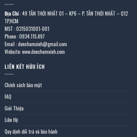
Địa Chỉ
: 49 TÂN THỚI NHẤT 01 – KP6 – P. TÂN THỚI NHẤT – Q12
TP.HCM
MST : 0315031001-001
Phone : 0934.115.897
Email : denchumxinh@gmail.com
Website: www.denchumxinh.com
LIÊN KẾT HỮU ÍCH
Chính sách bảo mật
FAQ
Giới Thiệu
Liên Hệ
Quy định đổi trả và bảo hành