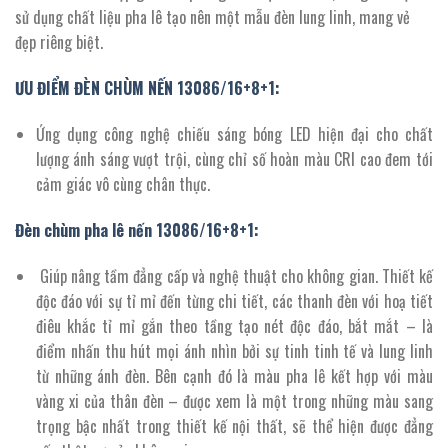
19.437.000 ₫.
sử dụng chất liệu pha lê tạo nên một mẫu đèn lung linh, mang vẻ
đẹp riêng biệt.
ƯU ĐIỂM ĐÈN CHÙM NẾN 13086/16+8+1:
Ứng dụng công nghệ chiếu sáng bóng LED hiện đại cho chất
lượng ánh sáng vượt trội, cùng chỉ số hoàn màu CRI cao đem tới
cảm giác vô cùng chân thực.
Đèn chùm pha lê nến 13086/
16+
8
+
1
:
Giúp nâng tầm đẳng cấp và nghệ thuật cho không gian. Thiết kế
độc đáo với sự tỉ mỉ đến từng chi tiết, các thanh đèn với hoạ tiết
điêu khắc tỉ mỉ gắn theo tầng tạo nét độc đáo, bắt mắt – là
điểm nhấn thu hút mọi ánh nhìn bởi sự tinh tinh tế và lung linh
từ những ánh đèn. Bên cạnh đó là màu pha lê kết hợp với màu
vàng xi của thân đèn – được xem là một trong những màu sang
trọng bậc nhất trong thiết kế nội thất, sẽ thể hiện được đẳng