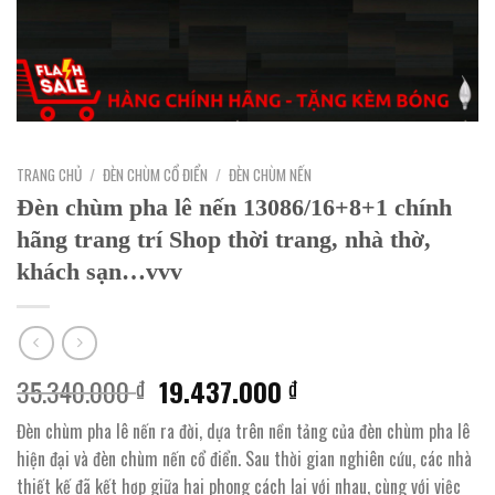
TRANG CHỦ
/
ĐÈN CHÙM CỔ ĐIỂN
/
ĐÈN CHÙM NẾN
Đèn chùm pha lê nến 13086/16+8+1 chính
hãng trang trí Shop thời trang, nhà thờ,
khách sạn…vvv
Giá
Giá
35.340.000
19.437.000
₫
₫
gốc
hiện
Đèn chùm pha lê nến ra đời, dựa trên nền tảng của đèn chùm pha lê
là:
tại
hiện đại và đèn chùm nến cổ điển. Sau thời gian nghiên cứu, các nhà
35.340.000 ₫.
là:
thiết kế đã kết hợp giữa hai phong cách lại với nhau, cùng với việc