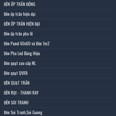
ĐÈN ỐP TRẦN ĐỒNG
Đèn ốp trần hiện đại
ĐÈN ỐP TRẦN HIỆN ĐẠI
Đèn ốp trần pha lê
Đèn Panel 60x60 và Đèn 1m2
Đèn Pha Led Bảng Hiệu
Đèn quạt cao cấp NL
Đèn quạt QVIFA
ĐÈN QUẠT TRẦN
ĐÈN RỌI - THANH RAY
ĐÈN SOI TRANH
Đèn Soi Tranh,Soi Gương