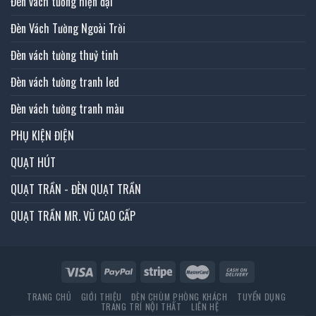
Đèn vách tường hiện đại
Đèn Vách Tường Ngoài Trời
Đèn vách tường thuỷ tinh
Đèn vách tường tranh led
Đèn vách tường tranh màu
PHỤ KIỆN ĐIỆN
QUẠT HÚT
QUẠT TRẦN - ĐÈN QUẠT TRẦN
QUẠT TRẦN MR. VŨ CAO CẤP
TRANG CHỦ
GIỚI THIỆU
ĐÈN CHÙM PHÒNG KHÁCH
TUYỂN DỤNG
TRANG TRÍ NỘI THẤT
LIÊN HỆ