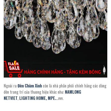
Ngoài ra
Đèn Chùm Xinh
còn là nhà phân phối chính hãng các dòng
đèn trang trí của thương hiệu khác như:
NAMLONG
NETVIET
,
LIGHTING HOME,
MPE.
…vvv.