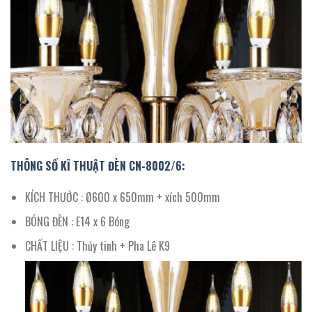
THÔNG SỐ KĨ THUẬT ĐÈN CN-8002/
6
:
KÍCH THƯỚC : Ø600 x 650mm + xích 500mm
BÓNG ĐÈN : E14 x 6 Bóng
CHẤT LIỆU : Thủy tinh + Pha Lê K9