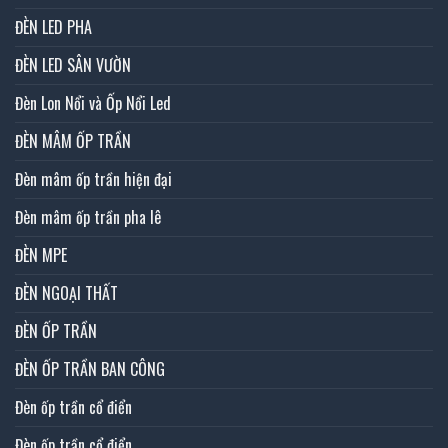
ĐÈN LED PHA
ĐÈN LED SÂN VƯỜN
Đèn Lon Nổi và Ốp Nổi Led
ĐÈN MÂM ỐP TRẦN
Đèn mâm ốp trần hiện đại
Đèn mâm ốp trần pha lê
ĐÈN MPE
ĐÈN NGOẠI THẤT
ĐÈN ỐP TRẦN
ĐÈN ỐP TRẦN BAN CÔNG
Đèn ốp trần cổ điển
Đèn ốp trần cổ điển