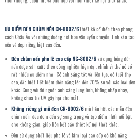
thời thượng, cuốn hút và phù hợp với mọi thiết kế nội thất khác.
ƯU ĐIỂM ĐÈN CHÙM NẾN CN-8002/
6
Thiết kế cổ điển theo phong
cách Châu Âu với những đường nét hoa văn uyển chuyển, tinh xảo tạo
nên vẻ đẹp riêng biệt của đèn.
Đèn chùm nến pha lê cao cấp NC-
8002
/
6
sử dụng bóng đèn
nến được sản xuất theo công nghiện hiện đại, chính vì thế nó có
rất nhiều ưu điểm như : Có ánh sáng tốt và liên tục, có tuổi thọ
cao, đặc biệt tiết kiệm điện năng lên đến 70% so với các loại đèn
khác. Cùng với đó nguồn ánh sáng lung linh, không nhấp nháy,
không chứa tia UV gây hại cho mắt.
Không riêng gì mã đèn CN-
8002
/
6
mà hầu hết các mẫu đèn
chùm nến đều đem đến sự sang trọng và tạo điểm nhấn nổi bật
cho không gian, giúp liên kết các thiết kế nội thất khác.
Đèn sử dụng chất liệu pha lê và kim loại cao cấp có khả năng