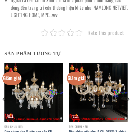
Ngoài ra Đèn Chùm Xinh còn là nhà phân phối chính hãng các
dòng đèn trang trí của thương hiệu khác như: NAMLONG NETVIET,
LIGHTING HOME, MPE….vvv.
Rate this product
SẢN PHẨM TƯƠNG TỰ
Giảm giá!
Giảm giá!
ĐÈN CHÙM NẾN
ĐÈN CHÙM NẾN
Đèn chùm pha lê nến cao cấp CN-
Đèn chùm nến pha lê CN-0868/8 chính