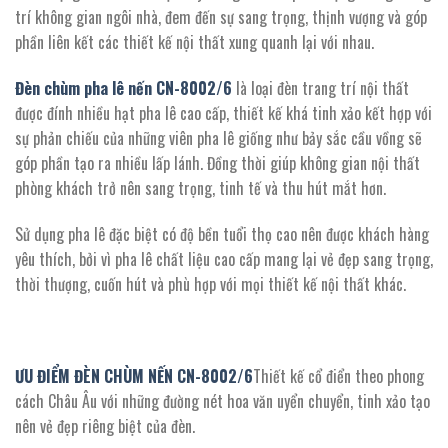
1.350.800 ₫.
trí không gian ngôi nhà, đem đến sự sang trọng, thịnh vượng và góp
phần liên kết các thiết kế nội thất xung quanh lại với nhau.
Đèn chùm pha lê nến CN-8002/
6
là loại đèn trang trí nội thất
được đính nhiều hạt pha lê cao cấp, thiết kế khá tinh xảo kết hợp với
sự phản chiếu của những viên pha lê giống như bảy sắc cầu vồng sẽ
góp phần tạo ra nhiều lấp lánh. Đồng thời giúp không gian nội thất
phòng khách trở nên sang trọng, tinh tế và thu hút mắt hơn.
Sử dụng pha lê đặc biệt có độ bền tuổi thọ cao nên được khách hàng
yêu thích, bởi vì pha lê chất liệu cao cấp mang lại vẻ đẹp sang trọng,
thời thượng, cuốn hút và phù hợp với mọi thiết kế nội thất khác.
ƯU ĐIỂM ĐÈN CHÙM NẾN CN-8002/
6
Thiết kế cổ điển theo phong
cách Châu Âu với những đường nét hoa văn uyển chuyển, tinh xảo tạo
nên vẻ đẹp riêng biệt của đèn.