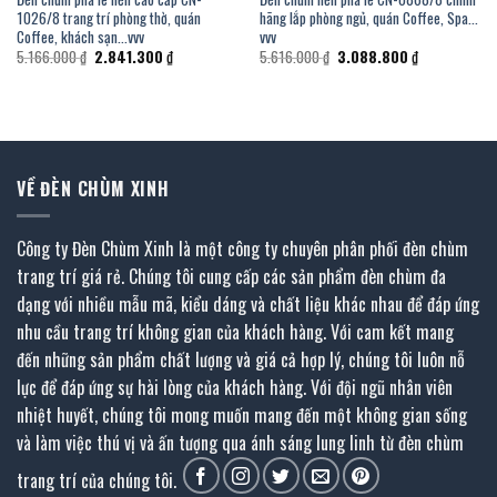
1026/8 trang trí phòng thờ, quán
hãng lắp phòng ngủ, quán Coffee, Spa…
Coffee, khách sạn…vvv
vvv
Giá
Giá
Giá
Giá
5.166.000
₫
2.841.300
₫
5.616.000
₫
3.088.800
₫
gốc
hiện
gốc
hiện
là:
tại
là:
tại
5.166.000 ₫.
là:
5.616.000 ₫.
là:
.
2.841.300 ₫.
3.088.800 ₫.
VỀ ĐÈN CHÙM XINH
Công ty Đèn Chùm Xinh là một công ty chuyên phân phối đèn chùm
trang trí giá rẻ. Chúng tôi cung cấp các sản phẩm đèn chùm đa
dạng với nhiều mẫu mã, kiểu dáng và chất liệu khác nhau để đáp ứng
nhu cầu trang trí không gian của khách hàng. Với cam kết mang
đến những sản phẩm chất lượng và giá cả hợp lý, chúng tôi luôn nỗ
lực để đáp ứng sự hài lòng của khách hàng. Với đội ngũ nhân viên
nhiệt huyết, chúng tôi mong muốn mang đến một không gian sống
và làm việc thú vị và ấn tượng qua ánh sáng lung linh từ đèn chùm
trang trí của chúng tôi.