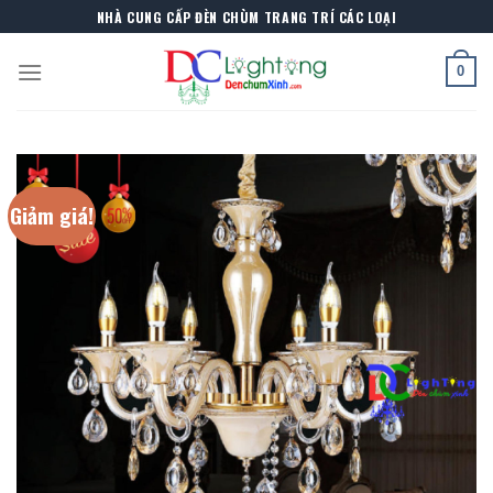
Skip
NHÀ CUNG CẤP ĐÈN CHÙM TRANG TRÍ CÁC LOẠI
to
content
0
Giảm giá!