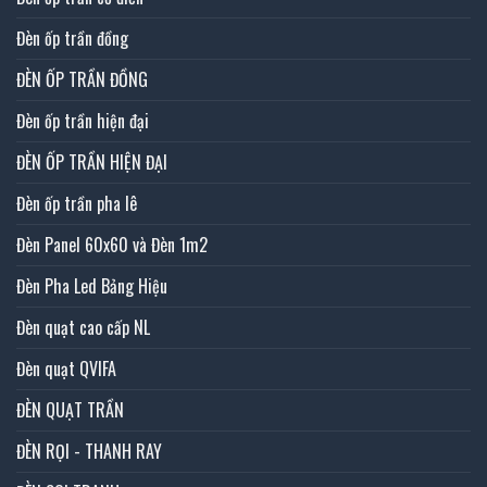
Đèn ốp trần đồng
ĐÈN ỐP TRẦN ĐỒNG
Đèn ốp trần hiện đại
ĐÈN ỐP TRẦN HIỆN ĐẠI
Đèn ốp trần pha lê
Đèn Panel 60x60 và Đèn 1m2
Đèn Pha Led Bảng Hiệu
Đèn quạt cao cấp NL
Đèn quạt QVIFA
ĐÈN QUẠT TRẦN
ĐÈN RỌI - THANH RAY