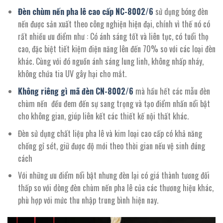
Đèn chùm nến pha lê cao cấp NC-
8002
/
6
sử dụng bóng đèn
nến được sản xuất theo công nghiện hiện đại, chính vì thế nó có
rất nhiều ưu điểm như : Có ánh sáng tốt và liên tục, có tuổi thọ
cao, đặc biệt tiết kiệm điện năng lên đến 70% so với các loại đèn
khác. Cùng với đó nguồn ánh sáng lung linh, không nhấp nháy,
không chứa tia UV gây hại cho mắt.
Không riêng gì mã đèn CN-
8002
/
6
mà hầu hết các mẫu đèn
chùm nến đều đem đến sự sang trọng và tạo điểm nhấn nổi bật
cho không gian, giúp liên kết các thiết kế nội thất khác.
Đèn sử dụng chất liệu pha lê và kim loại cao cấp có khả năng
chống gỉ sét, giữ được độ mới theo thời gian nếu vệ sinh đúng
cách
Với những ưu điểm nổi bật nhưng đèn lại có giá thành tương đối
thấp so với dòng đèn chùm nến pha lê của các thương hiệu khác,
phù hợp với mức thu nhập trung bình hiện nay.