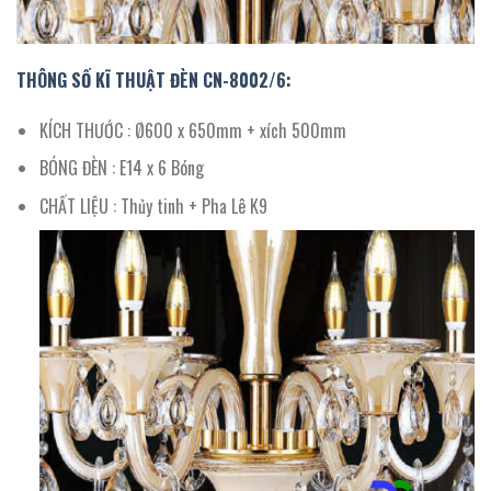
THÔNG SỐ KĨ THUẬT ĐÈN CN-8002/
6
:
KÍCH THƯỚC : Ø600 x 650mm + xích 500mm
BÓNG ĐÈN : E14 x 6 Bóng
CHẤT LIỆU : Thủy tinh + Pha Lê K9