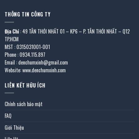
THÔNG TIN CÔNG TY
Địa Chỉ
: 49 TÂN THỚI NHẤT 01 – KP6 – P. TÂN THỚI NHẤT – Q12
TP.HCM
MST : 0315031001-001
Phone : 0934.115.897
Email : denchumxinh@gmail.com
Website: www.denchumxinh.com
LIÊN KẾT HỮU ÍCH
Chính sách bảo mật
FAQ
Giới Thiệu