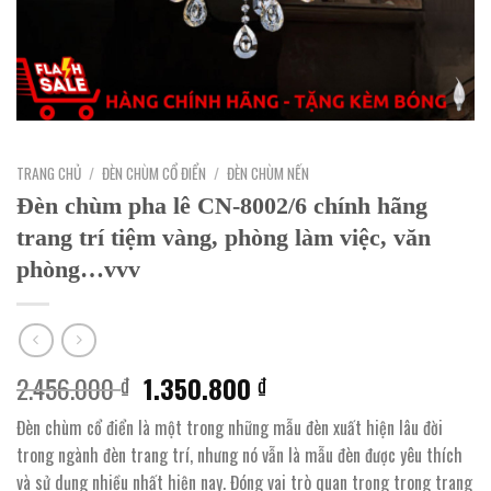
TRANG CHỦ
/
ĐÈN CHÙM CỔ ĐIỂN
/
ĐÈN CHÙM NẾN
Đèn chùm pha lê CN-8002/6 chính hãng
trang trí tiệm vàng, phòng làm việc, văn
phòng…vvv
Giá
Giá
2.456.000
1.350.800
₫
₫
gốc
hiện
Đèn chùm cổ điển là một trong những mẫu đèn xuất hiện lâu đời
là:
tại
trong ngành đèn trang trí, nhưng nó vẫn là mẫu đèn được yêu thích
2.456.000 ₫.
là:
và sử dụng nhiều nhất hiện nay. Đóng vai trò quan trọng trong trang