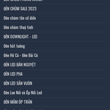
ĐÈN CHÙM SALE 2023
Đèn chùm tân cổ điển
Đèn chùm thuỷ tinh
ĐÈN DOWNLIGHT - LED
Đèn hắt tường
Đèn Hồ Cá - Đèn Bãi Cỏ
ĐÈN LED BÁN NGUYỆT
ĐÈN LED PHA
ĐÈN LED SÂN VƯỜN
Đèn Lon Nổi và Ốp Nổi Led
ĐÈN MÂM ỐP TRẦN