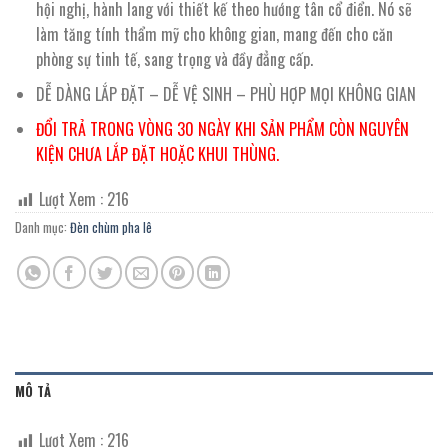
hội nghị, hành lang với thiết kế theo hướng tân cổ điển. Nó sẽ
làm tăng tính thẩm mỹ cho không gian, mang đến cho căn
phòng sự tinh tế, sang trọng và đầy đẳng cấp.
DỄ DÀNG LẮP ĐẶT – DỄ VỆ SINH – PHÙ HỢP MỌI KHÔNG GIAN
ĐỔI TRẢ TRONG VÒNG 30 NGÀY KHI SẢN PHẨM CÒN NGUYÊN
KIỆN CHƯA LẮP ĐẶT HOẶC KHUI THÙNG.
Lượt Xem :
216
Danh mục:
Đèn chùm pha lê
MÔ TẢ
Lượt Xem :
216