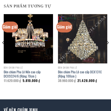
SẢN PHẨM TƯƠNG TỰ
Giảm giá!
Giảm giá!
ĐÈN CHÙM PHA LÊ
ĐÈN CHÙM PHA LÊ
Đèn chùm Pha Lê Nến cao cấp
Đèn chùm Pha Lê cao cấp DCX131C
DCX9324/6 (Rộng 70cm )
(Rộng 100cm )
Giá
Giá
Giá
Giá
11.620.000
₫
5.810.000
₫
38.960.000
₫
21.428.000
₫
gốc
hiện
gốc
hiện
là:
tại
là:
tại
₫.
11.620.000 ₫.
là:
38.960.000 ₫.
là:
5.810.000 ₫.
21.428.000
VỀ ĐÈN CHÙM XINH