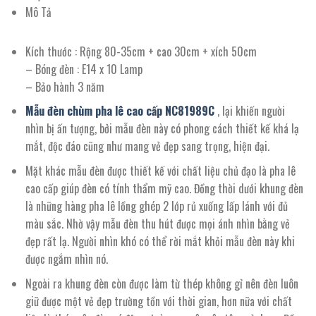
Mô Tả
Kích thước : Rộng 80-35cm + cao 30cm + xích 50cm
– Bóng đèn : E14 x 10 Lamp
– Bảo hành 3 năm
Mẫu đèn chùm pha lê cao cấp NC81989C
, lại khiến người
nhìn bị ấn tượng, bởi mẫu đèn này có phong cách thiết kế khá lạ
mắt, độc đáo cũng như mang vẻ đẹp sang trọng, hiện đại.
Mặt khác mẫu đèn được thiết kế với chất liệu chủ đạo là pha lê
cao cấp giúp đèn có tính thẩm mỹ cao. Đồng thời dưới khung đèn
là những hàng pha lê lồng ghép 2 lớp rủ xuống lấp lánh với đủ
màu sắc. Nhờ vậy mẫu đèn thu hút được mọi ánh nhìn bằng vẻ
đẹp rất lạ. Người nhìn khó có thể rời mắt khỏi mẫu đèn này khi
được ngắm nhìn nó.
Ngoài ra khung đèn còn được làm từ thép không gỉ nên đèn luôn
giữ được một vẻ đẹp trường tồn với thời gian, hơn nữa với chất