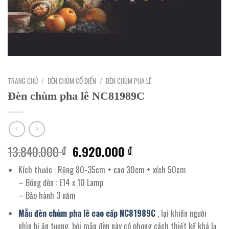
TRANG CHỦ
/
ĐÈN CHÙM CỔ ĐIỂN
/
ĐÈN CHÙM PHA LÊ
Đèn chùm pha lê NC81989C
Giá
Giá
13.840.000
6.920.000
₫
₫
gốc
hiện
Kích thước : Rộng 80-35cm + cao 30cm + xích 50cm
là:
tại
– Bóng đèn : E14 x 10 Lamp
13.840.000 ₫.
là:
– Bảo hành 3 năm
6.920.000 ₫.
Mẫu đèn chùm pha lê cao cấp NC81989C
, lại khiến người
nhìn bị ấn tượng, bởi mẫu đèn này có phong cách thiết kế khá lạ