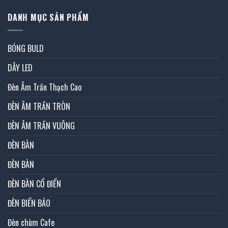
DANH MỤC SẢN PHẨM
BÓNG BULD
DÂY LED
Đèn Âm Trần Thạch Cao
ĐÈN ÂM TRẦN TRÒN
ĐÈN ÂM TRẦN VUÔNG
ĐÈN BÀN
ĐÈN BÀN
ĐÈN BÀN CỔ ĐIỂN
ĐÈN BIỂN BÁO
Đèn chùm Cafe