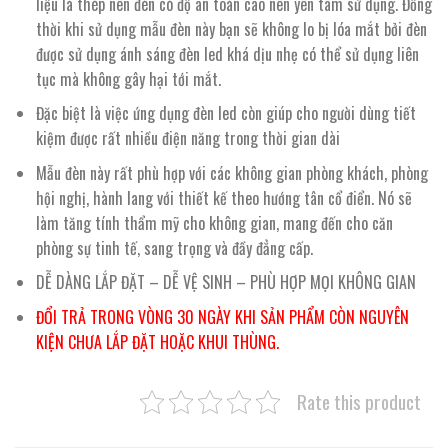
liệu là thép nên đèn có độ an toàn cao nên yên tâm sử dụng. Đồng
thời khi sử dụng mẫu đèn này bạn sẽ không lo bị lóa mắt bởi đèn
được sử dụng ánh sáng đèn led khá dịu nhẹ có thể sử dụng liên
tục mà không gây hại tới mắt.
Đặc biệt là việc ứng dụng đèn led còn giúp cho người dùng tiết
kiệm được rất nhiều điện năng trong thời gian dài
Mẫu đèn này rất phù hợp với các không gian phòng khách, phòng
hội nghị, hành lang với thiết kế theo hướng tân cổ điển. Nó sẽ
làm tăng tính thẩm mỹ cho không gian, mang đến cho căn
phòng sự tinh tế, sang trọng và đầy đẳng cấp.
DỄ DÀNG LẮP ĐẶT – DỄ VỆ SINH – PHÙ HỢP MỌI KHÔNG GIAN
ĐỔI TRẢ TRONG VÒNG 30 NGÀY KHI SẢN PHẨM CÒN NGUYÊN
KIỆN CHƯA LẮP ĐẶT HOẶC KHUI THÙNG.
Rate this product