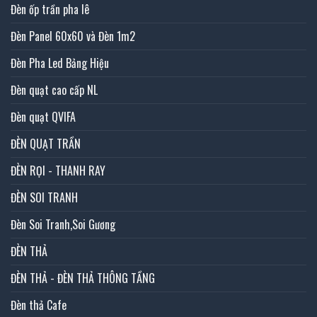
Đèn ốp trần pha lê
Đèn Panel 60x60 và Đèn 1m2
Đèn Pha Led Bảng Hiệu
Đèn quạt cao cấp NL
Đèn quạt QVIFA
ĐÈN QUẠT TRẦN
ĐÈN RỌI - THANH RAY
ĐÈN SOI TRANH
Đèn Soi Tranh,Soi Gương
ĐÈN THẢ
ĐÈN THẢ - ĐÈN THẢ THÔNG TẦNG
Đèn thả Cafe