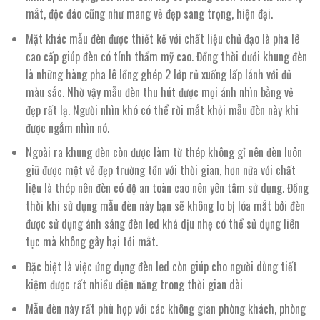
mắt, độc đáo cũng như mang vẻ đẹp sang trọng, hiện đại.
Mặt khác mẫu đèn được thiết kế với chất liệu chủ đạo là pha lê
cao cấp giúp đèn có tính thẩm mỹ cao. Đồng thời dưới khung đèn
là những hàng pha lê lồng ghép 2 lớp rủ xuống lấp lánh với đủ
màu sắc. Nhờ vậy mẫu đèn thu hút được mọi ánh nhìn bằng vẻ
đẹp rất lạ. Người nhìn khó có thể rời mắt khỏi mẫu đèn này khi
được ngắm nhìn nó.
Ngoài ra khung đèn còn được làm từ thép không gỉ nên đèn luôn
giữ được một vẻ đẹp trường tồn với thời gian, hơn nữa với chất
liệu là thép nên đèn có độ an toàn cao nên yên tâm sử dụng. Đồng
thời khi sử dụng mẫu đèn này bạn sẽ không lo bị lóa mắt bởi đèn
được sử dụng ánh sáng đèn led khá dịu nhẹ có thể sử dụng liên
tục mà không gây hại tới mắt.
Đặc biệt là việc ứng dụng đèn led còn giúp cho người dùng tiết
kiệm được rất nhiều điện năng trong thời gian dài
Mẫu đèn này rất phù hợp với các không gian phòng khách, phòng