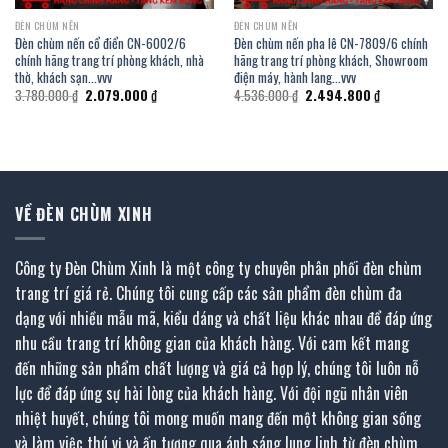
ĐÈN CHÙM NẾN
ĐÈN CHÙM NẾN
Đèn chùm nến cổ điển CN-6002/6
Đèn chùm nến pha lê CN-7809/6 chính
chính hãng trang trí phòng khách, nhà
hãng trang trí phòng khách, Showroom
thờ, khách sạn…vvv
điện máy, hành lang…vvv
Giá
Giá
Giá
Giá
3.780.000
₫
2.079.000
₫
4.536.000
₫
2.494.800
₫
gốc
hiện
gốc
hiện
là:
tại
là:
tại
3.780.000 ₫.
là:
4.536.000 ₫.
là:
.
2.079.000 ₫.
2.494.800 ₫.
VỀ ĐÈN CHÙM XINH
Công ty Đèn Chùm Xinh là một công ty chuyên phân phối đèn chùm
trang trí giá rẻ. Chúng tôi cung cấp các sản phẩm đèn chùm đa
dạng với nhiều mẫu mã, kiểu dáng và chất liệu khác nhau để đáp ứng
nhu cầu trang trí không gian của khách hàng. Với cam kết mang
đến những sản phẩm chất lượng và giá cả hợp lý, chúng tôi luôn nỗ
lực để đáp ứng sự hài lòng của khách hàng. Với đội ngũ nhân viên
nhiệt huyết, chúng tôi mong muốn mang đến một không gian sống
và làm việc thú vị và ấn tượng qua ánh sáng lung linh từ đèn chùm