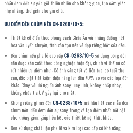
phần đem đến sự gần gũi thiên nhiên cho không gian, tạo cảm giác
nhẹ nhàng, thư giản cho gia chủ.
ƯU ĐIỂM ĐÈN CHÙM NẾN CN-0268/10+5:
Thiết kế cổ điển theo phong cách Châu Âu với những đường nét
hoa văn uyển chuyển, tinh xảo tạo nên vẻ đẹp riêng biệt của đèn.
Đèn chùm nến pha lê cao cấp
CN-
0268
/10+5
sử dụng bóng đèn
nến được sản xuất theo công nghiện hiện đại, chính vì thế nó có
rất nhiều ưu điểm như : Có ánh sáng tốt và liên tục, có tuổi thọ
cao, đặc biệt tiết kiệm điện năng lên đến 70% so với các loại đèn
khác. Cùng với đó nguồn ánh sáng lung linh, không nhấp nháy,
không chứa tia UV gây hại cho mắt.
Không riêng gì mã đèn
CN-
0268
/10+5
mà hầu hết các mẫu đèn
chùm nến đều đem đến sự sang trọng và tạo điểm nhấn nổi bật
cho không gian, giúp liên kết các thiết kế nội thất khác.
Đèn sử dụng chất liệu pha lê và kim loại cao cấp có khả năng