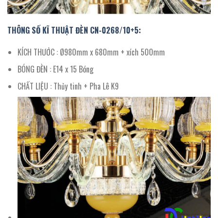
THÔNG SỐ KĨ THUẬT ĐÈN CN-0268/10+5:
KÍCH THƯỚC : Ø980mm x 680mm + xích 500mm
BÓNG ĐÈN : E14 x 15 Bóng
CHẤT LIỆU : Thủy tinh + Pha Lê K9