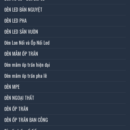
ĐÈN LED BÁN NGUYỆT
ĐÈN LED PHA
ĐÈN LED SÂN VƯỜN
Đèn Lon Nổi và Ốp Nổi Led
ĐÈN MÂM ỐP TRẦN
Đèn mâm ốp trần hiện đại
Đèn mâm ốp trần pha lê
ĐÈN MPE
ĐÈN NGOẠI THẤT
ĐÈN ỐP TRẦN
ĐÈN ỐP TRẦN BAN CÔNG