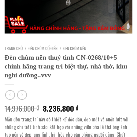
TRANG CHỦ
/
ĐÈN CHÙM CỔ ĐIỂN
/
ĐÈN CHÙM NẾN
Đèn chùm nến thuỷ tinh CN-0268/10+5
chính hãng trang trí biệt thự, nhà thờ, khu
nghỉ dưỡng..vvv
Giá
Giá
14.976.000
8.236.800
₫
₫
gốc
hiện
Mẫu đèn trang trí này có thiết kế độc đáo, đẹp mắt và cuốn hút với
là:
tại
những chi tiết tinh xảo, kết hợp với những viên pha lê thả óng ánh
14.976.000 ₫.
là:
tạo nên vẻ đẹp lung linh, hài hòa cho căn phòng người dùng. Chất