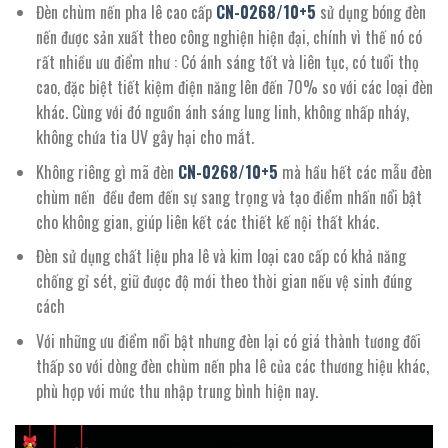
Đèn chùm nến pha lê cao cấp
CN-
0268
/10+5
sử dụng bóng đèn
nến được sản xuất theo công nghiện hiện đại, chính vì thế nó có
rất nhiều ưu điểm như : Có ánh sáng tốt và liên tục, có tuổi thọ
cao, đặc biệt tiết kiệm điện năng lên đến 70% so với các loại đèn
khác. Cùng với đó nguồn ánh sáng lung linh, không nhấp nháy,
không chứa tia UV gây hại cho mắt.
Không riêng gì mã đèn
CN-
0268
/10+5
mà hầu hết các mẫu đèn
chùm nến đều đem đến sự sang trọng và tạo điểm nhấn nổi bật
cho không gian, giúp liên kết các thiết kế nội thất khác.
Đèn sử dụng chất liệu pha lê và kim loại cao cấp có khả năng
chống gỉ sét, giữ được độ mới theo thời gian nếu vệ sinh đúng
cách
Với những ưu điểm nổi bật nhưng đèn lại có giá thành tương đối
thấp so với dòng đèn chùm nến pha lê của các thương hiệu khác,
phù hợp với mức thu nhập trung bình hiện nay.