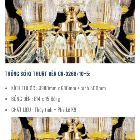
THÔNG SỐ KĨ THUẬT ĐÈN CN-0268/10+5:
KÍCH THƯỚC : Ø980mm x 680mm + xích 500mm
BÓNG ĐÈN : E14 x 15 Bóng
CHẤT LIỆU : Thủy tinh + Pha Lê K9