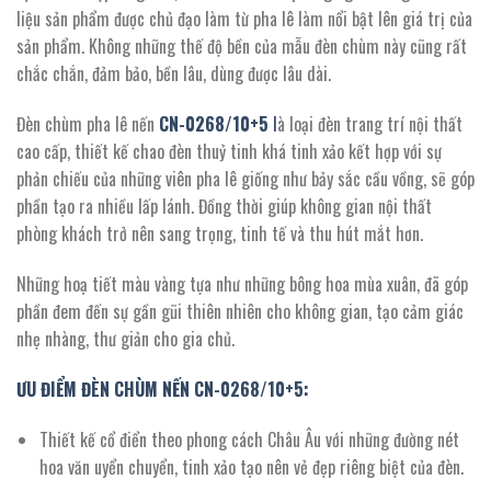
8.236.800 ₫.
liệu sản phẩm được chủ đạo làm từ pha lê làm nổi bật lên giá trị của
sản phẩm. Không những thế độ bền của mẫu đèn chùm này cũng rất
chắc chắn, đảm bảo, bền lâu, dùng được lâu dài.
Đèn chùm pha lê nến
CN-0268/10+5
l
à loại đèn trang trí nội thất
cao cấp, thiết kế chao đèn thuỷ tinh khá tinh xảo kết hợp với sự
phản chiếu của những viên pha lê giống như bảy sắc cầu vồng, sẽ góp
phần tạo ra nhiều lấp lánh. Đồng thời giúp không gian nội thất
phòng khách trở nên sang trọng, tinh tế và thu hút mắt hơn.
Những hoạ tiết màu vàng tựa như những bông hoa mùa xuân, đã góp
phần đem đến sự gần gũi thiên nhiên cho không gian, tạo cảm giác
nhẹ nhàng, thư giản cho gia chủ.
ƯU ĐIỂM ĐÈN CHÙM NẾN CN-0268/10+5:
Thiết kế cổ điển theo phong cách Châu Âu với những đường nét
hoa văn uyển chuyển, tinh xảo tạo nên vẻ đẹp riêng biệt của đèn.