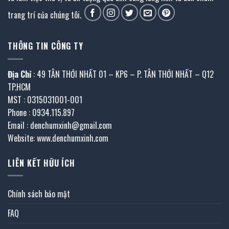
trang trí của chúng tôi.
THÔNG TIN CÔNG TY
Địa Chỉ
: 49 TÂN THỚI NHẤT 01 – KP6 – P. TÂN THỚI NHẤT – Q12
TP.HCM
MST : 0315031001-001
Phone : 0934.115.897
Email : denchumxinh@gmail.com
Website: www.denchumxinh.com
LIÊN KẾT HỮU ÍCH
Chính sách bảo mật
FAQ