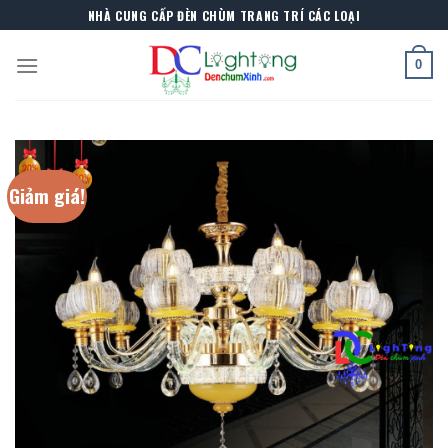
Skip
NHÀ CUNG CẤP ĐÈN CHÙM TRANG TRÍ CÁC LOẠI
to
content
0
Giảm giá!