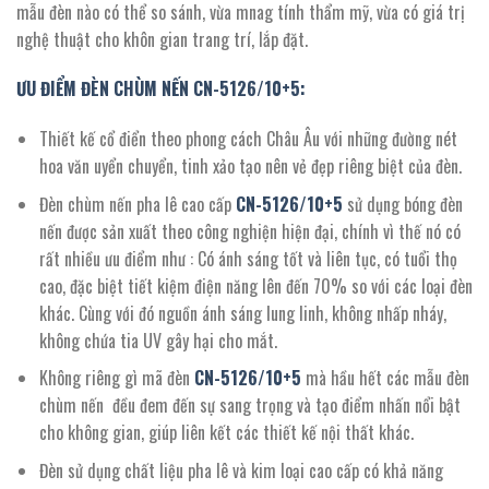
mẫu đèn nào có thể so sánh, vừa mnag tính thẩm mỹ, vừa có giá trị
nghệ thuật cho khôn gian trang trí, lắp đặt.
ƯU ĐIỂM ĐÈN CHÙM NẾN CN-5126/10+5:
Thiết kế cổ điển theo phong cách Châu Âu với những đường nét
hoa văn uyển chuyển, tinh xảo tạo nên vẻ đẹp riêng biệt của đèn.
Đèn chùm nến pha lê cao cấp
CN-
5126/10+5
sử dụng bóng đèn
nến được sản xuất theo công nghiện hiện đại, chính vì thế nó có
rất nhiều ưu điểm như : Có ánh sáng tốt và liên tục, có tuổi thọ
cao, đặc biệt tiết kiệm điện năng lên đến 70% so với các loại đèn
khác. Cùng với đó nguồn ánh sáng lung linh, không nhấp nháy,
không chứa tia UV gây hại cho mắt.
Không riêng gì mã đèn
CN-
5126/10+5
mà hầu hết các mẫu đèn
chùm nến đều đem đến sự sang trọng và tạo điểm nhấn nổi bật
cho không gian, giúp liên kết các thiết kế nội thất khác.
Đèn sử dụng chất liệu pha lê và kim loại cao cấp có khả năng