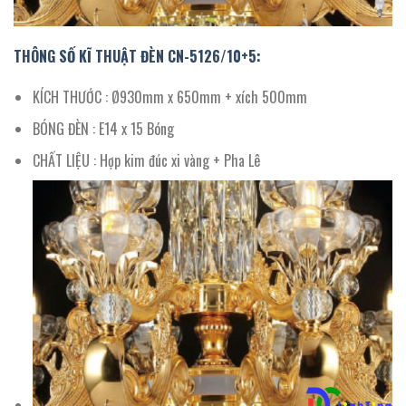
THÔNG SỐ KĨ THUẬT ĐÈN CN-5126/10+5:
KÍCH THƯỚC : Ø930mm x 650mm + xích 500mm
BÓNG ĐÈN : E14 x 15 Bóng
CHẤT LIỆU : Hợp kim đúc xi vàng + Pha Lê