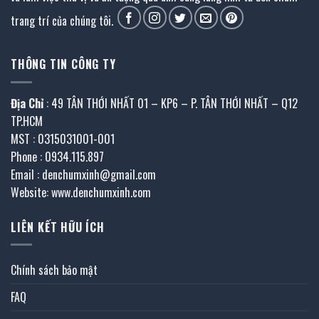
trang trí của chúng tôi.
THÔNG TIN CÔNG TY
Địa Chỉ
: 49 TÂN THỚI NHẤT 01 – KP6 – P. TÂN THỚI NHẤT – Q12
TP.HCM
MST : 0315031001-001
Phone : 0934.115.897
Email : denchumxinh@gmail.com
Website: www.denchumxinh.com
LIÊN KẾT HỮU ÍCH
Chính sách bảo mật
FAQ