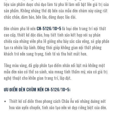
11.088.000 ₫.
liệu sản phẩm được chủ đạo làm từ pha lê làm nổi bật lên giá trị của
sản phẩm. Không những thế độ bền của mẫu đèn chùm này cũng rất
chắc chắn, đảm bảo, bền lâu, dùng được lâu dài.
Đèn chùm pha lê nến
CN-5126/10+5
l
à loại đèn trang trí nội thất
cao cấp, thiết kế độc đáo, hoạ tiết tinh xảo kết hợp với sự phản
chiếu của những viên pha lê giống như bảy sắc cầu vồng, sẽ góp phần
tạo ra nhiều lấp lánh. Đồng thời giúp không gian nội thất phòng
khách trở nên sang trọng, tinh tế và thu hút mắt hơn.
Tông màu vàng, đã góp phần tạo điểm nhấn nổi bật mà không một
mẫu đèn nào có thể so sánh, vừa mnag tính thẩm mỹ, vừa có giá trị
nghệ thuật cho khôn gian trang trí, lắp đặt.
ƯU ĐIỂM ĐÈN CHÙM NẾN CN-5126/10+5:
Thiết kế cổ điển theo phong cách Châu Âu với những đường nét
hoa văn uyển chuyển, tinh xảo tạo nên vẻ đẹp riêng biệt của đèn.