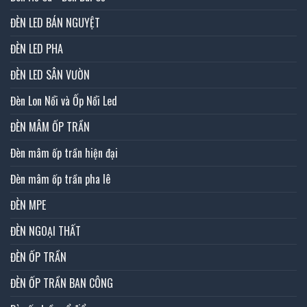
ĐÈN LED BÁN NGUYỆT
ĐÈN LED PHA
ĐÈN LED SÂN VƯỜN
Đèn Lon Nổi và Ốp Nổi Led
ĐÈN MÂM ỐP TRẦN
Đèn mâm ốp trần hiện đại
Đèn mâm ốp trần pha lê
ĐÈN MPE
ĐÈN NGOẠI THẤT
ĐÈN ỐP TRẦN
ĐÈN ỐP TRẦN BAN CÔNG