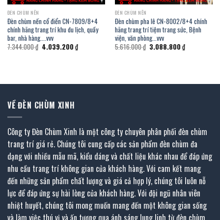
ĐÈN CHÙM NẾN
ĐÈN CHÙM NẾN
Đèn chùm nến cổ điển CN-7809/8+4
Đèn chùm pha lê CN-8002/8+4 chính
chính hãng trang trí khu du lịch, quầy
hãng trang trí tiệm trang sức, Bệnh
bar, nhà hàng….vvv
viện, văn phòng…vvv
Giá
Giá
Giá
Giá
7.344.000
₫
4.039.200
₫
5.616.000
₫
3.088.800
₫
gốc
hiện
gốc
hiện
là:
tại
là:
tại
7.344.000 ₫.
là:
5.616.000 ₫.
là:
.
4.039.200 ₫.
3.088.800 ₫.
VỀ ĐÈN CHÙM XINH
Công ty Đèn Chùm Xinh là một công ty chuyên phân phối đèn chùm
trang trí giá rẻ. Chúng tôi cung cấp các sản phẩm đèn chùm đa
dạng với nhiều mẫu mã, kiểu dáng và chất liệu khác nhau để đáp ứng
nhu cầu trang trí không gian của khách hàng. Với cam kết mang
đến những sản phẩm chất lượng và giá cả hợp lý, chúng tôi luôn nỗ
lực để đáp ứng sự hài lòng của khách hàng. Với đội ngũ nhân viên
nhiệt huyết, chúng tôi mong muốn mang đến một không gian sống
và làm việc thú vị và ấn tượng qua ánh sáng lung linh từ đèn chùm