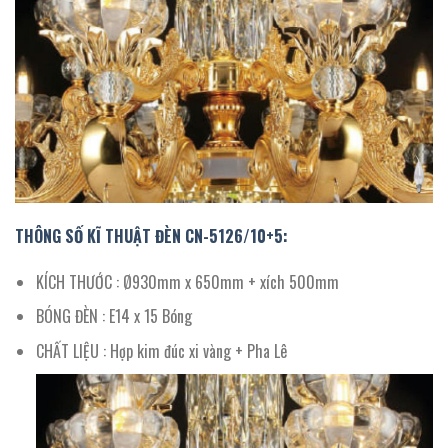
THÔNG SỐ KĨ THUẬT ĐÈN CN-5126/10+5:
KÍCH THƯỚC : Ø930mm x 650mm + xích 500mm
BÓNG ĐÈN : E14 x 15 Bóng
CHẤT LIỆU : Hợp kim đúc xi vàng + Pha Lê