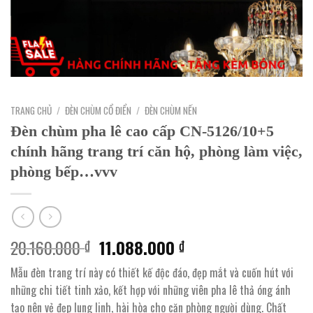
TRANG CHỦ
/
ĐÈN CHÙM CỔ ĐIỂN
/
ĐÈN CHÙM NẾN
Đèn chùm pha lê cao cấp CN-5126/10+5
chính hãng trang trí căn hộ, phòng làm việc,
phòng bếp…vvv
Giá
Giá
20.160.000
11.088.000
₫
₫
gốc
hiện
Mẫu đèn trang trí này có thiết kế độc đáo, đẹp mắt và cuốn hút với
là:
tại
những chi tiết tinh xảo, kết hợp với những viên pha lê thả óng ánh
20.160.000 ₫.
là:
tạo nên vẻ đẹp lung linh, hài hòa cho căn phòng người dùng. Chất