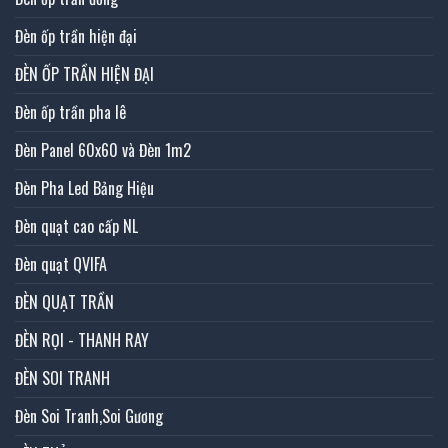
Đèn ốp trần hiện đại
ĐÈN ỐP TRẦN HIỆN ĐẠI
Đèn ốp trần pha lê
Đèn Panel 60x60 và Đèn 1m2
Đèn Pha Led Bảng Hiệu
Đèn quạt cao cấp NL
Đèn quạt QVIFA
ĐÈN QUẠT TRẦN
ĐÈN RỌI - THANH RAY
ĐÈN SOI TRANH
Đèn Soi Tranh,Soi Gương