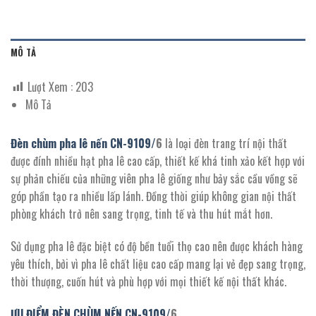
MÔ TẢ
Lượt Xem :
203
Mô Tả
Đèn chùm pha lê nến CN-
9109/
6
là loại đèn trang trí nội thất
được đính nhiều hạt pha lê cao cấp, thiết kế khá tinh xảo kết hợp với
sự phản chiếu của những viên pha lê giống như bảy sắc cầu vồng sẽ
góp phần tạo ra nhiều lấp lánh. Đồng thời giúp không gian nội thất
phòng khách trở nên sang trọng, tinh tế và thu hút mắt hơn.
Sử dụng pha lê đặc biệt có độ bền tuổi thọ cao nên được khách hàng
yêu thích, bởi vì pha lê chất liệu cao cấp mang lại vẻ đẹp sang trọng,
thời thượng, cuốn hút và phù hợp với mọi thiết kế nội thất khác.
ƯU ĐIỂM ĐÈN CHÙM NẾN CN-
9109/
6