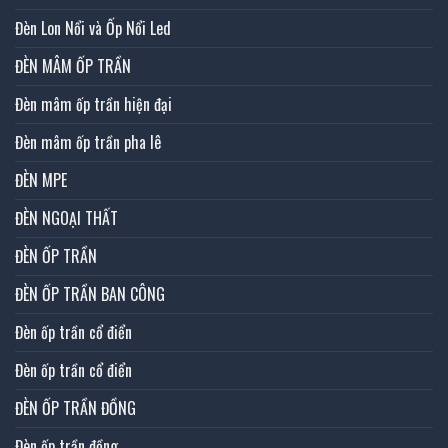
Đèn Lon Nổi và Ốp Nổi Led
ĐÈN MÂM ỐP TRẦN
Đèn mâm ốp trần hiện đại
Đèn mâm ốp trần pha lê
ĐÈN MPE
ĐÈN NGOẠI THẤT
ĐÈN ỐP TRẦN
ĐÈN ỐP TRẦN BAN CÔNG
Đèn ốp trần cổ điển
Đèn ốp trần cổ điển
ĐÈN ỐP TRẦN ĐỒNG
Đèn ốp trần đồng