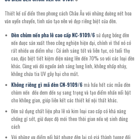
Thiết kế cổ điển theo phong cách Châu Âu với những đường nét hoa
văn uyển chuyển, tinh xảo tạo nên vẻ đẹp riêng biệt của đèn.
Đèn chùm nến pha lê cao cấp NC-
9109/6
sử dụng bóng đèn
nến được sản xuất theo công nghiện hiện đại, chính vì thế nó có
rất nhiều ưu điểm như : Có ánh sáng tốt và liên tục, có tuổi thọ
cao, đặc biệt tiết kiệm điện năng lên đến 70% so với các loại đèn
khác. Cùng với đó nguồn ánh sáng lung linh, không nhấp nháy,
không chứa tia UV gây hại cho mắt.
Không riêng gì mã đèn CN-
9109/
6
mà hầu hết các mẫu đèn
chùm nến đều đem đến sự sang trọng và tạo điểm nhấn nổi bật
cho không gian, giúp liên kết các thiết kế nội thất khác.
Đèn sử dụng chất liệu pha lê và kim loại cao cấp có khả năng
chống gỉ sét, giữ được độ mới theo thời gian nếu vệ sinh đúng
cách
Với những ưu điểm nổi bật nhưng đèn lại có giá thành tương đối