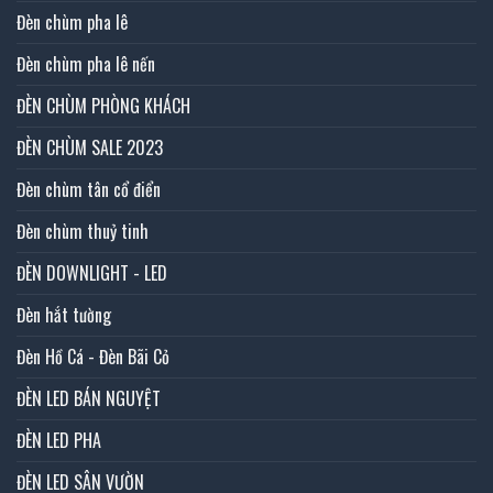
Đèn chùm pha lê
Đèn chùm pha lê nến
ĐÈN CHÙM PHÒNG KHÁCH
ĐÈN CHÙM SALE 2023
Đèn chùm tân cổ điển
Đèn chùm thuỷ tinh
ĐÈN DOWNLIGHT - LED
Đèn hắt tường
Đèn Hồ Cá - Đèn Bãi Cỏ
ĐÈN LED BÁN NGUYỆT
ĐÈN LED PHA
ĐÈN LED SÂN VƯỜN