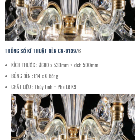
THÔNG SỐ KĨ THUẬT ĐÈN CN-
9109/
6
KÍCH THƯỚC : Ø680 x 530mm + xích 500mm
BÓNG ĐÈN : E14 x 6 Bóng
CHẤT LIỆU : Thủy tinh + Pha Lê K9