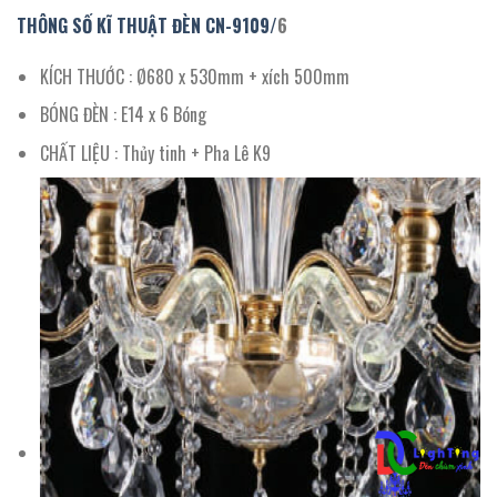
THÔNG SỐ KĨ THUẬT ĐÈN CN-
9109/
6
KÍCH THƯỚC : Ø680 x 530mm + xích 500mm
BÓNG ĐÈN : E14 x 6 Bóng
CHẤT LIỆU : Thủy tinh + Pha Lê K9