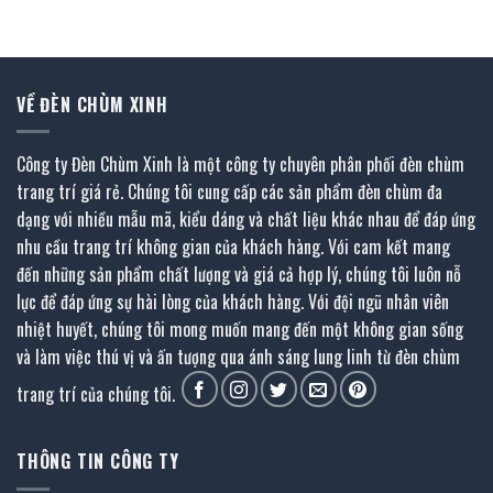
là:
tại
là:
tại
6.696.000 ₫.
là:
9.072.000 ₫.
là:
₫.
3.682.800 ₫.
4.989.600 ₫.
VỀ ĐÈN CHÙM XINH
Công ty Đèn Chùm Xinh là một công ty chuyên phân phối đèn chùm
trang trí giá rẻ. Chúng tôi cung cấp các sản phẩm đèn chùm đa
dạng với nhiều mẫu mã, kiểu dáng và chất liệu khác nhau để đáp ứng
nhu cầu trang trí không gian của khách hàng. Với cam kết mang
đến những sản phẩm chất lượng và giá cả hợp lý, chúng tôi luôn nỗ
lực để đáp ứng sự hài lòng của khách hàng. Với đội ngũ nhân viên
nhiệt huyết, chúng tôi mong muốn mang đến một không gian sống
và làm việc thú vị và ấn tượng qua ánh sáng lung linh từ đèn chùm
trang trí của chúng tôi.
THÔNG TIN CÔNG TY