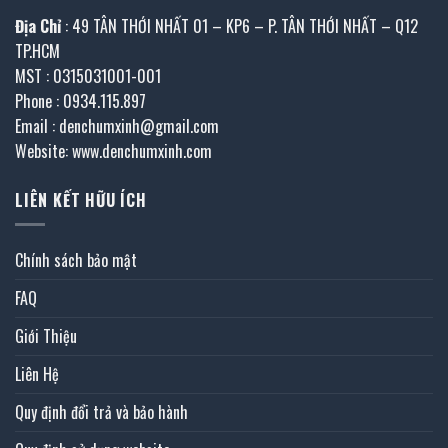
Địa Chỉ
: 49 TÂN THỚI NHẤT 01 – KP6 – P. TÂN THỚI NHẤT – Q12
TP.HCM
MST : 0315031001-001
Phone : 0934.115.897
Email : denchumxinh@gmail.com
Website: www.denchumxinh.com
LIÊN KẾT HỮU ÍCH
Chính sách bảo mật
FAQ
Giới Thiệu
Liên Hệ
Quy định đổi trả và bảo hành