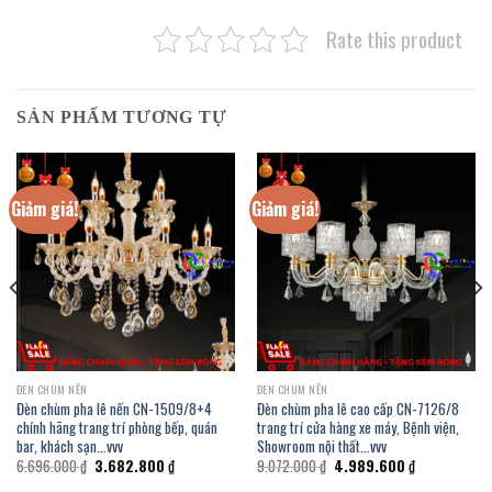
Rate this product
SẢN PHẨM TƯƠNG TỰ
Giảm giá!
Giảm giá!
ĐÈN CHÙM NẾN
ĐÈN CHÙM NẾN
Đèn chùm pha lê nến CN-1509/8+4
Đèn chùm pha lê cao cấp CN-7126/8
chính hãng trang trí phòng bếp, quán
trang trí cửa hàng xe máy, Bệnh viện,
bar, khách sạn…vvv
Showroom nội thất…vvv
Giá
Giá
Giá
Giá
6.696.000
₫
3.682.800
₫
9.072.000
₫
4.989.600
₫
gốc
hiện
gốc
hiện