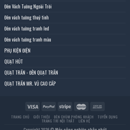
Đèn Vách Tường Ngoài Trời
Đèn vách tường thuỷ tinh
Đèn vách tường tranh led
Đèn vách tường tranh màu
PHỤ KIỆN ĐIỆN
QUẠT HÚT
QUẠT TRẦN - ĐÈN QUẠT TRẦN
QUẠT TRẦN MR. VŨ CAO CẤP
TRANG CHỦ
GIỚI THIỆU
ĐÈN CHÙM PHÒNG KHÁCH
TUYỂN DỤNG
TRANG TRÍ NỘI THẤT
LIÊN HỆ
Copyright 2026 ©
Máy công nghiệp châu phát