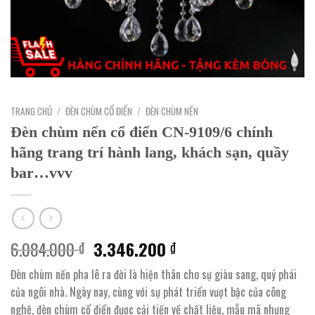
TRANG CHỦ
/
ĐÈN CHÙM CỔ ĐIỂN
/
ĐÈN CHÙM NẾN
Đèn chùm nến cổ điển CN-9109/6 chính
hãng trang trí hành lang, khách sạn, quầy
bar…vvv
Giá
Giá
6.084.000
3.346.200
₫
₫
gốc
hiện
Đèn chùm nến pha lê ra đời là hiện thân cho sự giàu sang, quý phái
là:
tại
của ngôi nhà. Ngày nay, cùng với sự phát triển vượt bậc của công
6.084.000 ₫.
là:
nghệ, đèn chùm cổ điển được cải tiến về chất liệu, mẫu mã nhưng