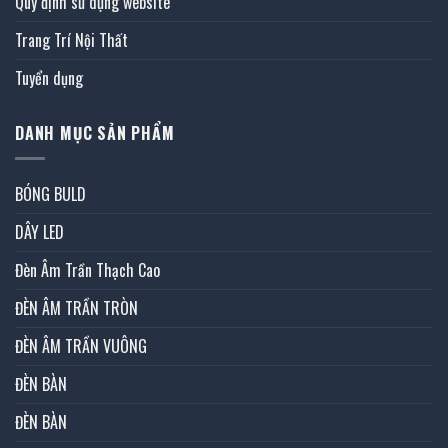
Quy định sử dụng website
Trang Trí Nội Thất
Tuyển dụng
DANH MỤC SẢN PHẨM
BÓNG BULD
DÂY LED
Đèn Âm Trần Thạch Cao
ĐÈN ÂM TRẦN TRÒN
ĐÈN ÂM TRẦN VUÔNG
ĐÈN BÀN
ĐÈN BÀN