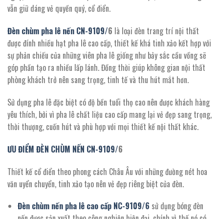
3.346.200 ₫.
vẫn giữ dáng vẻ quyền quý, cổ điển.
Đèn chùm pha lê nến CN-
9109/
6
là loại đèn trang trí nội thất
được đính nhiều hạt pha lê cao cấp, thiết kế khá tinh xảo kết hợp với
sự phản chiếu của những viên pha lê giống như bảy sắc cầu vồng sẽ
góp phần tạo ra nhiều lấp lánh. Đồng thời giúp không gian nội thất
phòng khách trở nên sang trọng, tinh tế và thu hút mắt hơn.
Sử dụng pha lê đặc biệt có độ bền tuổi thọ cao nên được khách hàng
yêu thích, bởi vì pha lê chất liệu cao cấp mang lại vẻ đẹp sang trọng,
thời thượng, cuốn hút và phù hợp với mọi thiết kế nội thất khác.
ƯU ĐIỂM ĐÈN CHÙM NẾN CN-
9109/
6
Thiết kế cổ điển theo phong cách Châu Âu với những đường nét hoa
văn uyển chuyển, tinh xảo tạo nên vẻ đẹp riêng biệt của đèn.
Đèn chùm nến pha lê cao cấp NC-
9109/6
sử dụng bóng đèn
nến được sản xuất theo công nghiện hiện đại, chính vì thế nó có