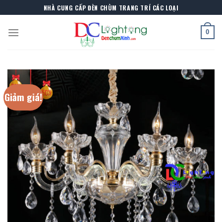
Skip
NHÀ CUNG CẤP ĐÈN CHÙM TRANG TRÍ CÁC LOẠI
to
content
0
Giảm giá!