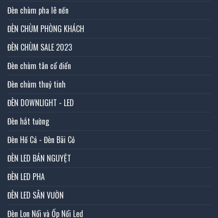
Đèn chùm pha lê nến
ĐÈN CHÙM PHÒNG KHÁCH
ĐÈN CHÙM SALE 2023
Đèn chùm tân cổ điển
Đèn chùm thuỷ tinh
ĐÈN DOWNLIGHT - LED
Đèn hắt tường
Đèn Hồ Cá - Đèn Bãi Cỏ
ĐÈN LED BÁN NGUYỆT
ĐÈN LED PHA
ĐÈN LED SÂN VƯỜN
Đèn Lon Nổi và Ốp Nổi Led