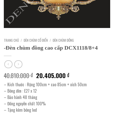
TRANG CHỦ
/
ĐÈN CHÙM CỔ ĐIỂN
/
ĐÈN CHÙM ĐỒNG
-Đèn chùm đồng cao cấp DCX1118/8+4
Giá
Giá
40.810.000
20.405.000
₫
₫
gốc
hiện
– Kích thước : Rộng 100cm + cao 85cm + xích 50cm
là:
tại
– Bóng đèn : E27 x 12
40.810.000 ₫.
là:
– Bảo hành 48 tháng
20.405.000 ₫.
– Đồng nguyên chất 100%
– Tặng kèm bóng led