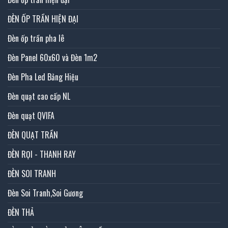
ĐÈN ỐP TRẦN HIỆN ĐẠI
Đèn ốp trần pha lê
Đèn Panel 60x60 và Đèn 1m2
Đèn Pha Led Bảng Hiệu
Đèn quạt cao cấp NL
Đèn quạt QVIFA
ĐÈN QUẠT TRẦN
ĐÈN RỌI - THANH RAY
ĐÈN SOI TRANH
Đèn Soi Tranh,Soi Gương
ĐÈN THẢ