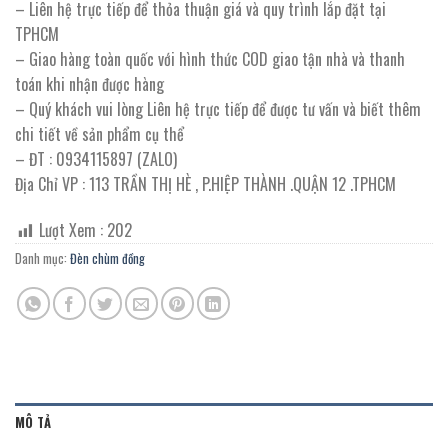
– Liên hệ trực tiếp để thỏa thuận giá và quy trình lắp đặt tại
TPHCM
– Giao hàng toàn quốc với hình thức COD giao tận nhà và thanh
toán khi nhận được hàng
– Quý khách vui lòng Liên hệ trực tiếp để được tư vấn và biết thêm
chi tiết về sản phẩm cụ thể
– ĐT : 0934115897 (ZALO)
Địa Chỉ VP : 113 TRẦN THỊ HÈ , P.HIỆP THÀNH .QUẬN 12 .TPHCM
Lượt Xem :
202
Danh mục:
Đèn chùm đồng
MÔ TẢ