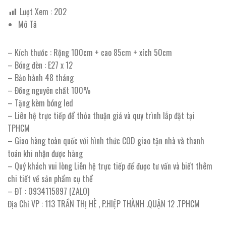
Lượt Xem :
202
Mô Tả
– Kích thước : Rộng 100cm + cao 85cm + xích 50cm
– Bóng đèn : E27 x 12
– Bảo hành 48 tháng
– Đồng nguyên chất 100%
– Tặng kèm bóng led
– Liên hệ trực tiếp để thỏa thuận giá và quy trình lắp đặt tại
TPHCM
– Giao hàng toàn quốc với hình thức COD giao tận nhà và thanh
toán khi nhận được hàng
– Quý khách vui lòng Liên hệ trực tiếp để được tư vấn và biết thêm
chi tiết về sản phẩm cụ thể
– ĐT : 0934115897 (ZALO)
Địa Chỉ VP : 113 TRẦN THỊ HÈ , P.HIỆP THÀNH .QUẬN 12 .TPHCM