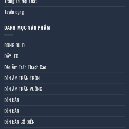
Trang Trí Nội Thất
Tuyển dụng
DANH MỤC SẢN PHẨM
BÓNG BULD
DÂY LED
Đèn Âm Trần Thạch Cao
ĐÈN ÂM TRẦN TRÒN
ĐÈN ÂM TRẦN VUÔNG
ĐÈN BÀN
ĐÈN BÀN
ĐÈN BÀN CỔ ĐIỂN