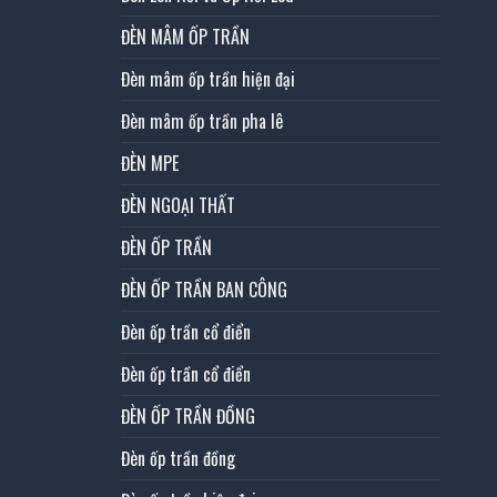
ĐÈN MÂM ỐP TRẦN
Đèn mâm ốp trần hiện đại
Đèn mâm ốp trần pha lê
ĐÈN MPE
ĐÈN NGOẠI THẤT
ĐÈN ỐP TRẦN
ĐÈN ỐP TRẦN BAN CÔNG
Đèn ốp trần cổ điển
Đèn ốp trần cổ điển
ĐÈN ỐP TRẦN ĐỒNG
Đèn ốp trần đồng