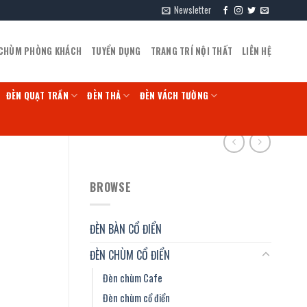
Newsletter
 CHÙM PHÒNG KHÁCH
TUYỂN DỤNG
TRANG TRÍ NỘI THẤT
LIÊN HỆ
ĐÈN QUẠT TRẦN
ĐÈN THẢ
ĐÈN VÁCH TƯỜNG
BROWSE
ĐÈN BÀN CỔ ĐIỂN
ĐÈN CHÙM CỔ ĐIỂN
Đèn chùm Cafe
Đèn chùm cổ điển