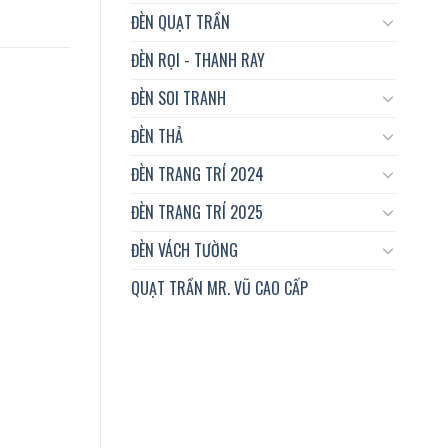
ĐÈN QUẠT TRẦN
ĐÈN RỌI - THANH RAY
ĐÈN SOI TRANH
ĐÈN THẢ
ĐÈN TRANG TRÍ 2024
ĐÈN TRANG TRÍ 2025
ĐÈN VÁCH TƯỜNG
QUẠT TRẦN MR. VŨ CAO CẤP