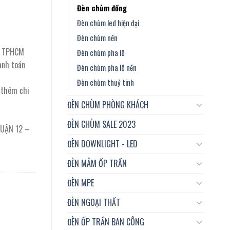
Đèn chùm đồng
 ₫.
Đèn chùm led hiện đại
Đèn chùm nến
ại TPHCM
Đèn chùm pha lê
anh toán
Đèn chùm pha lê nến
Đèn chùm thuỷ tinh
t thêm chi
ĐÈN CHÙM PHÒNG KHÁCH
ĐÈN CHÙM SALE 2023
QUẬN 12 –
ĐÈN DOWNLIGHT - LED
ĐÈN MÂM ỐP TRẦN
ĐÈN MPE
ĐÈN NGOẠI THẤT
ĐÈN ỐP TRẦN BAN CÔNG