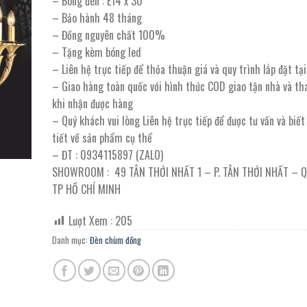
– Bóng đèn : E14 x 30
70.000.000 ₫.
là:
– Bảo hành 48 tháng
35.000.000
– Đồng nguyên chất 100%
– Tặng kèm bóng led
– Liên hệ trực tiếp để thỏa thuận giá và quy trình lắp đặt t
– Giao hàng toàn quốc với hình thức COD giao tận nhà và th
khi nhận được hàng
– Quý khách vui lòng Liên hệ trực tiếp để được tư vấn và biế
tiết về sản phẩm cụ thể
– ĐT : 0934115897 (ZALO)
SHOWROOM : 49 TÂN THỚI NHẤT 1 – P. TÂN THỚI NHẤT – 
TP HỒ CHÍ MINH
Lượt Xem :
205
Danh mục:
Đèn chùm đồng