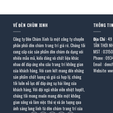
là:
tại
là:
58.200.000 ₫.
là:
53.250.000 ₫.
.290.000 ₫.
29.100.000 ₫.
VỀ ĐÈN CHÙM XINH
THÔNG TIN
Công ty Đèn Chùm Xinh là một công ty chuyên
Địa Chỉ
: 49
phân phối đèn chùm trang trí giá rẻ. Chúng tôi
TÂN THỚI N
cung cấp các sản phẩm đèn chùm đa dạng với
MST : 0315
nhiều mẫu mã, kiểu dáng và chất liệu khác
Phone : 093
nhau để đáp ứng nhu cầu trang trí không gian
Email : den
của khách hàng. Với cam kết mang đến những
Website: ww
sản phẩm chất lượng và giá cả hợp lý, chúng
tôi luôn nỗ lực để đáp ứng sự hài lòng của
khách hàng. Với đội ngũ nhân viên nhiệt huyết,
chúng tôi mong muốn mang đến một không
gian sống và làm việc thú vị và ấn tượng qua
ánh sáng lung linh từ đèn chùm trang trí của