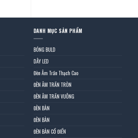
tại
0 ₫.
là:
17.400.000 ₫.
DANH MỤC SẢN PHẨM
BÓNG BULD
DÂY LED
Đèn Âm Trần Thạch Cao
ĐÈN ÂM TRẦN TRÒN
ĐÈN ÂM TRẦN VUÔNG
ĐÈN BÀN
ĐÈN BÀN
ĐÈN BÀN CỔ ĐIỂN