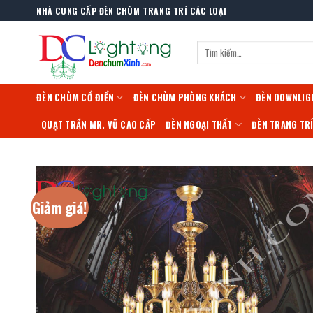
Skip
NHÀ CUNG CẤP ĐÈN CHÙM TRANG TRÍ CÁC LOẠI
to
content
Tìm
kiếm:
ĐÈN CHÙM CỔ ĐIỂN
ĐÈN CHÙM PHÒNG KHÁCH
ĐÈN DOWNLIG
QUẠT TRẦN MR. VŨ CAO CẤP
ĐÈN NGOẠI THẤT
ĐÈN TRANG TR
Giảm giá!