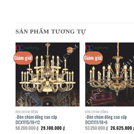
SẢN PHẨM TƯƠNG TỰ
Giảm giá!
Giảm giá!
ĐÈN CHÙM ĐỒNG
ĐÈN CHÙM ĐỒNG
-Đèn chùm đồng cao cấp
-Đèn chùm đồng cao cấp
DCX1115/18+12
DCX1111/18+6
á
Giá
Giá
Giá
58.200.000
₫
29.100.000
₫
53.250.000
₫
26.625.000
ện
gốc
hiện
gốc