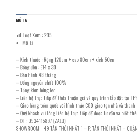
MÔ TẢ
Lượt Xem :
205
Mô Tả
– Kích thước : Rộng 120cm + cao 80cm + xích 50cm
– Bóng đèn : E14 x 30
– Bảo hành 48 tháng
– Đồng nguyên chất 100%
– Tặng kèm bóng led
– Liên hệ trực tiếp để thỏa thuận giá và quy trình lắp đặt tại T
– Giao hàng toàn quốc với hình thức COD giao tận nhà và thanh
– Quý khách vui lòng Liên hệ trực tiếp để được tư vấn và biết th
– ĐT : 0934115897 (ZALO)
SHOWROOM : 49 TÂN THỚI NHẤT 1 – P. TÂN THỚI NHẤT – QUẬN