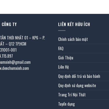
tại
là:
tại
là:
là:
43.170.000 ₫.
là:
34.800.00
26.625.000 ₫.
21.585.000 ₫.
 CÔNG TY
LIÊN KẾT HỮU ÍCH
 TÂN THỚI NHẤT 01 – KP6 – P.
Chính sách bảo mật
HẤT – Q12 TP.HCM
FAQ
031001-001
4.115.897
Giới Thiệu
chumxinh@gmail.com
Liên Hệ
w.denchumxinh.com
Quy định đổi trả và bảo hành
Quy định sử dụng website
Trang Trí Nội Thất
Tuyển dụng