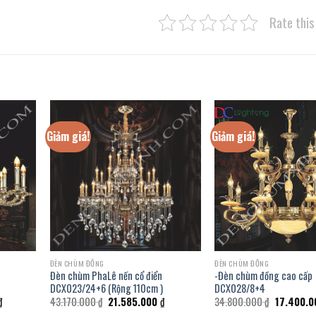
Rate this
Giảm giá!
Giảm giá!
ĐÈN CHÙM ĐỒNG
ĐÈN CHÙM ĐỒNG
Đèn chùm PhaLê nến cổ điển
-Đèn chùm đồng cao cấp
DCX023/24+6 (Rộng 110cm )
DCX028/8+4
Giá
Giá
Giá
Giá
₫
43.170.000
₫
21.585.000
₫
34.800.000
₫
17.400.
hiện
gốc
hiện
gốc