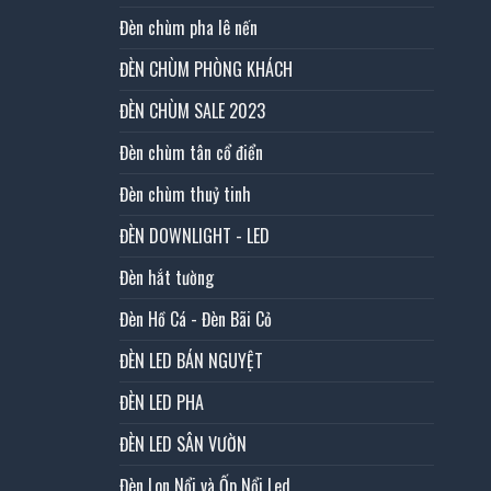
Đèn chùm pha lê nến
ĐÈN CHÙM PHÒNG KHÁCH
ĐÈN CHÙM SALE 2023
Đèn chùm tân cổ điển
Đèn chùm thuỷ tinh
ĐÈN DOWNLIGHT - LED
Đèn hắt tường
Đèn Hồ Cá - Đèn Bãi Cỏ
ĐÈN LED BÁN NGUYỆT
ĐÈN LED PHA
ĐÈN LED SÂN VƯỜN
Đèn Lon Nổi và Ốp Nổi Led