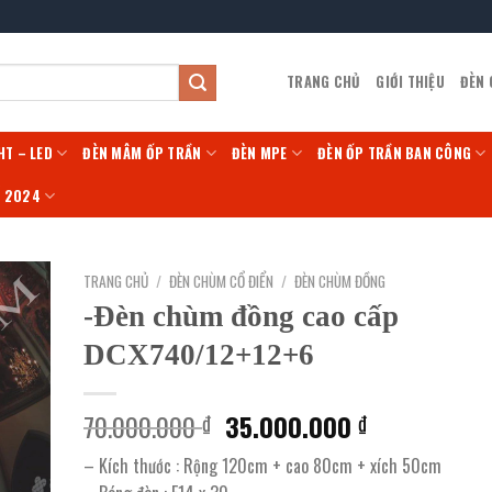
TRANG CHỦ
GIỚI THIỆU
ĐÈN
HT – LED
ĐÈN MÂM ỐP TRẦN
ĐÈN MPE
ĐÈN ỐP TRẦN BAN CÔNG
Í 2024
TRANG CHỦ
/
ĐÈN CHÙM CỔ ĐIỂN
/
ĐÈN CHÙM ĐỒNG
-Đèn chùm đồng cao cấp
DCX740/12+12+6
Giá
Giá
70.000.000
35.000.000
₫
₫
gốc
hiện
– Kích thước : Rộng 120cm + cao 80cm + xích 50cm
là:
tại