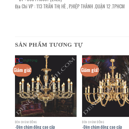
Địa Chỉ VP : 113 TRẦN THỊ HÈ , P.HIỆP THÀNH .QUẬN 12 .TPHCM
SẢN PHẨM TƯƠNG TỰ
Giảm giá!
Giảm giá!
ĐÈN CHÙM ĐỒNG
ĐÈN CHÙM ĐỒNG
-Đèn chùm đồng cao cấp
-Đèn chùm đồng cao cấp