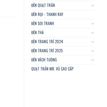
ĐÈN QUẠT TRẦN
ĐÈN RỌI - THANH RAY
ĐÈN SOI TRANH
ĐÈN THẢ
ĐÈN TRANG TRÍ 2024
ĐÈN TRANG TRÍ 2025
ĐÈN VÁCH TƯỜNG
QUẠT TRẦN MR. VŨ CAO CẤP