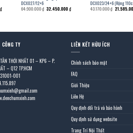
DCX027/12+6
DCX023/24+6 (Rộng 110c
Giá
Giá
Giá
Giá
₫
64.900.000
₫
32.450.000
₫
43.170.000
₫
21.585.0
hiện
gốc
hiện
gốc
tại
là:
tại
là:
.
là:
64.900.000 ₫.
là:
43.170.000
35.000.000 ₫.
32.450.000 ₫.
 CÔNG TY
LIÊN KẾT HỮU ÍCH
 TÂN THỚI NHẤT 01 – KP6 – P.
Chính sách bảo mật
HẤT – Q12 TP.HCM
FAQ
031001-001
4.115.897
Giới Thiệu
chumxinh@gmail.com
Liên Hệ
w.denchumxinh.com
Quy định đổi trả và bảo hành
Quy định sử dụng website
Trang Trí Nội Thất