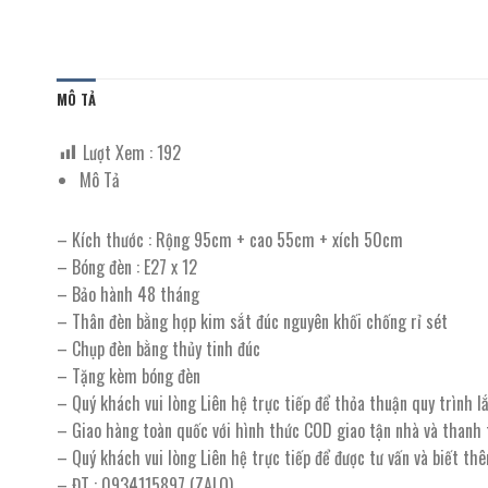
MÔ TẢ
Lượt Xem :
192
Mô Tả
– Kích thước : Rộng 95cm + cao 55cm + xích 50cm
– Bóng đèn : E27 x 12
– Bảo hành 48 tháng
– Thân đèn bằng hợp kim sắt đúc nguyên khối chống rỉ sét
– Chụp đèn bằng thủy tinh đúc
– Tặng kèm bóng đèn
– Quý khách vui lòng Liên hệ trực tiếp để thỏa thuận quy trình 
– Giao hàng toàn quốc với hình thức COD giao tận nhà và thanh
– Quý khách vui lòng Liên hệ trực tiếp để được tư vấn và biết th
– ĐT : 0934115897 (ZALO)