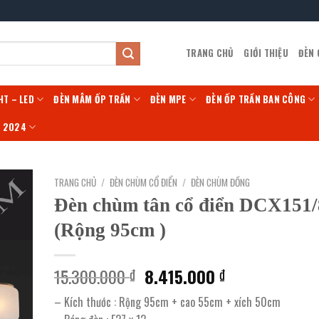
TRANG CHỦ
GIỚI THIỆU
ĐÈN
HT – LED
ĐÈN MÂM ỐP TRẦN
ĐÈN MPE
ĐÈN ỐP TRẦN BAN CÔNG
Í 2024
TRANG CHỦ
/
ĐÈN CHÙM CỔ ĐIỂN
/
ĐÈN CHÙM ĐỒNG
Đèn chùm tân cổ điển DCX151
(Rộng 95cm )
Giá
Giá
15.300.000
8.415.000
₫
₫
gốc
hiện
– Kích thước : Rộng 95cm + cao 55cm + xích 50cm
là:
tại