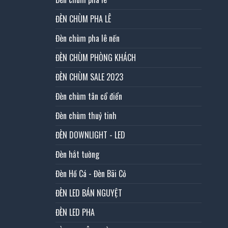
ĐÈN CHÙM PHA LÊ
Đèn chùm pha lê nến
ĐÈN CHÙM PHÒNG KHÁCH
ĐÈN CHÙM SALE 2023
Đèn chùm tân cổ điển
Đèn chùm thuỷ tinh
ĐÈN DOWNLIGHT - LED
Đèn hắt tường
Đèn Hồ Cá - Đèn Bãi Cỏ
ĐÈN LED BÁN NGUYỆT
ĐÈN LED PHA