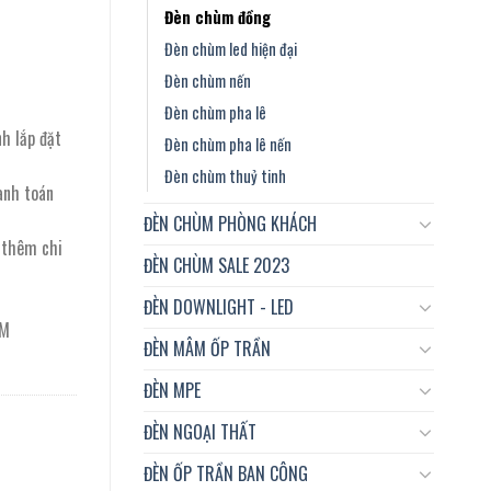
Đèn chùm đồng
Đèn chùm led hiện đại
Đèn chùm nến
Đèn chùm pha lê
nh lắp đặt
Đèn chùm pha lê nến
Đèn chùm thuỷ tinh
anh toán
ĐÈN CHÙM PHÒNG KHÁCH
t thêm chi
ĐÈN CHÙM SALE 2023
ĐÈN DOWNLIGHT - LED
CM
ĐÈN MÂM ỐP TRẦN
ĐÈN MPE
ĐÈN NGOẠI THẤT
ĐÈN ỐP TRẦN BAN CÔNG