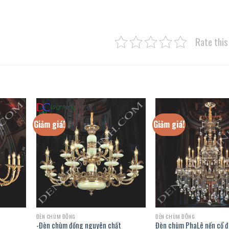
Rate this
Giảm giá!
Giảm giá!
ĐÈN CHÙM ĐỒNG
ĐÈN CHÙM ĐỒNG
-Đèn chùm đồng nguyên chất
Đèn chùm PhaLê nến cổ đ