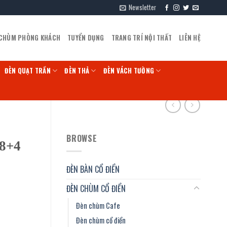
Newsletter
 CHÙM PHÒNG KHÁCH
TUYỂN DỤNG
TRANG TRÍ NỘI THẤT
LIÊN HỆ
ĐÈN QUẠT TRẦN
ĐÈN THẢ
ĐÈN VÁCH TƯỜNG
BROWSE
/8+4
ĐÈN BÀN CỔ ĐIỂN
ĐÈN CHÙM CỔ ĐIỂN
Đèn chùm Cafe
Đèn chùm cổ điển