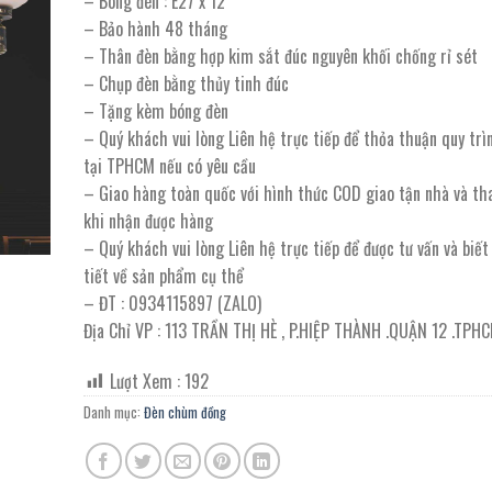
– Bóng đèn : E27 x 12
15.300.000 ₫.
là:
– Bảo hành 48 tháng
8.415.000 ₫.
– Thân đèn bằng hợp kim sắt đúc nguyên khối chống rỉ sét
– Chụp đèn bằng thủy tinh đúc
– Tặng kèm bóng đèn
– Quý khách vui lòng Liên hệ trực tiếp để thỏa thuận quy trì
tại TPHCM nếu có yêu cầu
– Giao hàng toàn quốc với hình thức COD giao tận nhà và th
khi nhận được hàng
– Quý khách vui lòng Liên hệ trực tiếp để được tư vấn và biế
tiết về sản phẩm cụ thể
– ĐT : 0934115897 (ZALO)
Địa Chỉ VP : 113 TRẦN THỊ HÈ , P.HIỆP THÀNH .QUẬN 12 .TPH
Lượt Xem :
192
Danh mục:
Đèn chùm đồng