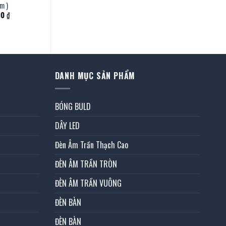
m )
Giá
00
₫
hiện
tại
 ₫.
là:
21.585.000 ₫.
DANH MỤC SẢN PHẨM
BÓNG BULD
DÂY LED
Đèn Âm Trần Thạch Cao
ĐÈN ÂM TRẦN TRÒN
ĐÈN ÂM TRẦN VUÔNG
ĐÈN BÀN
ĐÈN BÀN