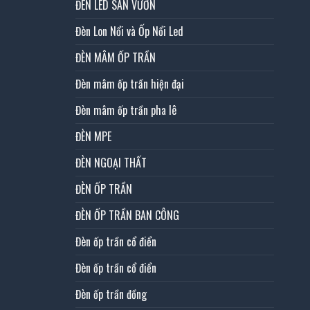
ĐÈN LED SÂN VƯỜN
Đèn Lon Nổi và Ốp Nổi Led
ĐÈN MÂM ỐP TRẦN
Đèn mâm ốp trần hiện đại
Đèn mâm ốp trần pha lê
ĐÈN MPE
ĐÈN NGOẠI THẤT
ĐÈN ỐP TRẦN
ĐÈN ỐP TRẦN BAN CÔNG
Đèn ốp trần cổ điển
Đèn ốp trần cổ điển
Đèn ốp trần đồng