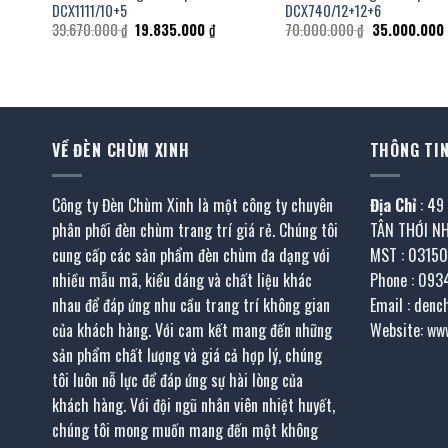
DCX1111/10+5
DCX740/12+12+6
iá
Giá
Giá
Giá
39.670.000
₫
19.835.000
₫
70.000.000
₫
35.000.000
iện
gốc
hiện
gốc
i
là:
tại
là:
:
39.670.000 ₫.
là:
70.000.000 ₫
5.370.000 ₫.
19.835.000 ₫.
VỀ ĐÈN CHÙM XINH
THÔNG TIN
Công ty Đèn Chùm Xinh là một công ty chuyên
Địa Chỉ
: 49
phân phối đèn chùm trang trí giá rẻ. Chúng tôi
TÂN THỚI N
cung cấp các sản phẩm đèn chùm đa dạng với
MST : 0315
nhiều mẫu mã, kiểu dáng và chất liệu khác
Phone : 093
nhau để đáp ứng nhu cầu trang trí không gian
Email : den
của khách hàng. Với cam kết mang đến những
Website: ww
sản phẩm chất lượng và giá cả hợp lý, chúng
tôi luôn nỗ lực để đáp ứng sự hài lòng của
khách hàng. Với đội ngũ nhân viên nhiệt huyết,
chúng tôi mong muốn mang đến một không