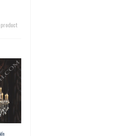
 product
iển