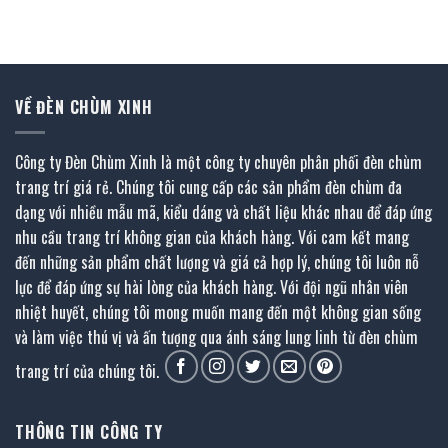
gốc
hiện
55.450.000 ₫.
là:
là:
tại
27.725.000
101.610.000 ₫.
là:
00 ₫.
50.805.000 ₫.
VỀ ĐÈN CHÙM XINH
Công ty Đèn Chùm Xinh là một công ty chuyên phân phối đèn chùm
trang trí giá rẻ. Chúng tôi cung cấp các sản phẩm đèn chùm đa
dạng với nhiều mẫu mã, kiểu dáng và chất liệu khác nhau để đáp ứng
nhu cầu trang trí không gian của khách hàng. Với cam kết mang
đến những sản phẩm chất lượng và giá cả hợp lý, chúng tôi luôn nỗ
lực để đáp ứng sự hài lòng của khách hàng. Với đội ngũ nhân viên
nhiệt huyết, chúng tôi mong muốn mang đến một không gian sống
và làm việc thú vị và ấn tượng qua ánh sáng lung linh từ đèn chùm
trang trí của chúng tôi.
THÔNG TIN CÔNG TY