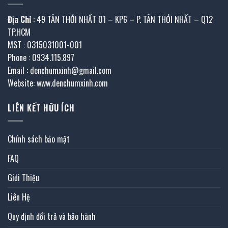
Địa Chỉ
: 49 TÂN THỚI NHẤT 01 – KP6 – P. TÂN THỚI NHẤT – Q12
TP.HCM
MST : 0315031001-001
Phone : 0934.115.897
Email : denchumxinh@gmail.com
Website: www.denchumxinh.com
LIÊN KẾT HỮU ÍCH
Chính sách bảo mật
FAQ
Giới Thiệu
Liên Hệ
Quy định đổi trả và bảo hành