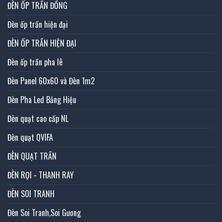
ĐÈN ỐP TRẦN ĐỒNG
Đèn ốp trần hiện đại
ĐÈN ỐP TRẦN HIỆN ĐẠI
Đèn ốp trần pha lê
Đèn Panel 60x60 và Đèn 1m2
Đèn Pha Led Bảng Hiệu
Đèn quạt cao cấp NL
Đèn quạt QVIFA
ĐÈN QUẠT TRẦN
ĐÈN RỌI - THANH RAY
ĐÈN SOI TRANH
Đèn Soi Tranh,Soi Gương