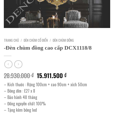
TRANG CHỦ
/
ĐÈN CHÙM CỔ ĐIỂN
/
ĐÈN CHÙM ĐỒNG
-Đèn chùm đồng cao cấp DCX1118/8
Giá
Giá
28.930.000
15.911.500
₫
₫
gốc
hiện
– Kích thước : Rộng 100cm + cao 90cm + xích 50cm
là:
tại
– Bóng đèn : E27 x 8
28.930.000 ₫.
là:
– Bảo hành 48 tháng
15.911.500 ₫.
– Đồng nguyên chất 100%
– Tặng kèm bóng led