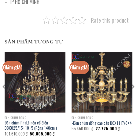
– TP HỒ CHÍ MINH
Rate this product
SẢN PHẨM TƯƠNG TỰ
Giảm giá!
Giảm giá!
ĐÈN CHÙM ĐỒNG
ĐÈN CHÙM ĐỒNG
Đèn chùm PhaLê nến cổ điển
-Đèn chùm đồng cao cấp DCX1117/8+4
DCX025/15+10+5 (Rộng 140cm )
Giá
Giá
55.450.000
₫
27.725.000
₫
gốc
hiện
Giá
Giá
101.610.000
₫
50.805.000
₫
là:
tại