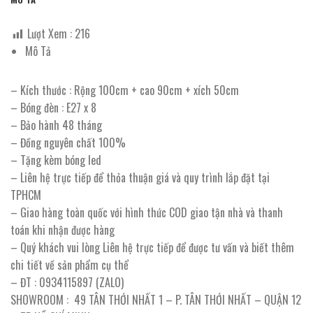
Lượt Xem :
216
Mô Tả
– Kích thước : Rộng 100cm + cao 90cm + xích 50cm
– Bóng đèn : E27 x 8
– Bảo hành 48 tháng
– Đồng nguyên chất 100%
– Tặng kèm bóng led
– Liên hệ trực tiếp để thỏa thuận giá và quy trình lắp đặt tại
TPHCM
– Giao hàng toàn quốc với hình thức COD giao tận nhà và thanh
toán khi nhận được hàng
– Quý khách vui lòng Liên hệ trực tiếp để được tư vấn và biết thêm
chi tiết về sản phẩm cụ thể
– ĐT : 0934115897 (ZALO)
SHOWROOM : 49 TÂN THỚI NHẤT 1 – P. TÂN THỚI NHẤT – QUẬN 12