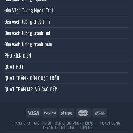
Đèn Vách Tường Ngoài Trời
Đèn vách tường thuỷ tinh
Đèn vách tường tranh led
Đèn vách tường tranh màu
PHỤ KIỆN ĐIỆN
QUẠT HÚT
QUẠT TRẦN - ĐÈN QUẠT TRẦN
QUẠT TRẦN MR. VŨ CAO CẤP
TRANG CHỦ
GIỚI THIỆU
ĐÈN CHÙM PHÒNG KHÁCH
TUYỂN DỤNG
TRANG TRÍ NỘI THẤT
LIÊN HỆ