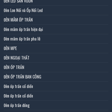
ĐÈN LED SÂN VƯỜN
Đèn Lon Nổi và Ốp Nổi Led
ĐÈN MÂM ỐP TRẦN
Đèn mâm ốp trần hiện đại
Đèn mâm ốp trần pha lê
ĐÈN MPE
ĐÈN NGOẠI THẤT
ĐÈN ỐP TRẦN
ĐÈN ỐP TRẦN BAN CÔNG
Đèn ốp trần cổ điển
Đèn ốp trần cổ điển
Đèn ốp trần đồng