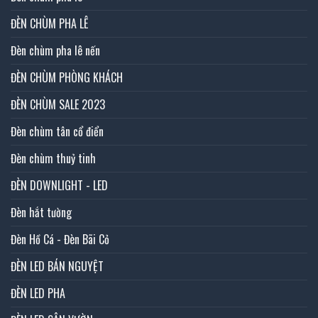
ĐÈN CHÙM PHA LÊ
Đèn chùm pha lê nến
ĐÈN CHÙM PHÒNG KHÁCH
ĐÈN CHÙM SALE 2023
Đèn chùm tân cổ điển
Đèn chùm thuỷ tinh
ĐÈN DOWNLIGHT - LED
Đèn hắt tường
Đèn Hồ Cá - Đèn Bãi Cỏ
ĐÈN LED BÁN NGUYỆT
ĐÈN LED PHA